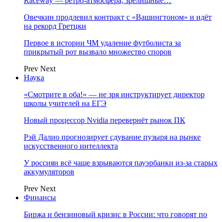
Raceway — ретро‑атмосфера, зрелищные…
Овечкин продлевил контракт с «Вашингтоном» и идёт
на рекорд Гретцки
Первое в истории ЧМ удаление футболиста за
прикрытый рот вызвало множество споров
Prev
Next
Наука
«Смотрите в оба!» — не зря инструктирует директор
школы учителей на ЕГЭ
Новый процессор Nvidia перевернёт рынок ПК
Рэй Далио прогнозирует сдувание пузыря на рынке
искусственного интеллекта
У россиян всё чаще взрываются пауэрбанки из-за старых
аккумуляторов
Prev
Next
Финансы
Биржа и бензиновый кризис в России: что говорят по