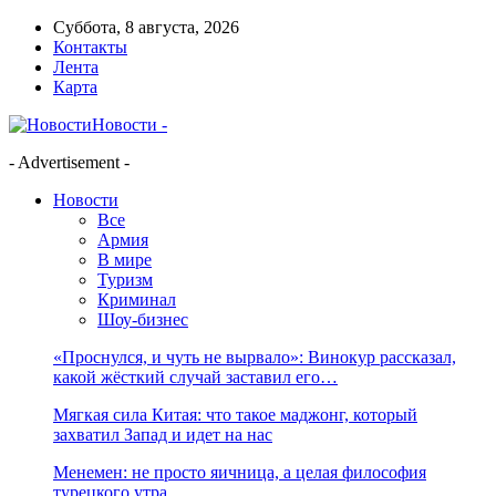
Суббота, 8 августа, 2026
Контакты
Лента
Карта
Новости -
- Advertisement -
Новости
Все
Армия
В мире
Туризм
Криминал
Шоу-бизнес
«Проснулся, и чуть не вырвало»: Винокур рассказал,
какой жёсткий случай заставил его…
Мягкая сила Китая: что такое маджонг, который
захватил Запад и идет на нас
Менемен: не просто яичница, а целая философия
турецкого утра