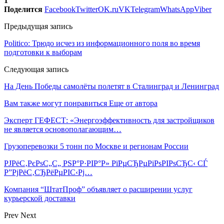
1
Поделится
Facebook
Twitter
OK.ru
VK
Telegram
WhatsApp
Viber
Предыдущая запись
Politico: Трюдо исчез из информационного поля во время
подготовки к выборам
Следующая запись
На День Победы самолёты полетят в Сталинград и Ленинград
Вам также могут понравиться
Еще от автора
Эксперт ГЕФЕСТ: «Энергоэффективность для застройщиков
не является основополагающим…
Грузоперевозки 5 тонн по Москве и регионам России
РЈРёС‚РєРѕС„С„ РЅР°Р·РІР°Р» РїРµСЂРµРіРѕРІРѕСЂС‹ СЃ
Р”РјРёС‚СЂРёРµРІС‹Рј…
Компания “ШтатПроф” объявляет о расширении услуг
курьерской доставки
Prev
Next