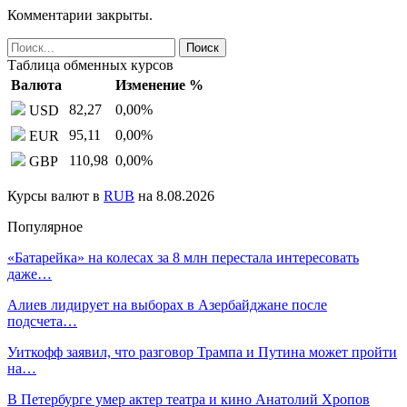
Комментарии закрыты.
Таблица обменных курсов
Валюта
Изменение %
82,27
0,00
%
USD
95,11
0,00
%
EUR
110,98
0,00
%
GBP
Курсы валют в
RUB
на 8.08.2026
Популярное
«Батарейка» на колесах за 8 млн перестала интересовать
даже…
Алиев лидирует на выборах в Азербайджане после
подсчета…
Уиткофф заявил, что разговор Трампа и Путина может пройти
на…
В Петербурге умер актер театра и кино Анатолий Хропов