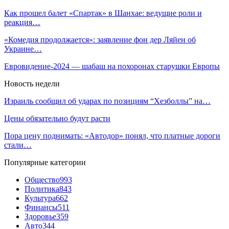
Как прошел балет «Спартак» в Шанхае: ведущие роли и
реакция…
«Комедия продолжается»: заявление фон дер Ляйен об
Украине…
Евровидение-2024 — шабаш на похоронах старушки Европы
Новость недели
Израиль сообщил об ударах по позициям “Хезболлы” на…
Цены обязательно будут расти
Пора цену поднимать: «Автодор» понял, что платные дороги
стали…
Популярные категории
Общество
993
Политика
843
Культура
662
Финансы
511
Здоровье
359
Авто
344