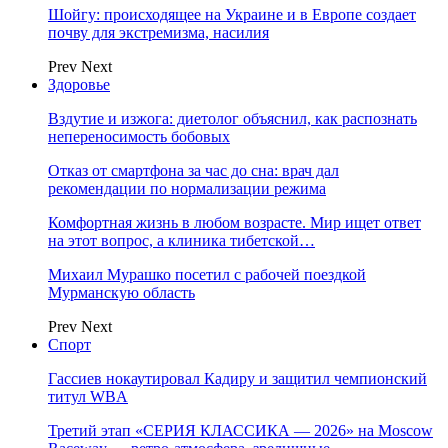
Шойгу: происходящее на Украине и в Европе создает
почву для экстремизма, насилия
Prev
Next
Здоровье
Вздутие и изжога: диетолог объяснил, как распознать
непереносимость бобовых
Отказ от смартфона за час до сна: врач дал
рекомендации по нормализации режима
Комфортная жизнь в любом возрасте. Мир ищет ответ
на этот вопрос, а клиника тибетской…
Михаил Мурашко посетил с рабочей поездкой
Мурманскую область
Prev
Next
Спорт
Гассиев нокаутировал Кадиру и защитил чемпионский
титул WBA
Третий этап «СЕРИЯ КЛАССИКА — 2026» на Moscow