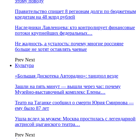
этому поводу
Правительство спишет 8 регионам долги по бюджетным
кредитам на 48 млрд рублей
Наследники Лавленцева: кто контролирует финансовые
потоки крупнейших федеральных…
Не жадность, а усталость: почему многие россияне
больше не хотят оставлять чаевые
Prev
Next
Культура
«Большая Дискотека Авторадио»: танцпол везде
Зашли на пять минут — вышли через час: почему
Музейно-выставочный комплекс Елены…
Театр на Таганке сообщил о смерти Юрия Смирнова —
ему было 87 лет
Ушла вслед за мужем: Москва простилась с легендарной
актрисой цыганского театра…
Prev
Next