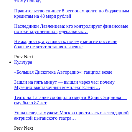
этому поводу
Правительство спишет 8 регионам долги по бюджетным
кредитам на 48 млрд рублей
Наследники Лавленцева: кто контролирует финансовые
потоки крупнейших федеральных…
Не жадность, а усталость: почему многие россияне
больше не хотят оставлять чаевые
Prev
Next
Культура
«Большая Дискотека Авторадио»: танцпол везде
Зашли на пять минут — вышли через час: почему
Музейно-выставочный комплекс Елены…
Театр на Таганке сообщил о смерти Юрия Смирнова —
ему было 87 лет
Ушла вслед за мужем: Москва простилась с легендарной
актрисой цыганского театра…
Prev
Next