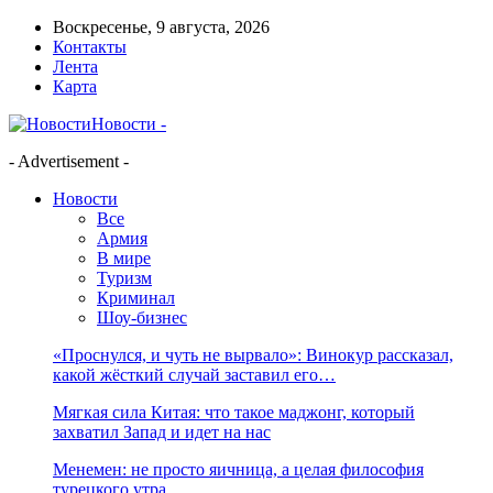
Воскресенье, 9 августа, 2026
Контакты
Лента
Карта
Новости -
- Advertisement -
Новости
Все
Армия
В мире
Туризм
Криминал
Шоу-бизнес
«Проснулся, и чуть не вырвало»: Винокур рассказал,
какой жёсткий случай заставил его…
Мягкая сила Китая: что такое маджонг, который
захватил Запад и идет на нас
Менемен: не просто яичница, а целая философия
турецкого утра