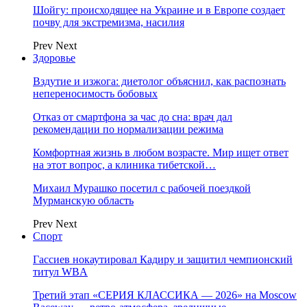
Шойгу: происходящее на Украине и в Европе создает
почву для экстремизма, насилия
Prev
Next
Здоровье
Вздутие и изжога: диетолог объяснил, как распознать
непереносимость бобовых
Отказ от смартфона за час до сна: врач дал
рекомендации по нормализации режима
Комфортная жизнь в любом возрасте. Мир ищет ответ
на этот вопрос, а клиника тибетской…
Михаил Мурашко посетил с рабочей поездкой
Мурманскую область
Prev
Next
Спорт
Гассиев нокаутировал Кадиру и защитил чемпионский
титул WBA
Третий этап «СЕРИЯ КЛАССИКА — 2026» на Moscow