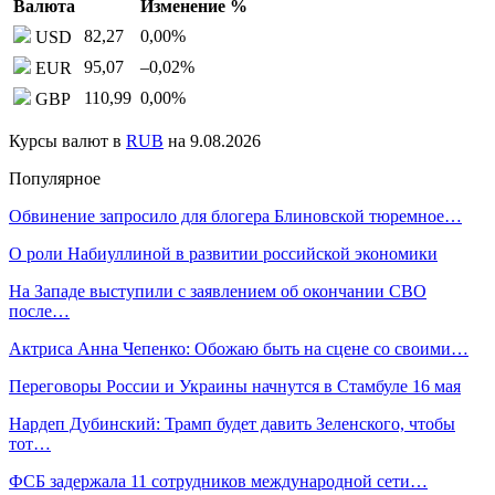
Валюта
Изменение %
82,27
0,00
%
USD
95,07
–0,02
%
EUR
110,99
0,00
%
GBP
Курсы валют в
RUB
на 9.08.2026
Популярное
Обвинение запросило для блогера Блиновской тюремное…
О роли Набиуллиной в развитии российской экономики
На Западе выступили с заявлением об окончании СВО
после…
Актриса Анна Чепенко: Обожаю быть на сцене со своими…
Переговоры России и Украины начнутся в Стамбуле 16 мая
Нардеп Дубинский: Трамп будет давить Зеленского, чтобы
тот…
ФСБ задержала 11 сотрудников международной сети…