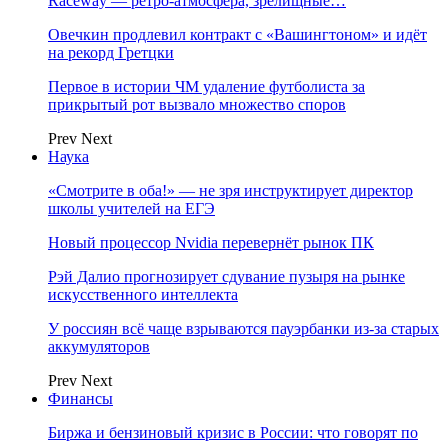
Raceway — ретро‑атмосфера, зрелищные…
Овечкин продлевил контракт с «Вашингтоном» и идёт
на рекорд Гретцки
Первое в истории ЧМ удаление футболиста за
прикрытый рот вызвало множество споров
Prev
Next
Наука
«Смотрите в оба!» — не зря инструктирует директор
школы учителей на ЕГЭ
Новый процессор Nvidia перевернёт рынок ПК
Рэй Далио прогнозирует сдувание пузыря на рынке
искусственного интеллекта
У россиян всё чаще взрываются пауэрбанки из-за старых
аккумуляторов
Prev
Next
Финансы
Биржа и бензиновый кризис в России: что говорят по