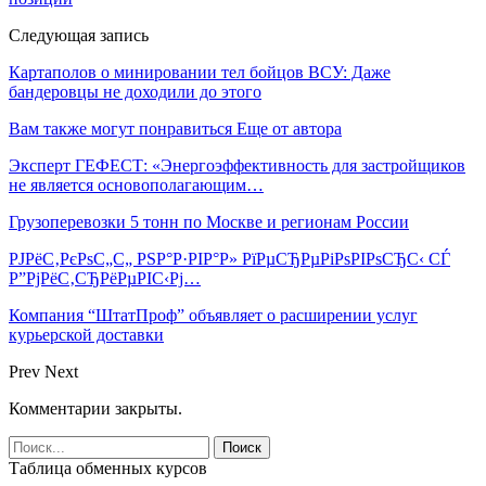
Следующая запись
Картаполов о минировании тел бойцов ВСУ: Даже
бандеровцы не доходили до этого
Вам также могут понравиться
Еще от автора
Эксперт ГЕФЕСТ: «Энергоэффективность для застройщиков
не является основополагающим…
Грузоперевозки 5 тонн по Москве и регионам России
РЈРёС‚РєРѕС„С„ РЅР°Р·РІР°Р» РїРµСЂРµРіРѕРІРѕСЂС‹ СЃ
Р”РјРёС‚СЂРёРµРІС‹Рј…
Компания “ШтатПроф” объявляет о расширении услуг
курьерской доставки
Prev
Next
Комментарии закрыты.
Таблица обменных курсов