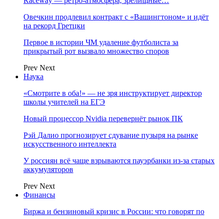
Raceway — ретро‑атмосфера, зрелищные…
Овечкин продлевил контракт с «Вашингтоном» и идёт
на рекорд Гретцки
Первое в истории ЧМ удаление футболиста за
прикрытый рот вызвало множество споров
Prev
Next
Наука
«Смотрите в оба!» — не зря инструктирует директор
школы учителей на ЕГЭ
Новый процессор Nvidia перевернёт рынок ПК
Рэй Далио прогнозирует сдувание пузыря на рынке
искусственного интеллекта
У россиян всё чаще взрываются пауэрбанки из-за старых
аккумуляторов
Prev
Next
Финансы
Биржа и бензиновый кризис в России: что говорят по