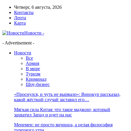
Четверг, 6 августа, 2026
Контакты
Лента
Карта
Новости -
- Advertisement -
Новости
Все
Армия
В мире
Туризм
Криминал
Шоу-бизнес
«Проснулся, и чуть не вырвало»: Винокур рассказал,
какой жёсткий случай заставил его…
Мягкая сила Китая: что такое маджонг, который
захватил Запад и идет на нас
Менемен: не просто яичница, а целая философия
турецкого утра