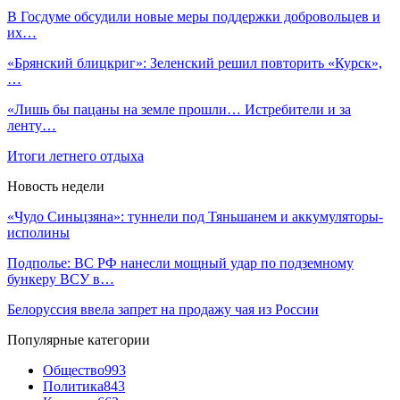
В Госдуме обсудили новые меры поддержки добровольцев и
их…
«Брянский блицкриг»: Зеленский решил повторить «Курск»,
…
«Лишь бы пацаны на земле прошли… Истребители и за
ленту…
Итоги летнего отдыха
Новость недели
«Чудо Синьцзяна»: туннели под Тяньшанем и аккумуляторы-
исполины
Подполье: ВС РФ нанесли мощный удар по подземному
бункеру ВСУ в…
Белоруссия ввела запрет на продажу чая из России
Популярные категории
Общество
993
Политика
843