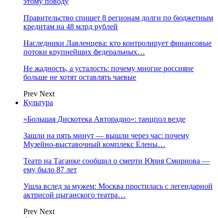
этому поводу
Правительство спишет 8 регионам долги по бюджетным
кредитам на 48 млрд рублей
Наследники Лавленцева: кто контролирует финансовые
потоки крупнейших федеральных…
Не жадность, а усталость: почему многие россияне
больше не хотят оставлять чаевые
Prev
Next
Культура
«Большая Дискотека Авторадио»: танцпол везде
Зашли на пять минут — вышли через час: почему
Музейно-выставочный комплекс Елены…
Театр на Таганке сообщил о смерти Юрия Смирнова —
ему было 87 лет
Ушла вслед за мужем: Москва простилась с легендарной
актрисой цыганского театра…
Prev
Next