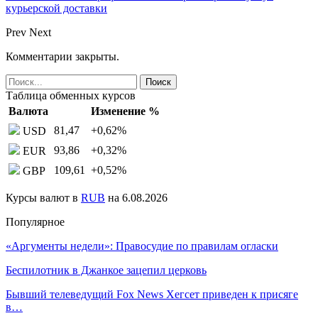
курьерской доставки
Prev
Next
Комментарии закрыты.
Таблица обменных курсов
Валюта
Изменение %
81,47
+0,62
%
USD
93,86
+0,32
%
EUR
109,61
+0,52
%
GBP
Курсы валют в
RUB
на 6.08.2026
Популярное
«Аргументы недели»: Правосудие по правилам огласки
Беспилотник в Джанкое зацепил церковь
Бывший телеведущий Fox News Хегсет приведен к присяге
в…