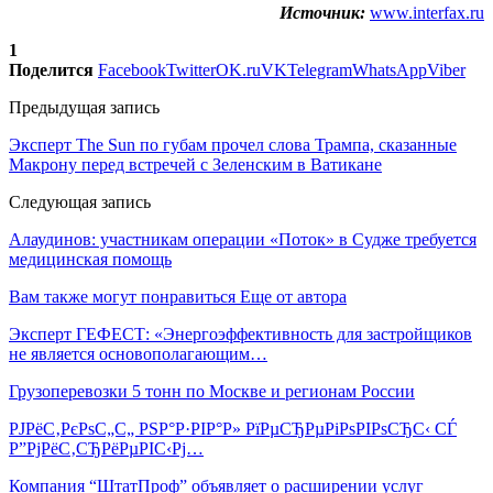
Источник:
www.interfax.ru
1
Поделится
Facebook
Twitter
OK.ru
VK
Telegram
WhatsApp
Viber
Предыдущая запись
Эксперт The Sun по губам прочел слова Трампа, сказанные
Макрону перед встречей с Зеленским в Ватикане
Следующая запись
Алаудинов: участникам операции «Поток» в Судже требуется
медицинская помощь
Вам также могут понравиться
Еще от автора
Эксперт ГЕФЕСТ: «Энергоэффективность для застройщиков
не является основополагающим…
Грузоперевозки 5 тонн по Москве и регионам России
РЈРёС‚РєРѕС„С„ РЅР°Р·РІР°Р» РїРµСЂРµРіРѕРІРѕСЂС‹ СЃ
Р”РјРёС‚СЂРёРµРІС‹Рј…
Компания “ШтатПроф” объявляет о расширении услуг