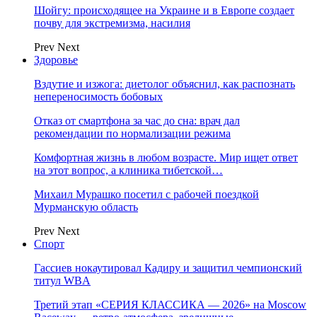
Шойгу: происходящее на Украине и в Европе создает
почву для экстремизма, насилия
Prev
Next
Здоровье
Вздутие и изжога: диетолог объяснил, как распознать
непереносимость бобовых
Отказ от смартфона за час до сна: врач дал
рекомендации по нормализации режима
Комфортная жизнь в любом возрасте. Мир ищет ответ
на этот вопрос, а клиника тибетской…
Михаил Мурашко посетил с рабочей поездкой
Мурманскую область
Prev
Next
Спорт
Гассиев нокаутировал Кадиру и защитил чемпионский
титул WBA
Третий этап «СЕРИЯ КЛАССИКА — 2026» на Moscow