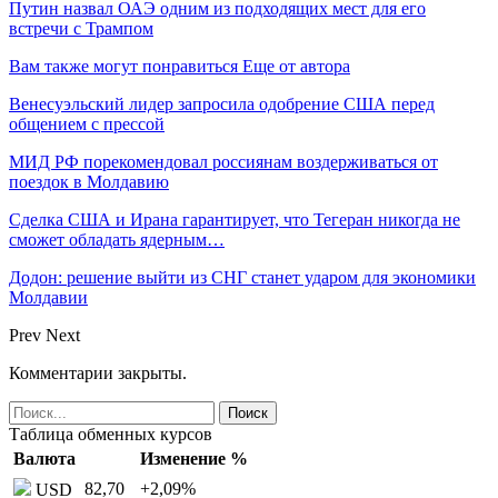
Путин назвал ОАЭ одним из подходящих мест для его
встречи с Трампом
Вам также могут понравиться
Еще от автора
Венесуэльский лидер запросила одобрение США перед
общением с прессой
МИД РФ порекомендовал россиянам воздерживаться от
поездок в Молдавию
Сделка США и Ирана гарантирует, что Тегеран никогда не
сможет обладать ядерным…
Додон: решение выйти из СНГ станет ударом для экономики
Молдавии
Prev
Next
Комментарии закрыты.
Таблица обменных курсов
Валюта
Изменение %
82,70
+2,09
%
USD