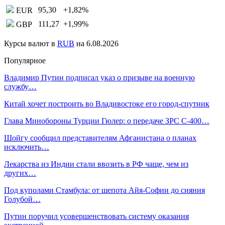
95,30
+1,82
%
EUR
111,27
+1,99
%
GBP
Курсы валют в
RUB
на 6.08.2026
Популярное
Владимир Путин подписал указ о призыве на военную
службу…
Китай хочет построить во Владивостоке его город-спутник
Глава Минобороны Турции Гюлер: о передаче ЗРС С-400…
Шойгу сообщил представителям Афганистана о планах
исключить…
Лекарства из Индии стали ввозить в РФ чаще, чем из
других…
Под куполами Стамбула: от шепота Айя-Софии до сияния
Голубой…
Путин поручил усовершенствовать систему оказания