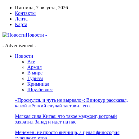
Пятница, 7 августа, 2026
Контакты
Лента
Карта
Новости -
- Advertisement -
Новости
Все
Армия
В мире
Туризм
Криминал
Шоу-бизнес
«Проснулся, и чуть не вырвало»: Винокур рассказал,
какой жёсткий случай заставил его…
Мягкая сила Китая: что такое маджонг, который
захватил Запад и идет на нас
Менемен: не просто яичница, а целая философия
турецкого утра