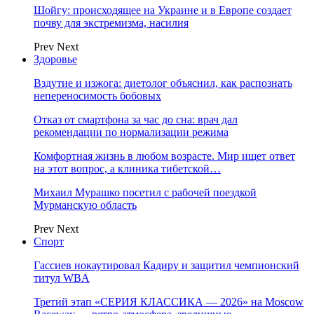
Шойгу: происходящее на Украине и в Европе создает
почву для экстремизма, насилия
Prev
Next
Здоровье
Вздутие и изжога: диетолог объяснил, как распознать
непереносимость бобовых
Отказ от смартфона за час до сна: врач дал
рекомендации по нормализации режима
Комфортная жизнь в любом возрасте. Мир ищет ответ
на этот вопрос, а клиника тибетской…
Михаил Мурашко посетил с рабочей поездкой
Мурманскую область
Prev
Next
Спорт
Гассиев нокаутировал Кадиру и защитил чемпионский
титул WBA
Третий этап «СЕРИЯ КЛАССИКА — 2026» на Moscow