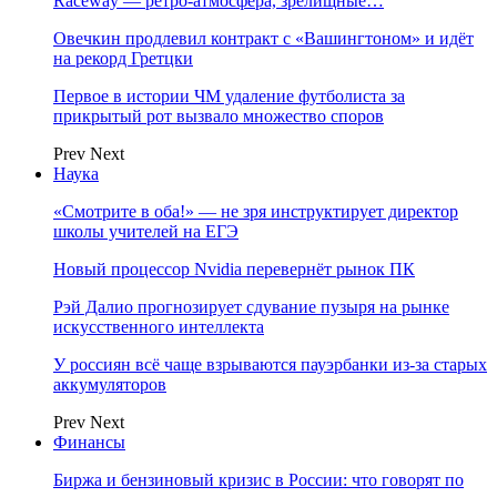
Raceway — ретро‑атмосфера, зрелищные…
Овечкин продлевил контракт с «Вашингтоном» и идёт
на рекорд Гретцки
Первое в истории ЧМ удаление футболиста за
прикрытый рот вызвало множество споров
Prev
Next
Наука
«Смотрите в оба!» — не зря инструктирует директор
школы учителей на ЕГЭ
Новый процессор Nvidia перевернёт рынок ПК
Рэй Далио прогнозирует сдувание пузыря на рынке
искусственного интеллекта
У россиян всё чаще взрываются пауэрбанки из-за старых
аккумуляторов
Prev
Next
Финансы
Биржа и бензиновый кризис в России: что говорят по