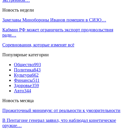
экстренной…
Новость недели
Замглавы Минобороны Иванов помещен в СИЗО…
Кабмин РФ может ограничить экспорт продовольствия
ради…
Соревнования, которые изменят всё
Популярные категории
Общество
993
Политика
843
Культура
662
Финансы
511
Здоровье
359
Авто
344
Новость месяца
Прожиточный минимум: от реальности к умозрительности
В Пентагоне генерал заявил, что наблюдал кинетическое
оружие…