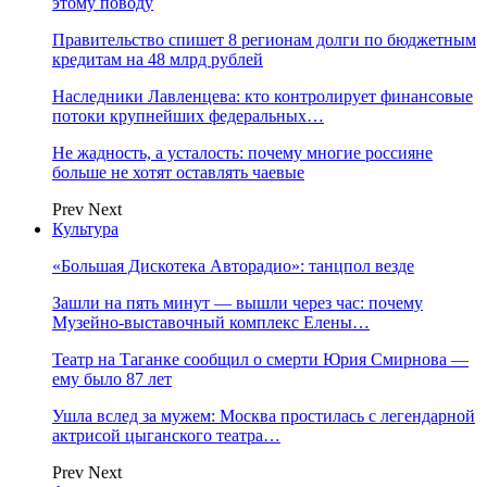
этому поводу
Правительство спишет 8 регионам долги по бюджетным
кредитам на 48 млрд рублей
Наследники Лавленцева: кто контролирует финансовые
потоки крупнейших федеральных…
Не жадность, а усталость: почему многие россияне
больше не хотят оставлять чаевые
Prev
Next
Культура
«Большая Дискотека Авторадио»: танцпол везде
Зашли на пять минут — вышли через час: почему
Музейно-выставочный комплекс Елены…
Театр на Таганке сообщил о смерти Юрия Смирнова —
ему было 87 лет
Ушла вслед за мужем: Москва простилась с легендарной
актрисой цыганского театра…
Prev
Next