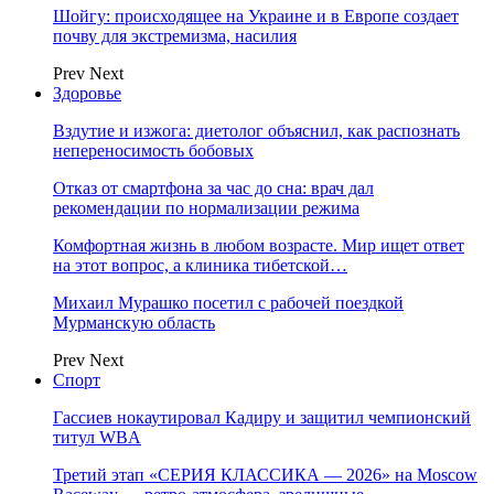
Шойгу: происходящее на Украине и в Европе создает
почву для экстремизма, насилия
Prev
Next
Здоровье
Вздутие и изжога: диетолог объяснил, как распознать
непереносимость бобовых
Отказ от смартфона за час до сна: врач дал
рекомендации по нормализации режима
Комфортная жизнь в любом возрасте. Мир ищет ответ
на этот вопрос, а клиника тибетской…
Михаил Мурашко посетил с рабочей поездкой
Мурманскую область
Prev
Next
Спорт
Гассиев нокаутировал Кадиру и защитил чемпионский
титул WBA
Третий этап «СЕРИЯ КЛАССИКА — 2026» на Moscow