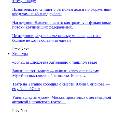
этому поводу
Правительство спишет 8 регионам долги по бюджетным
кредитам на 48 млрд рублей
Наследники Лавленцева: кто контролирует финансовые
потоки крупнейших федеральных…
Не жадность, а усталость: почему многие россияне
больше не хотят оставлять чаевые
Prev
Next
Культура
«Большая Дискотека Авторадио»: танцпол везде
Зашли на пять минут — вышли через час: почему
Музейно-выставочный комплекс Елены…
Театр на Таганке сообщил о смерти Юрия Смирнова —
ему было 87 лет
Ушла вслед за мужем: Москва простилась с легендарной
актрисой цыганского театра…
Prev
Next