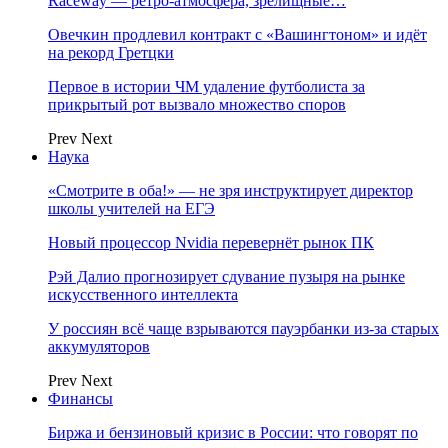
Raceway — ретро‑атмосфера, зрелищные…
Овечкин продлевил контракт с «Вашингтоном» и идёт
на рекорд Гретцки
Первое в истории ЧМ удаление футболиста за
прикрытый рот вызвало множество споров
Prev
Next
Наука
«Смотрите в оба!» — не зря инструктирует директор
школы учителей на ЕГЭ
Новый процессор Nvidia перевернёт рынок ПК
Рэй Далио прогнозирует сдувание пузыря на рынке
искусственного интеллекта
У россиян всё чаще взрываются пауэрбанки из-за старых
аккумуляторов
Prev
Next
Финансы
Биржа и бензиновый кризис в России: что говорят по