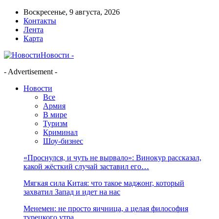
Воскресенье, 9 августа, 2026
Контакты
Лента
Карта
Новости -
- Advertisement -
Новости
Все
Армия
В мире
Туризм
Криминал
Шоу-бизнес
«Проснулся, и чуть не вырвало»: Винокур рассказал,
какой жёсткий случай заставил его…
Мягкая сила Китая: что такое маджонг, который
захватил Запад и идет на нас
Менемен: не просто яичница, а целая философия
турецкого утра