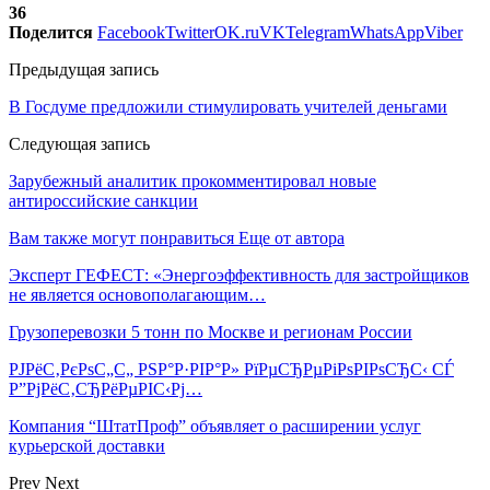
36
Поделится
Facebook
Twitter
OK.ru
VK
Telegram
WhatsApp
Viber
Предыдущая запись
В Госдуме предложили стимулировать учителей деньгами
Следующая запись
Зарубежный аналитик прокомментировал новые
антироссийские санкции
Вам также могут понравиться
Еще от автора
Эксперт ГЕФЕСТ: «Энергоэффективность для застройщиков
не является основополагающим…
Грузоперевозки 5 тонн по Москве и регионам России
РЈРёС‚РєРѕС„С„ РЅР°Р·РІР°Р» РїРµСЂРµРіРѕРІРѕСЂС‹ СЃ
Р”РјРёС‚СЂРёРµРІС‹Рј…
Компания “ШтатПроф” объявляет о расширении услуг
курьерской доставки
Prev
Next