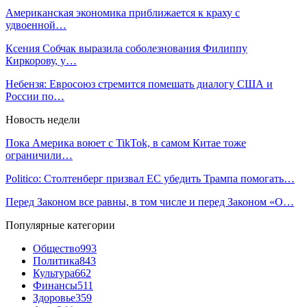
Американская экономика приближается к краху с
удвоенной…
Ксения Собчак выразила соболезнования Филиппу
Киркорову, у…
Небензя: Евросоюз стремится помешать диалогу США и
России по…
Новость недели
Пока Америка воюет с TikTok, в самом Китае тоже
ограничили…
Politico: Столтенберг призвал ЕС убедить Трампа помогать…
Перед Законом все равны, в том числе и перед Законом «О…
Популярные категории
Общество
993
Политика
843
Культура
662
Финансы
511
Здоровье
359