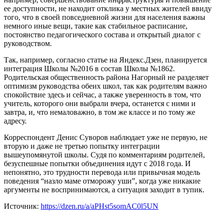
ее доступности, не находит отклика у местных жителей ввиду
того, что в своей повседневной жизни для населения важны
немного иные вещи, такие как стабильное расписание,
постоянство педагогического состава и открытый диалог с
руководством.
Так, например, согласно статье на Яндекс.Дзен, планируется
интеграция Школы №2016 в состав Школы №1862.
Родительская общественность района Нагорный не разделяет
оптимизм руководства обеих школ, так как родителям важно
спокойствие здесь и сейчас, а также уверенность в том, что
учитель, которого они выбрали вчера, останется с ними и
завтра, и, что немаловажно, в том же классе и по тому же
адресу.
Корреспондент Денис Суворов наблюдает уже не первую, не
вторую и даже не третью попытку интеграции
вышеупомянутой школы. Судя по комментариям родителей,
безуспешные попытки объединения идут с 2018 года. И
непонятно, это трудности перевода или привычная модель
поведения “назло маме отморожу уши”, когда уже никакие
аргументы не воспринимаются, а ситуация заходит в тупик.
Источник:
https://dzen.ru/a/aPHst5somAC0l5UN