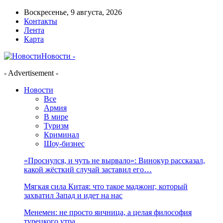
Воскресенье, 9 августа, 2026
Контакты
Лента
Карта
Новости -
- Advertisement -
Новости
Все
Армия
В мире
Туризм
Криминал
Шоу-бизнес
«Проснулся, и чуть не вырвало»: Винокур рассказал,
какой жёсткий случай заставил его…
Мягкая сила Китая: что такое маджонг, который
захватил Запад и идет на нас
Менемен: не просто яичница, а целая философия
турецкого утра