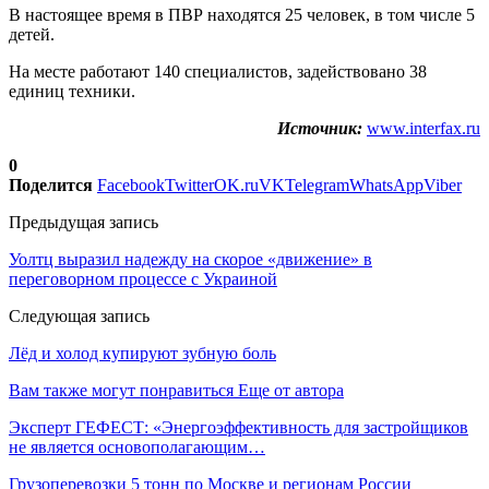
В настоящее время в ПВР находятся 25 человек, в том числе 5
детей.
На месте работают 140 специалистов, задействовано 38
единиц техники.
Источник:
www.interfax.ru
0
Поделится
Facebook
Twitter
OK.ru
VK
Telegram
WhatsApp
Viber
Предыдущая запись
Уолтц выразил надежду на скорое «движение» в
переговорном процессе с Украиной
Следующая запись
Лёд и холод купируют зубную боль
Вам также могут понравиться
Еще от автора
Эксперт ГЕФЕСТ: «Энергоэффективность для застройщиков
не является основополагающим…
Грузоперевозки 5 тонн по Москве и регионам России