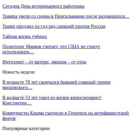
Сегодня День ветеринарного работника
Трампа увели со сцены в Пенсильвании после раздавшихся…
Трамп продлил на год ряд санкций против России
Тайная жизнь учёных
Политолог Марков считает, что США не станут
использовать…
Интеллект – от матери, эмоции – от отца
Новость недели
В возрасте 78 лет скончался бывший главный тренер
московского…
В возрасте 53 лет ушел из жизни киносценарист
Константин…
Коммунисты Крыма съездили в Геническ на антифашистский
форум
Популярные категории