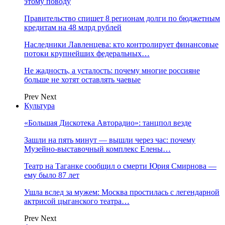
этому поводу
Правительство спишет 8 регионам долги по бюджетным
кредитам на 48 млрд рублей
Наследники Лавленцева: кто контролирует финансовые
потоки крупнейших федеральных…
Не жадность, а усталость: почему многие россияне
больше не хотят оставлять чаевые
Prev
Next
Культура
«Большая Дискотека Авторадио»: танцпол везде
Зашли на пять минут — вышли через час: почему
Музейно-выставочный комплекс Елены…
Театр на Таганке сообщил о смерти Юрия Смирнова —
ему было 87 лет
Ушла вслед за мужем: Москва простилась с легендарной
актрисой цыганского театра…
Prev
Next