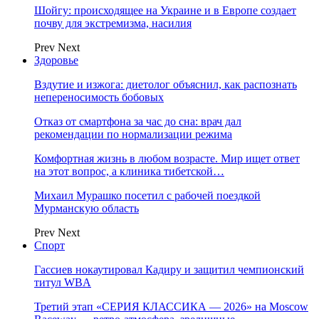
Шойгу: происходящее на Украине и в Европе создает
почву для экстремизма, насилия
Prev
Next
Здоровье
Вздутие и изжога: диетолог объяснил, как распознать
непереносимость бобовых
Отказ от смартфона за час до сна: врач дал
рекомендации по нормализации режима
Комфортная жизнь в любом возрасте. Мир ищет ответ
на этот вопрос, а клиника тибетской…
Михаил Мурашко посетил с рабочей поездкой
Мурманскую область
Prev
Next
Спорт
Гассиев нокаутировал Кадиру и защитил чемпионский
титул WBA
Третий этап «СЕРИЯ КЛАССИКА — 2026» на Moscow