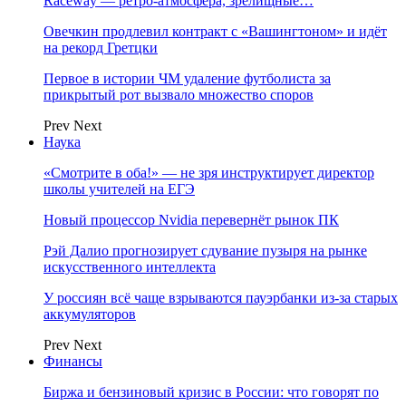
Raceway — ретро‑атмосфера, зрелищные…
Овечкин продлевил контракт с «Вашингтоном» и идёт
на рекорд Гретцки
Первое в истории ЧМ удаление футболиста за
прикрытый рот вызвало множество споров
Prev
Next
Наука
«Смотрите в оба!» — не зря инструктирует директор
школы учителей на ЕГЭ
Новый процессор Nvidia перевернёт рынок ПК
Рэй Далио прогнозирует сдувание пузыря на рынке
искусственного интеллекта
У россиян всё чаще взрываются пауэрбанки из-за старых
аккумуляторов
Prev
Next
Финансы
Биржа и бензиновый кризис в России: что говорят по