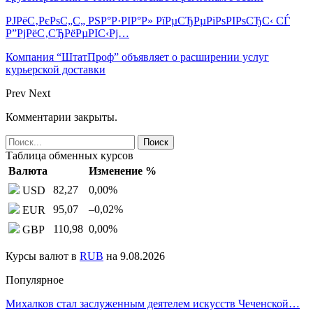
РЈРёС‚РєРѕС„С„ РЅР°Р·РІР°Р» РїРµСЂРµРіРѕРІРѕСЂС‹ СЃ
Р”РјРёС‚СЂРёРµРІС‹Рј…
Компания “ШтатПроф” объявляет о расширении услуг
курьерской доставки
Prev
Next
Комментарии закрыты.
Таблица обменных курсов
Валюта
Изменение %
82,27
0,00
%
USD
95,07
–0,02
%
EUR
110,98
0,00
%
GBP
Курсы валют в
RUB
на 9.08.2026
Популярное
Михалков стал заслуженным деятелем искусств Чеченской…