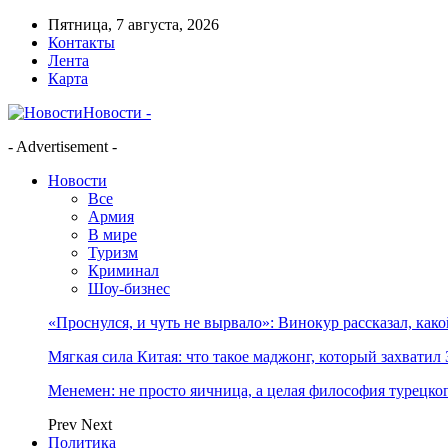
Пятница, 7 августа, 2026
Контакты
Лента
Карта
Новости -
- Advertisement -
Новости
Все
Армия
В мире
Туризм
Криминал
Шоу-бизнес
«Проснулся, и чуть не вырвало»: Винокур рассказал, как
Мягкая сила Китая: что такое маджонг, который захватил 
Менемен: не просто яичница, а целая философия турецког
Prev
Next
Политика