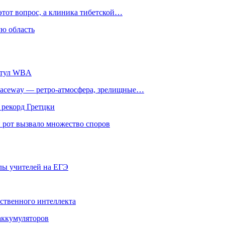
этот вопрос, а клиника тибетской…
ю область
титул WBA
ceway — ретро‑атмосфера, зрелищные…
 рекорд Гретцки
 рот вызвало множество споров
олы учителей на ЕГЭ
сственного интеллекта
 аккумуляторов