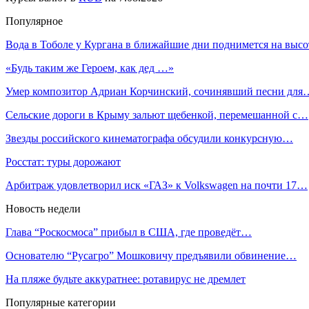
Популярное
Вода в Тоболе у Кургана в ближайшие дни поднимется на выс
«Будь таким же Героем, как дед …»
Умер композитор Адриан Корчинский, сочинявший песни для
Сельские дороги в Крыму зальют щебенкой, перемешанной с…
Звезды российского кинематографа обсудили конкурсную…
Росстат: туры дорожают
Арбитраж удовлетворил иск «ГАЗ» к Volkswagen на почти 17…
Новость недели
Глава “Роскосмоса” прибыл в США, где проведёт…
Основателю “Русагро” Мошковичу предъявили обвинение…
На пляже будьте аккуратнее: ротавирус не дремлет
Популярные категории