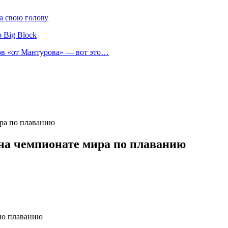
а свою голову
 Big Block
нов «от Мантурова» — вот это…
ира по плаванию
 на чемпионате мира по плаванию