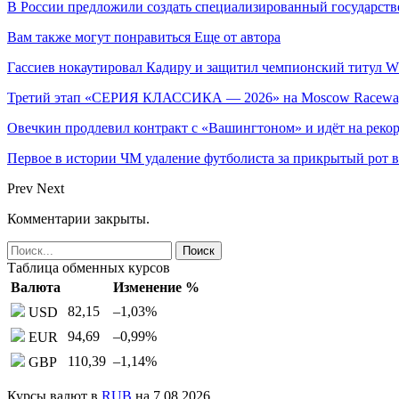
В России предложили создать специализированный государств
Вам также могут понравиться
Еще от автора
Гассиев нокаутировал Кадиру и защитил чемпионский титул 
Третий этап «СЕРИЯ КЛАССИКА — 2026» на Moscow Raceway
Овечкин продлевил контракт с «Вашингтоном» и идёт на реко
Первое в истории ЧМ удаление футболиста за прикрытый рот 
Prev
Next
Комментарии закрыты.
Таблица обменных курсов
Валюта
Изменение %
82,15
–1,03
%
USD
94,69
–0,99
%
EUR
110,39
–1,14
%
GBP
Курсы валют в
RUB
на 7.08.2026