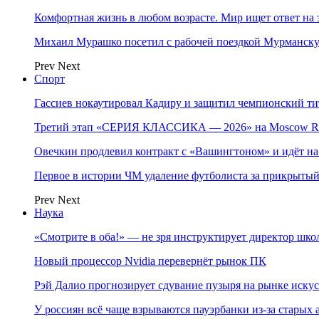
Комфортная жизнь в любом возрасте. Мир ищет ответ на 
Михаил Мурашко посетил с рабочей поездкой Мурманску
Prev
Next
Спорт
Гассиев нокаутировал Кадиру и защитил чемпионский 
Третий этап «СЕРИЯ КЛАССИКА — 2026» на Moscow Ra
Овечкин продлевил контракт с «Вашингтоном» и идёт на
Первое в истории ЧМ удаление футболиста за прикрытый
Prev
Next
Наука
«Смотрите в оба!» — не зря инструктирует директор шк
Новый процессор Nvidia перевернёт рынок ПК
Рэй Далио прогнозирует сдувание пузыря на рынке иску
У россиян всё чаще взрываются пауэрбанки из-за старых