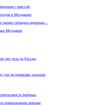
бщением с прессой
поездок в Молдавию
не сможет обладать ядерным…
мики Молдавии
ву нет дела до России
ву для экстремизма, насилия
переносимость бобовых
и по нормализации режима