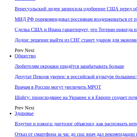
Венесуэльский лидер запросила одобрение США перед о
МИД РФ порекомендовал россиянам воздерживаться от 
Сделка США и Ирана гарантирует, что Тегеран никогда 
Додон: решение выйти из СНГ станет ударом для эконо
Prev
Next
Общество
Любителям окрошки придётся зарабатывать больше
Депутат Певцов уверен: в российской культуре большинст
Врачам в России могут увеличить МРОТ
Шойгу: происходящее на Украине и в Европе создает поч
Prev
Next
Здоровье
Вздутие и изжога: диетолог объяснил, как распознать не
Отказ от смартфона за час до сна: врач дал рекомендаци