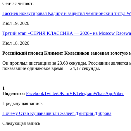
Сейчас читают:
Гассиев нокаутировал Кадиру и защитил чемпионский титул 
Июл 19, 2026
Третий этап «СЕРИЯ КЛАССИКА — 2026» на Moscow Race
Июл 18, 2026
Российский пловец Климент Колесников завоевал золотую м
Он проплыл дистанцию за 23,68 секунды. Россиянин является
показавшие одинаковое время — 24,17 секунды.
1
Поделится
Facebook
Twitter
OK.ru
VK
Telegram
WhatsApp
Viber
Предыдущая запись
Почему Отар Кушанашвили жалеет Дмитрия Диброва
Следующая запись