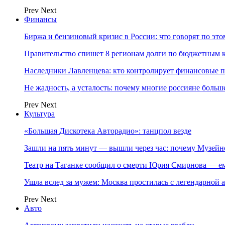
Prev
Next
Финансы
Биржа и бензиновый кризис в России: что говорят по эт
Правительство спишет 8 регионам долги по бюджетным к
Наследники Лавленцева: кто контролирует финансовые
Не жадность, а усталость: почему многие россияне больше
Prev
Next
Культура
«Большая Дискотека Авторадио»: танцпол везде
Зашли на пять минут — вышли через час: почему Музе
Театр на Таганке сообщил о смерти Юрия Смирнова — ем
Ушла вслед за мужем: Москва простилась с легендарной 
Prev
Next
Авто