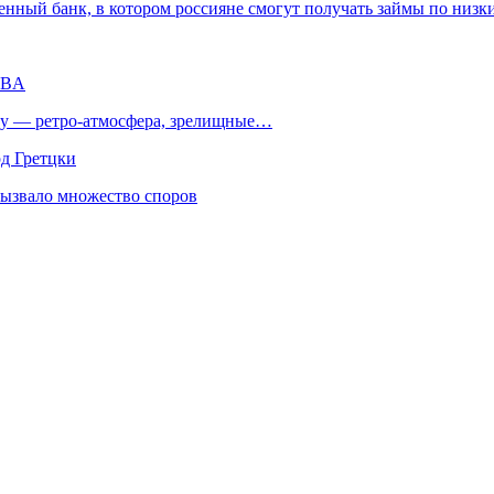
енный банк, в котором россияне смогут получать займы по низ
WBA
 — ретро‑атмосфера, зрелищные…
рд Гретцки
вызвало множество споров