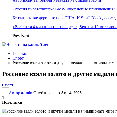
Автопрому запретили наезжать на старые грабли
«Россия пиратствует!»: BMW ищет новые приключения н
Бензин нынче дорог, но не в США. И Small Block дорос до
«Волга» за 4 миллиона — не предел, Senat за 12 миллио
Prev
Next
Главная
Спорт
Россияне взяли золото и другие медали на чемпионате м
Россияне взяли золото и другие медали
Спорт
Автор
admin
Опубликовано
Авг 4, 2025
1
Поделится