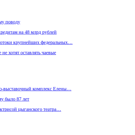
ому поводу
редитам на 48 млрд рублей
 потоки крупнейших федеральных…
 не хотят оставлять чаевые
йно-выставочный комплекс Елены…
у было 87 лет
актрисой цыганского театра…