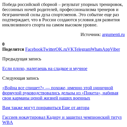
Победа российской сборной – результат упорных тренировок,
бессонных ночей родителей, профессионализма тренеров и
безграничной силы духа спортсменов. Это событие еще раз
подтверждает, что в России создаются условия для развития
инклюзивного спорта на самом высоком уровне.
Источник:
argumenti.ru
0
Поделится
Facebook
Twitter
OK.ru
VK
Telegram
WhatsApp
Viber
Предыдущая запись
Если плохо, налегаешь на сладкое и мучное
Следующая запись
«Война все спишет?» — похоже, именно этой циничной
формулой руководствовались дельцы из «Пикета», набивая
свои карманы ценой жизней наших военных
Вам также могут понравиться
Еще от автора
Гассиев нокаутировал Кадиру и защитил чемпионский титул
WBA