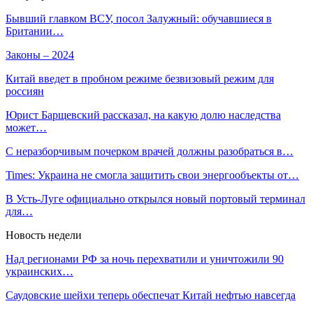
Бывший главком ВСУ, посол Залужный: обучавшиеся в
Британии…
Законы – 2024
Китай введет в пробном режиме безвизовый режим для
россиян
Юрист Барщевский рассказал, на какую долю наследства
может…
С неразборчивым почерком врачей должны разобраться в…
Times: Украина не смогла защитить свои энергообъекты от…
В Усть-Луге официально открылся новый портовый терминал
для…
Новость недели
Над регионами РФ за ночь перехватили и уничтожили 90
украинских…
Саудовские шейхи теперь обеспечат Китай нефтью навсегда