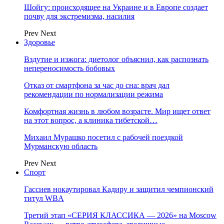
Шойгу: происходящее на Украине и в Европе создает
почву для экстремизма, насилия
Prev
Next
Здоровье
Вздутие и изжога: диетолог объяснил, как распознать
непереносимость бобовых
Отказ от смартфона за час до сна: врач дал
рекомендации по нормализации режима
Комфортная жизнь в любом возрасте. Мир ищет ответ
на этот вопрос, а клиника тибетской…
Михаил Мурашко посетил с рабочей поездкой
Мурманскую область
Prev
Next
Спорт
Гассиев нокаутировал Кадиру и защитил чемпионский
титул WBA
Третий этап «СЕРИЯ КЛАССИКА — 2026» на Moscow