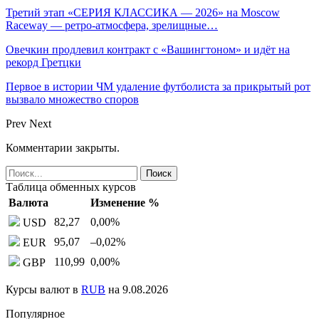
Третий этап «СЕРИЯ КЛАССИКА — 2026» на Moscow
Raceway — ретро‑атмосфера, зрелищные…
Овечкин продлевил контракт с «Вашингтоном» и идёт на
рекорд Гретцки
Первое в истории ЧМ удаление футболиста за прикрытый рот
вызвало множество споров
Prev
Next
Комментарии закрыты.
Таблица обменных курсов
Валюта
Изменение %
82,27
0,00
%
USD
95,07
–0,02
%
EUR
110,99
0,00
%
GBP
Курсы валют в
RUB
на 9.08.2026
Популярное