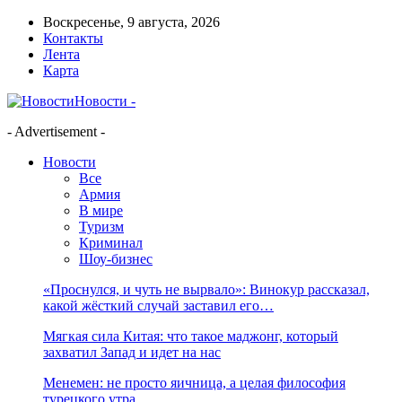
Воскресенье, 9 августа, 2026
Контакты
Лента
Карта
Новости -
- Advertisement -
Новости
Все
Армия
В мире
Туризм
Криминал
Шоу-бизнес
«Проснулся, и чуть не вырвало»: Винокур рассказал,
какой жёсткий случай заставил его…
Мягкая сила Китая: что такое маджонг, который
захватил Запад и идет на нас
Менемен: не просто яичница, а целая философия
турецкого утра