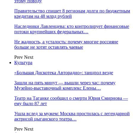
этому поводу
Правительство спишет 8 регионам долги по бюджетным
кредитам на 48 млрд рублей
Наследники Лавленцева: кто контролирует финансовые
потоки крупнейших федеральных…
Не жадность, а усталость: почему многие россияне
больше не хотят оставлять чаевые
Prev
Next
Культура
«Большая Дискотека Авторадио»: танцпол везде
Зашли на пять минут — вышли через час: почему
Музейно-выставочный комплекс Елены…
Театр на Таганке сообщил о смерти Юрия Смирнова —
ему было 87 лет
Ушла вслед за мужем: Москва простилась с легендарной
актрисой цыганского театра…
Prev
Next