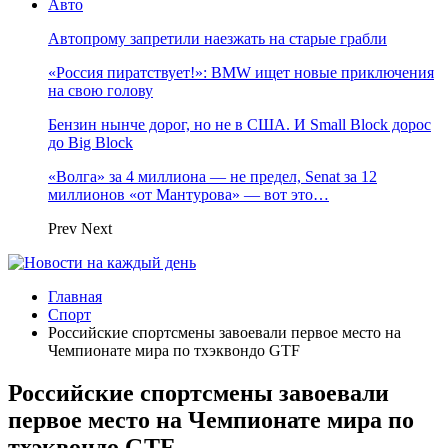
Авто
Автопрому запретили наезжать на старые грабли
«Россия пиратствует!»: BMW ищет новые приключения
на свою голову
Бензин нынче дорог, но не в США. И Small Block дорос
до Big Block
«Волга» за 4 миллиона — не предел, Senat за 12
миллионов «от Мантурова» — вот это…
Prev
Next
Главная
Спорт
Российские спортсмены завоевали первое место на
Чемпионате мира по тхэквондо GTF
Российские спортсмены завоевали
первое место на Чемпионате мира по
тхэквондо GTF