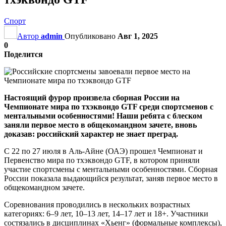
Спорт
Автор
admin
Опубликовано
Авг 1, 2025
0
Поделится
Настоящий фурор произвела сборная России на
Чемпионате мира по тхэквондо GTF среди спортсменов с
ментальными особенностями! Наши ребята с блеском
заняли первое место в общекомандном зачете, вновь
доказав: российский характер не знает преград.
С 22 по 27 июля в Аль-Айне (ОАЭ) прошел Чемпионат и
Первенство мира по тхэквондо GTF, в котором приняли
участие спортсмены с ментальными особенностями. Сборная
России показала выдающийся результат, заняв первое место в
общекомандном зачете.
Соревнования проводились в нескольких возрастных
категориях: 6–9 лет, 10–13 лет, 14–17 лет и 18+. Участники
состязались в дисциплинах «Хьенг» (формальные комплексы),