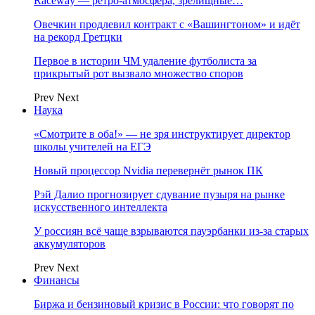
Raceway — ретро‑атмосфера, зрелищные…
Овечкин продлевил контракт с «Вашингтоном» и идёт
на рекорд Гретцки
Первое в истории ЧМ удаление футболиста за
прикрытый рот вызвало множество споров
Prev
Next
Наука
«Смотрите в оба!» — не зря инструктирует директор
школы учителей на ЕГЭ
Новый процессор Nvidia перевернёт рынок ПК
Рэй Далио прогнозирует сдувание пузыря на рынке
искусственного интеллекта
У россиян всё чаще взрываются пауэрбанки из-за старых
аккумуляторов
Prev
Next
Финансы
Биржа и бензиновый кризис в России: что говорят по