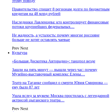
этому поводу
Правительство спишет 8 регионам долги по бюджетным
кредитам на 48 млрд рублей
Наследники Лавленцева: кто контролирует финансовые
потоки крупнейших федеральных…
Не жадность, а усталость: почему многие россияне
больше не хотят оставлять чаевые
Prev
Next
Культура
«Большая Дискотека Авторадио»: танцпол везде
Зашли на пять минут — вышли через час: почему
Музейно-выставочный комплекс Елены…
Театр на Таганке сообщил о смерти Юрия Смирнова —
ему было 87 лет
Ушла вслед за мужем: Москва простилась с легендарной
актрисой цыганского театра…
Prev
Next