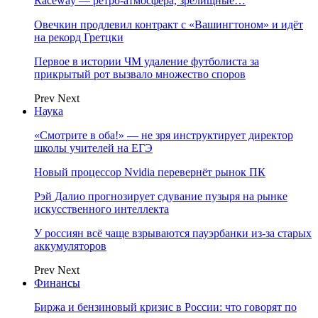
Raceway — ретро‑атмосфера, зрелищные…
Овечкин продлевил контракт с «Вашингтоном» и идёт
на рекорд Гретцки
Первое в истории ЧМ удаление футболиста за
прикрытый рот вызвало множество споров
Prev
Next
Наука
«Смотрите в оба!» — не зря инструктирует директор
школы учителей на ЕГЭ
Новый процессор Nvidia перевернёт рынок ПК
Рэй Далио прогнозирует сдувание пузыря на рынке
искусственного интеллекта
У россиян всё чаще взрываются пауэрбанки из-за старых
аккумуляторов
Prev
Next
Финансы
Биржа и бензиновый кризис в России: что говорят по