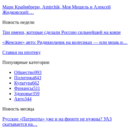
Мари Краймбрери, Amirchik, Моя Мишель и Алексей
Жидковский:…
Новость недели
Три имени, которые сделали Россию сильнейшей на ковре
«Женские» авто: Ридикюльчик на колесиках — или мощь и…
Ставки на ипотеку
Популярные категории
Общество
993
Политика
843
Культура
662
Финансы
511
Здоровье
359
Авто
344
Новость месяца
Русские «Патриоты» уже и на фронте не нужны? УАЗ
скатывается на…