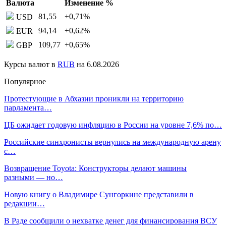
Валюта
Изменение %
81,55
+0,71
%
USD
94,14
+0,62
%
EUR
109,77
+0,65
%
GBP
Курсы валют в
RUB
на 6.08.2026
Популярное
Протестующие в Абхазии проникли на территорию
парламента…
ЦБ ожидает годовую инфляцию в России на уровне 7,6% по…
Российские синхронисты вернулись на международную арену
с…
Возвращение Toyota: Конструкторы делают машины
разными — но…
Новую книгу о Владимире Сунгоркине представили в
редакции…
В Раде сообщили о нехватке денег для финансирования ВСУ