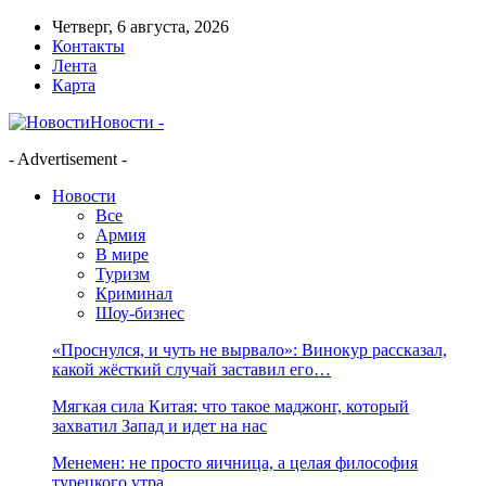
Четверг, 6 августа, 2026
Контакты
Лента
Карта
Новости -
- Advertisement -
Новости
Все
Армия
В мире
Туризм
Криминал
Шоу-бизнес
«Проснулся, и чуть не вырвало»: Винокур рассказал,
какой жёсткий случай заставил его…
Мягкая сила Китая: что такое маджонг, который
захватил Запад и идет на нас
Менемен: не просто яичница, а целая философия
турецкого утра