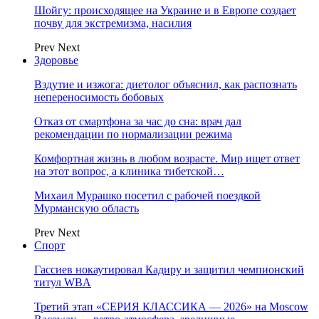
Шойгу: происходящее на Украине и в Европе создает
почву для экстремизма, насилия
Prev
Next
Здоровье
Вздутие и изжога: диетолог объяснил, как распознать
непереносимость бобовых
Отказ от смартфона за час до сна: врач дал
рекомендации по нормализации режима
Комфортная жизнь в любом возрасте. Мир ищет ответ
на этот вопрос, а клиника тибетской…
Михаил Мурашко посетил с рабочей поездкой
Мурманскую область
Prev
Next
Спорт
Гассиев нокаутировал Кадиру и защитил чемпионский
титул WBA
Третий этап «СЕРИЯ КЛАССИКА — 2026» на Moscow