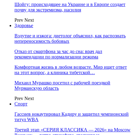
Шойгу: происходящее на Украине и в Европе создает
почву для экстремизма, насилия
Prev
Next
Здоровье
Вздутие и изжога: диетолог объяснил, как распознать
непереносимость бобовых
Отказ от смартфона за час до сна: врач дал
рекомендации по нормализации режима
Комфортная жизнь в любом возрасте. Мир ищет ответ
на этот вопрос, а клиника тибетской…
Михаил Мурашко посетил с рабочей поездкой
Мурманскую область
Prev
Next
Спорт
Гассиев нокаутировал Кадиру и защитил чемпионский
титул WBA
Третий этап «СЕРИЯ КЛАССИКА — 2026» на Moscow