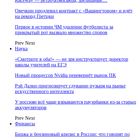
Raceway — ретро‑атмосфера, зрелищные…
Овечкин продлевил контракт с «Вашингтоном» и идёт
на рекорд Гретцки
Первое в истории ЧМ удаление футболиста за
прикрытый рот вызвало множество споров
Prev
Next
Наука
«Смотрите в оба!» — не зря инструктирует директор
школы учителей на ЕГЭ
Новый процессор Nvidia перевернёт рынок ПК
Рэй Далио прогнозирует сдувание пузыря на рынке
искусственного интеллекта
У россиян всё чаще взрываются пауэрбанки из-за старых
аккумуляторов
Prev
Next
Финансы
Биржа и бензиновый кризис в России: что говорят по