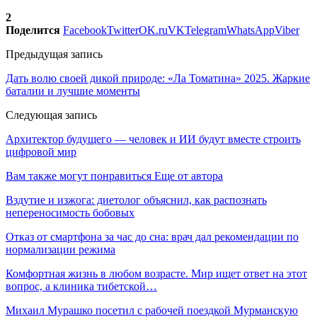
2
Поделится
Facebook
Twitter
OK.ru
VK
Telegram
WhatsApp
Viber
Предыдущая запись
Дать волю своей дикой природе: «Ла Томатина» 2025. Жаркие
баталии и лучшие моменты
Следующая запись
Архитектор будущего — человек и ИИ будут вместе строить
цифровой мир
Вам также могут понравиться
Еще от автора
Вздутие и изжога: диетолог объяснил, как распознать
непереносимость бобовых
Отказ от смартфона за час до сна: врач дал рекомендации по
нормализации режима
Комфортная жизнь в любом возрасте. Мир ищет ответ на этот
вопрос, а клиника тибетской…
Михаил Мурашко посетил с рабочей поездкой Мурманскую