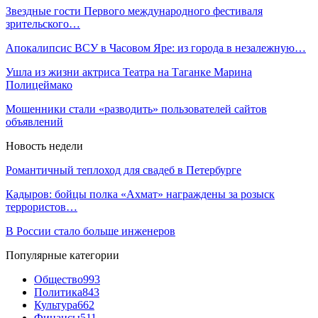
Звездные гости Первого международного фестиваля
зрительского…
Апокалипсис ВСУ в Часовом Яре: из города в незалежную…
Ушла из жизни актриса Театра на Таганке Марина
Полицеймако
Мошенники стали «разводить» пользователей сайтов
объявлений
Новость недели
Романтичный теплоход для свадеб в Петербурге
Кадыров: бойцы полка «Ахмат» награждены за розыск
террористов…
В России стало больше инженеров
Популярные категории
Общество
993
Политика
843
Культура
662
Финансы
511