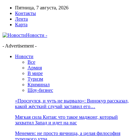
Пятница, 7 августа, 2026
Контакты
Лента
Карта
Новости -
- Advertisement -
Новости
Все
Армия
В мире
Туризм
Криминал
Шоу-бизнес
«Проснулся, и чуть не вырвало»: Винокур рассказал,
какой жёсткий случай заставил его…
Мягкая сила Китая: что такое маджонг, который
захватил Запад и идет на нас
Менемен: не просто яичница, а целая философия
турецкого утра