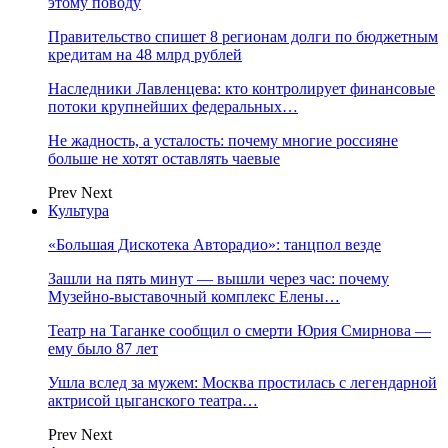
этому поводу
Правительство спишет 8 регионам долги по бюджетным
кредитам на 48 млрд рублей
Наследники Лавленцева: кто контролирует финансовые
потоки крупнейших федеральных…
Не жадность, а усталость: почему многие россияне
больше не хотят оставлять чаевые
Prev
Next
Культура
«Большая Дискотека Авторадио»: танцпол везде
Зашли на пять минут — вышли через час: почему
Музейно-выставочный комплекс Елены…
Театр на Таганке сообщил о смерти Юрия Смирнова —
ему было 87 лет
Ушла вслед за мужем: Москва простилась с легендарной
актрисой цыганского театра…
Prev
Next