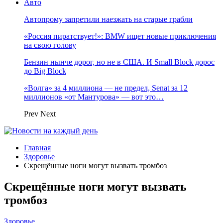
Авто
Автопрому запретили наезжать на старые грабли
«Россия пиратствует!»: BMW ищет новые приключения
на свою голову
Бензин нынче дорог, но не в США. И Small Block дорос
до Big Block
«Волга» за 4 миллиона — не предел, Senat за 12
миллионов «от Мантурова» — вот это…
Prev
Next
Главная
Здоровье
Скрещённые ноги могут вызвать тромбоз
Скрещённые ноги могут вызвать
тромбоз
Здоровье