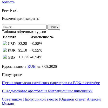
область
Prev
Next
Комментарии закрыты.
Таблица обменных курсов
Валюта
Изменение %
82,28
–0,88
%
USD
95,10
–0,55
%
EUR
111,04
–0,54
%
GBP
Курсы валют в
RUB
на 7.08.2026
Популярное
Путин пригласил китайских партнеров на ВЭФ в сентябре
В Подмосковье арестованы миграционные чиновники
Советником Набиуллиной вместо Юдаевой станет Алексей
Можин