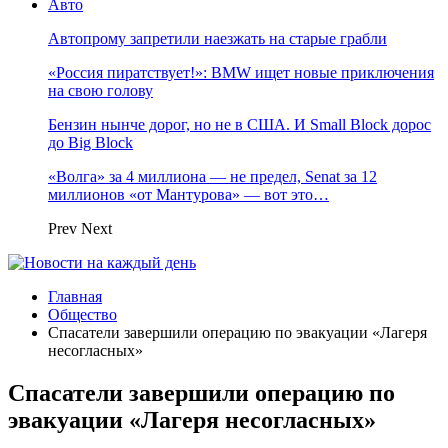
Авто
Автопрому запретили наезжать на старые грабли
«Россия пиратствует!»: BMW ищет новые приключения
на свою голову
Бензин нынче дорог, но не в США. И Small Block дорос
до Big Block
«Волга» за 4 миллиона — не предел, Senat за 12
миллионов «от Мантурова» — вот это…
Prev
Next
Главная
Общество
Спасатели завершили операцию по эвакуации «Лагеря
несогласных»
Спасатели завершили операцию по
эвакуации «Лагеря несогласных»