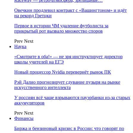
Raceway — ретро‑атмосфера, зрелищные…
Овечкин продлевил контракт с «Вашингтоном» и идёт
на рекорд Гретцки
Первое в истории ЧМ удаление футболиста за
прикрытый рот вызвало множество споров
Prev
Next
Наука
«Смотрите в оба!» — не зря инструктирует директор
школы учителей на ЕГЭ
Новый процессор Nvidia перевернёт рынок ПК
Рэй Далио прогнозирует сдувание пузыря на рынке
искусственного интеллекта
У россиян всё чаще взрываются пауэрбанки из-за старых
аккумуляторов
Prev
Next
Финансы
Биржа и бензиновый кризис в России: что говорят по