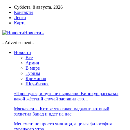
Суббота, 8 августа, 2026
Контакты
Лента
Карта
Новости -
- Advertisement -
Новости
Все
Армия
В мире
Туризм
Криминал
Шоу-бизнес
«Проснулся, и чуть не вырвало»: Винокур рассказал,
какой жёсткий случай заставил его…
Мягкая сила Китая: что такое маджонг, который
захватил Запад и идет на нас
Менемен: не просто яичница, а целая философия
турецкого утра