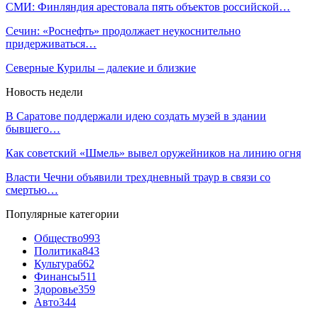
СМИ: Финляндия арестовала пять объектов российской…
Сечин: «Роснефть» продолжает неукоснительно
придерживаться…
Северные Курилы – далекие и близкие
Новость недели
В Саратове поддержали идею создать музей в здании
бывшего…
Как советский «Шмель» вывел оружейников на линию огня
Власти Чечни объявили трехдневный траур в связи со
смертью…
Популярные категории
Общество
993
Политика
843
Культура
662
Финансы
511
Здоровье
359
Авто
344