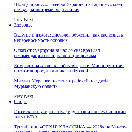
Шойгу: происходящее на Украине и в Европе создает
почву для экстремизма, насилия
Prev
Next
Здоровье
Вздутие и изжога: диетолог объяснил, как распознать
непереносимость бобовых
Отказ от смартфона за час до сна: врач дал
рекомендации по нормализации режима
Комфортная жизнь в любом возрасте. Мир ищет ответ
на этот вопрос, а клиника тибетской…
Михаил Мурашко посетил с рабочей поездкой
Мурманскую область
Prev
Next
Спорт
Гассиев нокаутировал Кадиру и защитил чемпионский
титул WBA
Третий этап «СЕРИЯ КЛАССИКА — 2026» на Moscow