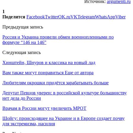
Источник:
argumenti.ru
1
Поделится
Facebook
Twitter
OK.ru
VK
Telegram
WhatsApp
Viber
Предыдущая запись
Россия и Украина провели обмен военнопленными по
формуле “146 на 146”
Следующая запись
Хинштейн, Шнуров и классика на новый лад
Вам также могут понравиться
Еще от автора
Любителям окрошки придётся зарабатывать больше
Депутат Певцов уверен: в российской культуре большинству
нет дела до России
Врачам в России могут увеличить МРОТ
Шойгу: происходящее на Украине и в Европе создает почву
для экстремизма, насилия