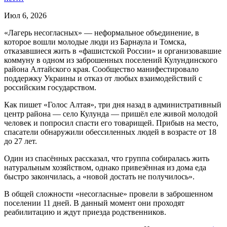
Июл 6, 2026
«Лагерь несогласных» — неформальное объединение, в
которое вошли молодые люди из Барнаула и Томска,
отказавшиеся жить в «фашистской России» и организовавшие
коммуну в одном из заброшенных поселений Кулундинского
района Алтайского края. Сообщество манифестировало
поддержку Украины и отказ от любых взаимодействий с
российским государством.
Как пишет «Голос Алтая», три дня назад в административный
центр района — село Кулунда — пришёл еле живой молодой
человек и попросил спасти его товарищей. Прибыв на место,
спасатели обнаружили обессиленных людей в возрасте от 18
до 27 лет.
Один из спасённых рассказал, что группа собиралась жить
натуральным хозяйством, однако привезённая из дома еда
быстро закончилась, а «новой достать не получилось».
В общей сложности «несогласные» провели в заброшенном
поселении 11 дней. В данный момент они проходят
реабилитацию и ждут приезда родственников.