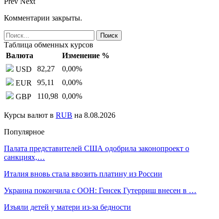
Prev
Next
Комментарии закрыты.
Таблица обменных курсов
Валюта
Изменение %
82,27
0,00
%
USD
95,11
0,00
%
EUR
110,98
0,00
%
GBP
Курсы валют в
RUB
на 8.08.2026
Популярное
Палата представителей США одобрила законопроект о
санкциях,…
Италия вновь стала ввозить платину из России
Украина покончила с ООН: Генсек Гутерриш внесен в …
Изъяли детей у матери из-за бедности