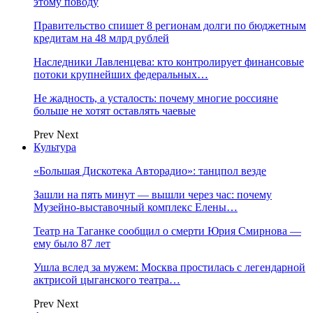
этому поводу
Правительство спишет 8 регионам долги по бюджетным
кредитам на 48 млрд рублей
Наследники Лавленцева: кто контролирует финансовые
потоки крупнейших федеральных…
Не жадность, а усталость: почему многие россияне
больше не хотят оставлять чаевые
Prev
Next
Культура
«Большая Дискотека Авторадио»: танцпол везде
Зашли на пять минут — вышли через час: почему
Музейно-выставочный комплекс Елены…
Театр на Таганке сообщил о смерти Юрия Смирнова —
ему было 87 лет
Ушла вслед за мужем: Москва простилась с легендарной
актрисой цыганского театра…
Prev
Next