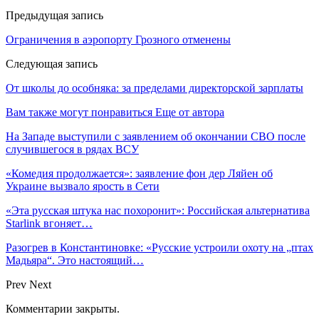
Предыдущая запись
Ограничения в аэропорту Грозного отменены
Следующая запись
От школы до особняка: за пределами директорской зарплаты
Вам также могут понравиться
Еще от автора
На Западе выступили с заявлением об окончании СВО после
случившегося в рядах ВСУ
«Комедия продолжается»: заявление фон дер Ляйен об
Украине вызвало ярость в Сети
«Эта русская штука нас похоронит»: Российская альтернатива
Starlink вгоняет…
Разогрев в Константиновке: «Русские устроили охоту на „птах
Мадьяра“. Это настоящий…
Prev
Next
Комментарии закрыты.