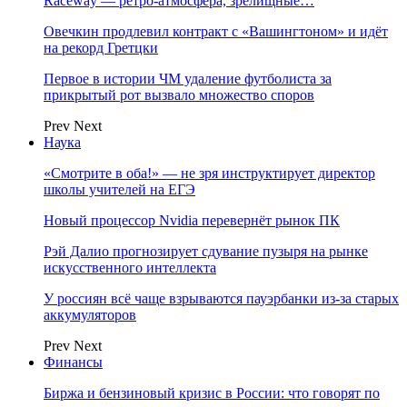
Raceway — ретро‑атмосфера, зрелищные…
Овечкин продлевил контракт с «Вашингтоном» и идёт
на рекорд Гретцки
Первое в истории ЧМ удаление футболиста за
прикрытый рот вызвало множество споров
Prev
Next
Наука
«Смотрите в оба!» — не зря инструктирует директор
школы учителей на ЕГЭ
Новый процессор Nvidia перевернёт рынок ПК
Рэй Далио прогнозирует сдувание пузыря на рынке
искусственного интеллекта
У россиян всё чаще взрываются пауэрбанки из-за старых
аккумуляторов
Prev
Next
Финансы
Биржа и бензиновый кризис в России: что говорят по