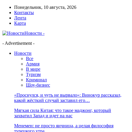
Понедельник, 10 августа, 2026
Контакты
Лента
Карта
Новости -
- Advertisement -
Новости
Все
Армия
В мире
Туризм
Криминал
Шоу-бизнес
«Проснулся, и чуть не вырвало»: Винокур рассказал,
какой жёсткий случай заставил его…
Мягкая сила Китая: что такое маджонг, который
захватил Запад и идет на нас
Менемен: не просто яичница, а целая философия
турецкого утра