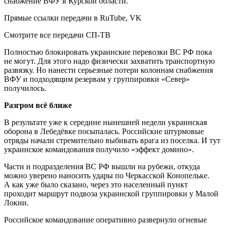
снабжение ВФУ в Курской области.
Прямые ссылки передачи в RuTube, VK
Смотрите все передачи СП-ТВ
Полностью блокировать украинские перевозки ВС РФ пока
не могут. Для этого надо физически захватить транспортную
развязку. Но нанести серьезные потери колоннам снабжения
ВФУ и подходящим резервам у группировки «Север»
получилось.
Разгром всё ближе
В результате уже к середине нынешней недели украинская
оборона в Лебедёвке посыпалась. Российские штурмовые
отряды начали стремительно выбивать врага из поселка. И тут
украинское командования получило «эффект домино».
Части и подразделения ВС РФ вышли на рубежи, откуда
можно уверено наносить удары по Черкасской Конопельке.
А как уже было сказано, через это населенный пункт
проходит маршрут подвоза украинской группировки у Малой
Локни.
Российское командование оперативно развернуло огневые