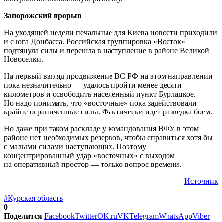
Запорожский прорыв
На уходящей недели печальные для Киева новости приходили
и с юга Донбасса. Российская группировка «Восток»
подтянула силы и перешла в наступление в районе Великой
Новоселки.
На первый взгляд продвижение ВС РФ на этом направлении
пока незначительно — удалось пройти менее десяти
километров и освободить населенный пункт Бурлацкое.
Но надо понимать, что «восточные» пока задействовали
крайне ограниченные силы. Фактически идет разведка боем.
Но даже при таком раскладе у командования ВФУ в этом
районе нет необходимых резервов, чтобы справиться хотя бы
с малыми силами наступающих. Поэтому
концентрированный удар «восточных» с выходом
на оперативный простор — только вопрос времени.
Источник
#Курская область
0
Поделится
Facebook
Twitter
OK.ru
VK
Telegram
WhatsApp
Viber