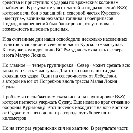
средства и приступило к ударам по вражеским колоннам
снабжения. В результате у всех частей и подразделений ВФУ,
которые вели бои в западной и северной частях Курского
«выступа», возникла нехватка топлива и боеприпасов.
Подход подкреплений был блокирован, отсутствовала
возможность вывозить раненых.
И за считанные дни наши освободили несколько населенных
пунктов в западной и северной части Курского «выступа».
К тому же командованию ВС РФ удалось охватить с севера
и юга Малую Локню.
Но главное — теперь группировка «Север» может срезать всю
западную часть «выступа». Для этого надо нанести два
сходящихся удара. Один на северо-восток от Лебедёвки,
а второй на юг от Погребков вдоль трассы Малая Локня-
Суджа.
Проблемы со снабжением сказались и на группировке ВФУ,
которая пытается удержать Суджу. Еще недавно враг отчаянно
оборонял Куриловку. Этот поселок находится на юго-востоке
от Суджи и от него до центра города чуть более пяти
километров.
Но на этот раз украинских сил не хватило. В результате части