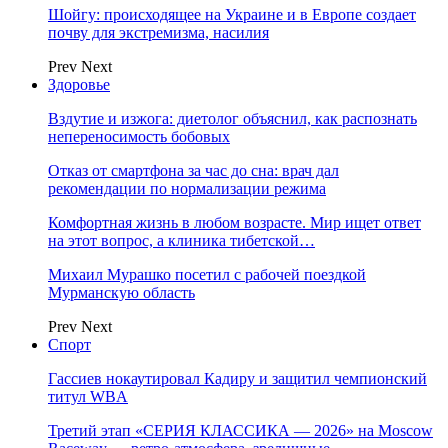
Шойгу: происходящее на Украине и в Европе создает
почву для экстремизма, насилия
Prev
Next
Здоровье
Вздутие и изжога: диетолог объяснил, как распознать
непереносимость бобовых
Отказ от смартфона за час до сна: врач дал
рекомендации по нормализации режима
Комфортная жизнь в любом возрасте. Мир ищет ответ
на этот вопрос, а клиника тибетской…
Михаил Мурашко посетил с рабочей поездкой
Мурманскую область
Prev
Next
Спорт
Гассиев нокаутировал Кадиру и защитил чемпионский
титул WBA
Третий этап «СЕРИЯ КЛАССИКА — 2026» на Moscow