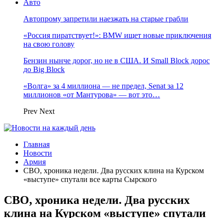
Авто
Автопрому запретили наезжать на старые грабли
«Россия пиратствует!»: BMW ищет новые приключения
на свою голову
Бензин нынче дорог, но не в США. И Small Block дорос
до Big Block
«Волга» за 4 миллиона — не предел, Senat за 12
миллионов «от Мантурова» — вот это…
Prev
Next
Главная
Новости
Армия
СВО, хроника недели. Два русских клина на Курском
«выступе» спутали все карты Сырского
СВО, хроника недели. Два русских
клина на Курском «выступе» спутали