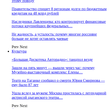
этому поводу
Правительство спишет 8 регионам долги по бюджетным
кредитам на 48 млрд рублей
Наследники Лавленцева: кто контролирует финансовые
потоки крупнейших федеральных…
Не жадность, а усталость: почему многие россияне
больше не хотят оставлять чаевые
Prev
Next
Культура
«Большая Дискотека Авторадио»: танцпол везде
Зашли на пять минут — вышли через час: почему
Музейно-выставочный комплекс Елены…
Театр на Таганке сообщил о смерти Юрия Смирнова —
ему было 87 лет
Ушла вслед за мужем: Москва простилась с легендарной
актрисой цыганского театра…
Prev
Next