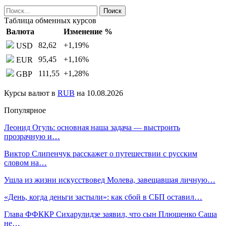
Таблица обменных курсов
Валюта
Изменение %
82,62
+1,19
%
USD
95,45
+1,16
%
EUR
111,55
+1,28
%
GBP
Курсы валют в
RUB
на 10.08.2026
Популярное
Леонид Огуль: основная наша задача — выстроить
прозрачную и…
Виктор Слипенчук расскажет о путешествии с русским
словом на…
Ушла из жизни искусствовед Молева, завещавшая личную…
«День, когда деньги застыли»: как сбой в СБП оставил…
Глава ФФККР Сихарулидзе заявил, что сын Плющенко Саша
не…