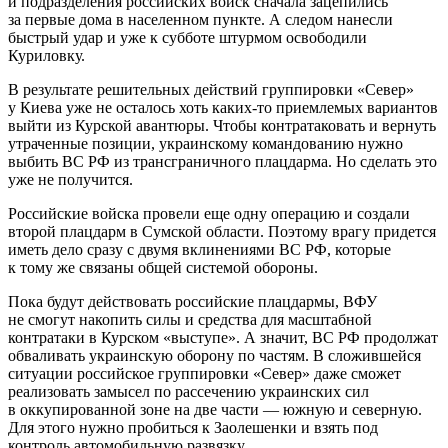
и подразделения российских войск сначала зацепились
за первые дома в населенном пункте. А следом нанесли
быстрый удар и уже к субботе штурмом освободили
Куриловку.
В результате решительных действий группировки «Север»
у Киева уже не осталось хоть каких-то приемлемых вариантов
выйти из Курской авантюры. Чтобы контратаковать и вернуть
утраченные позиции, украинскому командованию нужно
выбить ВС РФ из трансграничного плацдарма. Но сделать это
уже не получится.
Российские войска провели еще одну операцию и создали
второй плацдарм в Сумской области. Поэтому врагу придется
иметь дело сразу с двумя вклинениями ВС РФ, которые
к тому же связаны общей системой обороны.
Пока будут действовать российские плацдармы, ВФУ
не смогут накопить силы и средства для масштабной
контратаки в Курском «выступе». А значит, ВС РФ продолжат
обваливать украинскую оборону по частям. В сложившейся
ситуации российское группировки «Север» даже сможет
реализовать замысел по рассечению украинских сил
в оккупированной зоне на две части — южную и северную.
Для этого нужно пробиться к Заолешенки и взять под
контроль автомобильную развязку.