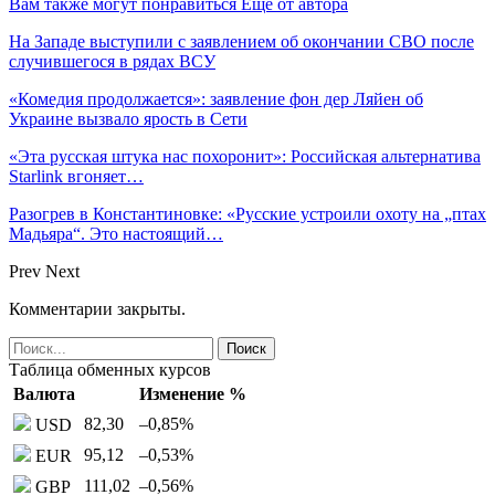
Вам также могут понравиться
Еще от автора
На Западе выступили с заявлением об окончании СВО после
случившегося в рядах ВСУ
«Комедия продолжается»: заявление фон дер Ляйен об
Украине вызвало ярость в Сети
«Эта русская штука нас похоронит»: Российская альтернатива
Starlink вгоняет…
Разогрев в Константиновке: «Русские устроили охоту на „птах
Мадьяра“. Это настоящий…
Prev
Next
Комментарии закрыты.
Таблица обменных курсов
Валюта
Изменение %
82,30
–0,85
%
USD
95,12
–0,53
%
EUR
111,02
–0,56
%
GBP