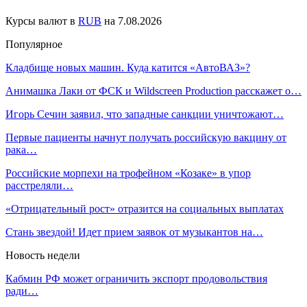
Курсы валют в
RUB
на 7.08.2026
Популярное
Кладбище новых машин. Куда катится «АвтоВАЗ»?
Анимашка Лаки от ФСК и Wildscreen Production расскажет о…
Игорь Сечин заявил, что западные санкции уничтожают…
Первые пациенты начнут получать российскую вакцину от
рака…
Российские морпехи на трофейном «Козаке» в упор
расстреляли…
«Отрицательный рост» отразится на социальных выплатах
Стань звездой! Идет прием заявок от музыкантов на…
Новость недели
Кабмин РФ может ограничить экспорт продовольствия
ради…