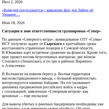
Июл 2, 2026
«Комедия продолжается»: заявление фон дер Ляйен об
Украине…
Июн 18, 2026
Ситуация в зоне ответственности группировки «Север»
По данным «Северного ветра», командование ОТГ «Сумы»
ВСУ получило задачу от
Сырского
в кратчайшие сроки
восстановить утраченные позиции в Сумской области.
В Юнаковке идет встречное сражение на флангах. Кроме того,
враг провел восемь безуспешных контратак: две вблизи
Степового (Ленинское), и по три в районах Варачино
и Алексеевки.
В Волчанске на южном берегу р. Волчья территория
маслоэкстракционного завода, с большой вероятностью,
контролируется нашими бойцами. На это указывают
динамика продвижения российских войск и кадры
с геолокацией, заявленные «Северным ветром» как
архивные — еще июльские.
Для вывоза убитых и раненых бандеровцев необходимы уже
не пикапы, а как минимум целые автобусы. Об этом