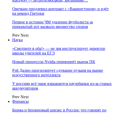
Raceway — ретро‑атмосфера, зрелищные…
Овечкин продлевил контракт с «Вашингтоном» и идёт
на рекорд Гретцки
Первое в истории ЧМ удаление футболиста за
прикрытый рот вызвало множество споров
Prev
Next
Наука
«Смотрите в оба!» — не зря инструктирует директор
школы учителей на ЕГЭ
Новый процессор Nvidia перевернёт рынок ПК
Рэй Далио прогнозирует сдувание пузыря на рынке
искусственного интеллекта
У россиян всё чаще взрываются пауэрбанки из-за старых
аккумуляторов
Prev
Next
Финансы
Биржа и бензиновый кризис в России: что говорят по