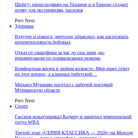
Шойгу: происходящее на Украине и в Европе создает
почву для экстремизма, насилия
Prev
Next
Здоровье
Вздутие и изжога: диетолог объяснил, как распознать
непереносимость бобовых
Отказ от смартфона за час до сна: врач дал
рекомендации по нормализации режима
Комфортная жизнь в любом возрасте. Мир ищет ответ
на этот вопрос, а клиника тибетской…
Михаил Мурашко посетил с рабочей поездкой
Мурманскую область
Prev
Next
Спорт
Гассиев нокаутировал Кадиру и защитил чемпионский
титул WBA
Третий этап «СЕРИЯ КЛАССИКА — 2026» на Moscow