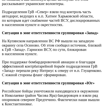
рассказывают украинские волонтеры.
Подразделения ГрВ «Север» взяли под контроль часть
автодорог, ведущих к н.п. Хатнее Харьковской области,
по которым идет снабжение частей ВСУ, дислоцированных
в населенном пункте и окрестностях.
Ситуация в зоне ответственности группировки «Запад»
На Купянском направлении ВС РФ вышли на западную
окраину села Осиново. Об этом сообщил источник, близкий
к ГрВ «Запад». Гарнизон ВСУ, по сути, блокирован
в населенном пункте.
При поддержке бомбардировочной авиации и благодаря
эффективной контрбатарейной борьбе подразделения ГрВ
«Запад» перешли реку Нитриус к северу от н.п. Глущенково.
С южной стороны фланг сформирован.
Ситуация в зоне ответственности группировки «Юг»
Российские бойцы уничтожили находящихся в окружении
в Николаевке (район Часова Яра) бандеровцев и взяли ряд
опорников севернее Предтечино. Фактически наши вышли
к Константиновке.