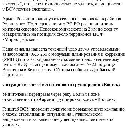
выступы“, но… срезать полностью не удалось, а „мощности“
у ВСУ почти исчерпаны».
Армия России продвинулась севернее Покровска, в районах
Родинского. Подтверждено, что ВС РФ расширили зону
контроля севернее Новоэкономического на 2 км по фронту
и закрепились на позициях около терриконов ЦОФ
«Мирноградская».
Наша авиация нанесла точечный удар двумя управляемыми
авиабомбами ФАБ-250 с модулями планирования и коррекции
(УМПК) по замаскированному командно-наблюдательному
пункту ВСУ, размещенному в жилом доме № 23 по улице
Восточная в Белозерском. Об этом сообщил «Донбасский
Партизан».
Ситуация в зоне ответственности группировки «Восток»
Уничтожены переправы через реку Волчья в зоне
ответственности 29 армии группировки войск «Восток».
Генштаб ВСУ проводит ложную информационную кампанию
о якобы стабилизации ситуации на Гуляйпольском
направлении и заявляет о несуществующих тактических
успехах.