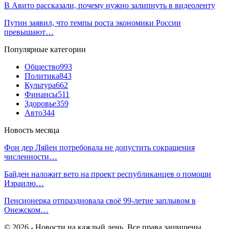
В Авито рассказали, почему нужно залипнуть в видеоленту
Путин заявил, что темпы роста экономики России
превышают…
Популярные категории
Общество
993
Политика
843
Культура
662
Финансы
511
Здоровье
359
Авто
344
Новость месяца
Фон дер Ляйен потребовала не допустить сокращения
численности…
Байден наложит вето на проект республиканцев о помощи
Израилю…
Пенсионерка отпраздновала своё 99-летие заплывом в
Онежском…
© 2026 - Новости на каждый день. Все права защищены.