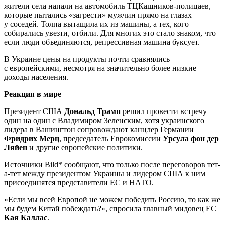
жители села напали на автомобиль ТЦКашников-полицаев,
которые пытались «загрести» мужчин прямо на глазах
у соседей. Толпа вытащила их из машины, а тех, кого
собирались увезти, отбили. Для многих это стало знаком, что
если люди объединяются, репрессивная машина буксует.
В Украине цены на продукты почти сравнялись
с европейскими, несмотря на значительно более низкие
доходы населения.
Реакция в мире
Президент США
Дональд Трамп
решил провести встречу
один на один с Владимиром Зеленским, хотя украинского
лидера в Вашингтон сопровождают канцлер Германии
Фридрих Мерц
, председатель Еврокомиссии
Урсула фон дер
Ляйен
и другие европейские политики.
Источники Bild* сообщают, что только после переговоров тет-
а-тет между президентом Украины и лидером США к ним
присоединятся представители ЕС и НАТО.
«Если мы всей Европой не можем победить Россию, то как же
мы будем Китай побеждать?», спросила главный мидовец ЕС
Кая Каллас
.