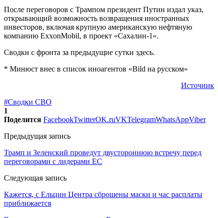
После переговоров с Трампом президент Путин издал указ,
открывающий возможность возвращения иностранных
инвесторов, включая крупную американскую нефтяную
компанию ExxonMobil, в проект «Сахалин-1».
Сводки с фронта за предыдущие сутки здесь.
* Минюст внес в список иноагентов «Bild на русском»
Источник
#Сводки СВО
1
Поделится
Facebook
Twitter
OK.ru
VK
Telegram
WhatsApp
Viber
Предыдущая запись
Трамп и Зеленский проведут двустороннюю встречу перед
переговорами с лидерами ЕC
Следующая запись
Кажется, с Ельцин Центра сброшены маски и час расплаты
приближается