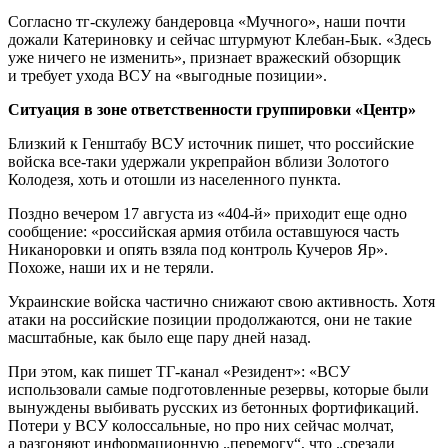
Согласно тг-скулежу бандеровца «Мучного», наши почти
дожали Катериновку и сейчас штурмуют Клебан-Бык. «Здесь
уже ничего не изменить», признает вражеский обзорщик
и требует ухода ВСУ на «выгодные позиции».
Ситуация в зоне ответственности группировки «Центр»
Близкий к Генштабу ВСУ источник пишет, что российские
войска все-таки удержали укрепрайон вблизи Золотого
Колодезя, хоть и отошли из населенного пункта.
Поздно вечером 17 августа из «404-й» приходит еще одно
сообщение: «российская армия отбила оставшуюся часть
Никаноровки и опять взяла под контроль Кучеров Яр».
Похоже, наши их и не теряли.
Украинские войска частично снижают свою активность. Хотя
атаки на российские позиции продолжаются, они не такие
масштабные, как было еще пару дней назад.
При этом, как пишет ТГ-канал «Резидент»: «ВСУ
использовали самые подготовленные резервы, которые были
вынуждены выбивать русских из бетонных фортификаций.
Потери у ВСУ колоссальные, но про них сейчас молчат,
а разгоняют информационную „перемогу“, что „срезали