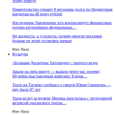
этому поводу
Правительство спишет 8 регионам долги по бюджетным
кредитам на 48 млрд рублей
Наследники Лавленцева: кто контролирует финансовые
потоки крупнейших федеральных…
Не жадность, а усталость: почему многие россияне
больше не хотят оставлять чаевые
Prev
Next
Культура
«Большая Дискотека Авторадио»: танцпол везде
Зашли на пять минут — вышли через час: почему
Музейно-выставочный комплекс Елены…
Театр на Таганке сообщил о смерти Юрия Смирнова —
ему было 87 лет
Ушла вслед за мужем: Москва простилась с легендарной
актрисой цыганского театра…
Prev
Next