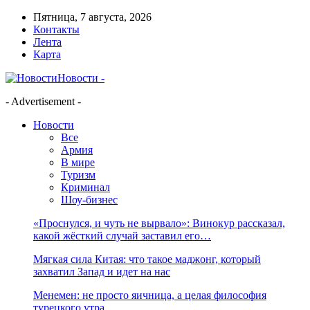
Пятница, 7 августа, 2026
Контакты
Лента
Карта
Новости -
- Advertisement -
Новости
Все
Армия
В мире
Туризм
Криминал
Шоу-бизнес
«Проснулся, и чуть не вырвало»: Винокур рассказал,
какой жёсткий случай заставил его…
Мягкая сила Китая: что такое маджонг, который
захватил Запад и идет на нас
Менемен: не просто яичница, а целая философия
турецкого утра