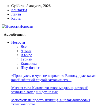
Суббота, 8 августа, 2026
Контакты
Лента
Карта
Новости -
- Advertisement -
Новости
Все
Армия
В мире
Туризм
Криминал
Шоу-бизнес
«Проснулся, и чуть не вырвало»: Винокур рассказал,
какой жёсткий случай заставил его…
Мягкая сила Китая: что такое маджонг, который
захватил Запад и идет на нас
Менемен: не просто яичница, а целая философия
турецкого утра