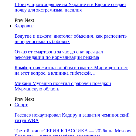
Шойгу: происходящее на Украине и в Европе создает
почву для экстремизма, насилия
Prev
Next
Здоровье
Вздутие и изжога: диетолог объяснил, как распознать
непереносимость бобовых
Отказ от смартфона за час до сна: врач дал
рекомендации по нормализации режима
Комфортная жизнь в любом возрасте. Мир ищет ответ
на этот вопрос, а клиника тибетской…
Михаил Мурашко посетил с рабочей поездкой
Мурманскую область
Prev
Next
Спорт
Гассиев нокаутировал Кадиру и защитил чемпионский
титул WBA
Третий этап «СЕРИЯ КЛАССИКА — 2026» на Moscow