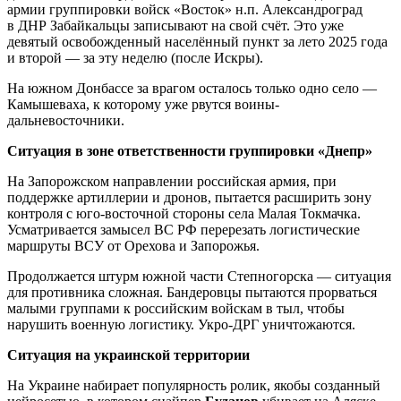
армии группировки войск «Восток» н.п. Александроград
в ДНР Забайкальцы записывают на свой счёт. Это уже
девятый освобожденный населённый пункт за лето 2025 года
и второй — за эту неделю (после Искры).
На южном Донбассе за врагом осталось только одно село —
Камышеваха, к которому уже рвутся воины-
дальневосточники.
Ситуация в зоне ответственности группировки «Днепр»
На Запорожском направлении российская армия, при
поддержке артиллерии и дронов, пытается расширить зону
контроля с юго-восточной стороны села Малая Токмачка.
Усматривается замысел ВС РФ перерезать логистические
маршруты ВСУ от Орехова и Запорожья.
Продолжается штурм южной части Степногорска — ситуация
для противника сложная. Бандеровцы пытаются прорваться
малыми группами к российским войскам в тыл, чтобы
нарушить военную логистику. Укро-ДРГ уничтожаются.
Ситуация на украинской территории
На Украине набирает популярность ролик, якобы созданный