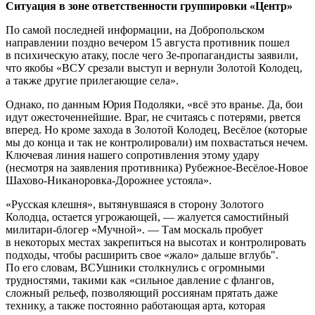
Ситуация в зоне ответственности группировки «Центр»
По самой последней информации, на Добропольском
направлении поздно вечером 15 августа противник пошел
в психическую атаку, после чего Зе-пропагандисты заявили,
что якобы «ВСУ срезали выступ и вернули Золотой Колодец,
а также другие прилегающие села».
Однако, по данным Юрия Подоляки, «всё это вранье. Да, бои
идут ожесточеннейшие. Враг, не считаясь с потерями, рвется
вперед. Но кроме захода в Золотой Колодец, Весёлое (которые
мы до конца и так не контролировали) им похвастаться нечем.
Ключевая линия нашего сопротивления этому удару
(несмотря на заявления противника) Рубежное-Весёлое-Новое
Шахово-Никаноровка-Дорожнее устояла».
«Русская клешня», вытянувшаяся в сторону Золотого
Колодца, остается угрожающей, — жалуется самостийный
милитари-блогер «Мучной». — Там москаль пробует
в некоторых местах закрепиться на высотах и контролировать
подходы, чтобы расширить свое «жало» дальше вглубь".
По его словам, ВСУшники столкнулись с огромными
трудностями, такими как «сильное давление с флангов,
сложный рельеф, позволяющий россиянам прятать даже
технику, а также постоянно работающая арта, которая