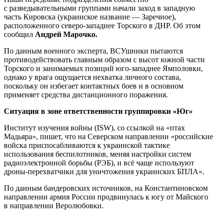
с разведывательными группами начали заход в западную
часть Кировска (украинское название — Заречное),
расположенного северо-западнее Торского в ДНР. Об этом
сообщил
Андрей Марочко.
По данным военного эксперта, ВСУшники пытаются
противодействовать главным образом с высот южной части
Торского и занимаемых позиций юго-западнее Ямполовки,
однако у врага ощущается нехватка личного состава,
поскольку он избегает контактных боев и в основном
применяет средства дистанционного поражения.
Ситуация в зоне ответственности группировки «Юг»
Институт изучения войны (ISW), со ссылкой на «птах
Мадьяра», пишет, что на Северском направлении «российские
войска приспосабливаются к украинской тактике
использования беспилотников, меняя настройки систем
радиоэлектронной борьбы (РЭБ), и всё чаще используют
дроны-перехватчики для уничтожения украинских БПЛА».
По данным бандеровских источников, на Константиновском
направлении армия России продвинулась к югу от Майского
в направлении Веролюбовки.