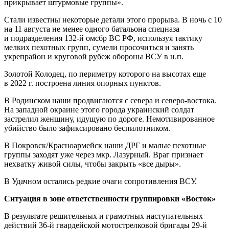
прикрывает штурмовые группы».
Стали известны некоторые детали этого прорыва. В ночь с 10
на 11 августа не менее одного батальона спецназа
и подразделения 132-й омсбр ВС РФ, используя тактику
мелких пехотных групп, сумели просочиться и занять
укрепрайон и круговой рубеж обороны ВСУ в н.п.
Золотой Колодец, по периметру которого на высотах еще
в 2022 г. построена линия опорных пунктов.
В Родинском наши продвигаются с севера и северо-востока.
На западной окраине этого города украинский солдат
застрелил женщину, идущую по дороге. Немотивированное
убийство было зафиксировано беспилотником.
В Покровск/Красноармейск наши ДРГ и малые пехотные
группы заходят уже через мкр. Лазурный. Враг признает
нехватку живой силы, чтобы закрыть «все дыры».
В Удачном остались редкие очаги сопротивления ВСУ.
Ситуация в зоне ответственности группировки «Восток»
В результате решительных и грамотных наступательных
действий 36-й гвардейской мотострелковой бригады 29-й