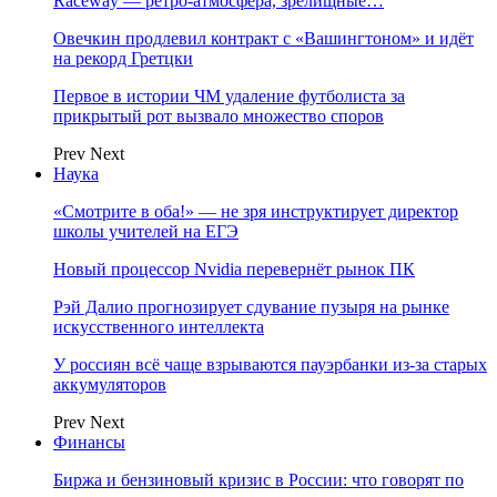
Raceway — ретро‑атмосфера, зрелищные…
Овечкин продлевил контракт с «Вашингтоном» и идёт
на рекорд Гретцки
Первое в истории ЧМ удаление футболиста за
прикрытый рот вызвало множество споров
Prev
Next
Наука
«Смотрите в оба!» — не зря инструктирует директор
школы учителей на ЕГЭ
Новый процессор Nvidia перевернёт рынок ПК
Рэй Далио прогнозирует сдувание пузыря на рынке
искусственного интеллекта
У россиян всё чаще взрываются пауэрбанки из-за старых
аккумуляторов
Prev
Next
Финансы
Биржа и бензиновый кризис в России: что говорят по