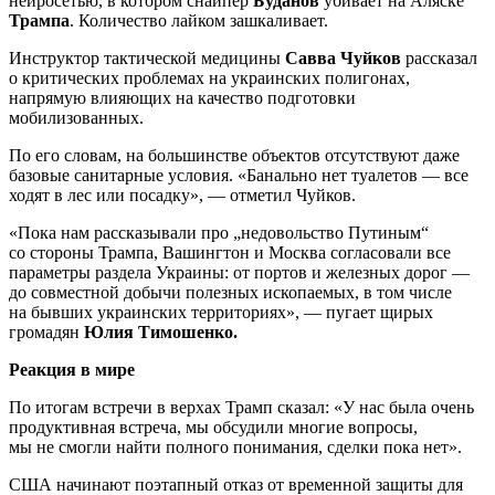
нейросетью, в котором снайпер
Буданов
убивает на Аляске
Трампа
. Количество лайком зашкаливает.
Инструктор тактической медицины
Савва Чуйков
рассказал
о критических проблемах на украинских полигонах,
напрямую влияющих на качество подготовки
мобилизованных.
По его словам, на большинстве объектов отсутствуют даже
базовые санитарные условия. «Банально нет туалетов — все
ходят в лес или посадку», — отметил Чуйков.
«Пока нам рассказывали про „недовольство Путиным“
со стороны Трампа, Вашингтон и Москва согласовали все
параметры раздела Украины: от портов и железных дорог —
до совместной добычи полезных ископаемых, в том числе
на бывших украинских территориях», — пугает щирых
громадян
Юлия Тимошенко.
Реакция в мире
По итогам встречи в верхах Трамп сказал: «У нас была очень
продуктивная встреча, мы обсудили многие вопросы,
мы не смогли найти полного понимания, сделки пока нет».
США начинают поэтапный отказ от временной защиты для