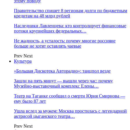
этому поводу
Правительство спишет 8 регионам долги по бюджетным
кредитам на 48 млрд рублей
Наследники Лавленцева: кто контролирует финансовые
потоки крупнейших федеральных…
Не жадность, а усталость: почему многие россияне
больше не хотят оставлять чаевые
Prev
Next
Культура
«Большая Дискотека Авторадио»: танцпол везде
Зашли на пять минут — вышли через час: почему
Музейно-выставочный комплекс Елены…
Театр на Таганке сообщил о смерти Юрия Смирнова —
ему было 87 лет
Ушла вслед за мужем: Москва простилась с легендарной
актрисой цыганского театра…
Prev
Next