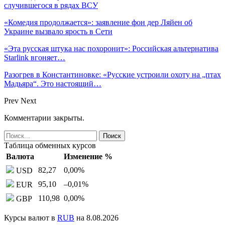
случившегося в рядах ВСУ
«Комедия продолжается»: заявление фон дер Ляйен об
Украине вызвало ярость в Сети
«Эта русская штука нас похоронит»: Российская альтернатива
Starlink вгоняет…
Разогрев в Константиновке: «Русские устроили охоту на „птах
Мадьяра“. Это настоящий…
Prev
Next
Комментарии закрыты.
Таблица обменных курсов
Валюта
Изменение %
82,27
0,00
%
USD
95,10
–0,01
%
EUR
110,98
0,00
%
GBP
Курсы валют в
RUB
на 8.08.2026