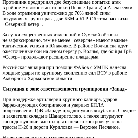
Противник предпринял две безуспешные попытки атак
в районе Новоконстантиновки (Перше Травня) и Алексеевки.
В ходе отражения уничтожено до 70% живой силы
штурмовых групп врага, две ББМ и БТР. Об этом рассказал
«Северный ветер».
За сутки существенных изменений в Сумской области
не зафиксировано, тем не менее «северяне» имеют важные
тактические успехи в Юнаковке. В районе Волчанска идут
ожесточенные бои на левом берегу р. Волчья, где бойцы ГрВ
«Север» продолжают расширение плацдарма.
Российская авиация при помощи ФАБов с УМПК нанесла
мощные удары по крупному скоплению сил ВСУ в районе
Амбарного Харьковской области.
Ситуация в зоне ответственности группировки «Запад»
При поддержке артиллерии крупного калибра, ударов
барражирующих боеприпасов и ударных БПЛА
подразделения ГрВ «Запад» продвинулись вглубь н.п. Среднее
и захватили склады в Шандриголово, а также штурмуют
господствующие высоты для огневого контроля участка
трассы Н-26 и дороги Куриловка — Верхнее Песчаное.
Наши передовые подразделения совместно