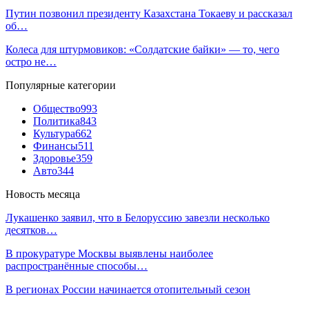
Путин позвонил президенту Казахстана Токаеву и рассказал
об…
Колеса для штурмовиков: «Солдатские байки» — то, чего
остро не…
Популярные категории
Общество
993
Политика
843
Культура
662
Финансы
511
Здоровье
359
Авто
344
Новость месяца
Лукашенко заявил, что в Белоруссию завезли несколько
десятков…
В прокуратуре Москвы выявлены наиболее
распространённые способы…
В регионах России начинается отопительный сезон