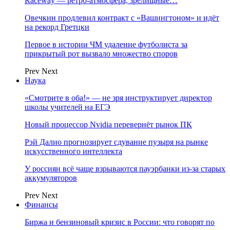
Raceway — ретро‑атмосфера, зрелищные…
Овечкин продлевил контракт с «Вашингтоном» и идёт
на рекорд Гретцки
Первое в истории ЧМ удаление футболиста за
прикрытый рот вызвало множество споров
Prev
Next
Наука
«Смотрите в оба!» — не зря инструктирует директор
школы учителей на ЕГЭ
Новый процессор Nvidia перевернёт рынок ПК
Рэй Далио прогнозирует сдувание пузыря на рынке
искусственного интеллекта
У россиян всё чаще взрываются пауэрбанки из-за старых
аккумуляторов
Prev
Next
Финансы
Биржа и бензиновый кризис в России: что говорят по