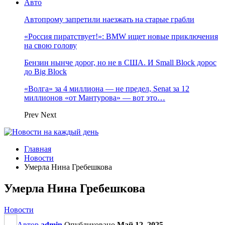
Авто
Автопрому запретили наезжать на старые грабли
«Россия пиратствует!»: BMW ищет новые приключения
на свою голову
Бензин нынче дорог, но не в США. И Small Block дорос
до Big Block
«Волга» за 4 миллиона — не предел, Senat за 12
миллионов «от Мантурова» — вот это…
Prev
Next
Главная
Новости
Умерла Нина Гребешкова
Умерла Нина Гребешкова
Новости
Автор
admin
Опубликовано
Май 12, 2025