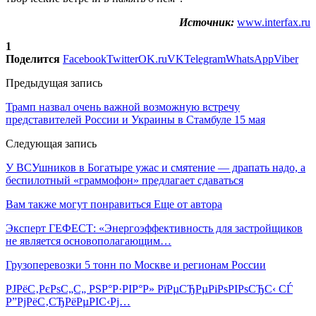
Источник:
www.interfax.ru
1
Поделится
Facebook
Twitter
OK.ru
VK
Telegram
WhatsApp
Viber
Предыдущая запись
Трамп назвал очень важной возможную встречу
представителей России и Украины в Стамбуле 15 мая
Следующая запись
У ВСУшников в Богатыре ужас и смятение — драпать надо, а
беспилотный «граммофон» предлагает сдаваться
Вам также могут понравиться
Еще от автора
Эксперт ГЕФЕСТ: «Энергоэффективность для застройщиков
не является основополагающим…
Грузоперевозки 5 тонн по Москве и регионам России
РЈРёС‚РєРѕС„С„ РЅР°Р·РІР°Р» РїРµСЂРµРіРѕРІРѕСЂС‹ СЃ
Р”РјРёС‚СЂРёРµРІС‹Рј…