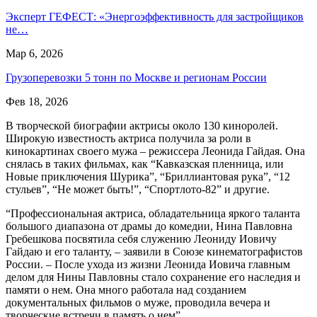
Эксперт ГЕФЕСТ: «Энергоэффективность для застройщиков
не…
Мар 6, 2026
Грузоперевозки 5 тонн по Москве и регионам России
Фев 18, 2026
В творческой биографии актрисы около 130 киноролей.
Широкую известность актриса получила за роли в
кинокартинах своего мужа – режиссера Леонида Гайдая. Она
снялась в таких фильмах, как “Кавказская пленница, или
Новые приключения Шурика”, “Бриллиантовая рука”, “12
стульев”, “Не может быть!”, “Спортлото-82” и другие.
“Профессиональная актриса, обладательница яркого таланта
большого диапазона от драмы до комедии, Нина Павловна
Гребешкова посвятила себя служению Леониду Иовичу
Гайдаю и его таланту, – заявили в Союзе кинематографистов
России. – После ухода из жизни Леонида Иовича главным
делом для Нины Павловны стало сохранение его наследия и
памяти о нем. Она много работала над созданием
документальных фильмов о муже, проводила вечера и
творческие встречи в память о нем”.