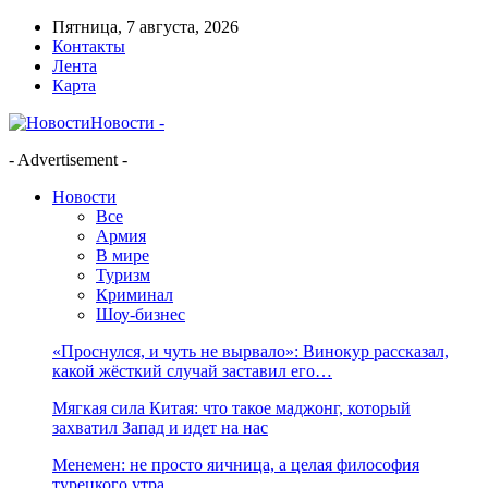
Пятница, 7 августа, 2026
Контакты
Лента
Карта
Новости -
- Advertisement -
Новости
Все
Армия
В мире
Туризм
Криминал
Шоу-бизнес
«Проснулся, и чуть не вырвало»: Винокур рассказал,
какой жёсткий случай заставил его…
Мягкая сила Китая: что такое маджонг, который
захватил Запад и идет на нас
Менемен: не просто яичница, а целая философия
турецкого утра