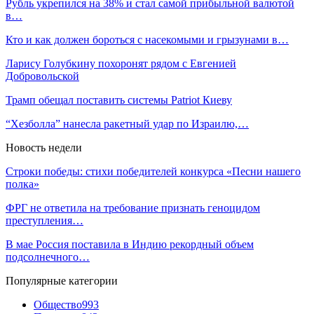
Рубль укрепился на 38% и стал самой прибыльной валютой
в…
Кто и как должен бороться с насекомыми и грызунами в…
Ларису Голубкину похоронят рядом с Евгенией
Добровольской
Трамп обещал поставить системы Patriot Киеву
“Хезболла” нанесла ракетный удар по Израилю,…
Новость недели
Строки победы: стихи победителей конкурса «Песни нашего
полка»
ФРГ не ответила на требование признать геноцидом
преступления…
В мае Россия поставила в Индию рекордный объем
подсолнечного…
Популярные категории
Общество
993