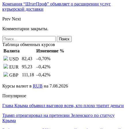
Компания “ШтатПроф” объявляет о расширении услуг
курьерской доставки
Prev
Next
Комментарии закрыты.
Таблица обменных курсов
Валюта
Изменение %
82,43
–0,70
%
USD
95,23
–0,42
%
EUR
111,18
–0,42
%
GBP
Курсы валют в
RUB
на 7.08.2026
Популярное
Глава Крыма объявил выговор всем, кто плохо тратит деньги
Трамп отреагировал на претензии Зеленского по статусу
Крыма