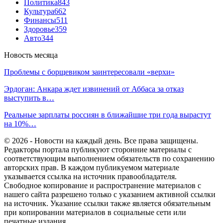
Политика
843
Культура
662
Финансы
511
Здоровье
359
Авто
344
Новость месяца
Проблемы с борщевиком заинтересовали «верхи»
Эрдоган: Анкара ждет извинений от Аббаса за отказ
выступить в…
Реальные зарплаты россиян в ближайшие три года вырастут
на 10%…
© 2026 - Новости на каждый день. Все права защищены.
Редакторы портала публикуют сторонние материалы с
соответствующим выполнением обязательств по сохранению
авторских прав. В каждом публикуемом материале
указывается ссылка на источник правообладателя.
Свободное копирование и распространение материалов с
нашего сайта разрешено только с указанием активной ссылки
на источник. Указание ссылки также является обязательным
при копировании материалов в социальные сети или
печатные издания.