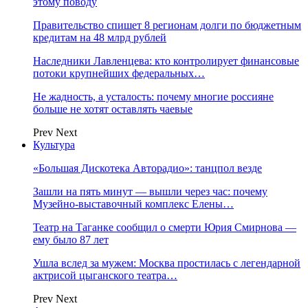
этому поводу
Правительство спишет 8 регионам долги по бюджетным
кредитам на 48 млрд рублей
Наследники Лавленцева: кто контролирует финансовые
потоки крупнейших федеральных…
Не жадность, а усталость: почему многие россияне
больше не хотят оставлять чаевые
Prev
Next
Культура
«Большая Дискотека Авторадио»: танцпол везде
Зашли на пять минут — вышли через час: почему
Музейно-выставочный комплекс Елены…
Театр на Таганке сообщил о смерти Юрия Смирнова —
ему было 87 лет
Ушла вслед за мужем: Москва простилась с легендарной
актрисой цыганского театра…
Prev
Next