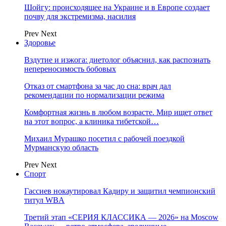
Шойгу: происходящее на Украине и в Европе создает
почву для экстремизма, насилия
Prev
Next
Здоровье
Вздутие и изжога: диетолог объяснил, как распознать
непереносимость бобовых
Отказ от смартфона за час до сна: врач дал
рекомендации по нормализации режима
Комфортная жизнь в любом возрасте. Мир ищет ответ
на этот вопрос, а клиника тибетской…
Михаил Мурашко посетил с рабочей поездкой
Мурманскую область
Prev
Next
Спорт
Гассиев нокаутировал Кадиру и защитил чемпионский
титул WBA
Третий этап «СЕРИЯ КЛАССИКА — 2026» на Moscow