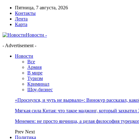
Пятница, 7 августа, 2026
Контакты
Лента
Карта
Новости -
- Advertisement -
Новости
Все
Армия
В мире
Туризм
Криминал
Шоу-бизнес
«Проснулся, и чуть не вырвало»: Винокур рассказал, как
Мягкая сила Китая: что такое маджонг, который захватил 
Менемен: не просто яичница, а целая философия турецког
Prev
Next
Политика