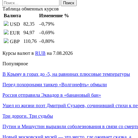
Таблица обменных курсов
Валюта
Изменение %
82,35
–0,79
%
USD
94,97
–0,69
%
EUR
110,76
–0,80
%
GBP
Курсы валют в
RUB
на 7.08.2026
Популярное
В Крыму в горах до -5, на равнинах плюсовые температуры
Перед похоронами танкер «Волгонефть» обмыли
Россия отправила Эквадор в «банановый бан»
Ушел из жизни поэт Дмитрий Сухарев, сочинивший стихи к п
Три дороги. Три судьбы
Путин и Мишустин выразили соболезнования в связи со смер
Новый московский музей — это место, где оживает сказка, а…