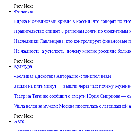
Prev
Next
Финансы
Биржа и бензиновый кризис в России: что говорят по эт
Правительство спишет 8 регионам долги по бюджетным к
Наследники Лавленцева: кто контролирует финансовые
Не жадность, а усталость: почему многие россияне больше
Prev
Next
Культура
«Большая Дискотека Авторадио»: танцпол везде
Зашли на пять минут — вышли через час: почему Музе
Театр на Таганке сообщил о смерти Юрия Смирнова — ем
Ушла вслед за мужем: Москва простилась с легендарной 
Prev
Next
Авто