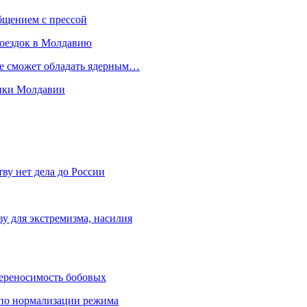
бщением с прессой
поездок в Молдавию
не сможет обладать ядерным…
мики Молдавии
ву нет дела до России
ву для экстремизма, насилия
переносимость бобовых
и по нормализации режима