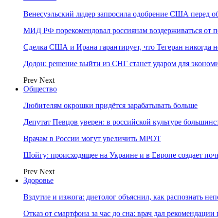
Венесуэльский лидер запросила одобрение США перед о
МИД РФ порекомендовал россиянам воздерживаться от 
Сделка США и Ирана гарантирует, что Тегеран никогда 
Додон: решение выйти из СНГ станет ударом для эконо
Prev
Next
Общество
Любителям окрошки придётся зарабатывать больше
Депутат Певцов уверен: в российской культуре большинст
Врачам в России могут увеличить МРОТ
Шойгу: происходящее на Украине и в Европе создает поч
Prev
Next
Здоровье
Вздутие и изжога: диетолог объяснил, как распознать не
Отказ от смартфона за час до сна: врач дал рекомендаци