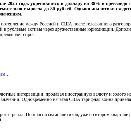
ле 2025 года, укрепившись к доллару на 38% и превзойдя 
емительно выросла до 80 рублей. Однако аналитики сходятс
значениям.
 потепление между Россией и США после телефонного разговора
й в рублёвые активы через дружественные юрисдикции. Дополн
 превышает спрос.
итам…
алютные интервенции, продавая иностранную валюту и золото из
т значений. Одновременно начатая США тарифная война привел
та тренда. По прогнозам аналитиков, уже во втором квартале ру
й.