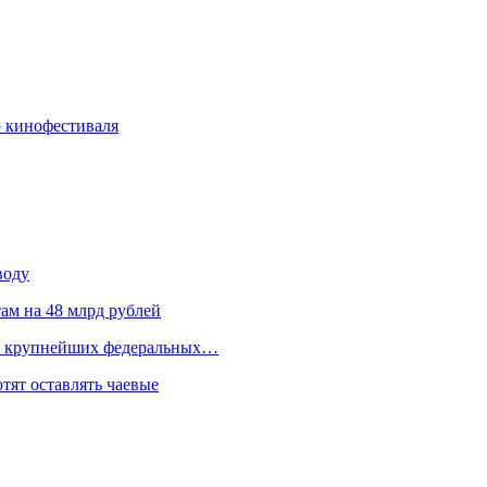
о кинофестиваля
воду
ам на 48 млрд рублей
ки крупнейших федеральных…
отят оставлять чаевые