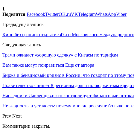
1
Поделится
Facebook
Twitter
OK.ru
VK
Telegram
WhatsApp
Viber
Предыдущая запись
Кино без границ: открытие 47-го Московского международног
Следующая запись
Трамп ожидает «хорошую сделку» с Китаем по тарифам
Вам также могут понравиться
Еще от автора
Биржа и бензиновый кризис в России: что говорят по этому по
Правительство спишет 8 регионам долги по бюджетным кредит
Наследники Лавленцева: кто контролирует финансовые пото
Не жадность, а усталость: почему многие россияне больше не х
Prev
Next
Комментарии закрыты.