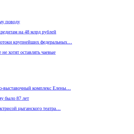
ому поводу
редитам на 48 млрд рублей
 потоки крупнейших федеральных…
 не хотят оставлять чаевые
йно-выставочный комплекс Елены…
у было 87 лет
актрисой цыганского театра…