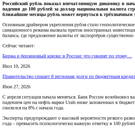
Российский рубль показал впечатляющую динамику в нача
падения до 100 рублей за доллар национальная валюта стр
ближайшие месяцы рубль может вернуться к трёхзначным 
Основным драйвером укрепления рубля стало геополитическое
санкционного режима вызвала приток иностранных инвестици
баланса, где предложение валюты от экспортёров существенно
Сейчас читают:
Биржа и бензиновый кризис в России: что говорят по этому…
Июл 10, 2026
Правительство спишет 8 регионам долги по бюджетным кред
Июн 27, 2026
С апреля ситуация начала меняться. Банк России возобновил в
падением цен на нефть марки Urals ниже заложенных в бюдже
снизился на 8% с начала года.
Эксперты предупреждают о высокой вероятности резкого разворо
года – превысить психологически важную отметку в 100 рубле