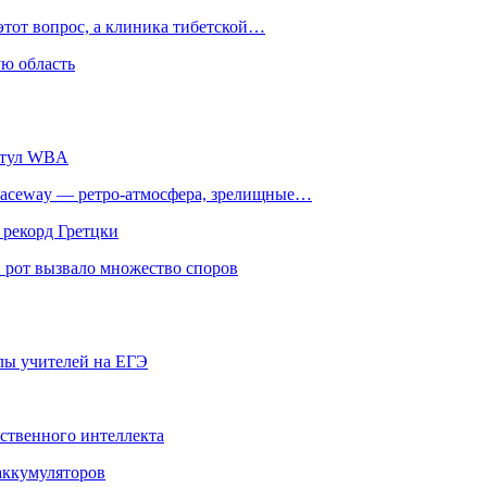
этот вопрос, а клиника тибетской…
ю область
титул WBA
ceway — ретро‑атмосфера, зрелищные…
 рекорд Гретцки
 рот вызвало множество споров
олы учителей на ЕГЭ
сственного интеллекта
 аккумуляторов