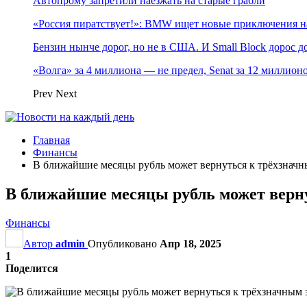
Автопрому запретили наезжать на старые грабли
«Россия пиратствует!»: BMW ищет новые приключения н
Бензин нынче дорог, но не в США. И Small Block дорос до
«Волга» за 4 миллиона — не предел, Senat за 12 миллио
Prev
Next
Главная
Финансы
В ближайшие месяцы рубль может вернуться к трёхзначн
В ближайшие месяцы рубль может верн
Финансы
Автор
admin
Опубликовано
Апр 18, 2025
1
Поделится