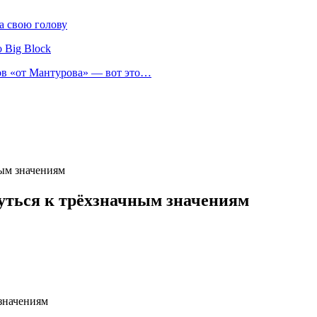
а свою голову
 Big Block
нов «от Мантурова» — вот это…
ым значениям
уться к трёхзначным значениям