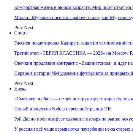
Комфортная жизнь в любом возрасте. Мир ищет ответ на 
Михаил Мурашко посетил с рабочей поездкой Мурманску
Prev
Next
Спорт
Гассиев нокаутировал Кадиру и защитил чемпионский 
Третий этап «СЕРИЯ КЛАССИКА — 2026» на Moscow Ra
Овечкин продлевил контракт с «Вашингтоном» и идёт на
Первое в истории ЧМ удаление футболиста за прикрытый
Prev
Next
Наука
«Смотрите в оба!» — не зря инструктирует директор шк
Новый процессор Nvidia перевернёт рынок ПК
Рэй Далио прогнозирует сдувание пузыря на рынке иску
У россиян всё чаще взрываются пауэрбанки из-за старых