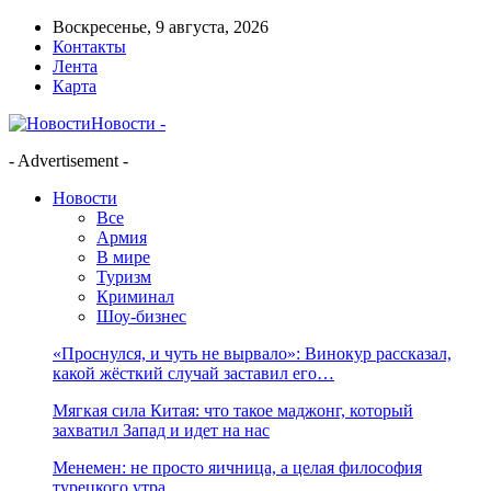
Воскресенье, 9 августа, 2026
Контакты
Лента
Карта
Новости -
- Advertisement -
Новости
Все
Армия
В мире
Туризм
Криминал
Шоу-бизнес
«Проснулся, и чуть не вырвало»: Винокур рассказал,
какой жёсткий случай заставил его…
Мягкая сила Китая: что такое маджонг, который
захватил Запад и идет на нас
Менемен: не просто яичница, а целая философия
турецкого утра