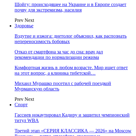
Шойгу: происходящее на Украине и в Европе создает
почву для экстремизма, насилия
Prev
Next
Здоровье
Вздутие и изжога: диетолог объяснил, как распознать
непереносимость бобовых
Отказ от смартфона за час до сна: врач дал
рекомендации по нормализации режима
Комфортная жизнь в любом возрасте. Мир ищет ответ
на этот вопрос, а клиника тибетской…
Михаил Мурашко посетил с рабочей поездкой
Мурманскую область
Prev
Next
Спорт
Гассиев нокаутировал Кадиру и защитил чемпионский
титул WBA
Третий этап «СЕРИЯ КЛАССИКА — 2026» на Moscow