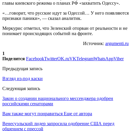
главы киевского режима о планах РФ «захватить Одессу».
«…говорит, что русские идут за Одессой… У него появляются
признаки паники», — сказал аналитик.
Меркурис отметил, что Зеленский оторван от реальности и не
понимает происходящих событий на фронте.
Источник:
argumenti.ru
1
Поделится
Facebook
Twitter
OK.ru
VK
Telegram
WhatsApp
Viber
Предыдущая запись
Взгляд из-под каски
Следующая запись
Закон о создании национального мессенджера одобрен
российскими сенаторами
Вам также могут понравиться
Еще от автора
Венесуэльский лидер запросила одобрение США перед
общением с прессой