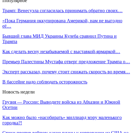
Популярное
Трамп: Венесуэла согласилась принимать обратно своих…
«Пока Германия оккупирована Америкой, нам не выгодно
её…
Бывший глава МИД Украины Кулеба сравнил Путина и
Трампа
Как сделать весну незабываемой с выставкой-ярмаркой…
Премьер Палестины Мустафа отверг предложение Трампа о…
Эксперт рассказал, почему стоит снижать скорость во время…
В бассейне надо соблюдать осторожность
Новость недели
Грузия — России: Выводите войска из Абхазии и Южной
Осетии
Как можно было «насобирать» миллиард мэру маленького
городка?!
Стики против вейпов: какие планы у корпорации из США на