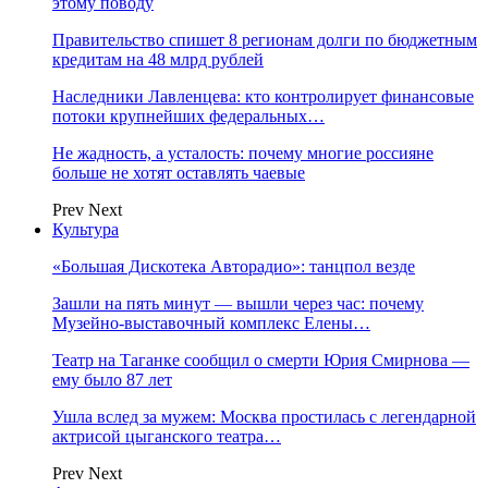
этому поводу
Правительство спишет 8 регионам долги по бюджетным
кредитам на 48 млрд рублей
Наследники Лавленцева: кто контролирует финансовые
потоки крупнейших федеральных…
Не жадность, а усталость: почему многие россияне
больше не хотят оставлять чаевые
Prev
Next
Культура
«Большая Дискотека Авторадио»: танцпол везде
Зашли на пять минут — вышли через час: почему
Музейно-выставочный комплекс Елены…
Театр на Таганке сообщил о смерти Юрия Смирнова —
ему было 87 лет
Ушла вслед за мужем: Москва простилась с легендарной
актрисой цыганского театра…
Prev
Next