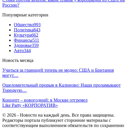
Россию?
Популярные категории
Общество
993
Политика
843
Культура
662
Финансы
511
Здоровье
359
Авто
344
Новость месяца
Учиться за границей теперь не модно: США и Британия
могут…
Ошеломительный прорыв в Калиново: Наши проламывают
Торецкую…
Концепт – новогодний: в Москве отгремел
Like Party «КОРПОРАТИВ»
© 2026 - Новости на каждый день. Все права защищены.
Редакторы портала публикуют сторонние материалы с
соответствующим выполнением обязательств по сохранению