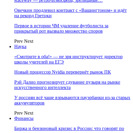
Raceway — ретро‑атмосфера, зрелищные…
Овечкин продлевил контракт с «Вашингтоном» и идёт
на рекорд Гретцки
Первое в истории ЧМ удаление футболиста за
прикрытый рот вызвало множество споров
Prev
Next
Наука
«Смотрите в оба!» — не зря инструктирует директор
школы учителей на ЕГЭ
Новый процессор Nvidia перевернёт рынок ПК
Рэй Далио прогнозирует сдувание пузыря на рынке
искусственного интеллекта
У россиян всё чаще взрываются пауэрбанки из-за старых
аккумуляторов
Prev
Next
Финансы
Биржа и бензиновый кризис в России: что говорят по