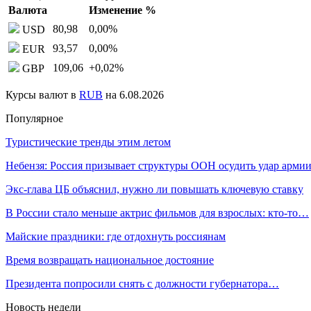
Валюта
Изменение %
80,98
0,00
%
USD
93,57
0,00
%
EUR
109,06
+0,02
%
GBP
Курсы валют в
RUB
на 6.08.2026
Популярное
Туристические тренды этим летом
Небензя: Россия призывает структуры ООН осудить удар арм
Экс-глава ЦБ объяснил, нужно ли повышать ключевую ставку
В России стало меньше актрис фильмов для взрослых: кто-то…
Майские праздники: где отдохнуть россиянам
Время возвращать национальное достояние
Президента попросили снять с должности губернатора…
Новость недели