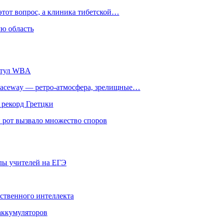
этот вопрос, а клиника тибетской…
ю область
титул WBA
ceway — ретро‑атмосфера, зрелищные…
 рекорд Гретцки
 рот вызвало множество споров
олы учителей на ЕГЭ
сственного интеллекта
 аккумуляторов