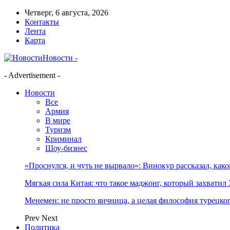
Четверг, 6 августа, 2026
Контакты
Лента
Карта
Новости -
- Advertisement -
Новости
Все
Армия
В мире
Туризм
Криминал
Шоу-бизнес
«Проснулся, и чуть не вырвало»: Винокур рассказал, как
Мягкая сила Китая: что такое маджонг, который захватил 
Менемен: не просто яичница, а целая философия турецког
Prev
Next
Политика