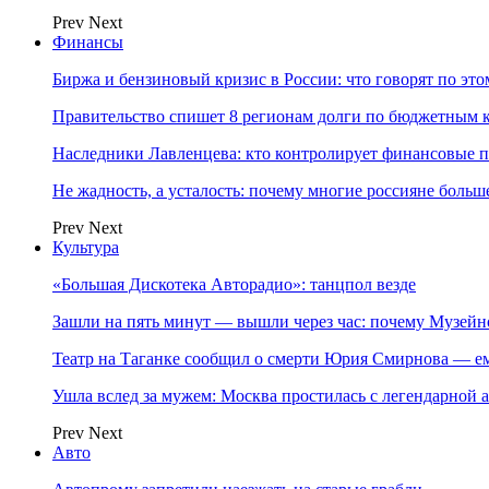
Prev
Next
Финансы
Биржа и бензиновый кризис в России: что говорят по эт
Правительство спишет 8 регионам долги по бюджетным к
Наследники Лавленцева: кто контролирует финансовые
Не жадность, а усталость: почему многие россияне больше
Prev
Next
Культура
«Большая Дискотека Авторадио»: танцпол везде
Зашли на пять минут — вышли через час: почему Музе
Театр на Таганке сообщил о смерти Юрия Смирнова — ем
Ушла вслед за мужем: Москва простилась с легендарной 
Prev
Next
Авто