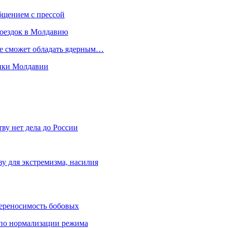
бщением с прессой
поездок в Молдавию
не сможет обладать ядерным…
мики Молдавии
ву нет дела до России
ву для экстремизма, насилия
переносимость бобовых
и по нормализации режима