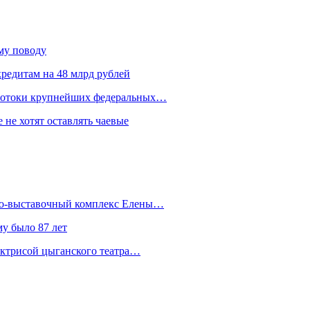
ому поводу
редитам на 48 млрд рублей
 потоки крупнейших федеральных…
 не хотят оставлять чаевые
йно-выставочный комплекс Елены…
у было 87 лет
актрисой цыганского театра…