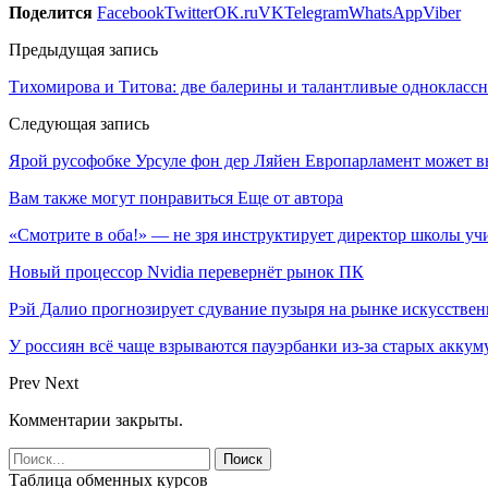
Поделится
Facebook
Twitter
OK.ru
VK
Telegram
WhatsApp
Viber
Предыдущая запись
Тихомирова и Титова: две балерины и талантливые однокласс
Следующая запись
Ярой русофобке Урсуле фон дер Ляйен Европарламент может в
Вам также могут понравиться
Еще от автора
«Смотрите в оба!» — не зря инструктирует директор школы уч
Новый процессор Nvidia перевернёт рынок ПК
Рэй Далио прогнозирует сдувание пузыря на рынке искусствен
У россиян всё чаще взрываются пауэрбанки из-за старых аккум
Prev
Next
Комментарии закрыты.
Таблица обменных курсов