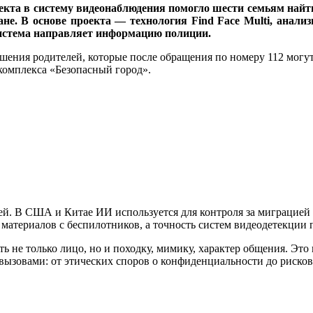
лекта в систему видеонаблюдения помогло шести семьям най
е. В основе проекта — технология Find Face Multi, анали
система направляет информацию полиции.
шения родителей, которые после обращения по номеру 112 могу
комплекса «Безопасный город».
ей. В США и Китае ИИ используется для контроля за миграцией
материалов с беспилотников, а точность систем видеодетекции 
 не только лицо, но и походку, мимику, характер общения. Это 
вызовами: от этических споров о конфиденциальности до рисков