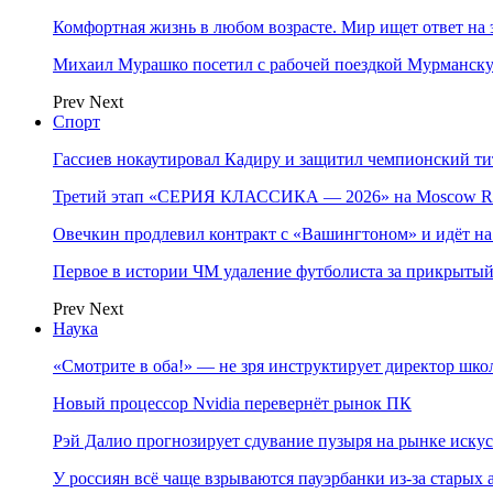
Комфортная жизнь в любом возрасте. Мир ищет ответ на 
Михаил Мурашко посетил с рабочей поездкой Мурманску
Prev
Next
Спорт
Гассиев нокаутировал Кадиру и защитил чемпионский 
Третий этап «СЕРИЯ КЛАССИКА — 2026» на Moscow Ra
Овечкин продлевил контракт с «Вашингтоном» и идёт на
Первое в истории ЧМ удаление футболиста за прикрытый
Prev
Next
Наука
«Смотрите в оба!» — не зря инструктирует директор шк
Новый процессор Nvidia перевернёт рынок ПК
Рэй Далио прогнозирует сдувание пузыря на рынке иску
У россиян всё чаще взрываются пауэрбанки из-за старых