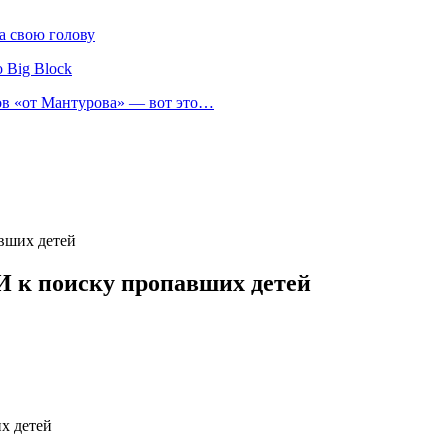
а свою голову
 Big Block
нов «от Мантурова» — вот это…
вших детей
И к поиску пропавших детей