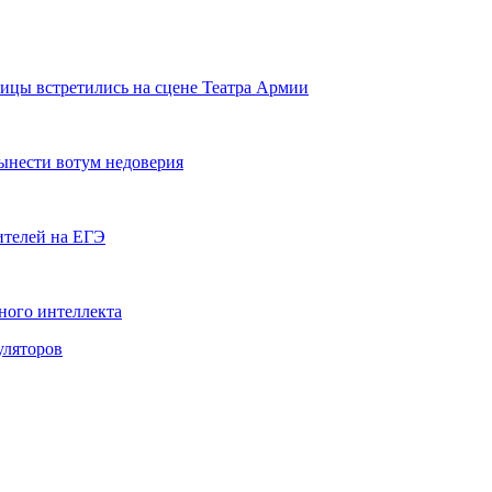
ницы встретились на сцене Театра Армии
ынести вотум недоверия
ителей на ЕГЭ
ного интеллекта
уляторов