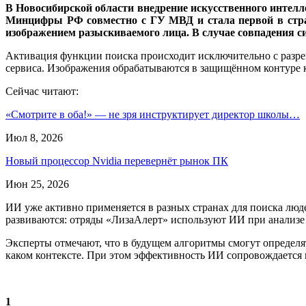
В Новосибирской области внедрение искусственного интел
Минцифры РФ совместно с ГУ МВД и стала первой в стран
изображением разыскиваемого лица. В случае совпадения 
Активация функции поиска происходит исключительно с разре
сервиса. Изображения обрабатываются в защищённом контуре 
Сейчас читают:
«Смотрите в оба!» — не зря инструктирует директор школы…
Июл 8, 2026
Новый процессор Nvidia перевернёт рынок ПК
Июн 25, 2026
ИИ уже активно применяется в разных странах для поиска люд
развиваются: отряды «ЛизаАлерт» используют ИИ при анализе 
Эксперты отмечают, что в будущем алгоритмы смогут определять
каком контексте. При этом эффективность ИИ сопровождается 
1