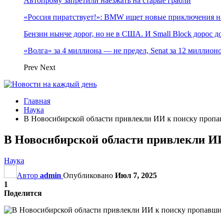
Автопрому запретили наезжать на старые грабли
«Россия пиратствует!»: BMW ищет новые приключения н
Бензин нынче дорог, но не в США. И Small Block дорос до
«Волга» за 4 миллиона — не предел, Senat за 12 миллио
Prev
Next
Главная
Наука
В Новосибирской области привлекли ИИ к поиску пропа
В Новосибирской области привлекли И
Наука
Автор
admin
Опубликовано
Июл 7, 2025
1
Поделится