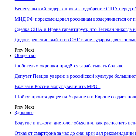
Венесуэльский лидер запросила одобрение США перед о
МИД РФ порекомендовал россиянам воздерживаться от 
Сделка США и Ирана гарантирует, что Тегеран никогда 
Додон: решение выйти из СНГ станет ударом для эконо
Prev
Next
Общество
Любителям окрошки придётся зарабатывать больше
Депутат Певцов уверен: в российской культуре большинст
Врачам в России могут увеличить МРОТ
Шойгу: происходящее на Украине и в Европе создает поч
Prev
Next
Здоровье
Вздутие и изжога: диетолог объяснил, как распознать не
Отказ от смартфона за час до сна: врач дал рекомендаци