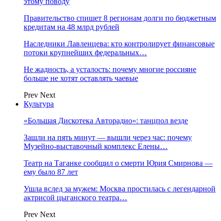
этому поводу
Правительство спишет 8 регионам долги по бюджетным
кредитам на 48 млрд рублей
Наследники Лавленцева: кто контролирует финансовые
потоки крупнейших федеральных…
Не жадность, а усталость: почему многие россияне
больше не хотят оставлять чаевые
Prev
Next
Культура
«Большая Дискотека Авторадио»: танцпол везде
Зашли на пять минут — вышли через час: почему
Музейно-выставочный комплекс Елены…
Театр на Таганке сообщил о смерти Юрия Смирнова —
ему было 87 лет
Ушла вслед за мужем: Москва простилась с легендарной
актрисой цыганского театра…
Prev
Next