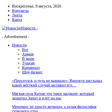
Воскресенье, 9 августа, 2026
Контакты
Лента
Карта
Новости -
- Advertisement -
Новости
Все
Армия
В мире
Туризм
Криминал
Шоу-бизнес
«Проснулся, и чуть не вырвало»: Винокур рассказал,
какой жёсткий случай заставил его…
Мягкая сила Китая: что такое маджонг, который
захватил Запад и идет на нас
Менемен: не просто яичница, а целая философия
турецкого утра