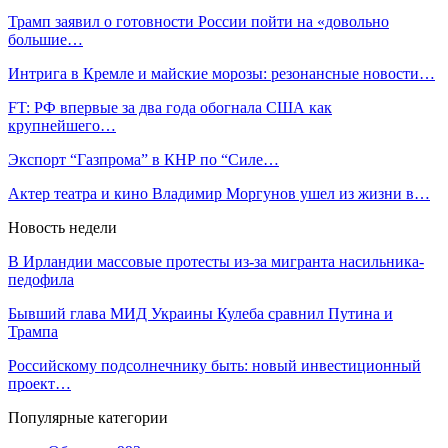
Трамп заявил о готовности России пойти на «довольно
большие…
Интрига в Кремле и майские морозы: резонансные новости…
FT: РФ впервые за два года обогнала США как
крупнейшего…
Экспорт “Газпрома” в КНР по “Силе…
Актер театра и кино Владимир Моргунов ушел из жизни в…
Новость недели
В Ирландии массовые протесты из-за мигранта насильника-
педофила
Бывший глава МИД Украины Кулеба сравнил Путина и
Трампа
Российскому подсолнечнику быть: новый инвестиционный
проект…
Популярные категории