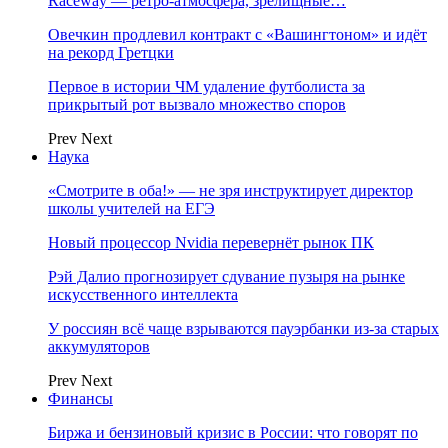
Raceway — ретро‑атмосфера, зрелищные…
Овечкин продлевил контракт с «Вашингтоном» и идёт
на рекорд Гретцки
Первое в истории ЧМ удаление футболиста за
прикрытый рот вызвало множество споров
Prev
Next
Наука
«Смотрите в оба!» — не зря инструктирует директор
школы учителей на ЕГЭ
Новый процессор Nvidia перевернёт рынок ПК
Рэй Далио прогнозирует сдувание пузыря на рынке
искусственного интеллекта
У россиян всё чаще взрываются пауэрбанки из-за старых
аккумуляторов
Prev
Next
Финансы
Биржа и бензиновый кризис в России: что говорят по