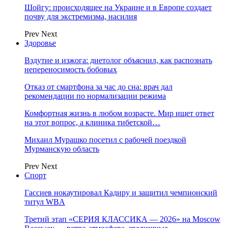
Шойгу: происходящее на Украине и в Европе создает
почву для экстремизма, насилия
Prev
Next
Здоровье
Вздутие и изжога: диетолог объяснил, как распознать
непереносимость бобовых
Отказ от смартфона за час до сна: врач дал
рекомендации по нормализации режима
Комфортная жизнь в любом возрасте. Мир ищет ответ
на этот вопрос, а клиника тибетской…
Михаил Мурашко посетил с рабочей поездкой
Мурманскую область
Prev
Next
Спорт
Гассиев нокаутировал Кадиру и защитил чемпионский
титул WBA
Третий этап «СЕРИЯ КЛАССИКА — 2026» на Moscow