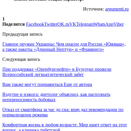
Источник:
argumenti.ru
1
Поделится
Facebook
Twitter
OK.ru
VK
Telegram
WhatsApp
Viber
Предыдущая запись
Главное оружие Украины: Чем опасен для России «Южмаш»,
а также ракеты «Длинный Нептун» и «Фламинго»
Следующая запись
При поддержке «Оренбургнефти» в Бузулуке провели
Всероссийский легкоатлетический забег
Вам также могут понравиться
Еще от автора
Вздутие и изжога: диетолог объяснил, как распознать
непереносимость бобовых
Отказ от смартфона за час до сна: врач дал рекомендации по
нормализации режима
Комфортная жизнь в любом возрасте. Мир ищет ответ на этот
вопрос, а клиника тибетской…