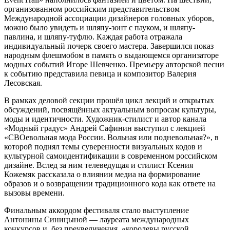
организованном российским представительством
Международной ассоциации дизайнеров головных уборов,
можно было увидеть и шляпу-зонт с пауком, и шляпу-
павлина, и шляпу-туфлю. Каждая работа отражала
индивидуальный почерк своего мастера. Завершился показ
народным флешмобом в память о выдающемся организаторе
модных событий Игоре Шевченко. Премьеру авторской песни
к событию представила певица и композитор Валерия
Лесовская.
В рамках деловой секции прошёл цикл лекций и открытых
обсуждений, посвящённых актуальным вопросам культуры,
моды и идентичности. Художник-стилист и автор канала
«Модный градус» Андрей Сафинин выступил с лекцией
«СВОевольная мода России. Вольная или подневольная?», в
которой поднял темы суверенности визуальных кодов и
культурной самоидентификации в современном российском
дизайне. Вслед за ним телеведущая и стилист Ксения
Кожемяк рассказала о влиянии медиа на формирование
образов и о возвращении традиционного кода как ответе на
вызовы времени.
Финальным аккордом фестиваля стало выступление
Антонины Синицыной — лауреата международных
конкурсов и, без преувеличения, «королевы русской