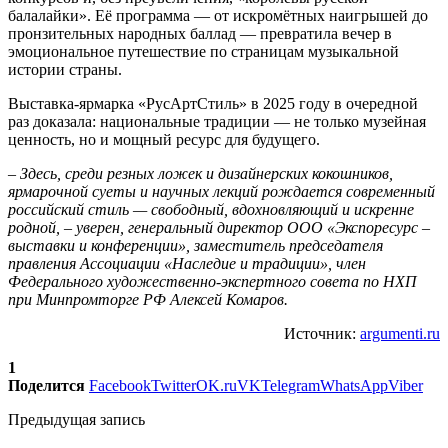
балалайки». Её программа — от искромётных наигрышей до
пронзительных народных баллад — превратила вечер в
эмоциональное путешествие по страницам музыкальной
истории страны.
Выставка-ярмарка «РусАртСтиль» в 2025 году в очередной
раз доказала: национальные традиции — не только музейная
ценность, но и мощный ресурс для будущего.
– Здесь, среди резных ложек и дизайнерских кокошников,
ярмарочной суеты и научных лекций рождается современный
российский стиль — свободный, вдохновляющий и искренне
родной, – уверен,
генеральный директор ООО «Экспоресурс –
выставки и конференции», заместитель председателя
правления Ассоциации «Наследие и традиции», член
Федерального художественно-экспертного совета по НХП
при Минпромторге РФ Алексей Комаров.
Источник:
argumenti.ru
1
Поделится
Facebook
Twitter
OK.ru
VK
Telegram
WhatsApp
Viber
Предыдущая запись