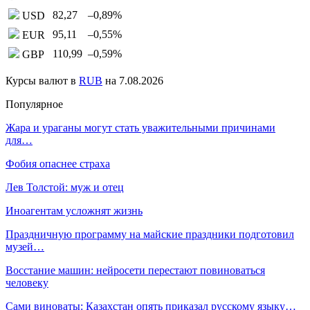
82,27
–0,89
%
USD
95,11
–0,55
%
EUR
110,99
–0,59
%
GBP
Курсы валют в
RUB
на 7.08.2026
Популярное
Жара и ураганы могут стать уважительными причинами
для…
Фобия опаснее страха
Лев Толстой: муж и отец
Иноагентам усложнят жизнь
Праздничную программу на майские праздники подготовил
музей…
Восстание машин: нейросети перестают повиноваться
человеку
Сами виноваты: Казахстан опять приказал русскому языку…