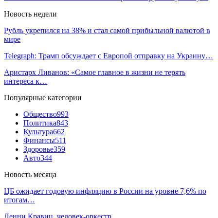
Новость недели
Рубль укрепился на 38% и стал самой прибыльной валютой в
мире
Telegraph: Трамп обсуждает с Европой отправку на Украину…
Аристарх Ливанов: «Самое главное в жизни не терять
интереса к…
Популярные категории
Общество
993
Политика
843
Культура
662
Финансы
511
Здоровье
359
Авто
344
Новость месяца
ЦБ ожидает годовую инфляцию в России на уровне 7,6% по
итогам…
Ленни Кравиц, человек-оркестр