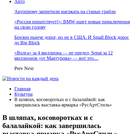
Авто
Автопрому запретили наезжать на старые грабли
«Россия пиратствует!»: BMW ищет новые приключения
на свою голову
Бензин нынче дорог, но не в США. И Small Block дорос
до Big Block
«Волга» за 4 миллиона — не предел, Senat за 12
миллионов «от Мантурова» — вот это…
Prev
Next
Главная
Культура
В шляпах, косоворотках и с балалайкой: как
завершилась выставка-ярмарка «РусАртСтиль»
В шляпах, косоворотках и с
балалайкой: как завершилась
выставка-ярмарка «РусАртСтиль»