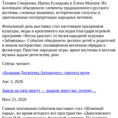
Татьяна Смирнова, Ирина Егазарова и Елена Махиня. Их
коллекции объединили элементы традиционного русского
костюма, сложные вышивки, исторические силуэты и
оригинальные интерпретации народных мотивов.
Финальный день выставки стал настоящим праздником
культуры, моды и креативного наследия благодаря игровой
программе «Весна красна!» от музея народной игрушки
«Забавушка». Событие обьединило десятки детей и родителей
в живом интерактиве, посвящённом весенним обрядам и
фольклору. Простые народные игры, яркие костюмы и веселая
музыка задали ритм всему дню.
Сейчас читают:
«Большая Дискотека Авторадио»: танцпол везде
Авг 3, 2026
Зашли на пять минут — вышли через час: почему…
Июл 25, 2026
Самым эпатажным событием выставки стал «Шляпный
парад», во время которого все пространство «Даниловского
Event Hall» наполнилось фантазией и цветом. На шествии,