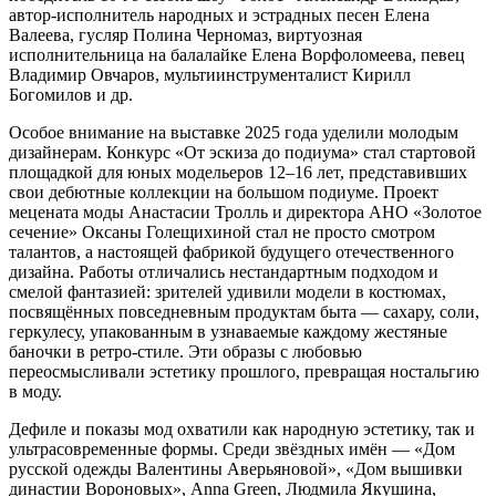
автор-исполнитель народных и эстрадных песен Елена
Валеева, гусляр Полина Черномаз, виртуозная
исполнительница на балалайке Елена Ворфоломеева, певец
Владимир Овчаров, мультиинструменталист Кирилл
Богомилов и др.
Особое внимание на выставке 2025 года уделили молодым
дизайнерам. Конкурс «От эскиза до подиума» стал стартовой
площадкой для юных модельеров 12–16 лет, представивших
свои дебютные коллекции на большом подиуме. Проект
мецената моды Анастасии Тролль и директора АНО «Золотое
сечение» Оксаны Голещихиной стал не просто смотром
талантов, а настоящей фабрикой будущего отечественного
дизайна. Работы отличались нестандартным подходом и
смелой фантазией: зрителей удивили модели в костюмах,
посвящённых повседневным продуктам быта — сахару, соли,
геркулесу, упакованным в узнаваемые каждому жестяные
баночки в ретро-стиле. Эти образы с любовью
переосмысливали эстетику прошлого, превращая ностальгию
в моду.
Дефиле и показы мод охватили как народную эстетику, так и
ультрасовременные формы. Среди звёздных имён — «Дом
русской одежды Валентины Аверьяновой», «Дом вышивки
династии Вороновых», Anna Green, Людмила Якушина,