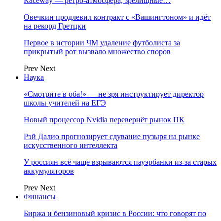
Raceway — ретро‑атмосфера, зрелищные…
Овечкин продлевил контракт с «Вашингтоном» и идёт
на рекорд Гретцки
Первое в истории ЧМ удаление футболиста за
прикрытый рот вызвало множество споров
Prev
Next
Наука
«Смотрите в оба!» — не зря инструктирует директор
школы учителей на ЕГЭ
Новый процессор Nvidia перевернёт рынок ПК
Рэй Далио прогнозирует сдувание пузыря на рынке
искусственного интеллекта
У россиян всё чаще взрываются пауэрбанки из-за старых
аккумуляторов
Prev
Next
Финансы
Биржа и бензиновый кризис в России: что говорят по