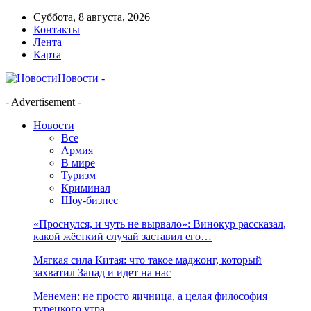
Суббота, 8 августа, 2026
Контакты
Лента
Карта
Новости -
- Advertisement -
Новости
Все
Армия
В мире
Туризм
Криминал
Шоу-бизнес
«Проснулся, и чуть не вырвало»: Винокур рассказал,
какой жёсткий случай заставил его…
Мягкая сила Китая: что такое маджонг, который
захватил Запад и идет на нас
Менемен: не просто яичница, а целая философия
турецкого утра