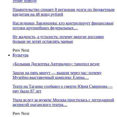
этому поводу
Правительство спишет 8 регионам долги по бюджетным
кредитам на 48 млрд рублей
Наследники Лавленцева: кто контролирует финансовые
потоки крупнейших федеральных…
Не жадность, а усталость: почему многие россияне
больше не хотят оставлять чаевые
Prev
Next
Культура
«Большая Дискотека Авторадио»: танцпол везде
Зашли на пять минут — вышли через час: почему
Музейно-выставочный комплекс Елены…
Театр на Таганке сообщил о смерти Юрия Смирнова —
ему было 87 лет
Ушла вслед за мужем: Москва простилась с легендарной
актрисой цыганского театра…
Prev
Next