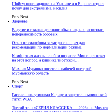
Шойгу: происходящее на Украине и в Европе создает
почву для экстремизма, насилия
Prev
Next
Здоровье
Вздутие и изжога: диетолог объяснил, как распознать
непереносимость бобовых
Отказ от смартфона за час до сна: врач дал
рекомендации по нормализации режима
Комфортная жизнь в любом возрасте. Мир ищет ответ
на этот вопрос, а клиника тибетской…
Михаил Мурашко посетил с рабочей поездкой
Мурманскую область
Prev
Next
Спорт
Гассиев нокаутировал Кадиру и защитил чемпионский
титул WBA
Третий этап «СЕРИЯ КЛАССИКА — 2026» на Moscow