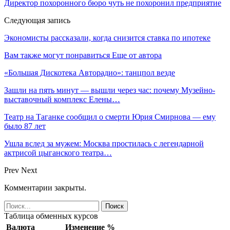
Директор похоронного бюро чуть не похоронил предприятие
Следующая запись
Экономисты рассказали, когда снизится ставка по ипотеке
Вам также могут понравиться
Еще от автора
«Большая Дискотека Авторадио»: танцпол везде
Зашли на пять минут — вышли через час: почему Музейно-
выставочный комплекс Елены…
Театр на Таганке сообщил о смерти Юрия Смирнова — ему
было 87 лет
Ушла вслед за мужем: Москва простилась с легендарной
актрисой цыганского театра…
Prev
Next
Комментарии закрыты.
Таблица обменных курсов
Валюта
Изменение %