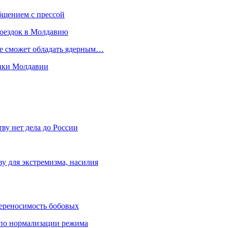
бщением с прессой
поездок в Молдавию
не сможет обладать ядерным…
мики Молдавии
ву нет дела до России
ву для экстремизма, насилия
переносимость бобовых
и по нормализации режима