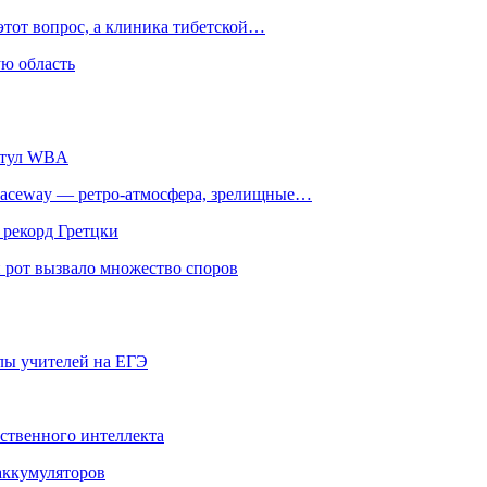
этот вопрос, а клиника тибетской…
ю область
титул WBA
ceway — ретро‑атмосфера, зрелищные…
 рекорд Гретцки
 рот вызвало множество споров
олы учителей на ЕГЭ
сственного интеллекта
 аккумуляторов