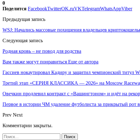
0
Поделится
Facebook
Twitter
OK.ru
VK
Telegram
WhatsApp
Viber
Предыдущая запись
WSJ: Начались массовые похищения владельцев криптокошель
Следующая запись
Родная кровь – не повод для родства
Вам также могут понравиться
Еще от автора
Гассиев нокаутировал Кадиру и защитил чемпионский титул 
Третий этап «СЕРИЯ КЛАССИКА — 2026» на Moscow Raceway
Овечкин продлевил контракт с «Вашингтоном» и идёт на реко
Первое в истории ЧМ удаление футболиста за прикрытый рот 
Prev
Next
Комментарии закрыты.