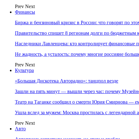
Prev
Next
Финансы
Биржа и бензиновый кризис в России: что говорят по эт
Правительство спишет 8 регионам долги по бюджетным к
Наследники Лавленцева: кто контролирует финансовые
Не жадность, а усталость: почему многие россияне больше
Prev
Next
Культура
«Большая Дискотека Авторадио»: танцпол везде
Зашли на пять минут — вышли через час: почему Музе
Театр на Таганке сообщил о смерти Юрия Смирнова — ем
Ушла вслед за мужем: Москва простилась с легендарной 
Prev
Next
Авто