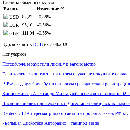
Таблица обменных курсов
Валюта
Изменение %
82,27
–0,88
%
USD
95,10
–0,56
%
EUR
111,04
–0,55
%
GBP
Курсы валют в
RUB
на 7.08.2026
Популярное
Петербуржцы заметили лисицу в вагоне метро
Если хотите сэкономить, ни в коем случае не покупайте сейча
В РФ создадут Службу по вопросам гражданства и регистрац
Кинорежиссер Александр Митта ушёл из жизни в возрасте 92 л
Число погибших при терактах в Дагестане полицейских выро
Reuters: США пересматривают санкции против алмазов РФ в…
«Большая Дискотека Авторадио»: танцпол везде