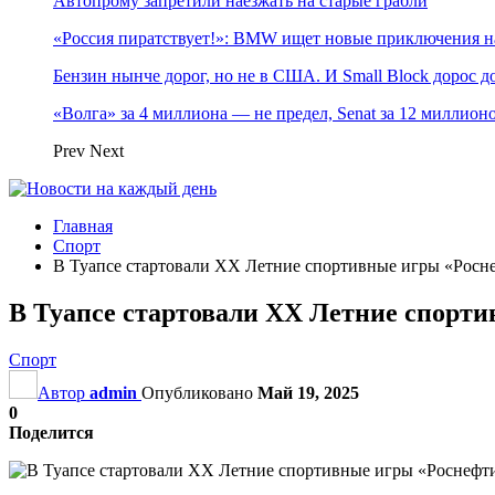
Автопрому запретили наезжать на старые грабли
«Россия пиратствует!»: BMW ищет новые приключения н
Бензин нынче дорог, но не в США. И Small Block дорос до
«Волга» за 4 миллиона — не предел, Senat за 12 миллио
Prev
Next
Главная
Спорт
В Туапсе стартовали ХX Летние спортивные игры «Росн
В Туапсе стартовали ХX Летние спорт
Спорт
Автор
admin
Опубликовано
Май 19, 2025
0
Поделится