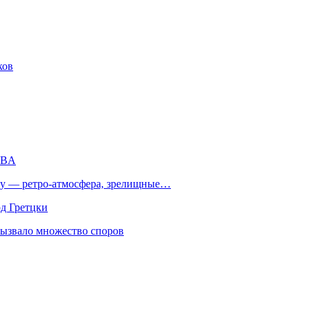
ков
WBA
 — ретро‑атмосфера, зрелищные…
рд Гретцки
вызвало множество споров