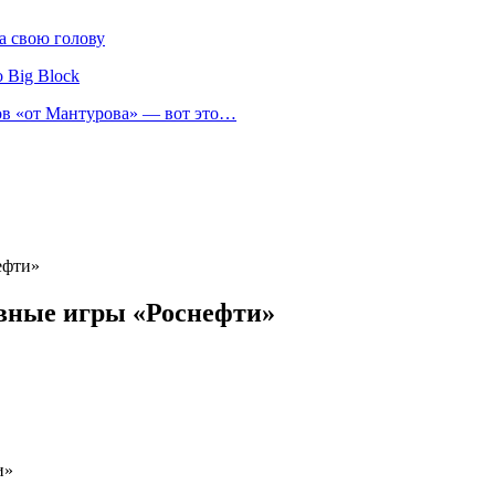
а свою голову
 Big Block
нов «от Мантурова» — вот это…
ефти»
ивные игры «Роснефти»