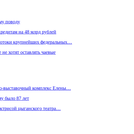
ому поводу
редитам на 48 млрд рублей
 потоки крупнейших федеральных…
 не хотят оставлять чаевые
йно-выставочный комплекс Елены…
у было 87 лет
актрисой цыганского театра…