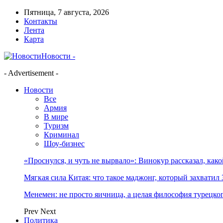
Пятница, 7 августа, 2026
Контакты
Лента
Карта
Новости -
- Advertisement -
Новости
Все
Армия
В мире
Туризм
Криминал
Шоу-бизнес
«Проснулся, и чуть не вырвало»: Винокур рассказал, как
Мягкая сила Китая: что такое маджонг, который захватил 
Менемен: не просто яичница, а целая философия турецког
Prev
Next
Политика