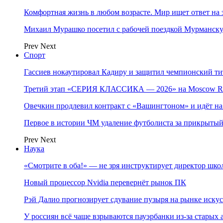
Комфортная жизнь в любом возрасте. Мир ищет ответ на 
Михаил Мурашко посетил с рабочей поездкой Мурманску
Prev
Next
Спорт
Гассиев нокаутировал Кадиру и защитил чемпионский 
Третий этап «СЕРИЯ КЛАССИКА — 2026» на Moscow Ra
Овечкин продлевил контракт с «Вашингтоном» и идёт на
Первое в истории ЧМ удаление футболиста за прикрытый
Prev
Next
Наука
«Смотрите в оба!» — не зря инструктирует директор шк
Новый процессор Nvidia перевернёт рынок ПК
Рэй Далио прогнозирует сдувание пузыря на рынке иску
У россиян всё чаще взрываются пауэрбанки из-за старых