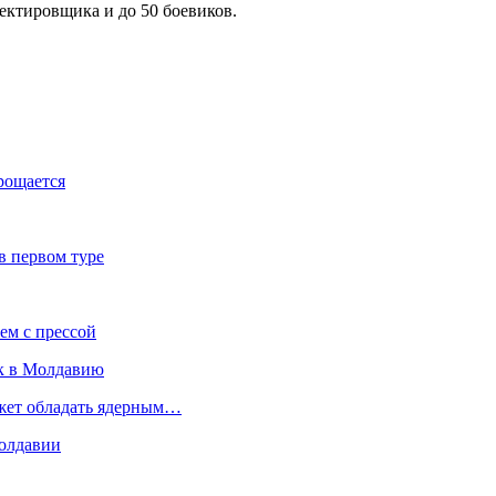
ектировщика и до 50 боевиков.
рощается
в первом туре
ем с прессой
к в Молдавию
ожет обладать ядерным…
Молдавии