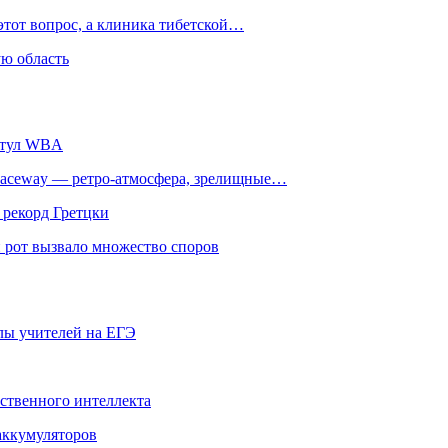
этот вопрос, а клиника тибетской…
ю область
титул WBA
ceway — ретро‑атмосфера, зрелищные…
 рекорд Гретцки
 рот вызвало множество споров
олы учителей на ЕГЭ
сственного интеллекта
 аккумуляторов