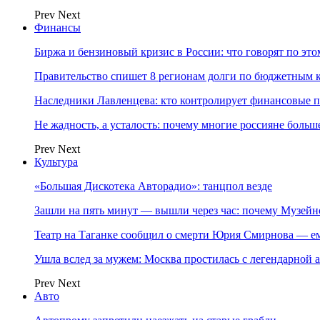
Prev
Next
Финансы
Биржа и бензиновый кризис в России: что говорят по эт
Правительство спишет 8 регионам долги по бюджетным к
Наследники Лавленцева: кто контролирует финансовые
Не жадность, а усталость: почему многие россияне больше
Prev
Next
Культура
«Большая Дискотека Авторадио»: танцпол везде
Зашли на пять минут — вышли через час: почему Музе
Театр на Таганке сообщил о смерти Юрия Смирнова — ем
Ушла вслед за мужем: Москва простилась с легендарной 
Prev
Next
Авто