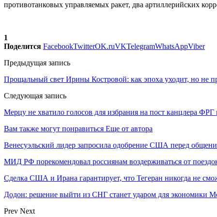
противотанковых управляемых ракет, два артиллерийских корр
1
Поделится
Facebook
Twitter
OK.ru
VK
Telegram
WhatsApp
Viber
Предыдущая запись
Прощальный свет Ирины Костровой: как эпоха уходит, но не п
Следующая запись
Мерцу не хватило голосов для избрания на пост канцлера ФРГ 
Вам также могут понравиться
Еще от автора
Венесуэльский лидер запросила одобрение США перед общени
МИД РФ порекомендовал россиянам воздерживаться от поездо
Сделка США и Ирана гарантирует, что Тегеран никогда не см
Додон: решение выйти из СНГ станет ударом для экономики 
Prev
Next