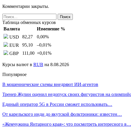
Комментарии закрыты.
Таблица обменных курсов
Валюта
Изменение %
82,27
0,00
%
USD
95,10
–0,01
%
EUR
111,00
+0,01
%
GBP
Курсы валют в
RUB
на 8.08.2026
Популярное
В мошеннические схемы внедряют ИИ-агентов
Тренер Жулин оценил недопуск своих фигуристов на олимпи
Единый оператор 5G в России сможет использовать…
От карельского инди до якутской фолктроники: известен…
«Жемчужина Янтарного края»: что посмотреть интересного в