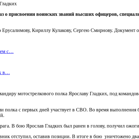
каз о присвоении воинских званий высших офицеров, специа
ю Ерусалимову, Кириллу Кулакову, Сергею Смирнову. Документ
ием с…
ок в…
омандиру мотострелкового полка Ярославу Гладких, под командо
и полка с первых дней участвует в СВО. Во время выполнения 
й.
рага. В бою Ярослав Гладких был ранен в голову, получил ожог
ник отступил, оставив позиции. В итоге в бою уничтожено два 