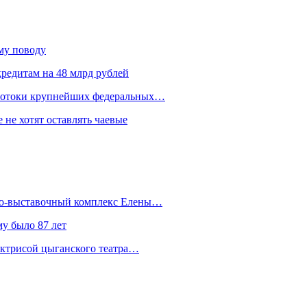
ому поводу
редитам на 48 млрд рублей
 потоки крупнейших федеральных…
 не хотят оставлять чаевые
йно-выставочный комплекс Елены…
у было 87 лет
актрисой цыганского театра…