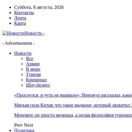
Суббота, 8 августа, 2026
Контакты
Лента
Карта
Новости -
- Advertisement -
Новости
Все
Армия
В мире
Туризм
Криминал
Шоу-бизнес
«Проснулся, и чуть не вырвало»: Винокур рассказал, как
Мягкая сила Китая: что такое маджонг, который захватил 
Менемен: не просто яичница, а целая философия турецког
Prev
Next
Политика