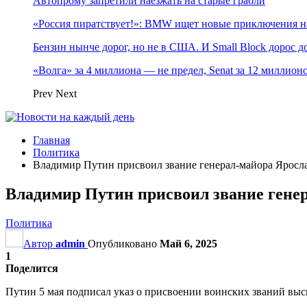
Автопрому запретили наезжать на старые грабли
«Россия пиратствует!»: BMW ищет новые приключения н
Бензин нынче дорог, но не в США. И Small Block дорос до
«Волга» за 4 миллиона — не предел, Senat за 12 миллио
Prev
Next
Главная
Политика
Владимир Путин присвоил звание генерал-майора Яросл
Владимир Путин присвоил звание гене
Политика
Автор
admin
Опубликовано
Май 6, 2025
1
Поделится
Путин 5 мая подписал указ о присвоении воинских званий вы