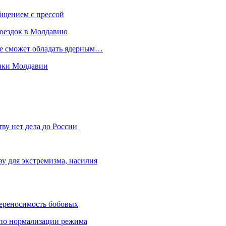
бщением с прессой
поездок в Молдавию
не сможет обладать ядерным…
мики Молдавии
ву нет дела до России
ву для экстремизма, насилия
переносимость бобовых
и по нормализации режима