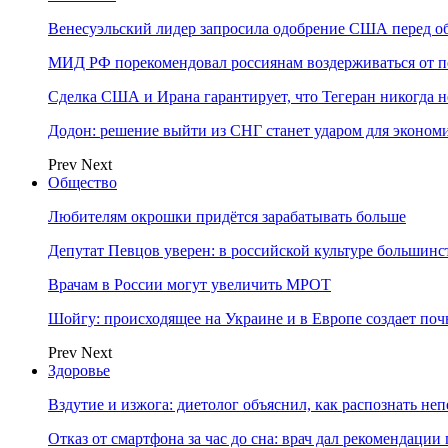
Венесуэльский лидер запросила одобрение США перед о
МИД РФ порекомендовал россиянам воздерживаться от 
Сделка США и Ирана гарантирует, что Тегеран никогда 
Додон: решение выйти из СНГ станет ударом для эконо
Prev
Next
Общество
Любителям окрошки придётся зарабатывать больше
Депутат Певцов уверен: в российской культуре большинст
Врачам в России могут увеличить МРОТ
Шойгу: происходящее на Украине и в Европе создает поч
Prev
Next
Здоровье
Вздутие и изжога: диетолог объяснил, как распознать не
Отказ от смартфона за час до сна: врач дал рекомендаци