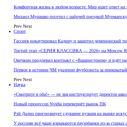
Комфортная жизнь в любом возрасте. Мир ищет ответ на 
Михаил Мурашко посетил с рабочей поездкой Мурманску
Prev
Next
Спорт
Гассиев нокаутировал Кадиру и защитил чемпионский 
Третий этап «СЕРИЯ КЛАССИКА — 2026» на Moscow Ra
Овечкин продлевил контракт с «Вашингтоном» и идёт на
Первое в истории ЧМ удаление футболиста за прикрытый
Prev
Next
Наука
«Смотрите в оба!» — не зря инструктирует директор шк
Новый процессор Nvidia перевернёт рынок ПК
Рэй Далио прогнозирует сдувание пузыря на рынке иску
У россиян всё чаще взрываются пауэрбанки из-за старых