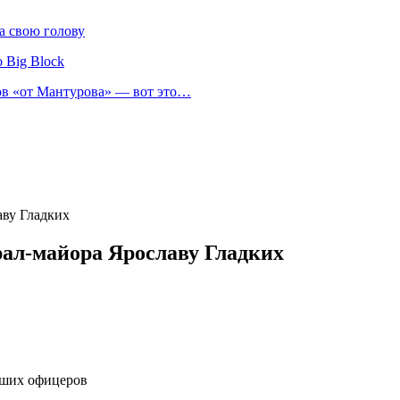
а свою голову
 Big Block
нов «от Мантурова» — вот это…
аву Гладких
рал-майора Ярославу Гладких
сших офицеров