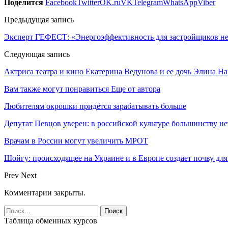
Поделится
Facebook
Twitter
OK.ru
VK
Telegram
WhatsApp
Viber
Предыдущая запись
Эксперт ГЕФЕСТ: «Энергоэффективность для застройщиков не
Следующая запись
Актриса театра и кино Екатерина Ведунова и ее дочь Элина 
Вам также могут понравиться
Еще от автора
Любителям окрошки придётся зарабатывать больше
Депутат Певцов уверен: в российской культуре большинству не
Врачам в России могут увеличить МРОТ
Шойгу: происходящее на Украине и в Европе создает почву для
Prev
Next
Комментарии закрыты.
Таблица обменных курсов