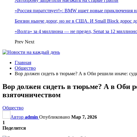
Автопрому запретили наезжать на старые грабли
«Россия пиратствует!»: BMW ищет новые приключения н
Бензин нынче дорог, но не в США. И Small Block дорос до
«Волга» за 4 миллиона — не предел, Senat за 12 миллио
Prev
Next
Главная
Общество
Вор должен сидеть в тюрьме? А в Оби решили иначе: суд
Вор должен сидеть в тюрьме? А в Оби 
взяточничеством
Общество
Автор
admin
Опубликовано
Мар 7, 2026
1
Поделится