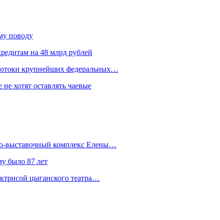
ому поводу
редитам на 48 млрд рублей
 потоки крупнейших федеральных…
 не хотят оставлять чаевые
йно-выставочный комплекс Елены…
у было 87 лет
актрисой цыганского театра…