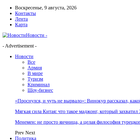
Воскресенье, 9 августа, 2026
Контакты
Лента
Карта
Новости -
- Advertisement -
Новости
Все
Армия
В мире
Туризм
Криминал
Шоу-бизнес
«Проснулся, и чуть не вырвало»: Винокур рассказал, как
Мягкая сила Китая: что такое маджонг, который захватил 
Менемен: не просто яичница, а целая философия турецког
Prev
Next
Политика