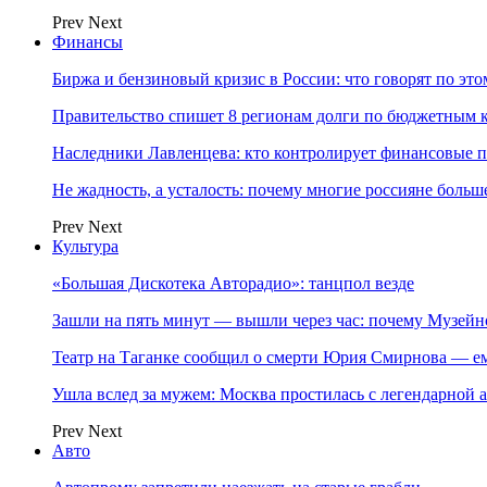
Prev
Next
Финансы
Биржа и бензиновый кризис в России: что говорят по эт
Правительство спишет 8 регионам долги по бюджетным к
Наследники Лавленцева: кто контролирует финансовые
Не жадность, а усталость: почему многие россияне больше
Prev
Next
Культура
«Большая Дискотека Авторадио»: танцпол везде
Зашли на пять минут — вышли через час: почему Музе
Театр на Таганке сообщил о смерти Юрия Смирнова — ем
Ушла вслед за мужем: Москва простилась с легендарной 
Prev
Next
Авто