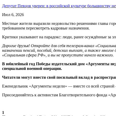
Депутат Певцов уверен: в российской культуре большинству н
Июл 6, 2026
Местные жители выразили недовольство решениями главы горо
требованием пересмотреть кадровые назначения.
Критики указывают на парадокс: люди, ранее осуждённые за зл
Дорогие друзья! Откройте для себя телеграм-канал «Социаль
назначении пенсий, пособий, детских выплат, а также многое 
«Социальная сфера РФ», и вы не пропустите ничего важного.
В юбилейный год Победы издательский дом «Аргументы нед
специальной военной операции.
Читатели могут внести свой посильный вклад в распростран
Еженедельник «Аргументы недели» — вместе со всей страной 
Присоединяйтесь к активистам Благотворительного фонда «Ар
1