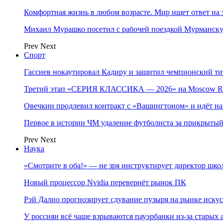
Комфортная жизнь в любом возрасте. Мир ищет ответ на 
Михаил Мурашко посетил с рабочей поездкой Мурманску
Prev
Next
Спорт
Гассиев нокаутировал Кадиру и защитил чемпионский 
Третий этап «СЕРИЯ КЛАССИКА — 2026» на Moscow Ra
Овечкин продлевил контракт с «Вашингтоном» и идёт на
Первое в истории ЧМ удаление футболиста за прикрытый
Prev
Next
Наука
«Смотрите в оба!» — не зря инструктирует директор шк
Новый процессор Nvidia перевернёт рынок ПК
Рэй Далио прогнозирует сдувание пузыря на рынке иску
У россиян всё чаще взрываются пауэрбанки из-за старых