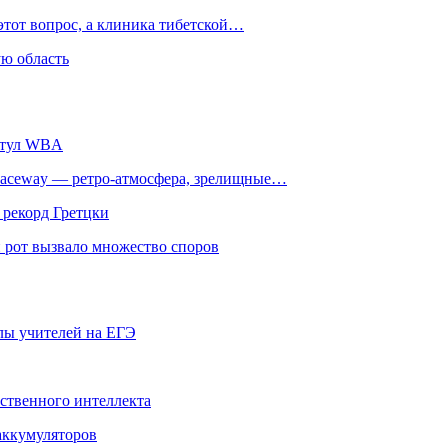
этот вопрос, а клиника тибетской…
ю область
титул WBA
ceway — ретро‑атмосфера, зрелищные…
 рекорд Гретцки
 рот вызвало множество споров
олы учителей на ЕГЭ
сственного интеллекта
 аккумуляторов