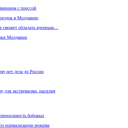
бщением с прессой
поездок в Молдавию
не сможет обладать ядерным…
мики Молдавии
ву нет дела до России
ву для экстремизма, насилия
переносимость бобовых
и по нормализации режима