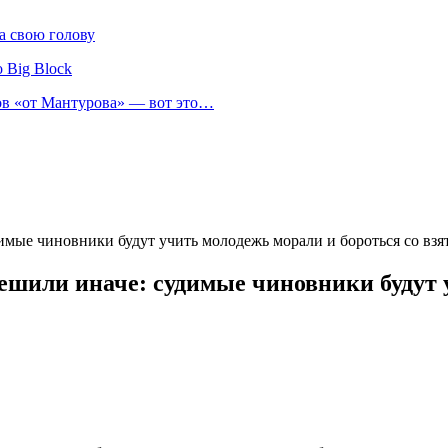
а свою голову
 Big Block
нов «от Мантурова» — вот это…
имые чиновники будут учить молодежь морали и бороться со вз
решили иначе: судимые чиновники будут 