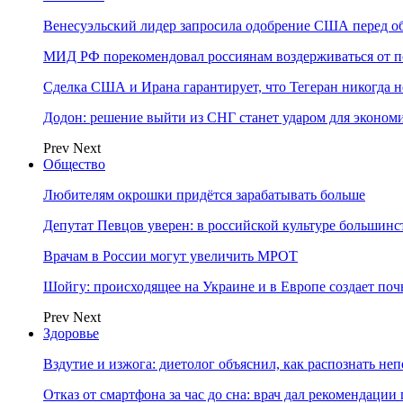
Венесуэльский лидер запросила одобрение США перед о
МИД РФ порекомендовал россиянам воздерживаться от 
Сделка США и Ирана гарантирует, что Тегеран никогда 
Додон: решение выйти из СНГ станет ударом для эконо
Prev
Next
Общество
Любителям окрошки придётся зарабатывать больше
Депутат Певцов уверен: в российской культуре большинст
Врачам в России могут увеличить МРОТ
Шойгу: происходящее на Украине и в Европе создает поч
Prev
Next
Здоровье
Вздутие и изжога: диетолог объяснил, как распознать не
Отказ от смартфона за час до сна: врач дал рекомендаци