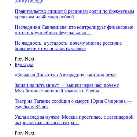
этому поводу
Правительство спишет 8 регионам долги по бюджетным
кредитам на 48 млрд рублей
Наследники Лавленцева: кто контролирует финансовые
потоки крупнейших федеральных…
Не жадность, а усталость: почему многие россияне
больше не хотят оставлять чаевые
Prev
Next
Культура
«Большая Дискотека Авторадио»: танцпол везде
Зашли на пять минут — вышли через час: почему
Музейно-выставочный комплекс Елены…
Театр на Таганке сообщил о смерти Юрия Смирнова —
ему было 87 лет
Ушла вслед за мужем: Москва простилась с легендарной
актрисой цыганского театра…
Prev
Next