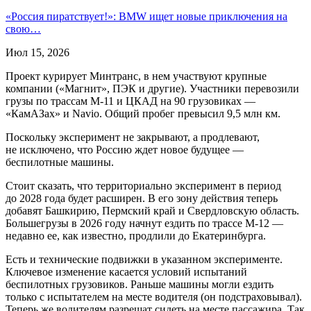
«Россия пиратствует!»: BMW ищет новые приключения на
свою…
Июл 15, 2026
Проект курирует Минтранс, в нем участвуют крупные
компании («Магнит», ПЭК и другие). Участники перевозили
грузы по трассам М-11 и ЦКАД на 90 грузовиках —
«КамАЗах» и Navio. Общий пробег превысил 9,5 млн км.
Поскольку эксперимент не закрывают, а продлевают,
не исключено, что Россию ждет новое будущее —
беспилотные машины.
Стоит сказать, что территориально эксперимент в период
до 2028 года будет расширен. В его зону действия теперь
добавят Башкирию, Пермский край и Свердловскую область.
Большегрузы в 2026 году начнут ездить по трассе М-12 —
недавно ее, как известно, продлили до Екатеринбурга.
Есть и технические подвижки в указанном эксперименте.
Ключевое изменение касается условий испытаний
беспилотных грузовиков. Раньше машины могли ездить
только с испытателем на месте водителя (он подстраховывал).
Теперь же водителям разрешат сидеть на месте пассажира. Так