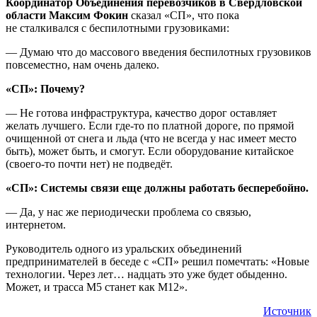
Координатор Объединения перевозчиков в Свердловской
области Максим Фокин
сказал «СП», что пока
не сталкивался с беспилотными грузовиками:
— Думаю что до массового введения беспилотных грузовиков
повсеместно, нам очень далеко.
«СП»: Почему?
— Не готова инфраструктура, качество дорог оставляет
желать лучшего. Если где-то по платной дороге, по прямой
очищенной от снега и льда (что не всегда у нас имеет место
быть), может быть, и смогут. Если оборудование китайское
(своего-то почти нет) не подведёт.
«СП»: Системы связи еще должны работать бесперебойно.
— Да, у нас же периодически проблема со связью,
интернетом.
Руководитель одного из уральских объединений
предпринимателей в беседе с «СП» решил помечтать: «Новые
технологии. Через лет… надцать это уже будет обыденно.
Может, и трасса М5 станет как М12».
Источник