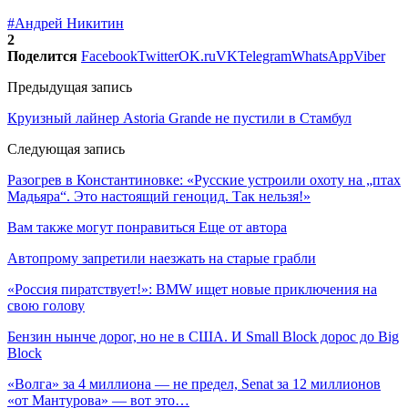
#Андрей Никитин
2
Поделится
Facebook
Twitter
OK.ru
VK
Telegram
WhatsApp
Viber
Предыдущая запись
Круизный лайнер Astoria Grande не пустили в Стамбул
Следующая запись
Разогрев в Константиновке: «Русские устроили охоту на „птах
Мадьяра“. Это настоящий геноцид. Так нельзя!»
Вам также могут понравиться
Еще от автора
Автопрому запретили наезжать на старые грабли
«Россия пиратствует!»: BMW ищет новые приключения на
свою голову
Бензин нынче дорог, но не в США. И Small Block дорос до Big
Block
«Волга» за 4 миллиона — не предел, Senat за 12 миллионов
«от Мантурова» — вот это…