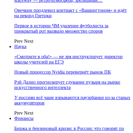
Raceway — ретро‑атмосфера, зрелищные…
Овечкин продлевил контракт с «Вашингтоном» и идёт
на рекорд Гретцки
Первое в истории ЧМ удаление футболиста за
прикрытый рот вызвало множество споров
Prev
Next
Наука
«Смотрите в оба!» — не зря инструктирует директор
школы учителей на ЕГЭ
Новый процессор Nvidia перевернёт рынок ПК
Рэй Далио прогнозирует сдувание пузыря на рынке
искусственного интеллекта
У россиян всё чаще взрываются пауэрбанки из-за старых
аккумуляторов
Prev
Next
Финансы
Биржа и бензиновый кризис в России: что говорят по