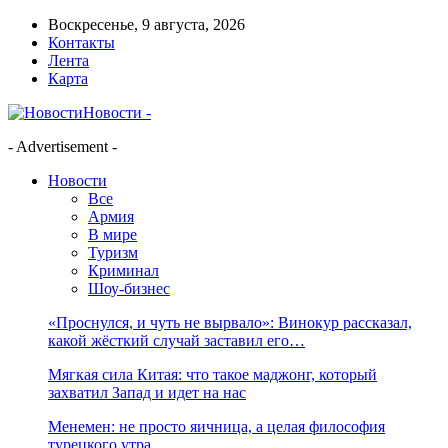
Воскресенье, 9 августа, 2026
Контакты
Лента
Карта
Новости -
- Advertisement -
Новости
Все
Армия
В мире
Туризм
Криминал
Шоу-бизнес
«Проснулся, и чуть не вырвало»: Винокур рассказал,
какой жёсткий случай заставил его…
Мягкая сила Китая: что такое маджонг, который
захватил Запад и идет на нас
Менемен: не просто яичница, а целая философия
турецкого утра