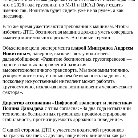
что с 2026 года грузовики по М-11 и ЦКАД будут ездить
именно так. Водитель будет сидеть уже не за рулем, а как
пассажир.
В то же время ужесточаются требования к машинам. Чтобы
избежать ДТП, беспилотная машина должна уметь совершать
«маневр минимального риска». Это новый термин.
Объяснение цели эксперимента
главой Минтранса Андреем
Никитиным
, наверное, вызовет шок у водителей-
дальнобойщиков: «Развитие беспилотных грузоперевозок —
одно из главных направлений развития
высокотехнологичного транспорта. Мы экономим топливо,
ускоряем логистику и повышаем безопасность на дорогах,
поскольку искусственный интеллект может работать
круглосуточно, исключая риск возникновения человеческого
фактора».
Директор ассоциации «Цифровой транспорт и логистика»
Полина Давыдова
с этим согласна: «За два года испытаний
технология беспилотных грузовиков продемонстрировала
стабильность, прогнозируемость дорожного поведения».
С одной стороны, ДТП с участием водителей грузовиков
на трассах хватает. С другой, чаще всего виноваты как раз