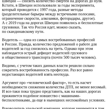
Швеции — снизить количество смертей на дорогах до нуля.
Кстати, в Швеции использовали за годы эксперимента,
который проводится с 1997 года, разные методы
(разделительные барьеры между встречными полосами,
ограничение скорости, алкозамки, фоторадары, другое).
А с 2019 года на дорогах Швеции появились и беспилотные
грузовики. Так что Россия идет, можно сказать,
по скандинавскому пути.
Водитель — одна из самых востребованных профессий
в России. Правда, количество предложений о работе для
водителей за год снизилось на треть. Однако при этом
наблюдается острый дефицит водителей грузового
и общественного транспорта (почти 500 тысяч человек).
Видимо, с учетом таких данных власти решили сильно
сократить востребованность профессии. Раз все равно
недостающих водителей взять неоткуда.
Аргумент про «человеческий фактор», то есть насчет
необходимости снижения количества ДТП, не менее весомый.
И все-таки пока трудно представить, как на наших дорогах
приживется подобное новшество с машинами-
беспилотниками, да еще в нынешних неспокойных условиях.
Руководитель уральской компании, которая занимается в том