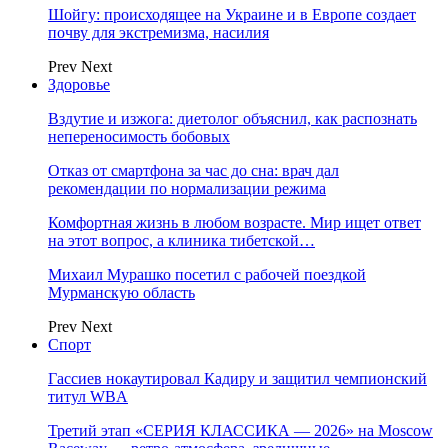
Шойгу: происходящее на Украине и в Европе создает
почву для экстремизма, насилия
Prev
Next
Здоровье
Вздутие и изжога: диетолог объяснил, как распознать
непереносимость бобовых
Отказ от смартфона за час до сна: врач дал
рекомендации по нормализации режима
Комфортная жизнь в любом возрасте. Мир ищет ответ
на этот вопрос, а клиника тибетской…
Михаил Мурашко посетил с рабочей поездкой
Мурманскую область
Prev
Next
Спорт
Гассиев нокаутировал Кадиру и защитил чемпионский
титул WBA
Третий этап «СЕРИЯ КЛАССИКА — 2026» на Moscow