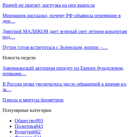
Врачей не хватает, нагрузка на них выросла
Мирошник рассказал, почему РФ объявила перемирие в
дни…
Дмитрий МАЛИКОВ дает зеленый свет летним концертам
под…
Путин готов встретиться с Зеленским, вопрос –…
Новость недели
Американский автопром проедет по Европе бульдозером,
первыми…
В России резко увеличилось число обращений к врачам из-
за…
Плюсы и минусы биометрии
Популярные категории
Общество
993
Политика
843
Культура
662