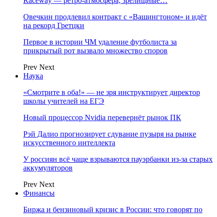
Raceway — ретро‑атмосфера, зрелищные…
Овечкин продлевил контракт с «Вашингтоном» и идёт
на рекорд Гретцки
Первое в истории ЧМ удаление футболиста за
прикрытый рот вызвало множество споров
Prev
Next
Наука
«Смотрите в оба!» — не зря инструктирует директор
школы учителей на ЕГЭ
Новый процессор Nvidia перевернёт рынок ПК
Рэй Далио прогнозирует сдувание пузыря на рынке
искусственного интеллекта
У россиян всё чаще взрываются пауэрбанки из-за старых
аккумуляторов
Prev
Next
Финансы
Биржа и бензиновый кризис в России: что говорят по