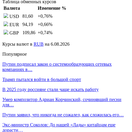
Таблица обменных курсов
Валюта
Изменение %
81,60
+0,76
%
USD
94,19
+0,66
%
EUR
109,86
+0,74
%
GBP
Курсы валют в
RUB
на 6.08.2026
Популярное
Путин подписал закон о системообразующих сетевых
компаниях в…
Трамп пытался войти в большой спорт
В 2025 году россияне стали чаще искать работу
Умер композитор Адриан Корчинский, сочинявший песни
для…
Путин заявил, что никогда не сожалел, как сложилась его…
Экс-министр Соколов: До нашей «Лады» китайцам еще
дорасти…