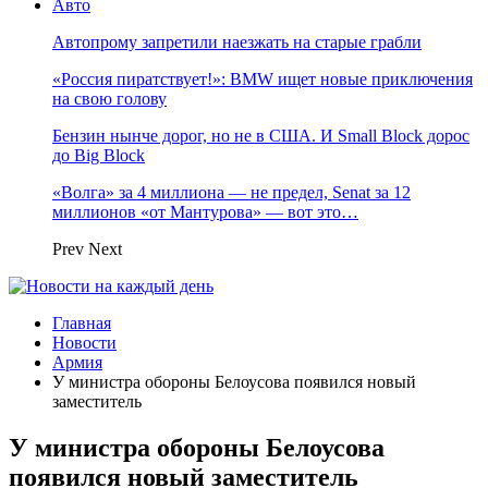
Авто
Автопрому запретили наезжать на старые грабли
«Россия пиратствует!»: BMW ищет новые приключения
на свою голову
Бензин нынче дорог, но не в США. И Small Block дорос
до Big Block
«Волга» за 4 миллиона — не предел, Senat за 12
миллионов «от Мантурова» — вот это…
Prev
Next
Главная
Новости
Армия
У министра обороны Белоусова появился новый
заместитель
У министра обороны Белоусова
появился новый заместитель