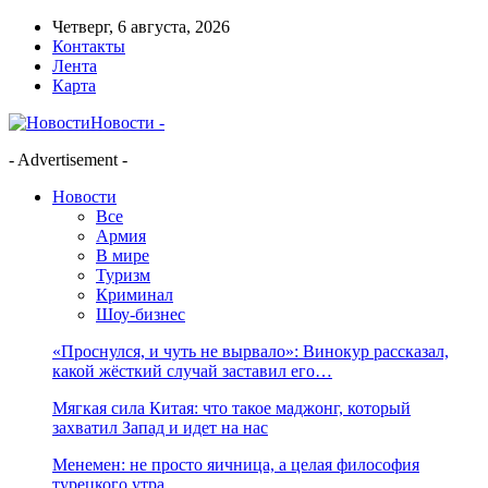
Четверг, 6 августа, 2026
Контакты
Лента
Карта
Новости -
- Advertisement -
Новости
Все
Армия
В мире
Туризм
Криминал
Шоу-бизнес
«Проснулся, и чуть не вырвало»: Винокур рассказал,
какой жёсткий случай заставил его…
Мягкая сила Китая: что такое маджонг, который
захватил Запад и идет на нас
Менемен: не просто яичница, а целая философия
турецкого утра