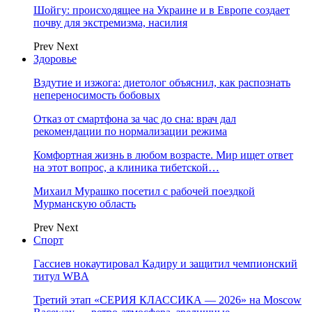
Шойгу: происходящее на Украине и в Европе создает
почву для экстремизма, насилия
Prev
Next
Здоровье
Вздутие и изжога: диетолог объяснил, как распознать
непереносимость бобовых
Отказ от смартфона за час до сна: врач дал
рекомендации по нормализации режима
Комфортная жизнь в любом возрасте. Мир ищет ответ
на этот вопрос, а клиника тибетской…
Михаил Мурашко посетил с рабочей поездкой
Мурманскую область
Prev
Next
Спорт
Гассиев нокаутировал Кадиру и защитил чемпионский
титул WBA
Третий этап «СЕРИЯ КЛАССИКА — 2026» на Moscow