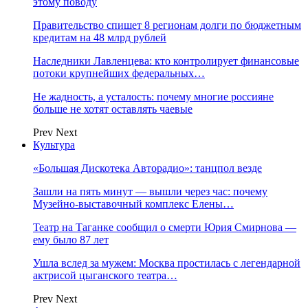
этому поводу
Правительство спишет 8 регионам долги по бюджетным
кредитам на 48 млрд рублей
Наследники Лавленцева: кто контролирует финансовые
потоки крупнейших федеральных…
Не жадность, а усталость: почему многие россияне
больше не хотят оставлять чаевые
Prev
Next
Культура
«Большая Дискотека Авторадио»: танцпол везде
Зашли на пять минут — вышли через час: почему
Музейно-выставочный комплекс Елены…
Театр на Таганке сообщил о смерти Юрия Смирнова —
ему было 87 лет
Ушла вслед за мужем: Москва простилась с легендарной
актрисой цыганского театра…
Prev
Next