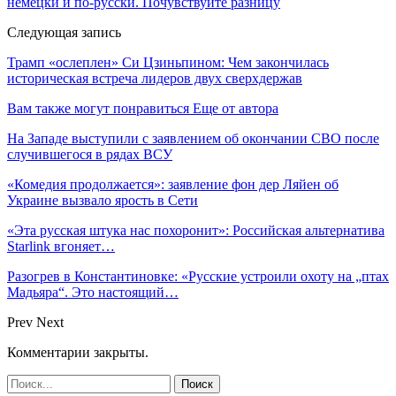
немецки и по-русски. Почувствуйте разницу
Следующая запись
Трамп «ослеплен» Си Цзиньпином: Чем закончилась
историческая встреча лидеров двух сверхдержав
Вам также могут понравиться
Еще от автора
На Западе выступили с заявлением об окончании СВО после
случившегося в рядах ВСУ
«Комедия продолжается»: заявление фон дер Ляйен об
Украине вызвало ярость в Сети
«Эта русская штука нас похоронит»: Российская альтернатива
Starlink вгоняет…
Разогрев в Константиновке: «Русские устроили охоту на „птах
Мадьяра“. Это настоящий…
Prev
Next
Комментарии закрыты.