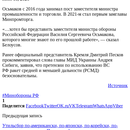
Осьмаков с 2016 года занимал пост заместителя министра
промышленности и торговли. В 2021-м стал первым замглавы
Минпромторга.
«…хотел бы представить заместителя министра обороны
Российской Федерации Василия Сергеевича Осьмакова,
которого многие знают по его прошлой работе», — сказал
Белоусов.
Ранее официальный представитель Кремля Дмитрий Песков
прокомментировал слова главы МИД Украины Андрея
Сибиги, заявив, что претензии по использованию ВС
РФ ракет средней и меньшей дальности (РСМД)
безосновательны.
Источник
#Минобороны РФ
1
Поделится
Facebook
Twitter
OK.ru
VK
Telegram
WhatsApp
Viber
Предыдущая запись
Утильсбор по-американски, по-японски, по-корейски, по-