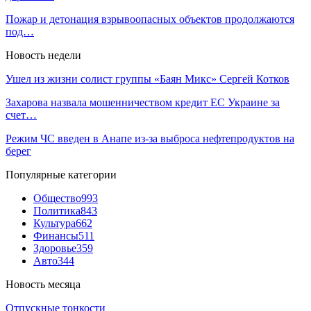
Пожар и детонация взрывоопасных объектов продолжаются
под…
Новость недели
Ушел из жизни солист группы «Баян Микс» Сергей Котков
Захарова назвала мошенничеством кредит ЕС Украине за
счет…
Режим ЧС введен в Анапе из-за выброса нефтепродуктов на
берег
Популярные категории
Общество
993
Политика
843
Культура
662
Финансы
511
Здоровье
359
Авто
344
Новость месяца
Отпускные тонкости