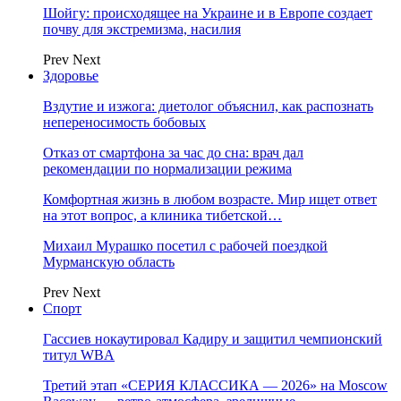
Шойгу: происходящее на Украине и в Европе создает
почву для экстремизма, насилия
Prev
Next
Здоровье
Вздутие и изжога: диетолог объяснил, как распознать
непереносимость бобовых
Отказ от смартфона за час до сна: врач дал
рекомендации по нормализации режима
Комфортная жизнь в любом возрасте. Мир ищет ответ
на этот вопрос, а клиника тибетской…
Михаил Мурашко посетил с рабочей поездкой
Мурманскую область
Prev
Next
Спорт
Гассиев нокаутировал Кадиру и защитил чемпионский
титул WBA
Третий этап «СЕРИЯ КЛАССИКА — 2026» на Moscow