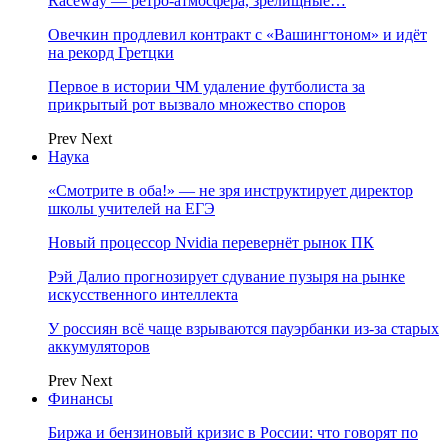
Raceway — ретро‑атмосфера, зрелищные…
Овечкин продлевил контракт с «Вашингтоном» и идёт
на рекорд Гретцки
Первое в истории ЧМ удаление футболиста за
прикрытый рот вызвало множество споров
Prev
Next
Наука
«Смотрите в оба!» — не зря инструктирует директор
школы учителей на ЕГЭ
Новый процессор Nvidia перевернёт рынок ПК
Рэй Далио прогнозирует сдувание пузыря на рынке
искусственного интеллекта
У россиян всё чаще взрываются пауэрбанки из-за старых
аккумуляторов
Prev
Next
Финансы
Биржа и бензиновый кризис в России: что говорят по