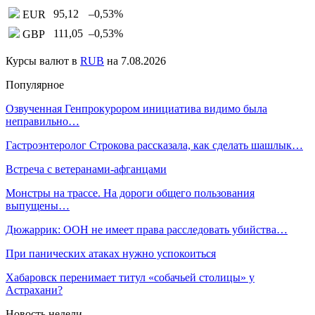
95,12
–0,53
%
EUR
111,05
–0,53
%
GBP
Курсы валют в
RUB
на 7.08.2026
Популярное
Озвученная Генпрокурором инициатива видимо была
неправильно…
Гастроэнтеролог Строкова рассказала, как сделать шашлык…
Встреча с ветеранами-афганцами
Монстры на трассе. На дороги общего пользования
выпущены…
Дюжаррик: ООН не имеет права расследовать убийства…
При панических атаках нужно успокоиться
Хабаровск перенимает титул «собачьей столицы» у
Астрахани?
Новость недели