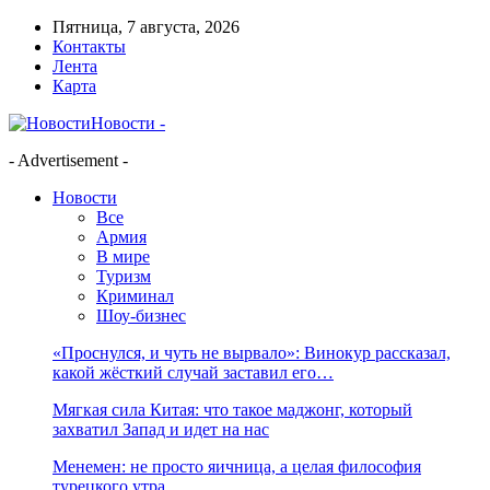
Пятница, 7 августа, 2026
Контакты
Лента
Карта
Новости -
- Advertisement -
Новости
Все
Армия
В мире
Туризм
Криминал
Шоу-бизнес
«Проснулся, и чуть не вырвало»: Винокур рассказал,
какой жёсткий случай заставил его…
Мягкая сила Китая: что такое маджонг, который
захватил Запад и идет на нас
Менемен: не просто яичница, а целая философия
турецкого утра