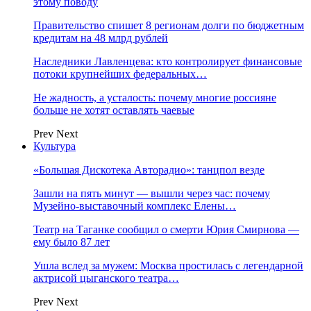
этому поводу
Правительство спишет 8 регионам долги по бюджетным
кредитам на 48 млрд рублей
Наследники Лавленцева: кто контролирует финансовые
потоки крупнейших федеральных…
Не жадность, а усталость: почему многие россияне
больше не хотят оставлять чаевые
Prev
Next
Культура
«Большая Дискотека Авторадио»: танцпол везде
Зашли на пять минут — вышли через час: почему
Музейно-выставочный комплекс Елены…
Театр на Таганке сообщил о смерти Юрия Смирнова —
ему было 87 лет
Ушла вслед за мужем: Москва простилась с легендарной
актрисой цыганского театра…
Prev
Next