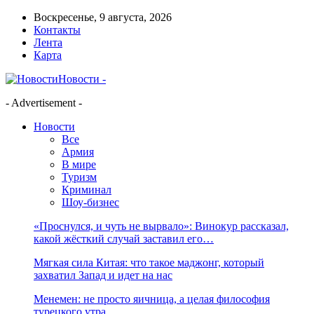
Воскресенье, 9 августа, 2026
Контакты
Лента
Карта
Новости -
- Advertisement -
Новости
Все
Армия
В мире
Туризм
Криминал
Шоу-бизнес
«Проснулся, и чуть не вырвало»: Винокур рассказал,
какой жёсткий случай заставил его…
Мягкая сила Китая: что такое маджонг, который
захватил Запад и идет на нас
Менемен: не просто яичница, а целая философия
турецкого утра