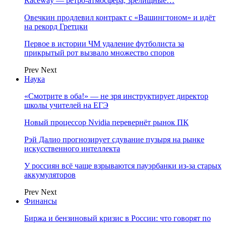
Raceway — ретро‑атмосфера, зрелищные…
Овечкин продлевил контракт с «Вашингтоном» и идёт
на рекорд Гретцки
Первое в истории ЧМ удаление футболиста за
прикрытый рот вызвало множество споров
Prev
Next
Наука
«Смотрите в оба!» — не зря инструктирует директор
школы учителей на ЕГЭ
Новый процессор Nvidia перевернёт рынок ПК
Рэй Далио прогнозирует сдувание пузыря на рынке
искусственного интеллекта
У россиян всё чаще взрываются пауэрбанки из-за старых
аккумуляторов
Prev
Next
Финансы
Биржа и бензиновый кризис в России: что говорят по