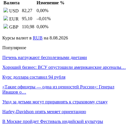
Валюта
Изменение %
82,27
0,00
%
USD
95,10
–0,01
%
EUR
110,98
0,00
%
GBP
Курсы валют в
RUB
на 8.08.2026
Популярное
Печень нагружают бесполезными диетами
Хороший бизнес: ВСУ опустошили американские арсеналы…
Курс доллара составил 94 рубля
«Такие офицеры — одна из ценностей России»: Генерал
Ивашов о…
Уход за детьми могут приравнять к страховому стажу
Harley-Davidson опять меняет ориентацию
В Москве пройдет Фестиваль индийской культуры