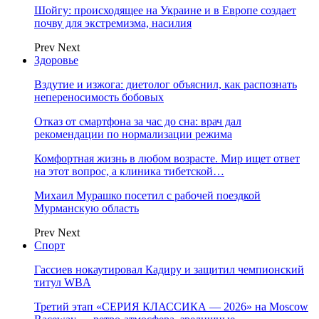
Шойгу: происходящее на Украине и в Европе создает
почву для экстремизма, насилия
Prev
Next
Здоровье
Вздутие и изжога: диетолог объяснил, как распознать
непереносимость бобовых
Отказ от смартфона за час до сна: врач дал
рекомендации по нормализации режима
Комфортная жизнь в любом возрасте. Мир ищет ответ
на этот вопрос, а клиника тибетской…
Михаил Мурашко посетил с рабочей поездкой
Мурманскую область
Prev
Next
Спорт
Гассиев нокаутировал Кадиру и защитил чемпионский
титул WBA
Третий этап «СЕРИЯ КЛАССИКА — 2026» на Moscow