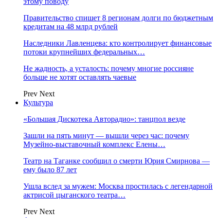
этому поводу
Правительство спишет 8 регионам долги по бюджетным
кредитам на 48 млрд рублей
Наследники Лавленцева: кто контролирует финансовые
потоки крупнейших федеральных…
Не жадность, а усталость: почему многие россияне
больше не хотят оставлять чаевые
Prev
Next
Культура
«Большая Дискотека Авторадио»: танцпол везде
Зашли на пять минут — вышли через час: почему
Музейно-выставочный комплекс Елены…
Театр на Таганке сообщил о смерти Юрия Смирнова —
ему было 87 лет
Ушла вслед за мужем: Москва простилась с легендарной
актрисой цыганского театра…
Prev
Next