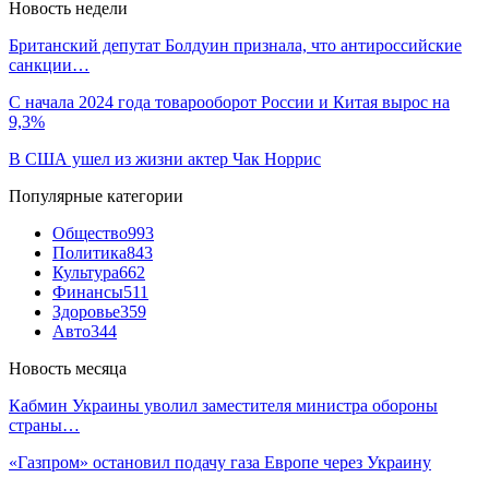
Новость недели
Британский депутат Болдуин признала, что антироссийские
санкции…
С начала 2024 года товарооборот России и Китая вырос на
9,3%
В США ушел из жизни актер Чак Норрис
Популярные категории
Общество
993
Политика
843
Культура
662
Финансы
511
Здоровье
359
Авто
344
Новость месяца
Кабмин Украины уволил заместителя министра обороны
страны…
«Газпром» остановил подачу газа Европе через Украину