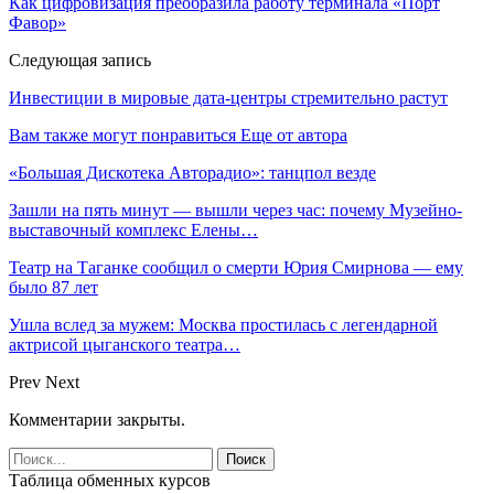
Как цифровизация преобразила работу терминала «Порт
Фавор»
Следующая запись
Инвестиции в мировые дата-центры стремительно растут
Вам также могут понравиться
Еще от автора
«Большая Дискотека Авторадио»: танцпол везде
Зашли на пять минут — вышли через час: почему Музейно-
выставочный комплекс Елены…
Театр на Таганке сообщил о смерти Юрия Смирнова — ему
было 87 лет
Ушла вслед за мужем: Москва простилась с легендарной
актрисой цыганского театра…
Prev
Next
Комментарии закрыты.
Таблица обменных курсов