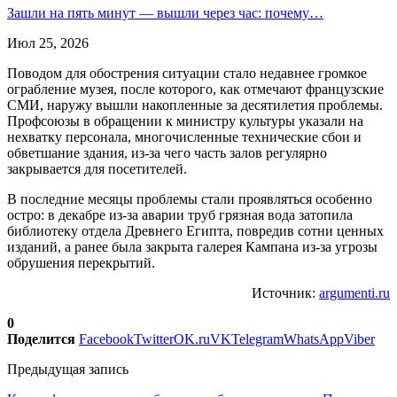
Зашли на пять минут — вышли через час: почему…
Июл 25, 2026
Поводом для обострения ситуации стало недавнее громкое
ограбление музея, после которого, как отмечают французские
СМИ, наружу вышли накопленные за десятилетия проблемы.
Профсоюзы в обращении к министру культуры указали на
нехватку персонала, многочисленные технические сбои и
обветшание здания, из-за чего часть залов регулярно
закрывается для посетителей.
В последние месяцы проблемы стали проявляться особенно
остро: в декабре из-за аварии труб грязная вода затопила
библиотеку отдела Древнего Египта, повредив сотни ценных
изданий, а ранее была закрыта галерея Кампана из-за угрозы
обрушения перекрытий.
Источник:
argumenti.ru
0
Поделится
Facebook
Twitter
OK.ru
VK
Telegram
WhatsApp
Viber
Предыдущая запись