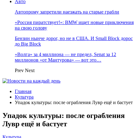
Авто
Автопрому запретили наезжать на старые грабли
«Россия пиратствует!»: BMW ищет новые приключения
на свою голову
Бензин нынче дорог, но не в США. И Small Block дорос
до Big Block
«Волга» за 4 миллиона — не предел, Senat за 12
миллионов «от Мантурова» — вот это…
Prev
Next
Главная
Культура
Упадок культуры: после ограбления Лувр ещё и бастует
Упадок культуры: после ограбления
Лувр ещё и бастует
Культура