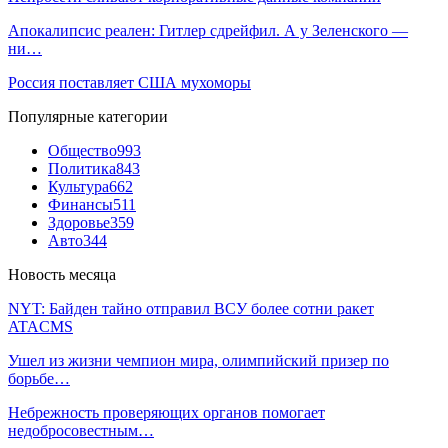
Апокалипсис реален: Гитлер сдрейфил. А у Зеленского —
ни…
Россия поставляет США мухоморы
Популярные категории
Общество
993
Политика
843
Культура
662
Финансы
511
Здоровье
359
Авто
344
Новость месяца
NYT: Байден тайно отправил ВСУ более сотни ракет
ATACMS
Ушел из жизни чемпион мира, олимпийский призер по
борьбе…
Небрежность проверяющих органов помогает
недобросовестным…