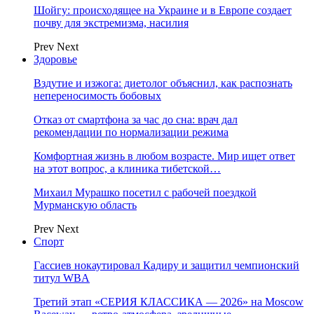
Шойгу: происходящее на Украине и в Европе создает
почву для экстремизма, насилия
Prev
Next
Здоровье
Вздутие и изжога: диетолог объяснил, как распознать
непереносимость бобовых
Отказ от смартфона за час до сна: врач дал
рекомендации по нормализации режима
Комфортная жизнь в любом возрасте. Мир ищет ответ
на этот вопрос, а клиника тибетской…
Михаил Мурашко посетил с рабочей поездкой
Мурманскую область
Prev
Next
Спорт
Гассиев нокаутировал Кадиру и защитил чемпионский
титул WBA
Третий этап «СЕРИЯ КЛАССИКА — 2026» на Moscow