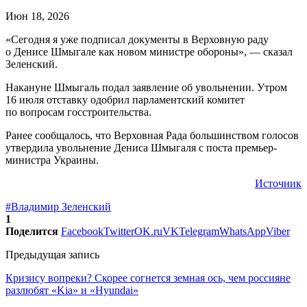
Июн 18, 2026
«Сегодня я уже подписал документы в Верховную раду
о Денисе Шмыгале как новом министре обороны», — сказал
Зеленский.
Накануне Шмыгаль подал заявление об увольнении. Утром
16 июля отставку одобрил парламентский комитет
по вопросам госстроительства.
Ранее сообщалось, что Верховная Рада большинством голосов
утвердила увольнение Дениса Шмыгаля с поста премьер-
министра Украины.
Источник
#Владимир Зеленский
1
Поделится
Facebook
Twitter
OK.ru
VK
Telegram
WhatsApp
Viber
Предыдущая запись
Кризису вопреки? Скорее согнется земная ось, чем россияне
разлюбят «Kia» и «Hyundai»