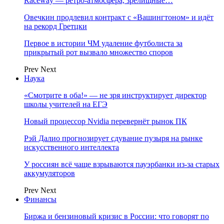
Raceway — ретро‑атмосфера, зрелищные…
Овечкин продлевил контракт с «Вашингтоном» и идёт
на рекорд Гретцки
Первое в истории ЧМ удаление футболиста за
прикрытый рот вызвало множество споров
Prev
Next
Наука
«Смотрите в оба!» — не зря инструктирует директор
школы учителей на ЕГЭ
Новый процессор Nvidia перевернёт рынок ПК
Рэй Далио прогнозирует сдувание пузыря на рынке
искусственного интеллекта
У россиян всё чаще взрываются пауэрбанки из-за старых
аккумуляторов
Prev
Next
Финансы
Биржа и бензиновый кризис в России: что говорят по