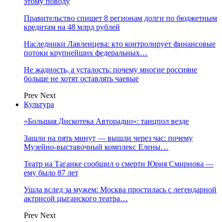
этому поводу
Правительство спишет 8 регионам долги по бюджетным
кредитам на 48 млрд рублей
Наследники Лавленцева: кто контролирует финансовые
потоки крупнейших федеральных…
Не жадность, а усталость: почему многие россияне
больше не хотят оставлять чаевые
Prev
Next
Культура
«Большая Дискотека Авторадио»: танцпол везде
Зашли на пять минут — вышли через час: почему
Музейно-выставочный комплекс Елены…
Театр на Таганке сообщил о смерти Юрия Смирнова —
ему было 87 лет
Ушла вслед за мужем: Москва простилась с легендарной
актрисой цыганского театра…
Prev
Next