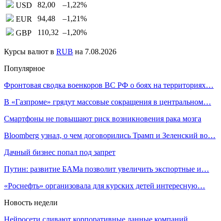
82,00
–1,22
%
USD
94,48
–1,21
%
EUR
110,32
–1,20
%
GBP
Курсы валют в
RUB
на 7.08.2026
Популярное
Фронтовая сводка военкоров ВС РФ о боях на территориях…
В «Газпроме» грядут массовые сокращения в центральном…
Смартфоны не повышают риск возникновения рака мозга
Bloomberg узнал, о чем договорились Трамп и Зеленский во…
Дачный бизнес попал под запрет
Путин: развитие БАМа позволит увеличить экспортные и…
«Роснефть» организовала для курских детей интересную…
Новость недели
Нейросети сливают корпоративные данные компаний