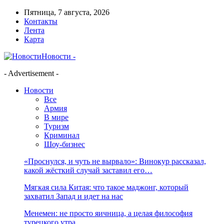
Пятница, 7 августа, 2026
Контакты
Лента
Карта
Новости -
- Advertisement -
Новости
Все
Армия
В мире
Туризм
Криминал
Шоу-бизнес
«Проснулся, и чуть не вырвало»: Винокур рассказал,
какой жёсткий случай заставил его…
Мягкая сила Китая: что такое маджонг, который
захватил Запад и идет на нас
Менемен: не просто яичница, а целая философия
турецкого утра