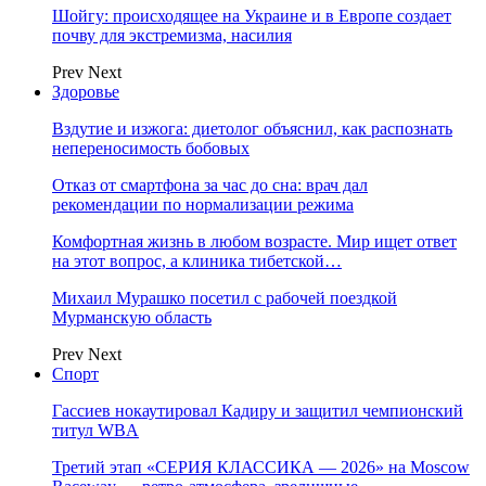
Шойгу: происходящее на Украине и в Европе создает
почву для экстремизма, насилия
Prev
Next
Здоровье
Вздутие и изжога: диетолог объяснил, как распознать
непереносимость бобовых
Отказ от смартфона за час до сна: врач дал
рекомендации по нормализации режима
Комфортная жизнь в любом возрасте. Мир ищет ответ
на этот вопрос, а клиника тибетской…
Михаил Мурашко посетил с рабочей поездкой
Мурманскую область
Prev
Next
Спорт
Гассиев нокаутировал Кадиру и защитил чемпионский
титул WBA
Третий этап «СЕРИЯ КЛАССИКА — 2026» на Moscow