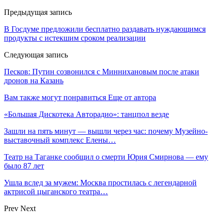
Предыдущая запись
В Госдуме предложили бесплатно раздавать нуждающимся
продукты с истекшим сроком реализации
Следующая запись
Песков: Путин созвонился с Миннихановым после атаки
дронов на Казань
Вам также могут понравиться
Еще от автора
«Большая Дискотека Авторадио»: танцпол везде
Зашли на пять минут — вышли через час: почему Музейно-
выставочный комплекс Елены…
Театр на Таганке сообщил о смерти Юрия Смирнова — ему
было 87 лет
Ушла вслед за мужем: Москва простилась с легендарной
актрисой цыганского театра…
Prev
Next