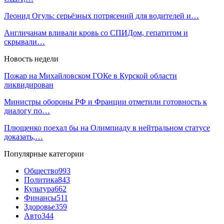
Леонид Огуль: серьёзных потрясений для водителей и…
Англичанам вливали кровь со СПИДом, гепатитом и
скрывали…
Новость недели
Пожар на Михайловском ГОКе в Курской области
ликвидирован
Министры обороны РФ и Франции отметили готовность к
диалогу по…
Плющенко поехал бы на Олимпиаду в нейтральном статусе
доказать,…
Популярные категории
Общество
993
Политика
843
Культура
662
Финансы
511
Здоровье
359
Авто
344