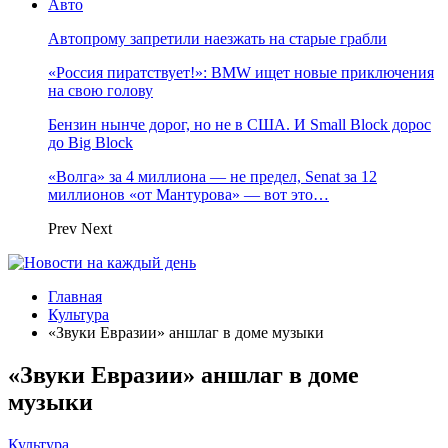
Авто
Автопрому запретили наезжать на старые грабли
«Россия пиратствует!»: BMW ищет новые приключения
на свою голову
Бензин нынче дорог, но не в США. И Small Block дорос
до Big Block
«Волга» за 4 миллиона — не предел, Senat за 12
миллионов «от Мантурова» — вот это…
Prev
Next
Главная
Культура
«Звуки Евразии» аншлаг в доме музыки
«Звуки Евразии» аншлаг в доме
музыки
Культура