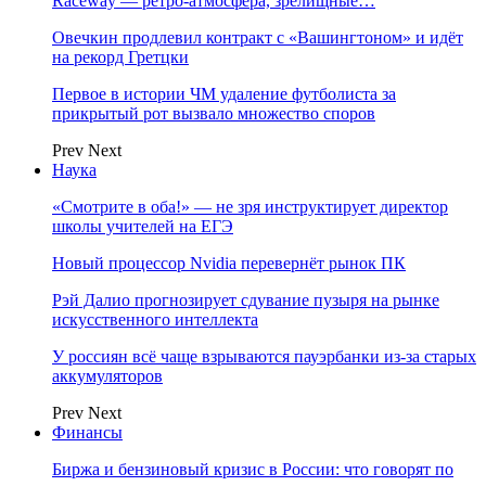
Raceway — ретро‑атмосфера, зрелищные…
Овечкин продлевил контракт с «Вашингтоном» и идёт
на рекорд Гретцки
Первое в истории ЧМ удаление футболиста за
прикрытый рот вызвало множество споров
Prev
Next
Наука
«Смотрите в оба!» — не зря инструктирует директор
школы учителей на ЕГЭ
Новый процессор Nvidia перевернёт рынок ПК
Рэй Далио прогнозирует сдувание пузыря на рынке
искусственного интеллекта
У россиян всё чаще взрываются пауэрбанки из-за старых
аккумуляторов
Prev
Next
Финансы
Биржа и бензиновый кризис в России: что говорят по