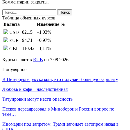
Комментарии закрыты.
Таблица обменных курсов
Валюта
Изменение %
82,15
–1,03
%
USD
94,71
–0,97
%
EUR
110,42
–1,11
%
GBP
Курсы валют в
RUB
на 7.08.2026
Популярное
В Петербурге рассказали, кто получает большую зарплату
Любовь к кофе – наследственная
Татуировки могут нести опасность
Песков переадресовал в Минобороны России вопрос по
теме…
Иномарки под запретом. Трамп загоняет автопром назад в
США,…