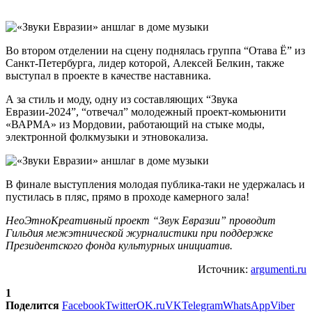
Во втором отделении на сцену поднялась группа “Отава Ё” из
Санкт-Петербурга, лидер которой, Алексей Белкин, также
выступал в проекте в качестве наставника.
А за стиль и моду, одну из составляющих “Звука
Евразии-2024”, “отвечал” молодежный проект-комьюнити
«ВАРМА» из Мордовии, работающий на стыке моды,
электронной фолкмузыки и этновокализа.
В финале выступления молодая публика-таки не удержалась и
пустилась в пляс, прямо в проходе камерного зала!
НеоЭтноКреативный проект “Звук Евразии” проводит
Гильдия межэтнической журналистики при поддержке
Президентского фонда культурных инициатив.
Источник:
argumenti.ru
1
Поделится
Facebook
Twitter
OK.ru
VK
Telegram
WhatsApp
Viber