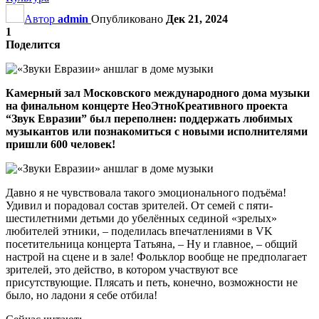
Автор
admin
Опубликовано
Дек 21, 2024
1
Поделится
Камерный зал Московского международного дома музыки
на финальном концерте НеоЭтноКреативного проекта
“Звук Евразии” был переполнен: поддержать любимых
музыкантов или познакомиться с новыми исполнителями
пришли 600 человек!
Давно я не чувствовала такого эмоционального подъёма!
Удивил и порадовал состав зрителей. От семей с пяти-
шестилетними детьми до убелённых сединой «зрелых»
любителей этники, – поделилась впечатлениями в VK
посетительница концерта Татьяна, – Ну и главное, – общий
настрой на сцене и в зале! Фольклор вообще не предполагает
зрителей, это действо, в котором участвуют все
присутствующие. Плясать и петь, конечно, возможности не
было, но ладони я себе отбила!