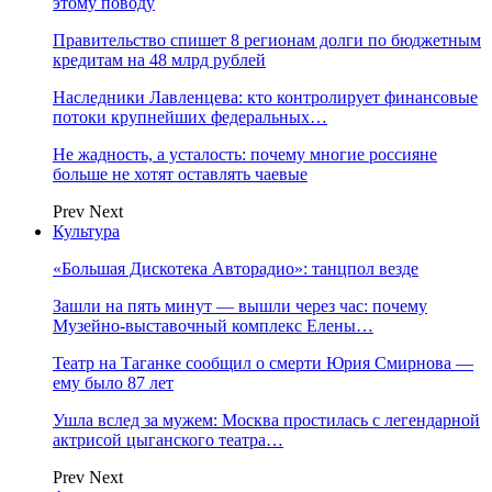
этому поводу
Правительство спишет 8 регионам долги по бюджетным
кредитам на 48 млрд рублей
Наследники Лавленцева: кто контролирует финансовые
потоки крупнейших федеральных…
Не жадность, а усталость: почему многие россияне
больше не хотят оставлять чаевые
Prev
Next
Культура
«Большая Дискотека Авторадио»: танцпол везде
Зашли на пять минут — вышли через час: почему
Музейно-выставочный комплекс Елены…
Театр на Таганке сообщил о смерти Юрия Смирнова —
ему было 87 лет
Ушла вслед за мужем: Москва простилась с легендарной
актрисой цыганского театра…
Prev
Next