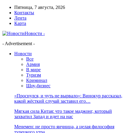
Пятница, 7 августа, 2026
Контакты
Лента
Карта
Новости -
- Advertisement -
Новости
Все
Армия
В мире
Туризм
Криминал
Шоу-бизнес
«Проснулся, и чуть не вырвало»: Винокур рассказал,
какой жёсткий случай заставил его…
Мягкая сила Китая: что такое маджонг, который
захватил Запад и идет на нас
Менемен: не просто яичница, а целая философия
турецкого утра