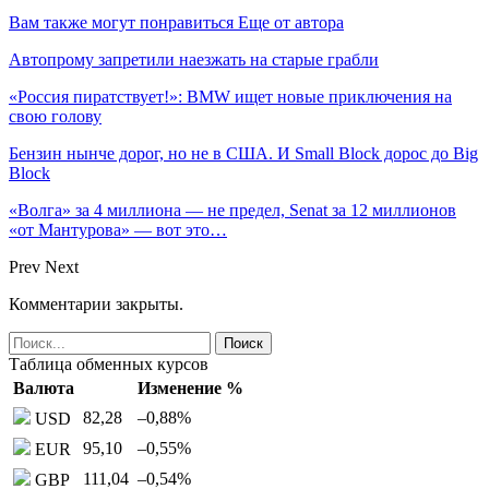
Вам также могут понравиться
Еще от автора
Автопрому запретили наезжать на старые грабли
«Россия пиратствует!»: BMW ищет новые приключения на
свою голову
Бензин нынче дорог, но не в США. И Small Block дорос до Big
Block
«Волга» за 4 миллиона — не предел, Senat за 12 миллионов
«от Мантурова» — вот это…
Prev
Next
Комментарии закрыты.
Таблица обменных курсов
Валюта
Изменение %
82,28
–0,88
%
USD
95,10
–0,55
%
EUR
111,04
–0,54
%
GBP