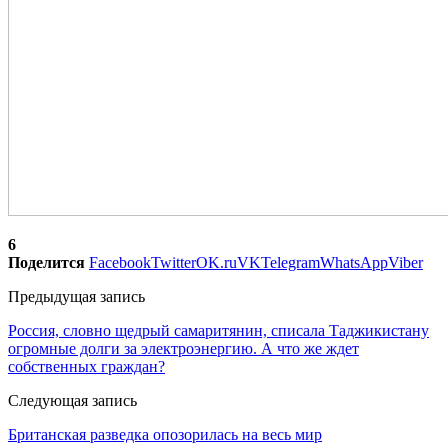
6
Поделится
Facebook
Twitter
OK.ru
VK
Telegram
WhatsApp
Viber
Предыдущая запись
Россия, словно щедрый самаритянин, списала Таджикистану
огромные долги за электроэнергию. А что же ждет
собственных граждан?
Следующая запись
Британская разведка опозорилась на весь мир