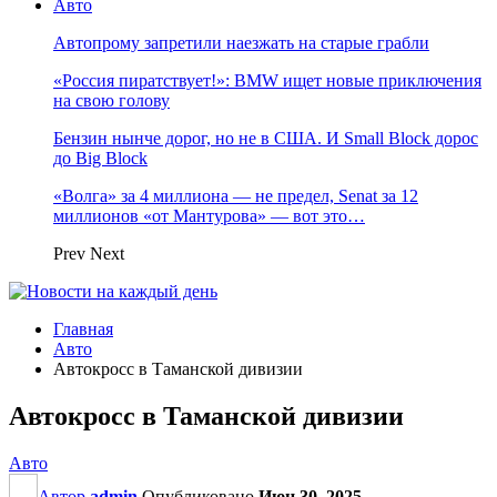
Авто
Автопрому запретили наезжать на старые грабли
«Россия пиратствует!»: BMW ищет новые приключения
на свою голову
Бензин нынче дорог, но не в США. И Small Block дорос
до Big Block
«Волга» за 4 миллиона — не предел, Senat за 12
миллионов «от Мантурова» — вот это…
Prev
Next
Главная
Авто
Автокросс в Таманской дивизии
Автокросс в Таманской дивизии
Авто
Автор
admin
Опубликовано
Июн 30, 2025