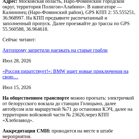
Адрес:
Московская область, Наро-Фоминский городской
округ, территория Полигон«Алабино». В навигаторе —
Калининец (Наро-Фоминский район), GPS КПП 2: 55.555251,
36.968997. На КПП предъявите распечатанный и
заполненный пропуск. Далее проезжайте до трассы по GPS
55.560588, 36.964618.
Сейчас читают:
Автопрому запретили наезжать на старые грабли
Июл 28, 2026
«Россия пиратствует!»: BMW ищет новые приключения на
свою…
Июл 15, 2026
На общественном транспорте
можно проехать: электричкой
от белорусского вокзала до станции Голицыно, далее
автобусом или маршруткой №71 до остановки КЭЧ, далее на
территорию войсковой части № 23626,через КПП
«Хлебозавод».
Аккредитация СМИ:
проводится на месте в штабе
мероприятия.