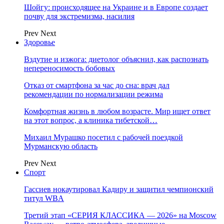
Шойгу: происходящее на Украине и в Европе создает
почву для экстремизма, насилия
Prev
Next
Здоровье
Вздутие и изжога: диетолог объяснил, как распознать
непереносимость бобовых
Отказ от смартфона за час до сна: врач дал
рекомендации по нормализации режима
Комфортная жизнь в любом возрасте. Мир ищет ответ
на этот вопрос, а клиника тибетской…
Михаил Мурашко посетил с рабочей поездкой
Мурманскую область
Prev
Next
Спорт
Гассиев нокаутировал Кадиру и защитил чемпионский
титул WBA
Третий этап «СЕРИЯ КЛАССИКА — 2026» на Moscow