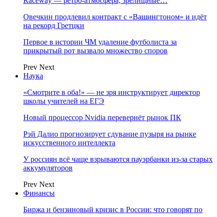
Raceway — ретро‑атмосфера, зрелищные…
Овечкин продлевил контракт с «Вашингтоном» и идёт
на рекорд Гретцки
Первое в истории ЧМ удаление футболиста за
прикрытый рот вызвало множество споров
Prev
Next
Наука
«Смотрите в оба!» — не зря инструктирует директор
школы учителей на ЕГЭ
Новый процессор Nvidia перевернёт рынок ПК
Рэй Далио прогнозирует сдувание пузыря на рынке
искусственного интеллекта
У россиян всё чаще взрываются пауэрбанки из-за старых
аккумуляторов
Prev
Next
Финансы
Биржа и бензиновый кризис в России: что говорят по