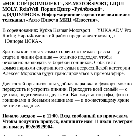
«МОССПЕЦКОМПЛЕКТ», SF-MOTORSPORT, LIQUI
MOLY, ReinWell, Порше Центр «Рублёвский»,
«ДЭДПУЛМСК». Информационное содействие оказывают
телеканал «Авто Плюс»и МИЦ «Известия».
В соревнованиях Кубка Kramar Motorsport — YUKA ADV Pro
Racing Наро-Фоминский район представляет команда
«Юниоры ЦСКА».
Зрительские зоны у самых горячих отрезков трассы — у
старта и линии финиша — отлично подходят, чтобы
безопасно наблюдать за борьбой гонщиков. События с
комментариями спортивного судьи всероссийской категории
Алексея Морозова будут транслироваться в прямом эфире.
Для гостей организованы удобная парковка и фудкорт: можно
перекусить и устроить пикник. Приходите всей семьёй — с
детьми, родителями и друзьями. Вас ждут автографы, фото с
гонщиками и боевыми машинами — и по-настоящему яркие
летние выходные.
Начало заездов — в 11:00. Вход свободный по пропускам.
Чтобы получить пропуск, напишите нам 11 июля телеграм
по номеру 89269929904.