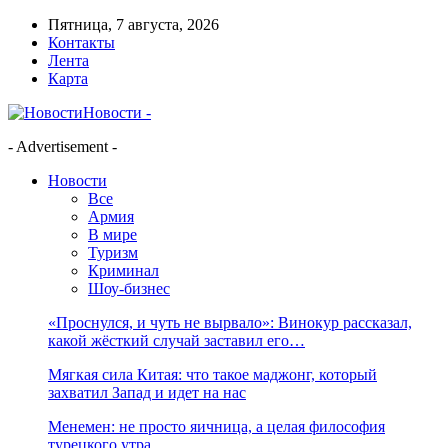
Пятница, 7 августа, 2026
Контакты
Лента
Карта
Новости -
- Advertisement -
Новости
Все
Армия
В мире
Туризм
Криминал
Шоу-бизнес
«Проснулся, и чуть не вырвало»: Винокур рассказал,
какой жёсткий случай заставил его…
Мягкая сила Китая: что такое маджонг, который
захватил Запад и идет на нас
Менемен: не просто яичница, а целая философия
турецкого утра