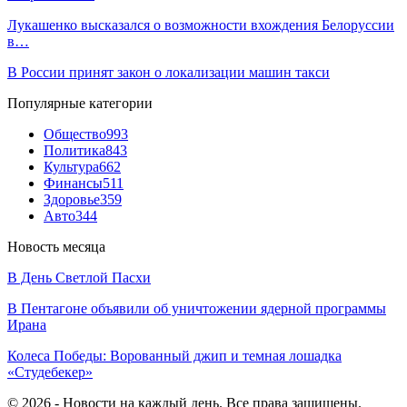
Лукашенко высказался о возможности вхождения Белоруссии
в…
В России принят закон о локализации машин такси
Популярные категории
Общество
993
Политика
843
Культура
662
Финансы
511
Здоровье
359
Авто
344
Новость месяца
В День Светлой Пасхи
В Пентагоне объявили об уничтожении ядерной программы
Ирана
Колеса Победы: Ворованный джип и темная лошадка
«Студебекер»
© 2026 - Новости на каждый день. Все права защищены.