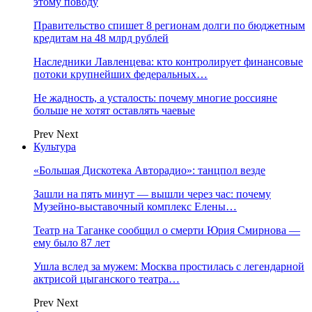
этому поводу
Правительство спишет 8 регионам долги по бюджетным
кредитам на 48 млрд рублей
Наследники Лавленцева: кто контролирует финансовые
потоки крупнейших федеральных…
Не жадность, а усталость: почему многие россияне
больше не хотят оставлять чаевые
Prev
Next
Культура
«Большая Дискотека Авторадио»: танцпол везде
Зашли на пять минут — вышли через час: почему
Музейно-выставочный комплекс Елены…
Театр на Таганке сообщил о смерти Юрия Смирнова —
ему было 87 лет
Ушла вслед за мужем: Москва простилась с легендарной
актрисой цыганского театра…
Prev
Next