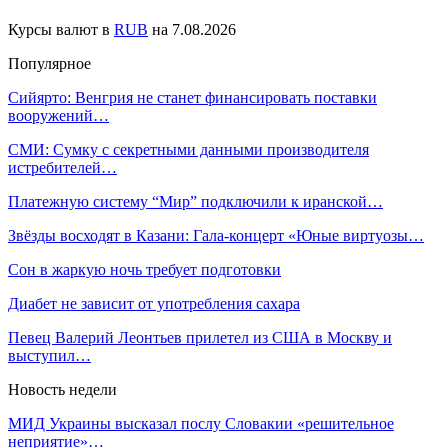
Курсы валют в
RUB
на 7.08.2026
Популярное
Сийярто: Венгрия не станет финансировать поставки
вооружений…
СМИ: Сумку с секретными данными производителя
истребителей…
Платежную систему “Мир” подключили к иранской…
Звёзды восходят в Казани: Гала-концерт «Юные виртуозы…
Сон в жаркую ночь требует подготовки
Диабет не зависит от употребления сахара
Певец Валерий Леонтьев прилетел из США в Москву и
выступил…
Новость недели
МИД Украины высказал послу Словакии «решительное
неприятие»…