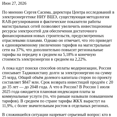
Июн 27, 2026
По мнению Сергея Сасима, директора Центра исследований в
электроэнергетике НИУ ВШЭ, существующая методология
RAB-регулирования и фактические показатели работы
магистральных сетей позволяют увеличить инвестиционные
ресурсы электросетей для обеспечения достаточного
финансирования новых строительств, предусмотренных
отраслевыми планами. Однако он отмечает, что это приведет
к единовременному увеличению тарифов на магистральные
сети на 37%, что дополнительно повысит региональные
тарифы на передачу в среднем на 5,18% и конечную
стоимость электроэнергии в среднем на 2,22%.
А пока идут поиски способов оплаты модернизации, Россия
списывает Таджикистану долги за электроэнергию на сумму
25 млрд. Общий объём долевого капитала сторон по проекту
составляет $847 млн. Срок возврата инвестиций продлён с 20
до 35 лет — до 2048 года. А что в России? В России 1 июля
2025 года ожидается плановая индексация платы за
коммунальные услуги (то, что раньше называли повышением
тарифов). В среднем по стране тарифы ЖКХ вырастут на
11,9%, с более значительным ростом в отдельных регионах.
В сложившейся ситуации назревает серьезный вопрос: кто в