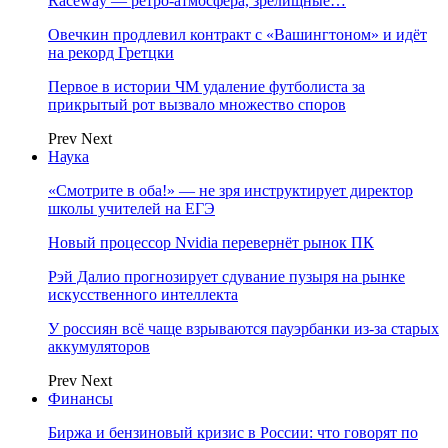
Raceway — ретро‑атмосфера, зрелищные…
Овечкин продлевил контракт с «Вашингтоном» и идёт
на рекорд Гретцки
Первое в истории ЧМ удаление футболиста за
прикрытый рот вызвало множество споров
Prev
Next
Наука
«Смотрите в оба!» — не зря инструктирует директор
школы учителей на ЕГЭ
Новый процессор Nvidia перевернёт рынок ПК
Рэй Далио прогнозирует сдувание пузыря на рынке
искусственного интеллекта
У россиян всё чаще взрываются пауэрбанки из-за старых
аккумуляторов
Prev
Next
Финансы
Биржа и бензиновый кризис в России: что говорят по