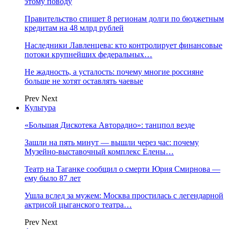
этому поводу
Правительство спишет 8 регионам долги по бюджетным
кредитам на 48 млрд рублей
Наследники Лавленцева: кто контролирует финансовые
потоки крупнейших федеральных…
Не жадность, а усталость: почему многие россияне
больше не хотят оставлять чаевые
Prev
Next
Культура
«Большая Дискотека Авторадио»: танцпол везде
Зашли на пять минут — вышли через час: почему
Музейно-выставочный комплекс Елены…
Театр на Таганке сообщил о смерти Юрия Смирнова —
ему было 87 лет
Ушла вслед за мужем: Москва простилась с легендарной
актрисой цыганского театра…
Prev
Next