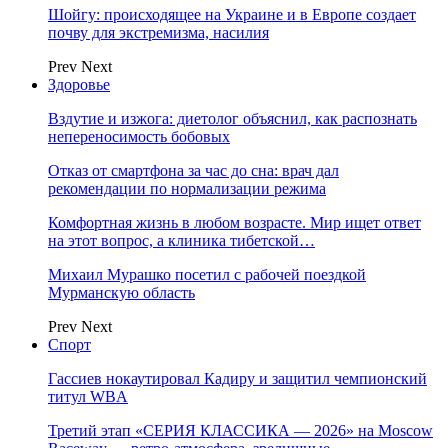
Шойгу: происходящее на Украине и в Европе создает
почву для экстремизма, насилия
Prev
Next
Здоровье
Вздутие и изжога: диетолог объяснил, как распознать
непереносимость бобовых
Отказ от смартфона за час до сна: врач дал
рекомендации по нормализации режима
Комфортная жизнь в любом возрасте. Мир ищет ответ
на этот вопрос, а клиника тибетской…
Михаил Мурашко посетил с рабочей поездкой
Мурманскую область
Prev
Next
Спорт
Гассиев нокаутировал Кадиру и защитил чемпионский
титул WBA
Третий этап «СЕРИЯ КЛАССИКА — 2026» на Moscow