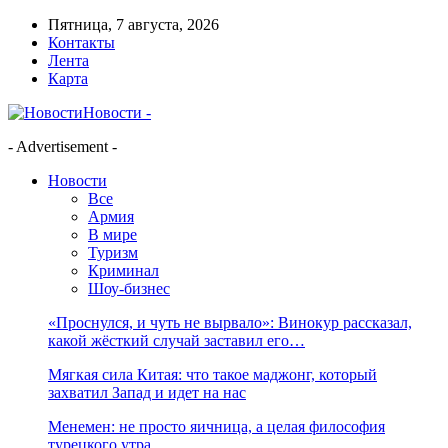
Пятница, 7 августа, 2026
Контакты
Лента
Карта
Новости -
- Advertisement -
Новости
Все
Армия
В мире
Туризм
Криминал
Шоу-бизнес
«Проснулся, и чуть не вырвало»: Винокур рассказал,
какой жёсткий случай заставил его…
Мягкая сила Китая: что такое маджонг, который
захватил Запад и идет на нас
Менемен: не просто яичница, а целая философия
турецкого утра