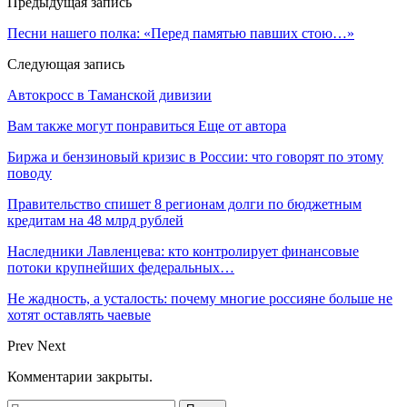
Предыдущая запись
Песни нашего полка: «Перед памятью павших стою…»
Следующая запись
Автокросс в Таманской дивизии
Вам также могут понравиться
Еще от автора
Биржа и бензиновый кризис в России: что говорят по этому
поводу
Правительство спишет 8 регионам долги по бюджетным
кредитам на 48 млрд рублей
Наследники Лавленцева: кто контролирует финансовые
потоки крупнейших федеральных…
Не жадность, а усталость: почему многие россияне больше не
хотят оставлять чаевые
Prev
Next
Комментарии закрыты.