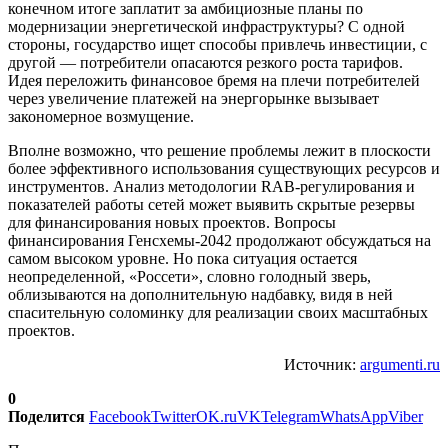
конечном итоге заплатит за амбициозные планы по
модернизации энергетической инфраструктуры? С одной
стороны, государство ищет способы привлечь инвестиции, с
другой — потребители опасаются резкого роста тарифов.
Идея переложить финансовое бремя на плечи потребителей
через увеличение платежей на энергорынке вызывает
закономерное возмущение.
Вполне возможно, что решение проблемы лежит в плоскости
более эффективного использования существующих ресурсов и
инструментов. Анализ методологии RAB-регулирования и
показателей работы сетей может выявить скрытые резервы
для финансирования новых проектов. Вопросы
финансирования Генсхемы-2042 продолжают обсуждаться на
самом высоком уровне. Но пока ситуация остается
неопределенной, «Россети», словно голодный зверь,
облизываются на дополнительную надбавку, видя в ней
спасительную соломинку для реализации своих масштабных
проектов.
Источник:
argumenti.ru
0
Поделится
Facebook
Twitter
OK.ru
VK
Telegram
WhatsApp
Viber