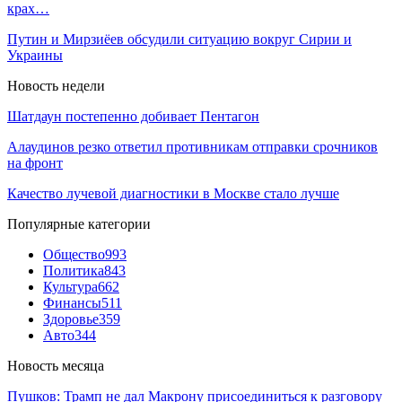
крах…
Путин и Мирзиёев обсудили ситуацию вокруг Сирии и
Украины
Новость недели
Шатдаун постепенно добивает Пентагон
Алаудинов резко ответил противникам отправки срочников
на фронт
Качество лучевой диагностики в Москве стало лучше
Популярные категории
Общество
993
Политика
843
Культура
662
Финансы
511
Здоровье
359
Авто
344
Новость месяца
Пушков: Трамп не дал Макрону присоединиться к разговору