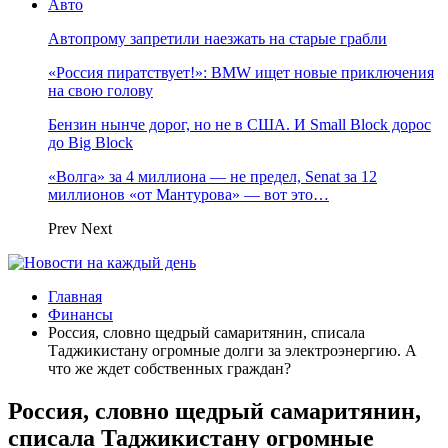
Авто
Автопрому запретили наезжать на старые грабли
«Россия пиратствует!»: BMW ищет новые приключения
на свою голову
Бензин нынче дорог, но не в США. И Small Block дорос
до Big Block
«Волга» за 4 миллиона — не предел, Senat за 12
миллионов «от Мантурова» — вот это…
Prev
Next
Главная
Финансы
Россия, словно щедрый самаритянин, списала
Таджикистану огромные долги за электроэнергию. А
что же ждет собственных граждан?
Россия, словно щедрый самаритянин,
списала Таджикистану огромные