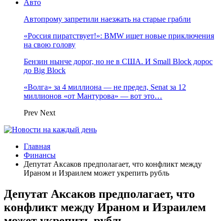
Авто
Автопрому запретили наезжать на старые грабли
«Россия пиратствует!»: BMW ищет новые приключения
на свою голову
Бензин нынче дорог, но не в США. И Small Block дорос
до Big Block
«Волга» за 4 миллиона — не предел, Senat за 12
миллионов «от Мантурова» — вот это…
Prev
Next
Главная
Финансы
Депутат Аксаков предполагает, что конфликт между
Ираном и Израилем может укрепить рубль
Депутат Аксаков предполагает, что
конфликт между Ираном и Израилем
может укрепить рубль