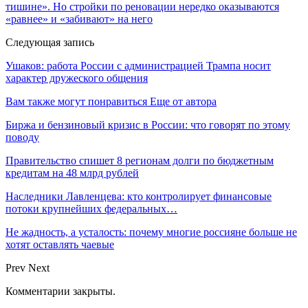
тишине». Но стройки по реновации нередко оказываются
«равнее» и «забивают» на него
Следующая запись
Ушаков: работа России с администрацией Трампа носит
характер дружеского общения
Вам также могут понравиться
Еще от автора
Биржа и бензиновый кризис в России: что говорят по этому
поводу
Правительство спишет 8 регионам долги по бюджетным
кредитам на 48 млрд рублей
Наследники Лавленцева: кто контролирует финансовые
потоки крупнейших федеральных…
Не жадность, а усталость: почему многие россияне больше не
хотят оставлять чаевые
Prev
Next
Комментарии закрыты.