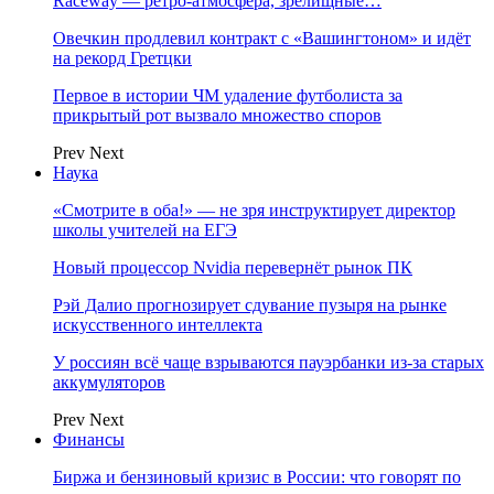
Raceway — ретро‑атмосфера, зрелищные…
Овечкин продлевил контракт с «Вашингтоном» и идёт
на рекорд Гретцки
Первое в истории ЧМ удаление футболиста за
прикрытый рот вызвало множество споров
Prev
Next
Наука
«Смотрите в оба!» — не зря инструктирует директор
школы учителей на ЕГЭ
Новый процессор Nvidia перевернёт рынок ПК
Рэй Далио прогнозирует сдувание пузыря на рынке
искусственного интеллекта
У россиян всё чаще взрываются пауэрбанки из-за старых
аккумуляторов
Prev
Next
Финансы
Биржа и бензиновый кризис в России: что говорят по