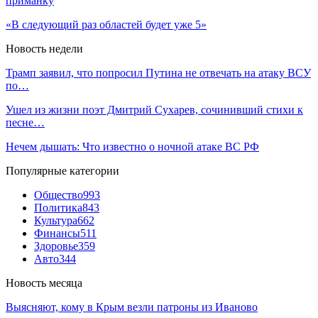
приманку
«В следующий раз областей будет уже 5»
Новость недели
Трамп заявил, что попросил Путина не отвечать на атаку ВСУ
по…
Ушел из жизни поэт Дмитрий Сухарев, сочинивший стихи к
песне…
Нечем дышать: Что известно о ночной атаке ВС РФ
Популярные категории
Общество
993
Политика
843
Культура
662
Финансы
511
Здоровье
359
Авто
344
Новость месяца
Выясняют, кому в Крым везли патроны из Иваново