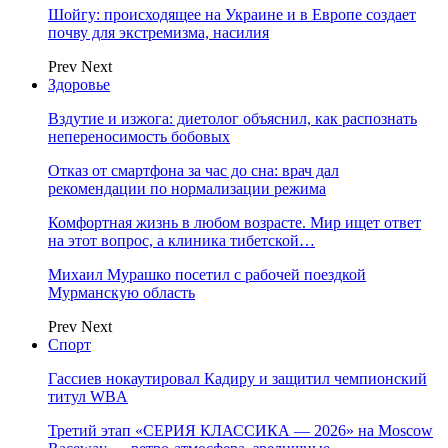
Шойгу: происходящее на Украине и в Европе создает
почву для экстремизма, насилия
Prev
Next
Здоровье
Вздутие и изжога: диетолог объяснил, как распознать
непереносимость бобовых
Отказ от смартфона за час до сна: врач дал
рекомендации по нормализации режима
Комфортная жизнь в любом возрасте. Мир ищет ответ
на этот вопрос, а клиника тибетской…
Михаил Мурашко посетил с рабочей поездкой
Мурманскую область
Prev
Next
Спорт
Гассиев нокаутировал Кадиру и защитил чемпионский
титул WBA
Третий этап «СЕРИЯ КЛАССИКА — 2026» на Moscow