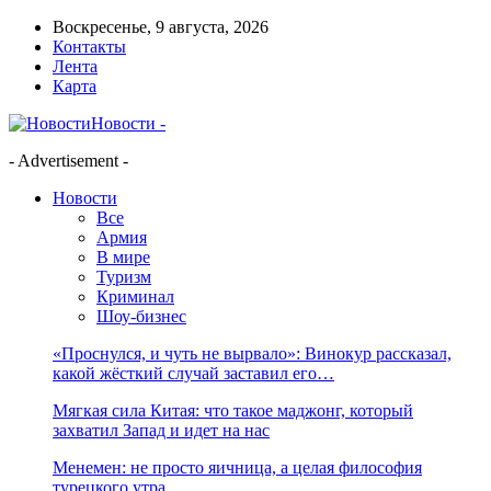
Воскресенье, 9 августа, 2026
Контакты
Лента
Карта
Новости -
- Advertisement -
Новости
Все
Армия
В мире
Туризм
Криминал
Шоу-бизнес
«Проснулся, и чуть не вырвало»: Винокур рассказал,
какой жёсткий случай заставил его…
Мягкая сила Китая: что такое маджонг, который
захватил Запад и идет на нас
Менемен: не просто яичница, а целая философия
турецкого утра