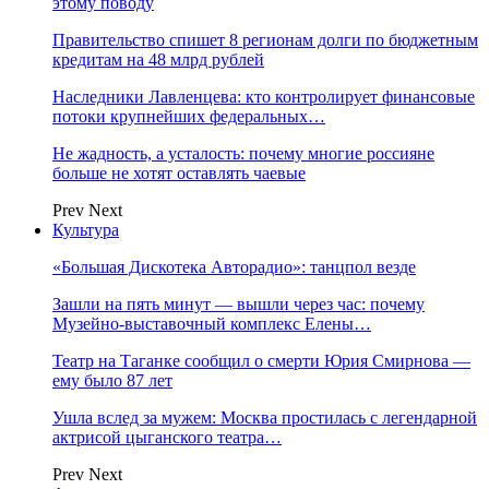
этому поводу
Правительство спишет 8 регионам долги по бюджетным
кредитам на 48 млрд рублей
Наследники Лавленцева: кто контролирует финансовые
потоки крупнейших федеральных…
Не жадность, а усталость: почему многие россияне
больше не хотят оставлять чаевые
Prev
Next
Культура
«Большая Дискотека Авторадио»: танцпол везде
Зашли на пять минут — вышли через час: почему
Музейно-выставочный комплекс Елены…
Театр на Таганке сообщил о смерти Юрия Смирнова —
ему было 87 лет
Ушла вслед за мужем: Москва простилась с легендарной
актрисой цыганского театра…
Prev
Next