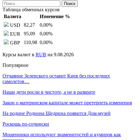
Таблица обменных курсов
Валюта
Изменение %
82,27
0,00
%
USD
95,09
0,00
%
EUR
110,98
0,00
%
GBP
Курсы валют в
RUB
на 9.08.2026
Популярное
Отчаяние Зеленского оставит Киев без последних
самолетов…
Наши дети росли в чистоте, а не в разврате
Закон о материнском капитале может претерпеть изменения
На родине Родиона Щедрина появится Дом-музей
Роскошь по-сочински
Мошенники используют знаменитостей и кумиров как