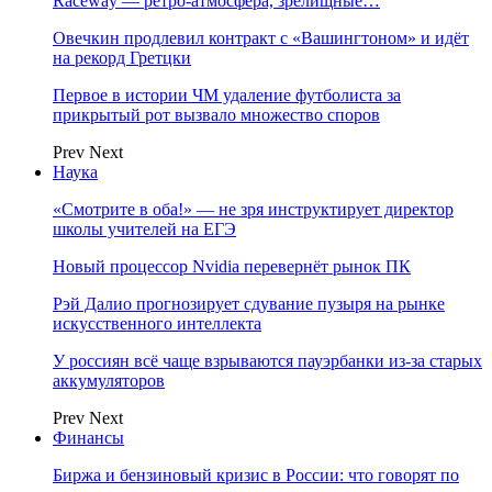
Raceway — ретро‑атмосфера, зрелищные…
Овечкин продлевил контракт с «Вашингтоном» и идёт
на рекорд Гретцки
Первое в истории ЧМ удаление футболиста за
прикрытый рот вызвало множество споров
Prev
Next
Наука
«Смотрите в оба!» — не зря инструктирует директор
школы учителей на ЕГЭ
Новый процессор Nvidia перевернёт рынок ПК
Рэй Далио прогнозирует сдувание пузыря на рынке
искусственного интеллекта
У россиян всё чаще взрываются пауэрбанки из-за старых
аккумуляторов
Prev
Next
Финансы
Биржа и бензиновый кризис в России: что говорят по