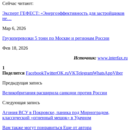
Сейчас читают:
Эксперт ГЕФЕСТ: «Энергоэффективность для застройщиков
не…
Мар 6, 2026
Грузоперевозки 5 тонн по Москве и регионам России
Фев 18, 2026
Источник:
www.interfax.ru
1
Поделится
Facebook
Twitter
OK.ru
VK
Telegram
WhatsApp
Viber
Предыдущая запись
Великобритания расширила санкции против России
Следующая запись
Агония ВСУ в Покровске, паника под Мирноградом,
классический «огненный мешок» в Удачном
Вам также могут понравиться
Еще от автора