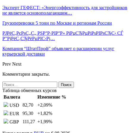
Эксперт ГЕФЕСТ: «Энергоэффективность для застройщиков
не является основополагающим…
Грузоперевозки 5 тонн по Москве и регионам России
РЈРёС‚РєРѕС„С„ РЅР°Р·РІР°Р» РїРµСЂРµРіРѕРІРѕСЂС‹ СЃ
Р”РјРёС‚СЂРёРµРІС‹Рј…
Компания “ШтатПроф” объявляет о расширении услуг
курьерской доставки
Prev
Next
Комментарии закрыты.
Таблица обменных курсов
Валюта
Изменение %
82,70
+2,09
%
USD
95,30
+1,82
%
EUR
111,27
+1,99
%
GBP