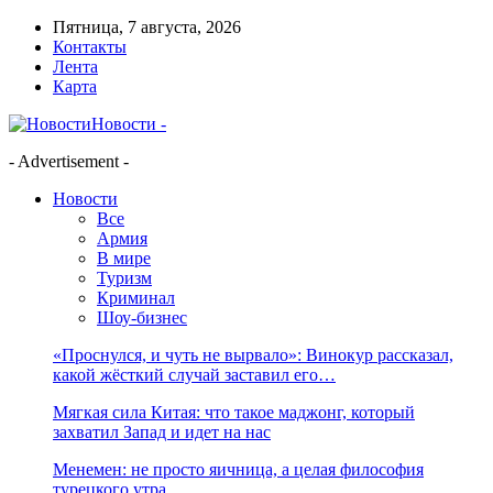
Пятница, 7 августа, 2026
Контакты
Лента
Карта
Новости -
- Advertisement -
Новости
Все
Армия
В мире
Туризм
Криминал
Шоу-бизнес
«Проснулся, и чуть не вырвало»: Винокур рассказал,
какой жёсткий случай заставил его…
Мягкая сила Китая: что такое маджонг, который
захватил Запад и идет на нас
Менемен: не просто яичница, а целая философия
турецкого утра