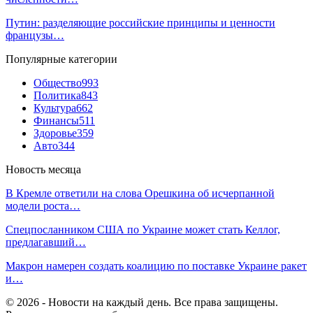
Путин: разделяющие российские принципы и ценности
французы…
Популярные категории
Общество
993
Политика
843
Культура
662
Финансы
511
Здоровье
359
Авто
344
Новость месяца
В Кремле ответили на слова Орешкина об исчерпанной
модели роста…
Спецпосланником США по Украине может стать Келлог,
предлагавший…
Макрон намерен создать коалицию по поставке Украине ракет
и…
© 2026 - Новости на каждый день. Все права защищены.