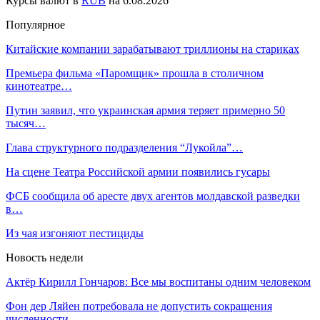
Курсы валют в
RUB
на 6.08.2026
Популярное
Китайские компании зарабатывают триллионы на стариках
Премьера фильма «Паромщик» прошла в столичном
кинотеатре…
Путин заявил, что украинская армия теряет примерно 50
тысяч…
Глава структурного подразделения “Лукойла”…
На сцене Театра Российской армии появились гусары
ФСБ сообщила об аресте двух агентов молдавской разведки
в…
Из чая изгоняют пестициды
Новость недели
Актёр Кирилл Гончаров: Все мы воспитаны одним человеком
Фон дер Ляйен потребовала не допустить сокращения
численности…