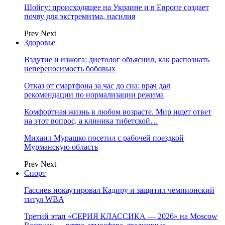
Шойгу: происходящее на Украине и в Европе создает
почву для экстремизма, насилия
Prev
Next
Здоровье
Вздутие и изжога: диетолог объяснил, как распознать
непереносимость бобовых
Отказ от смартфона за час до сна: врач дал
рекомендации по нормализации режима
Комфортная жизнь в любом возрасте. Мир ищет ответ
на этот вопрос, а клиника тибетской…
Михаил Мурашко посетил с рабочей поездкой
Мурманскую область
Prev
Next
Спорт
Гассиев нокаутировал Кадиру и защитил чемпионский
титул WBA
Третий этап «СЕРИЯ КЛАССИКА — 2026» на Moscow