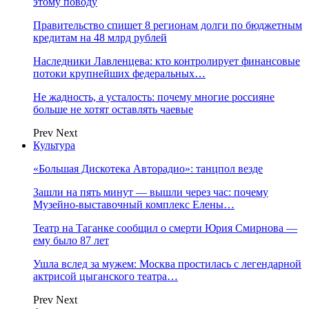
этому поводу
Правительство спишет 8 регионам долги по бюджетным
кредитам на 48 млрд рублей
Наследники Лавленцева: кто контролирует финансовые
потоки крупнейших федеральных…
Не жадность, а усталость: почему многие россияне
больше не хотят оставлять чаевые
Prev
Next
Культура
«Большая Дискотека Авторадио»: танцпол везде
Зашли на пять минут — вышли через час: почему
Музейно-выставочный комплекс Елены…
Театр на Таганке сообщил о смерти Юрия Смирнова —
ему было 87 лет
Ушла вслед за мужем: Москва простилась с легендарной
актрисой цыганского театра…
Prev
Next