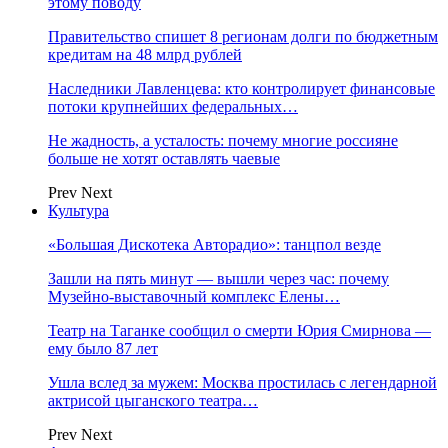
этому поводу
Правительство спишет 8 регионам долги по бюджетным
кредитам на 48 млрд рублей
Наследники Лавленцева: кто контролирует финансовые
потоки крупнейших федеральных…
Не жадность, а усталость: почему многие россияне
больше не хотят оставлять чаевые
Prev
Next
Культура
«Большая Дискотека Авторадио»: танцпол везде
Зашли на пять минут — вышли через час: почему
Музейно-выставочный комплекс Елены…
Театр на Таганке сообщил о смерти Юрия Смирнова —
ему было 87 лет
Ушла вслед за мужем: Москва простилась с легендарной
актрисой цыганского театра…
Prev
Next