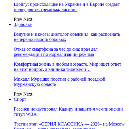
Шойгу: происходящее на Украине и в Европе создает
почву для экстремизма, насилия
Prev
Next
Здоровье
Вздутие и изжога: диетолог объяснил, как распознать
непереносимость бобовых
Отказ от смартфона за час до сна: врач дал
рекомендации по нормализации режима
Комфортная жизнь в любом возрасте. Мир ищет ответ
на этот вопрос, а клиника тибетской…
Михаил Мурашко посетил с рабочей поездкой
Мурманскую область
Prev
Next
Спорт
Гассиев нокаутировал Кадиру и защитил чемпионский
титул WBA
Третий этап «СЕРИЯ КЛАССИКА — 2026» на Moscow