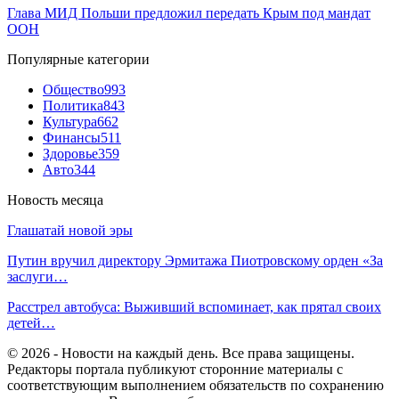
Глава МИД Польши предложил передать Крым под мандат
ООН
Популярные категории
Общество
993
Политика
843
Культура
662
Финансы
511
Здоровье
359
Авто
344
Новость месяца
Глашатай новой эры
Путин вручил директору Эрмитажа Пиотровскому орден «За
заслуги…
Расстрел автобуса: Выживший вспоминает, как прятал своих
детей…
© 2026 - Новости на каждый день. Все права защищены.
Редакторы портала публикуют сторонние материалы с
соответствующим выполнением обязательств по сохранению