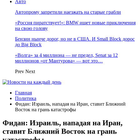
Авто
Автопрому запретили наезжать на старые грабли
«Россия пиратствует!»: BMW ищет новые приключения
на свою голову
Бензин нынче дорог, но не в США. И Small Block дорос
до Big Block
«Волга» за 4 миллиона — не предел, Senat за 12
миллионов «от Мантурова» — вот это…
Prev
Next
Главная
Политика
Фидан: Израиль, нападая на Иран, ставит Ближний
Восток на грань катастрофы
Фидан: Израиль, нападая на Иран,
ставит Ближний Восток на грань
катастрофы