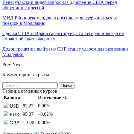
Венесуэльский лидер запросила одобрение США перед
общением с прессой
МИД РФ порекомендовал россиянам воздерживаться от
поездок в Молдавию
Сделка США и Ирана гарантирует, что Тегеран никогда не
сможет обладать ядерным…
Додон: решение выйти из СНГ станет ударом для экономики
Молдавии
Prev
Next
Комментарии закрыты.
Таблица обменных курсов
Валюта
Изменение %
82,27
0,00
%
USD
95,07
–0,02
%
EUR
110,99
0,00
%
GBP