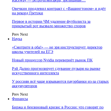
Raceway — ретро‑атмосфера, зрелищные…
Овечкин продлевил контракт с «Вашингтоном» и идёт
на рекорд Гретцки
Первое в истории ЧМ удаление футболиста за
прикрытый рот вызвало множество споров
Prev
Next
Наука
«Смотрите в оба!» — не зря инструктирует директор
школы учителей на ЕГЭ
Новый процессор Nvidia перевернёт рынок ПК
Рэй Далио прогнозирует сдувание пузыря на рынке
искусственного интеллекта
У россиян всё чаще взрываются пауэрбанки из-за старых
аккумуляторов
Prev
Next
Финансы
Биржа и бензиновый кризис в России: что говорят по