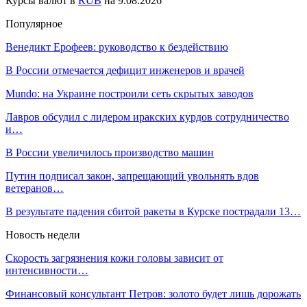
Курсы валют в
RUB
на 9.08.2026
Популярное
Венедикт Ерофеев: руководство к бездействию
В России отмечается дефицит инженеров и врачей
Mundo: на Украине построили сеть скрытых заводов
Лавров обсудил с лидером иракских курдов сотрудничество
и…
В России увеличилось производство машин
Путин подписал закон, запрещающий увольнять вдов
ветеранов…
В результате падения сбитой ракеты в Курске пострадали 13…
Новость недели
Скорость загрязнения кожи головы зависит от
интенсивности…
Финансовый консультант Петров: золото будет лишь дорожать