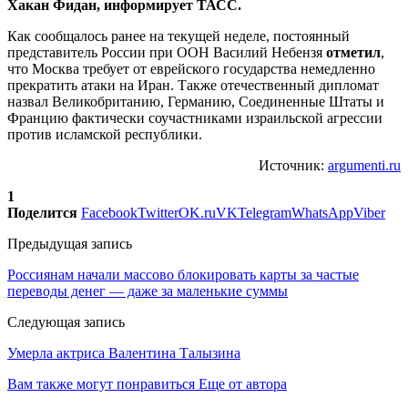
Хакан Фидан, информирует ТАСС.
Как сообщалось ранее на текущей неделе, постоянный
представитель России при ООН Василий Небензя
отметил
,
что Москва требует от еврейского государства немедленно
прекратить атаки на Иран. Также отечественный дипломат
назвал Великобританию, Германию, Соединенные Штаты и
Францию фактически соучастниками израильской агрессии
против исламской республики.
Источник:
argumenti.ru
1
Поделится
Facebook
Twitter
OK.ru
VK
Telegram
WhatsApp
Viber
Предыдущая запись
Россиянам начали массово блокировать карты за частые
переводы денег — даже за маленькие суммы
Следующая запись
Умерла актриса Валентина Талызина
Вам также могут понравиться
Еще от автора