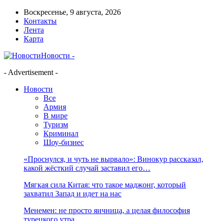
Воскресенье, 9 августа, 2026
Контакты
Лента
Карта
Новости -
- Advertisement -
Новости
Все
Армия
В мире
Туризм
Криминал
Шоу-бизнес
«Проснулся, и чуть не вырвало»: Винокур рассказал,
какой жёсткий случай заставил его…
Мягкая сила Китая: что такое маджонг, который
захватил Запад и идет на нас
Менемен: не просто яичница, а целая философия
турецкого утра