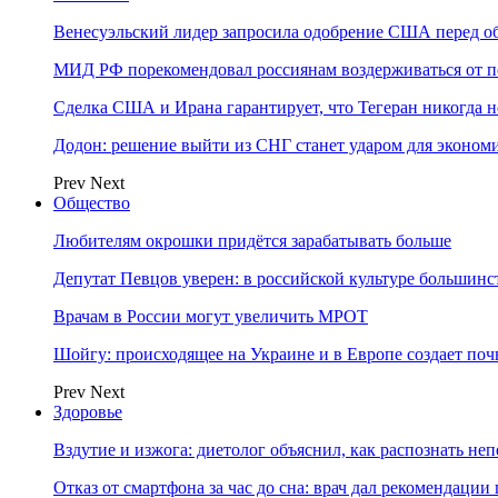
Венесуэльский лидер запросила одобрение США перед о
МИД РФ порекомендовал россиянам воздерживаться от 
Сделка США и Ирана гарантирует, что Тегеран никогда 
Додон: решение выйти из СНГ станет ударом для эконо
Prev
Next
Общество
Любителям окрошки придётся зарабатывать больше
Депутат Певцов уверен: в российской культуре большинст
Врачам в России могут увеличить МРОТ
Шойгу: происходящее на Украине и в Европе создает поч
Prev
Next
Здоровье
Вздутие и изжога: диетолог объяснил, как распознать не
Отказ от смартфона за час до сна: врач дал рекомендаци