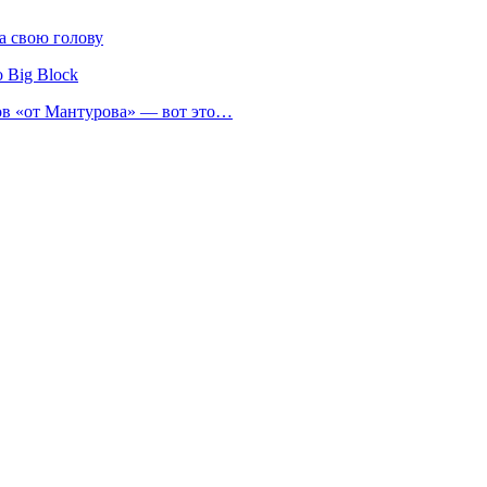
а свою голову
 Big Block
нов «от Мантурова» — вот это…