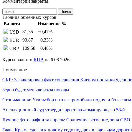
Комментарии закрыты.
Таблица обменных курсов
Валюта
Изменение %
81,35
+0,47
%
USD
93,87
+0,33
%
EUR
109,58
+0,48
%
GBP
Курсы валют в
RUB
на 6.08.2026
Популярное
СКР: Зафиксирован факт совершения Киевом попытки ядерно
Зерна будет меньше из-за погоды
Стоп-машина: Утильсбор на электромобили подняли более че
Апелляционный суд утвердил арест экс-командующего 58-й…
Лучшие фотографии за апрель: Солнечное затмение, зона СВО
Глава Крыма сделал к новому году подарок владельцам дорог