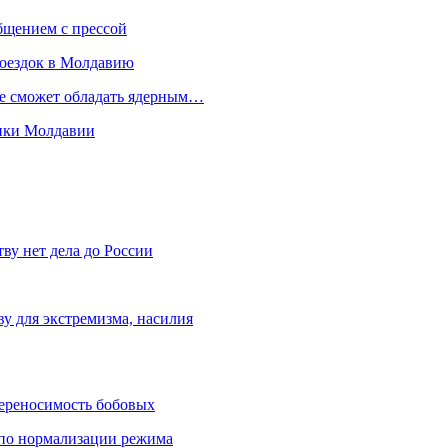
бщением с прессой
поездок в Молдавию
не сможет обладать ядерным…
мики Молдавии
ву нет дела до России
ву для экстремизма, насилия
переносимость бобовых
и по нормализации режима