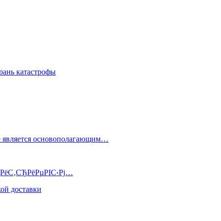
грань катастрофы
е является основополагающим…
РјРёС‚СЂРёРµРІС‹Рј…
ой доставки