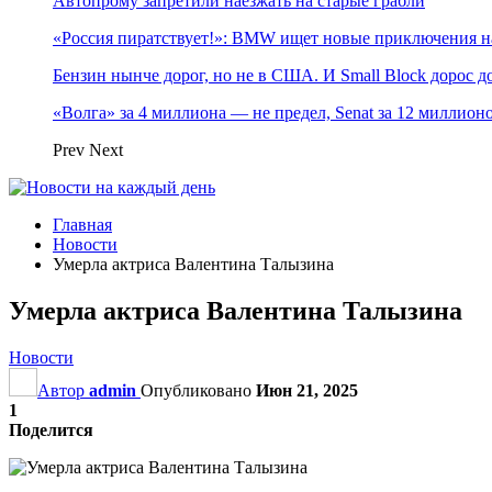
Автопрому запретили наезжать на старые грабли
«Россия пиратствует!»: BMW ищет новые приключения н
Бензин нынче дорог, но не в США. И Small Block дорос до
«Волга» за 4 миллиона — не предел, Senat за 12 миллио
Prev
Next
Главная
Новости
Умерла актриса Валентина Талызина
Умерла актриса Валентина Талызина
Новости
Автор
admin
Опубликовано
Июн 21, 2025
1
Поделится