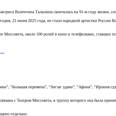
триса Валентина Талызина скончалась на 91-м году жизни, соо
егодня, 21 июня 2025 года, не стало народной артистки России
ре Моссовета, около 100 ролей в кино и телефильмах, ставших 
не…
ки”, “Большая перемена”, “Зигзаг удачи”, “Афоня”, “Ирония суд
язана с Театром Моссовета, в труппу которого она была принят
бщено отдельно.