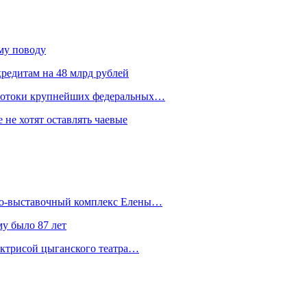
ому поводу
редитам на 48 млрд рублей
 потоки крупнейших федеральных…
 не хотят оставлять чаевые
йно-выставочный комплекс Елены…
у было 87 лет
актрисой цыганского театра…