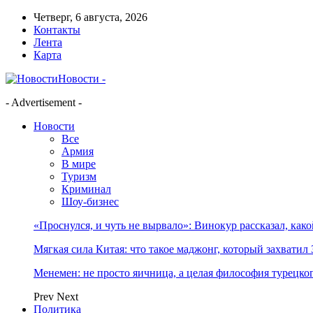
Четверг, 6 августа, 2026
Контакты
Лента
Карта
Новости -
- Advertisement -
Новости
Все
Армия
В мире
Туризм
Криминал
Шоу-бизнес
«Проснулся, и чуть не вырвало»: Винокур рассказал, как
Мягкая сила Китая: что такое маджонг, который захватил 
Менемен: не просто яичница, а целая философия турецког
Prev
Next
Политика