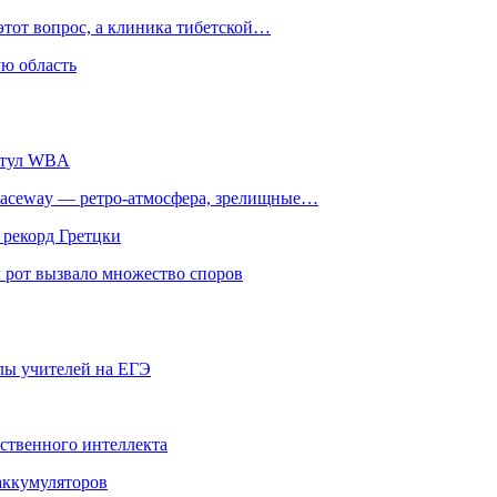
этот вопрос, а клиника тибетской…
ю область
титул WBA
ceway — ретро‑атмосфера, зрелищные…
 рекорд Гретцки
 рот вызвало множество споров
олы учителей на ЕГЭ
сственного интеллекта
 аккумуляторов