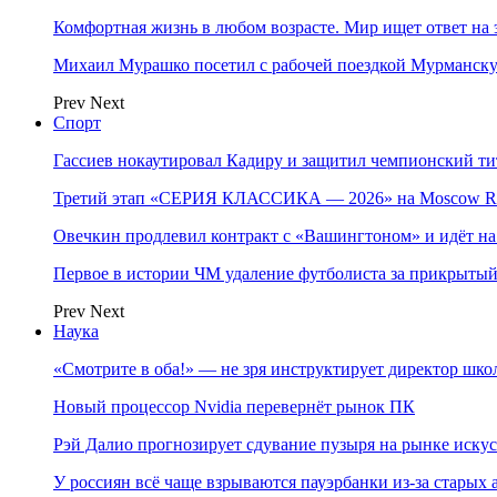
Комфортная жизнь в любом возрасте. Мир ищет ответ на 
Михаил Мурашко посетил с рабочей поездкой Мурманску
Prev
Next
Спорт
Гассиев нокаутировал Кадиру и защитил чемпионский 
Третий этап «СЕРИЯ КЛАССИКА — 2026» на Moscow Ra
Овечкин продлевил контракт с «Вашингтоном» и идёт на
Первое в истории ЧМ удаление футболиста за прикрытый
Prev
Next
Наука
«Смотрите в оба!» — не зря инструктирует директор шк
Новый процессор Nvidia перевернёт рынок ПК
Рэй Далио прогнозирует сдувание пузыря на рынке иску
У россиян всё чаще взрываются пауэрбанки из-за старых