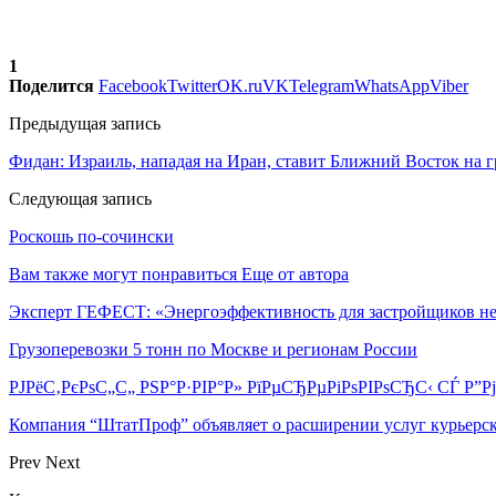
1
Поделится
Facebook
Twitter
OK.ru
VK
Telegram
WhatsApp
Viber
Предыдущая запись
Фидан: Израиль, нападая на Иран, ставит Ближний Восток на 
Следующая запись
Роскошь по-сочински
Вам также могут понравиться
Еще от автора
Эксперт ГЕФЕСТ: «Энергоэффективность для застройщиков н
Грузоперевозки 5 тонн по Москве и регионам России
РЈРёС‚РєРѕС„С„ РЅР°Р·РІР°Р» РїРµСЂРµРіРѕРІРѕСЂС‹ СЃ Р”
Компания “ШтатПроф” объявляет о расширении услуг курьерск
Prev
Next