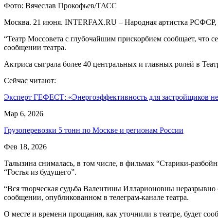
Фото: Вячеслав Прокофьев/ТАСС
Москва. 21 июня. INTERFAX.RU – Народная артистка РСФСР, ак
“Театр Моссовета с глубочайшим прискорбием сообщает, что с
сообщении театра.
Актриса сыграла более 40 центральных и главных ролей в Теат
Сейчас читают:
Эксперт ГЕФЕСТ: «Энергоэффективность для застройщиков 
Мар 6, 2026
Грузоперевозки 5 тонн по Москве и регионам России
Фев 18, 2026
Талызина снималась, в том числе, в фильмах “Старики-разбойни
“Гостья из будущего”.
“Вся творческая судьба Валентины Илларионовны неразрывно св
сообщении, опубликованном в телеграм-канале театра.
О месте и времени прощания, как уточнили в театре, будет соо