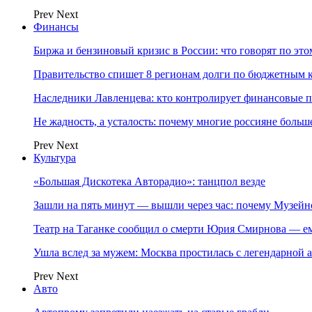
Prev
Next
Финансы
Биржа и бензиновый кризис в России: что говорят по эт
Правительство спишет 8 регионам долги по бюджетным к
Наследники Лавленцева: кто контролирует финансовые
Не жадность, а усталость: почему многие россияне больше
Prev
Next
Культура
«Большая Дискотека Авторадио»: танцпол везде
Зашли на пять минут — вышли через час: почему Музе
Театр на Таганке сообщил о смерти Юрия Смирнова — ем
Ушла вслед за мужем: Москва простилась с легендарной 
Prev
Next
Авто