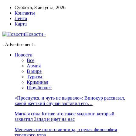
Суббота, 8 августа, 2026
Контакты
Лента
Карта
Новости -
- Advertisement -
Новости
Все
Армия
В мире
Туризм
Криминал
Шоу-бизнес
«Проснулся, и чуть не вырвало»: Винокур рассказал,
какой жёсткий случай заставил его…
Мягкая сила Китая: что такое маджонг, который
захватил Запад и идет на нас
Менемен: не просто яичница, а целая философия
турецкого утра