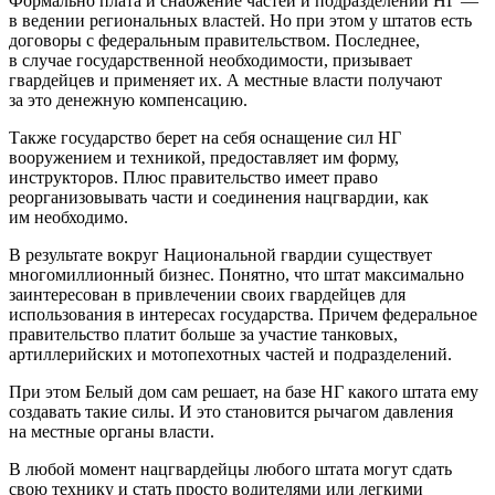
Формально плата и снабжение частей и подразделений НГ —
в ведении региональных властей. Но при этом у штатов есть
договоры с федеральным правительством. Последнее,
в случае государственной необходимости, призывает
гвардейцев и применяет их. А местные власти получают
за это денежную компенсацию.
Также государство берет на себя оснащение сил НГ
вооружением и техникой, предоставляет им форму,
инструкторов. Плюс правительство имеет право
реорганизовывать части и соединения нацгвардии, как
им необходимо.
В результате вокруг Национальной гвардии существует
многомиллионный бизнес. Понятно, что штат максимально
заинтересован в привлечении своих гвардейцев для
использования в интересах государства. Причем федеральное
правительство платит больше за участие танковых,
артиллерийских и мотопехотных частей и подразделений.
При этом Белый дом сам решает, на базе НГ какого штата ему
создавать такие силы. И это становится рычагом давления
на местные органы власти.
В любой момент нацгвардейцы любого штата могут сдать
свою технику и стать просто водителями или легкими