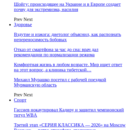
Шойгу: происходящее на Украине и в Европе создает
почву для экстремизма, насилия
Prev
Next
Здоровье
Вздутие и изжога: диетолог объяснил, как распознать
непереносимость бобовых
Отказ от смартфона за час до сна: врач дал
рекомендации по нормализации режима
Комфортная жизнь в любом возрасте. Мир ищет ответ
на этот вопрос, а клиника тибетской…
Михаил Мурашко посетил с рабочей поездкой
Мурманскую область
Prev
Next
Спорт
Гассиев нокаутировал Кадиру и защитил чемпионский
титул WBA
Третий этап «СЕРИЯ КЛАССИКА — 2026» на Moscow