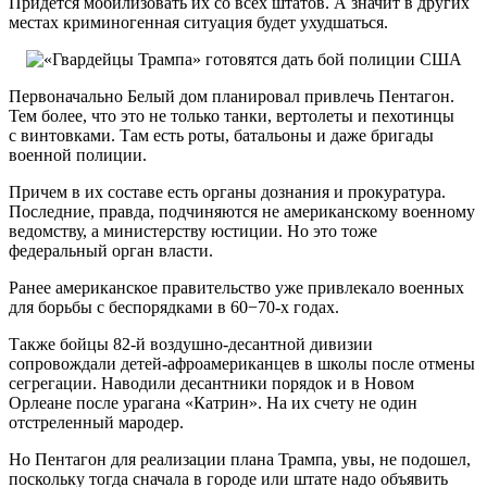
Придется мобилизовать их со всех штатов. А значит в других
местах криминогенная ситуация будет ухудшаться.
Первоначально Белый дом планировал привлечь Пентагон.
Тем более, что это не только танки, вертолеты и пехотинцы
с винтовками. Там есть роты, батальоны и даже бригады
военной полиции.
Причем в их составе есть органы дознания и прокуратура.
Последние, правда, подчиняются не американскому военному
ведомству, а министерству юстиции. Но это тоже
федеральный орган власти.
Ранее американское правительство уже привлекало военных
для борьбы с беспорядками в 60−70-х годах.
Также бойцы 82-й воздушно-десантной дивизии
сопровождали детей-афроамериканцев в школы после отмены
сегрегации. Наводили десантники порядок и в Новом
Орлеане после урагана «Катрин». На их счету не один
отстреленный мародер.
Но Пентагон для реализации плана Трампа, увы, не подошел,
поскольку тогда сначала в городе или штате надо объявить