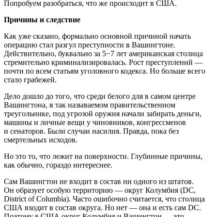
Попробуем разобраться, что же происходит в США.
Причины и следствие
Как уже сказано, формально основной причиной начать
операцию стал разгул преступности в Вашингтоне.
Действительно, буквально за 5−7 лет американская столица
стремительно криминализировалась. Рост преступлений —
почти по всем статьям уголовного кодекса. Но больше всего
стало грабежей.
Дело дошло до того, что среди белого для в самом центре
Вашингтона, в так называемом правительственном
треугольнике, под угрозой оружия начали забирать деньги,
машины и личные вещи у чиновников, конгрессменов
и сенаторов. Были случаи насилия. Правда, пока без
смертельных исходов.
Но это то, что лежит на поверхности. Глубинные причины,
как обычно, гораздо интереснее.
Сам Вашингтон не входит в состав ни одного из штатов.
Он образует особую территорию — округ Колумбия (DC,
District of Columbia). Часто ошибочно считается, что столица
США входит в состав округа. Но нет — она и есть сам DC.
Поэтому в США округ Колумбия и Вашингтон — это