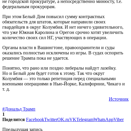
не городской прокуратуре, а непосредственно минюсту, т.е.
федеральным прокурорам.
При этом Белый Дом повысил сумму контрактных
обязательств для штатов, которые направили своих
гвардейцев в округ Колумбия. И нет ничего удивительного,
что уже Южная Каролина и Орегон срочно хотят увеличить
количество своих сил НГ, участвующих в операции.
Органы власти в Вашингтоне, правоохранители и суды
оказались полностью исключены из игры. В судах оспорить
решение Трампа пока не удается.
Понятно, что рано или поздно либералы найдут лазейку.
Но и Белый дом будет готов к этому. Так что округ
Колумбия — это только репетиция перед специальными
военными операциями в Нью-Йорке, Калифорнии, Чикаго и
т. д.
Источник
#Дональд Трамп
1
Поделится
Facebook
Twitter
OK.ru
VK
Telegram
WhatsApp
Viber
Предыдущая запись