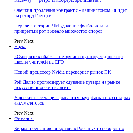
Raceway — ретро‑атмосфера, зрелищные…
Овечкин продлевил контракт с «Вашингтоном» и идёт
на рекорд Гретцки
Первое в истории ЧМ удаление футболиста за
прикрытый рот вызвало множество споров
Prev
Next
Наука
«Смотрите в оба!» — не зря инструктирует директор
школы учителей на ЕГЭ
Новый процессор Nvidia перевернёт рынок ПК
Рэй Далио прогнозирует сдувание пузыря на рынке
искусственного интеллекта
У россиян всё чаще взрываются пауэрбанки из-за старых
аккумуляторов
Prev
Next
Финансы
Биржа и бензиновый кризис в России: что говорят по