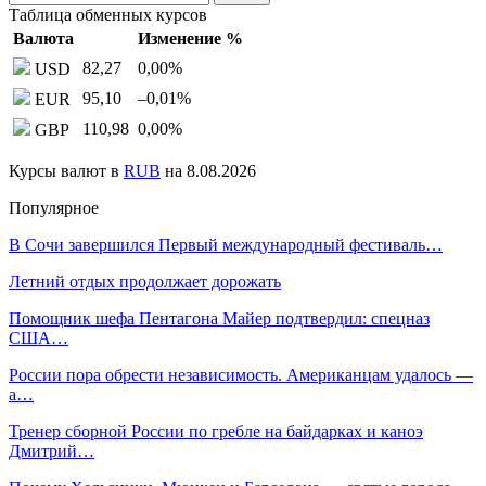
Таблица обменных курсов
Валюта
Изменение %
82,27
0,00
%
USD
95,10
–0,01
%
EUR
110,98
0,00
%
GBP
Курсы валют в
RUB
на 8.08.2026
Популярное
В Сочи завершился Первый международный фестиваль…
Летний отдых продолжает дорожать
Помощник шефа Пентагона Майер подтвердил: спецназ
США…
России пора обрести независимость. Американцам удалось —
а…
Тренер сборной России по гребле на байдарках и каноэ
Дмитрий…