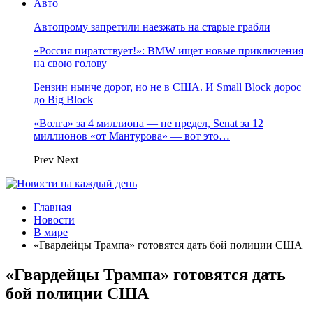
Авто
Автопрому запретили наезжать на старые грабли
«Россия пиратствует!»: BMW ищет новые приключения
на свою голову
Бензин нынче дорог, но не в США. И Small Block дорос
до Big Block
«Волга» за 4 миллиона — не предел, Senat за 12
миллионов «от Мантурова» — вот это…
Prev
Next
Главная
Новости
В мире
«Гвардейцы Трампа» готовятся дать бой полиции США
«Гвардейцы Трампа» готовятся дать
бой полиции США