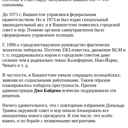
синонимы.
До 1973 г. Вашингтон управлялся федеральным
правительством. Но в 1973-м был издан специальный
законодательный акт, и в Вашингтоне появились городской
совет и мэр. Помимо органов самоуправления было
сформировано управление полиции.
С 1990-х городское/окружное руководство фактически
захватили либералы. Поэтому DEI-повестка, движение BLM и
т. п. поддерживалось мэром и городским советом даже
сильнее чем в радикально левых Калифорнии, Нью-Йорке,
Чикаго и т. д.
В частности, в Вашингтоне начали сокращать полицейских,
заменяя их социальными работниками. Таким образом
планировалось побороть преступность. Причем
администрация
Джо Байдена
всячески поддерживала эти
решения.
Ничего удивительного, что с повторным избранием Дональда
Трампа окружной совет и мэр начали блокировать все
инициативы нового президента. В том числе, что особо
важно, и по борьбе с незаконными мигрантами.