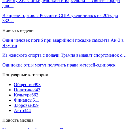
Почему Хельсинки, Мюнхен и Барселона — святые города
для…
В апреле торговля России и США увеличилась на 20%, до
332…
Новость недели
Один человек погиб при аварийной посадке самолета Ан-3 в
Якутии
Из женского спорта с подачи Трампа выдавят спортсменок с…
Одинокие отцы могут получить права матерей-одиночек
Популярные категории
Общество
993
Политика
843
Культура
662
Финансы
511
Здоровье
359
Авто
344
Новость месяца