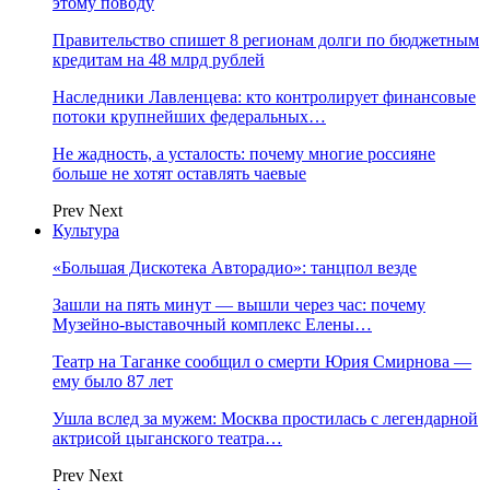
этому поводу
Правительство спишет 8 регионам долги по бюджетным
кредитам на 48 млрд рублей
Наследники Лавленцева: кто контролирует финансовые
потоки крупнейших федеральных…
Не жадность, а усталость: почему многие россияне
больше не хотят оставлять чаевые
Prev
Next
Культура
«Большая Дискотека Авторадио»: танцпол везде
Зашли на пять минут — вышли через час: почему
Музейно-выставочный комплекс Елены…
Театр на Таганке сообщил о смерти Юрия Смирнова —
ему было 87 лет
Ушла вслед за мужем: Москва простилась с легендарной
актрисой цыганского театра…
Prev
Next