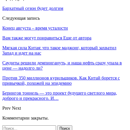
Бархатный сезон будет долгим
Следующая запись
Конец августа – время усталости
Вам также могут понравиться
Еще от автора
Мягкая сила Китая: что такое маджонг, который захватил
Запад и идет на нас
Саудиты решили демпингануть, и наша нефть сразу упала в
цене — надолго ли?
Против 350 миллионов курильщиков. Как Китай борется с
привычкой, похожей на эпидемию
Берингов тоннель — это проект будущего светлого мира,
доброго и прекрасного. И…
Prev
Next
Комментарии закрыты.