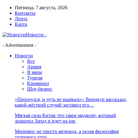
Пятница, 7 августа, 2026
Контакты
Лента
Карта
Новости -
- Advertisement -
Новости
Все
Армия
В мире
Туризм
Криминал
Шоу-бизнес
«Проснулся, и чуть не вырвало»: Винокур рассказал,
какой жёсткий случай заставил его…
Мягкая сила Китая: что такое маджонг, который
захватил Запад и идет на нас
Менемен: не просто яичница, а целая философия
турецкого утра