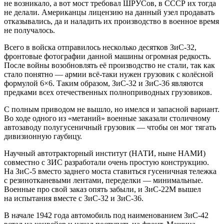
не возникало, а вот мост требовал ШРУСов, в СССР их тогда
не делали. Американцы лицензию на данный узел продавать
отказывались, да и наладить их производство в военное время
не получалось.
Всего в войска отправилось несколько десятков ЗиС-32,
фронтовые фотографии данной машины огромная редкость.
После войны возобновлять её производство не стали, так как
стало понятно — армии всё-таки нужен грузовик с колёсной
формулой 6×6. Таким образом, ЗиС-32 и ЗиС-36 являются
предками всех отечественных полноприводных грузовиков.
С полным приводом не вышло, но имелся и запасной вариант.
Во ходе одного из «метаний» военные заказали столичному
автозаводу полугусеничный грузовик — чтобы он мог тягать
дивизионную гаубицу.
Научный автотракторный институт (НАТИ, ныне НАМИ)
совместно с ЗИС разработали очень простую конструкцию.
На ЗиС-5 вместо заднего моста ставиться гусеничная тележка
с резинотканевыми лентами, переделки — минимальные.
Военные про свой заказ опять забыли, и ЗиС-22М вышел
на испытания вместе с ЗиС-32 и ЗиС-36.
В начале 1942 года автомобиль под наименованием ЗиС-42