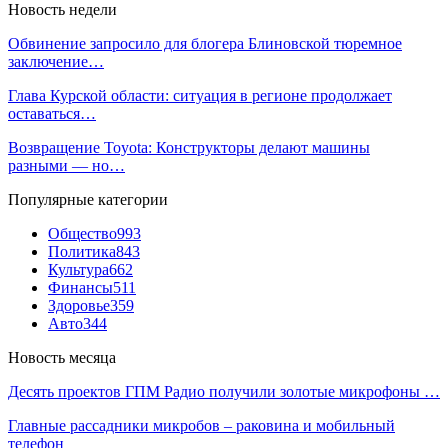
Новость недели
Обвинение запросило для блогера Блиновской тюремное
заключение…
Глава Курской области: ситуация в регионе продолжает
оставаться…
Возвращение Toyota: Конструкторы делают машины
разными — но…
Популярные категории
Общество
993
Политика
843
Культура
662
Финансы
511
Здоровье
359
Авто
344
Новость месяца
Десять проектов ГПМ Радио получили золотые микрофоны …
Главные рассадники микробов – раковина и мобильный
телефон