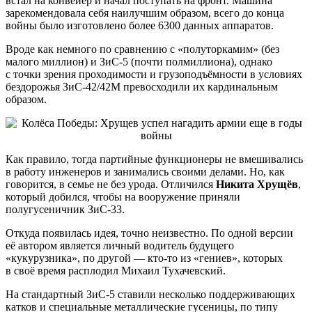
встал на конвейер и начал поступать на фронт. Машина
зарекомендовала себя наилучшим образом, всего до конца
войны было изготовлено более 6300 данных аппаратов.
Вроде как немного по сравнению с «полуторкамим» (без
малого миллион) и ЗиС-5 (почти полмиллиона), однако
с точки зрения проходимости и грузоподъёмности в условиях
бездорожья ЗиС-42/42М превосходили их кардинальным
образом.
Как правило, тогда партийные функционеры не вмешивались
в работу инженеров и занимались своими делами. Но, как
говорится, в семье не без урода. Отличился
Никита Хрущёв
,
который добился, чтобы на вооружение приняли
полугусеничник ЗиС-33.
Откуда появилась идея, точно неизвестно. По одной версии
её автором является личный водитель будущего
«кукурузника», по другой — кто-то из «гениев», которых
в своё время расплодил Михаил Тухачевский.
На стандартный ЗиС-5 ставили несколько поддерживающих
катков и специальные металлические гусеницы, по типу