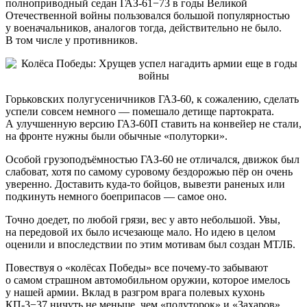
полноприводный седан ГАЗ-61−73 в годы Великой
Отечественной войны пользовался большой популярностью
у военачальников, аналогов тогда, действительно не было.
В том числе у противников.
Горьковских полугусеничников ГАЗ-60, к сожалению, сделать
успели совсем немного — помешало детище партократа.
А улучшенную версию ГАЗ-60П ставить на конвейер не стали,
на фронте нужны были обычные «полуторки».
Особой грузоподъёмностью ГАЗ-60 не отличался, движок был
слабоват, хотя по самому суровому бездорожью пёр он очень
уверенно. Доставить куда-то бойцов, вывезти раненых или
подкинуть немного боеприпасов — самое оно.
Точно доедет, по любой грязи, вес у авто небольшой. Увы,
на передовой их было исчезающе мало. Но идею в целом
оценили и впоследствии по этим мотивам был создан МТЛБ.
Повествуя о «колёсах Победы» все почему-то забывают
о самом страшном автомобильном оружии, которое имелось
у нашей армии. Вклад в разгром врага полевых кухонь
КП-3−37 ничуть не меньше, чем «полуторок» и «Захаров»,