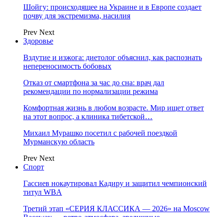
Шойгу: происходящее на Украине и в Европе создает
почву для экстремизма, насилия
Prev
Next
Здоровье
Вздутие и изжога: диетолог объяснил, как распознать
непереносимость бобовых
Отказ от смартфона за час до сна: врач дал
рекомендации по нормализации режима
Комфортная жизнь в любом возрасте. Мир ищет ответ
на этот вопрос, а клиника тибетской…
Михаил Мурашко посетил с рабочей поездкой
Мурманскую область
Prev
Next
Спорт
Гассиев нокаутировал Кадиру и защитил чемпионский
титул WBA
Третий этап «СЕРИЯ КЛАССИКА — 2026» на Moscow