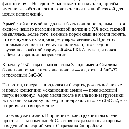
фантастиш»… Неверно. У нас тоже этого хватало, причём
именно разработки военных лет стали отправной точкой для
целых направлений.
Армейский автомобиль должен быть полноприводным — эта
аксиома нашего времени в первой половине ХХ века таковой
не являлась. Более того, военные порой сами не могли понять,
что им нужно, их запросы регулярно менялись. При этом
в промышленности почему-то понимали, что средний
грузовик с колёсной формулой 4×4 РККА нужен, и вовсю
работали в данном направлении.
К началу 1941 года на московском Заводе имени
Сталина
были полностью готовы две модели — двухосный ЗиС-32
и трёхосный ЗиС-36.
Напротив, генералы продолжали бредить, рожать всё новые
и новые концепции механизации армии — пока жареный
петух не клюнул. Через месяц после начала войны грузовики
испытали, заказчику почему-то понравился только ЗиС-32, его
и приняли на вооружение.
Но было уже поздно. В принципе, конструкция там очень
простая — на обычный ЗиС-5 ставится раздаточная коробка
и ведущий передний мост. С «раздаткой» проблем