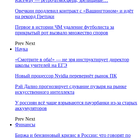
Raceway — ретро‑атмосфера, зрелищные…
Овечкин продлевил контракт с «Вашингтоном» и идёт
на рекорд Гретцки
Первое в истории ЧМ удаление футболиста за
прикрытый рот вызвало множество споров
Prev
Next
Наука
«Смотрите в оба!» — не зря инструктирует директор
школы учителей на ЕГЭ
Новый процессор Nvidia перевернёт рынок ПК
Рэй Далио прогнозирует сдувание пузыря на рынке
искусственного интеллекта
У россиян всё чаще взрываются пауэрбанки из-за старых
аккумуляторов
Prev
Next
Финансы
Биржа и бензиновый кризис в России: что говорят по