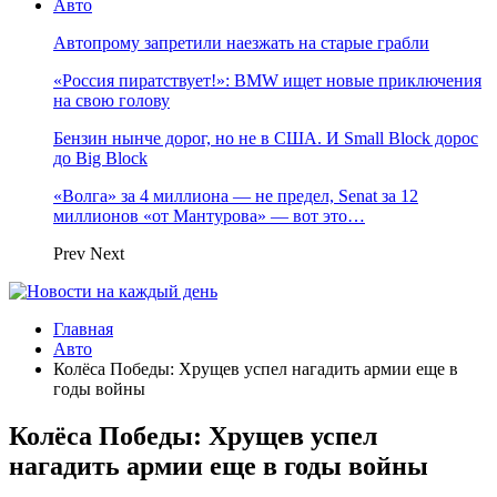
Авто
Автопрому запретили наезжать на старые грабли
«Россия пиратствует!»: BMW ищет новые приключения
на свою голову
Бензин нынче дорог, но не в США. И Small Block дорос
до Big Block
«Волга» за 4 миллиона — не предел, Senat за 12
миллионов «от Мантурова» — вот это…
Prev
Next
Главная
Авто
Колёса Победы: Хрущев успел нагадить армии еще в
годы войны
Колёса Победы: Хрущев успел
нагадить армии еще в годы войны