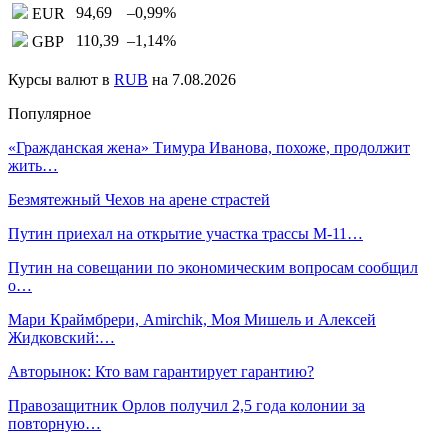
94,69
–0,99
%
EUR
110,39
–1,14
%
GBP
Курсы валют в
RUB
на 7.08.2026
Популярное
«Гражданская жена» Тимура Иванова, похоже, продолжит
жить…
Безмятежный Чехов на арене страстей
Путин приехал на открытие участка трассы М-11…
Путин на совещании по экономическим вопросам сообщил
о…
Мари Краймбрери, Amirchik, Моя Мишель и Алексей
Жидковский:…
Авторынок: Кто вам гарантирует гарантию?
Правозащитник Орлов получил 2,5 года колонии за
повторную…