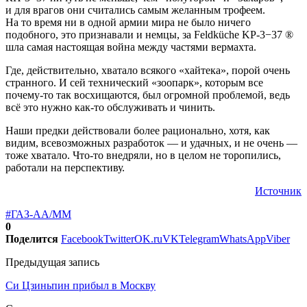
и для врагов они считались самым желанным трофеем.
На то время ни в одной армии мира не было ничего
подобного, это признавали и немцы, за Feldküche KP-3−37 ®
шла самая настоящая война между частями вермахта.
Где, действительно, хватало всякого «хайтека», порой очень
странного. И сей технический «зоопарк», которым все
почему-то так восхищаются, был огромной проблемой, ведь
всё это нужно как-то обслуживать и чинить.
Наши предки действовали более рационально, хотя, как
видим, всевозможных разработок — и удачных, и не очень —
тоже хватало. Что-то внедряли, но в целом не торопились,
работали на перспективу.
Источник
#ГАЗ-АА/ММ
0
Поделится
Facebook
Twitter
OK.ru
VK
Telegram
WhatsApp
Viber
Предыдущая запись
Си Цзиньпин прибыл в Москву