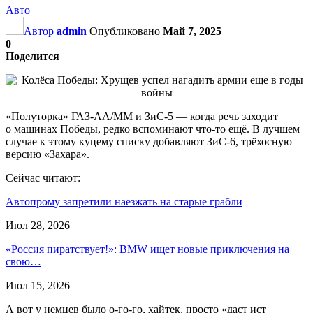
Авто
Автор
admin
Опубликовано
Май 7, 2025
0
Поделится
«Полуторка» ГАЗ-АА/ММ и ЗиС-5 — когда речь заходит
о машинах Победы, редко вспоминают что-то ещё. В лучшем
случае к этому куцему списку добавляют ЗиС-6, трёхосную
версию «Захара».
Сейчас читают:
Автопрому запретили наезжать на старые грабли
Июл 28, 2026
«Россия пиратствует!»: BMW ищет новые приключения на
свою…
Июл 15, 2026
А вот у немцев было о-го-го, хайтек, просто «даст ист