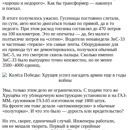
«хорошо и недорого». Как бы трансформер — накинул
и поехал.
В итоге получилось ужасно. Гусеницы постоянно слетали,
по сути, авто могло двигаться только по прямой, да и то
недолго. При этом расход топлива составлял до 470 литров
на 100 километров. Это не опечатка — да, без малого
полтысячи литров на «сотню». Водители ненавидели ЗиС-33
и частенько «теряли» эти самые ленты. Оборудование для
их привода тут же демонтировалось, получался обычный
ЗиС-5, на это смотрели сквозь пальцы. Сколько именно
ЗиС-33 было выпущено точно неизвестно, но не менее
3500−4000 единиц.
Увы, только этим дело не ограничилось. С подачи того же
Хрущёва эту ублюдочную конструкцию установили и на ГАЗ-
ММ, грузовиков ГАЗ-65 изготовили ещё 1800 штук.
На фронте им тоже делали «антиконверсию» в обычные
«полуторки». И что это было — дурость или вредительство?
Но это, скорее, единичный случай. Инженеры работали,
им не мешали творить. Первый в мире серийные