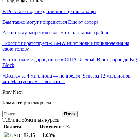
Следующая запись
В Росстате подтвердили рост цен на овощи
Вам также могут понравиться
Еще от автора
Автопрому запретили наезжать на старые грабли
«Россия пиратствует!»: BMW ищет новые приключения на
свою голову
Бензин нынче дорог, но не в США. И Small Block дорос до Big
Block
«Волга» за 4 миллиона — не предел, Senat за 12 миллионов
«от Мантурова» — вот это…
Prev
Next
Комментарии закрыты.
Таблица обменных курсов
Валюта
Изменение %
82,15
–1,03
%
USD