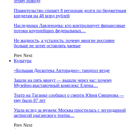
этому поводу
Правительство спишет 8 регионам долги по бюджетным
кредитам на 48 млрд рублей
Наследники Лавленцева: кто контролирует финансовые
потоки крупнейших федеральных…
Не жадность, а усталость: почему многие россияне
больше не хотят оставлять чаевые
Prev
Next
Культура
«Большая Дискотека Авторадио»: танцпол везде
Зашли на пять минут — вышли через час: почему
Музейно-выставочный комплекс Елены…
Театр на Таганке сообщил о смерти Юрия Смирнова —
ему было 87 лет
Ушла вслед за мужем: Москва простилась с легендарной
актрисой цыганского театра…
Prev
Next