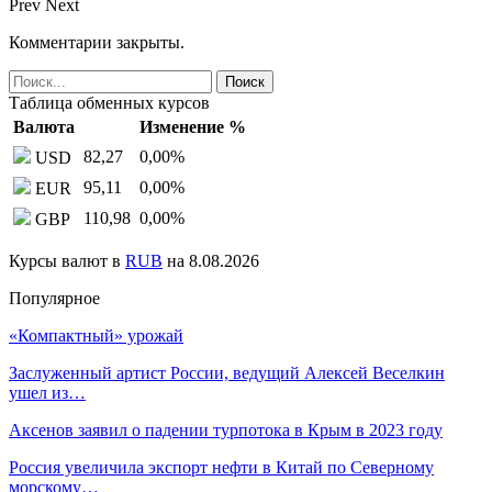
Prev
Next
Комментарии закрыты.
Таблица обменных курсов
Валюта
Изменение %
82,27
0,00
%
USD
95,11
0,00
%
EUR
110,98
0,00
%
GBP
Курсы валют в
RUB
на 8.08.2026
Популярное
«Компактный» урожай
Заслуженный артист России, ведущий Алексей Веселкин
ушел из…
Аксенов заявил о падении турпотока в Крым в 2023 году
Россия увеличила экспорт нефти в Китай по Северному
морскому…