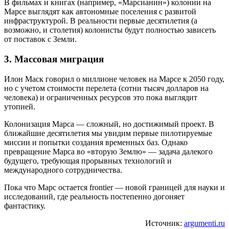
В фильмах и книгах (например, «Марсианин») колонии на
Марсе выглядят как автономные поселения с развитой
инфраструктурой. В реальности первые десятилетия (а
возможно, и столетия) колонисты будут полностью зависеть
от поставок с Земли.
3. Массовая миграция
Илон Маск говорил о миллионе человек на Марсе к 2050 году,
но с учетом стоимости перелета (сотни тысяч долларов на
человека) и ограниченных ресурсов это пока выглядит
утопией.
Колонизация Марса — сложный, но достижимый проект. В
ближайшие десятилетия мы увидим первые пилотируемые
миссии и попытки создания временных баз. Однако
превращение Марса во «вторую Землю» — задача далекого
будущего, требующая прорывных технологий и
международного сотрудничества.
Пока что Марс остается frontier — новой границей для науки и
исследований, где реальность постепенно догоняет
фантастику.
Источник:
argumenti.ru