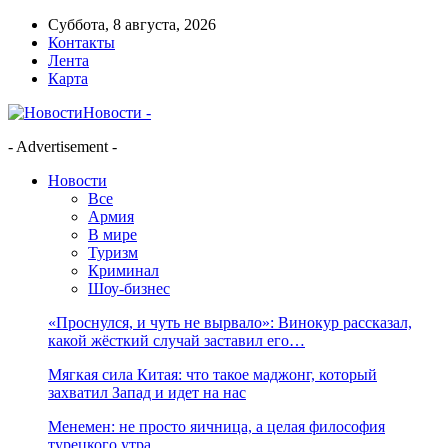
Суббота, 8 августа, 2026
Контакты
Лента
Карта
Новости -
- Advertisement -
Новости
Все
Армия
В мире
Туризм
Криминал
Шоу-бизнес
«Проснулся, и чуть не вырвало»: Винокур рассказал,
какой жёсткий случай заставил его…
Мягкая сила Китая: что такое маджонг, который
захватил Запад и идет на нас
Менемен: не просто яичница, а целая философия
турецкого утра