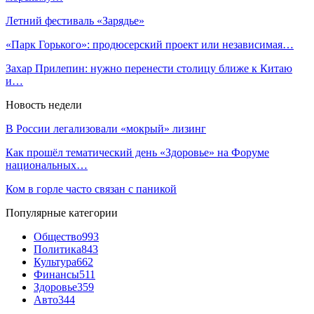
Летний фестиваль «Зарядье»
«Парк Горького»: продюсерский проект или независимая…
Захар Прилепин: нужно перенести столицу ближе к Китаю
и…
Новость недели
В России легализовали «мокрый» лизинг
Как прошёл тематический день «Здоровье» на Форуме
национальных…
Ком в горле часто связан с паникой
Популярные категории
Общество
993
Политика
843
Культура
662
Финансы
511
Здоровье
359
Авто
344