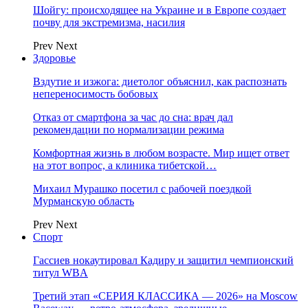
Шойгу: происходящее на Украине и в Европе создает
почву для экстремизма, насилия
Prev
Next
Здоровье
Вздутие и изжога: диетолог объяснил, как распознать
непереносимость бобовых
Отказ от смартфона за час до сна: врач дал
рекомендации по нормализации режима
Комфортная жизнь в любом возрасте. Мир ищет ответ
на этот вопрос, а клиника тибетской…
Михаил Мурашко посетил с рабочей поездкой
Мурманскую область
Prev
Next
Спорт
Гассиев нокаутировал Кадиру и защитил чемпионский
титул WBA
Третий этап «СЕРИЯ КЛАССИКА — 2026» на Moscow