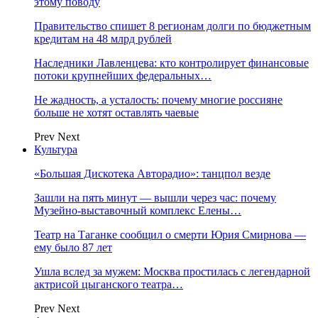
этому поводу
Правительство спишет 8 регионам долги по бюджетным
кредитам на 48 млрд рублей
Наследники Лавленцева: кто контролирует финансовые
потоки крупнейших федеральных…
Не жадность, а усталость: почему многие россияне
больше не хотят оставлять чаевые
Prev
Next
Культура
«Большая Дискотека Авторадио»: танцпол везде
Зашли на пять минут — вышли через час: почему
Музейно-выставочный комплекс Елены…
Театр на Таганке сообщил о смерти Юрия Смирнова —
ему было 87 лет
Ушла вслед за мужем: Москва простилась с легендарной
актрисой цыганского театра…
Prev
Next