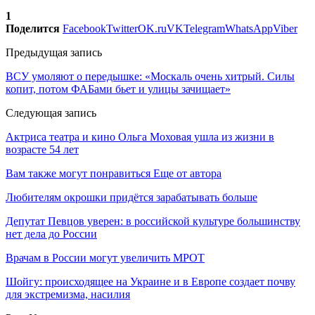
1
Поделится
Facebook
Twitter
OK.ru
VK
Telegram
WhatsApp
Viber
Предыдущая запись
ВСУ умоляют о передышке: «Москаль очень хитрый. Силы
копит, потом ФАБами бьет и улицы зачищает»
Следующая запись
Актриса театра и кино Ольга Моховая ушла из жизни в
возрасте 54 лет
Вам также могут понравиться
Еще от автора
Любителям окрошки придётся зарабатывать больше
Депутат Певцов уверен: в российской культуре большинству
нет дела до России
Врачам в России могут увеличить МРОТ
Шойгу: происходящее на Украине и в Европе создает почву
для экстремизма, насилия