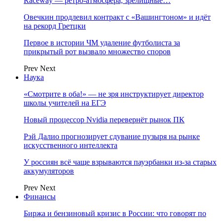
Raceway — ретро‑атмосфера, зрелищные…
Овечкин продлевил контракт с «Вашингтоном» и идёт
на рекорд Гретцки
Первое в истории ЧМ удаление футболиста за
прикрытый рот вызвало множество споров
Prev
Next
Наука
«Смотрите в оба!» — не зря инструктирует директор
школы учителей на ЕГЭ
Новый процессор Nvidia перевернёт рынок ПК
Рэй Далио прогнозирует сдувание пузыря на рынке
искусственного интеллекта
У россиян всё чаще взрываются пауэрбанки из-за старых
аккумуляторов
Prev
Next
Финансы
Биржа и бензиновый кризис в России: что говорят по