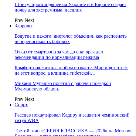
Шойгу: происходящее на Украине и в Европе создает
почву для экстремизма, насилия
Prev
Next
Здоровье
Вздутие и изжога: диетолог объяснил, как распознать
непереносимость бобовых
Отказ от смартфона за час до сна: врач дал
рекомендации по нормализации режима
Комфортная жизнь в любом возрасте. Мир ищет ответ
на этот вопрос, а клиника тибетской…
Михаил Мурашко посетил с рабочей поездкой
Мурманскую область
Prev
Next
Спорт
Гассиев нокаутировал Кадиру и защитил чемпионский
титул WBA
Третий этап «СЕРИЯ КЛАССИКА — 2026» на Moscow