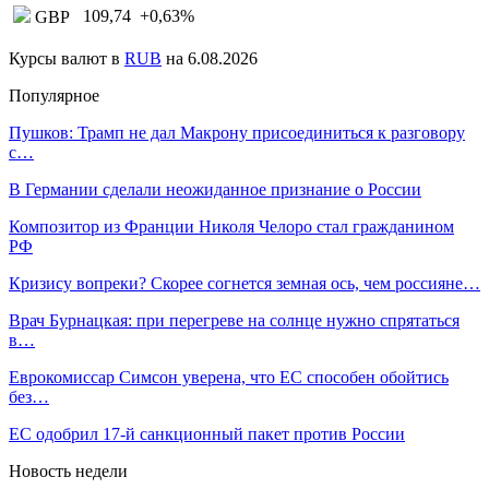
109,74
+0,63
%
GBP
Курсы валют в
RUB
на 6.08.2026
Популярное
Пушков: Трамп не дал Макрону присоединиться к разговору
с…
В Германии сделали неожиданное признание о России
Композитор из Франции Николя Челоро стал гражданином
РФ
Кризису вопреки? Скорее согнется земная ось, чем россияне…
Врач Бурнацкая: при перегреве на солнце нужно спрятаться
в…
Еврокомиссар Симсон уверена, что ЕС способен обойтись
без…
ЕС одобрил 17-й санкционный пакет против России
Новость недели