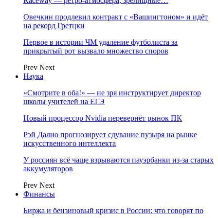
Raceway — ретро‑атмосфера, зрелищные…
Овечкин продлевил контракт с «Вашингтоном» и идёт
на рекорд Гретцки
Первое в истории ЧМ удаление футболиста за
прикрытый рот вызвало множество споров
Prev
Next
Наука
«Смотрите в оба!» — не зря инструктирует директор
школы учителей на ЕГЭ
Новый процессор Nvidia перевернёт рынок ПК
Рэй Далио прогнозирует сдувание пузыря на рынке
искусственного интеллекта
У россиян всё чаще взрываются пауэрбанки из-за старых
аккумуляторов
Prev
Next
Финансы
Биржа и бензиновый кризис в России: что говорят по