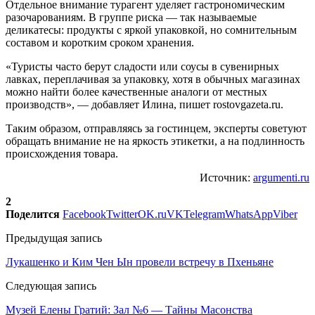
Отдельное внимание турагент уделяет гастрономическим
разочарованиям. В группе риска — так называемые
деликатесы: продукты с яркой упаковкой, но сомнительным
составом и коротким сроком хранения.
«Туристы часто берут сладости или соусы в сувенирных
лавках, переплачивая за упаковку, хотя в обычных магазинах
можно найти более качественные аналоги от местных
производств», — добавляет Илина, пишет rostovgazeta.ru.
Таким образом, отправляясь за гостинцем, эксперты советуют
обращать внимание не на яркость этикетки, а на подлинность
происхождения товара.
Источник:
argumenti.ru
2
Поделится
Facebook
Twitter
OK.ru
VK
Telegram
WhatsApp
Viber
Предыдущая запись
Лукашенко и Ким Чен Ын провели встречу в Пхеньяне
Следующая запись
Музей Елены Гратий: Зал №6 — Тайны Масонства