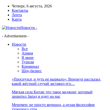
Четверг, 6 августа, 2026
Контакты
Лента
Карта
Новости -
- Advertisement -
Новости
Все
Армия
В мире
Туризм
Криминал
Шоу-бизнес
«Проснулся, и чуть не вырвало»: Винокур рассказал,
какой жёсткий случай заставил его…
Мягкая сила Китая: что такое маджонг, который
захватил Запад и идет на нас
Менемен: не просто яичница, а целая философия
турецкого утра