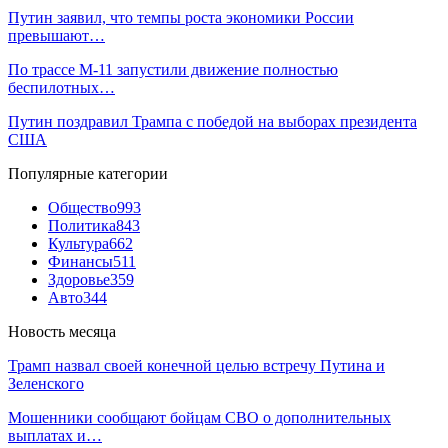
Путин заявил, что темпы роста экономики России
превышают…
По трассе М-11 запустили движение полностью
беспилотных…
Путин поздравил Трампа с победой на выборах президента
США
Популярные категории
Общество
993
Политика
843
Культура
662
Финансы
511
Здоровье
359
Авто
344
Новость месяца
Трамп назвал своей конечной целью встречу Путина и
Зеленского
Мошенники сообщают бойцам СВО о дополнительных
выплатах и…