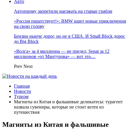
Авто
Автопрому запретили наезжать на старые грабли
«Россия пиратствует!»: BMW ищет новые приключения
на свою голову
Бензин нынче дорог, но не в США. И Small Block дорос
до Big Block
«Волга» за 4 миллиона — не предел, Senat за 12
миллионов «от Мантурова» — вот это…
Prev
Next
Главная
Новости
Туризм
Магниты из Китая и фальшивые деликатесы: турагент
назвала сувениры, которые не стоит везти из
путешествия
Магниты из Китая и фальшивые