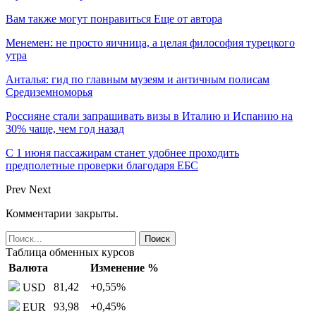
Вам также могут понравиться
Еще от автора
Менемен: не просто яичница, а целая философия турецкого
утра
Анталья: гид по главным музеям и античным полисам
Средиземноморья
Россияне стали запрашивать визы в Италию и Испанию на
30% чаще, чем год назад
С 1 июня пассажирам станет удобнее проходить
предполетные проверки благодаря ЕБС
Prev
Next
Комментарии закрыты.
Таблица обменных курсов
Валюта
Изменение %
81,42
+0,55
%
USD
93,98
+0,45
%
EUR