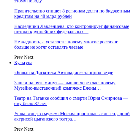
этому поводу
Правительство спишет 8 регионам долги по бюджетным
кредитам на 48 млрд рублей
Наследники Лавленцева: кто контролирует финансовые
потоки крупнейших федеральных…
Не жадность, а усталость: почему многие россияне
больше не хотят оставлять чаевые
Prev
Next
Культура
«Большая Дискотека Авторадио»: танцпол везде
Зашли на пять минут — вышли через час: почему
Музейно-выставочный комплекс Елены…
Театр на Таганке сообщил о смерти Юрия Смирнова —
ему было 87 лет
Ушла вслед за мужем: Москва простилась с легендарной
актрисой цыганского театра…
Prev
Next