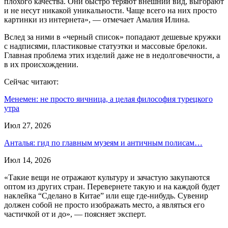
плохого качества. Они быстро теряют внешний вид, выгорают
и не несут никакой уникальности. Чаще всего на них просто
картинки из интернета», — отмечает Амалия Илина.
Вслед за ними в «черный список» попадают дешевые кружки
с надписями, пластиковые статуэтки и массовые брелоки.
Главная проблема этих изделий даже не в недолговечности, а
в их происхождении.
Сейчас читают:
Менемен: не просто яичница, а целая философия турецкого
утра
Июл 27, 2026
Анталья: гид по главным музеям и античным полисам…
Июл 14, 2026
«Такие вещи не отражают культуру и зачастую закупаются
оптом из других стран. Перевернете такую и на каждой будет
наклейка “Сделано в Китае” или еще где-нибудь. Сувенир
должен собой не просто изображать место, а являться его
частичкой от и до», — поясняет эксперт.