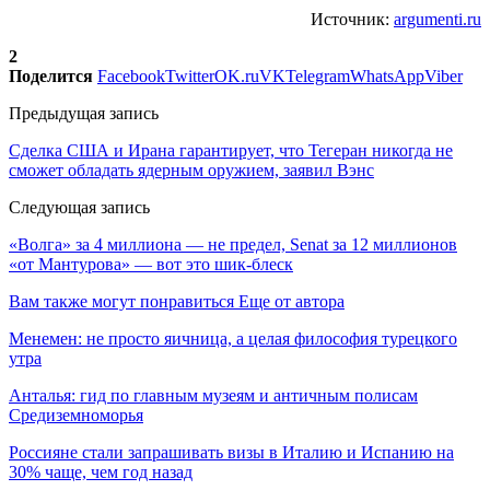
Источник:
argumenti.ru
2
Поделится
Facebook
Twitter
OK.ru
VK
Telegram
WhatsApp
Viber
Предыдущая запись
Сделка США и Ирана гарантирует, что Тегеран никогда не
сможет обладать ядерным оружием, заявил Вэнс
Следующая запись
«Волга» за 4 миллиона — не предел, Senat за 12 миллионов
«от Мантурова» — вот это шик-блеск
Вам также могут понравиться
Еще от автора
Менемен: не просто яичница, а целая философия турецкого
утра
Анталья: гид по главным музеям и античным полисам
Средиземноморья
Россияне стали запрашивать визы в Италию и Испанию на
30% чаще, чем год назад