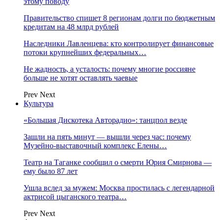
этому поводу
Правительство спишет 8 регионам долги по бюджетным
кредитам на 48 млрд рублей
Наследники Лавленцева: кто контролирует финансовые
потоки крупнейших федеральных…
Не жадность, а усталость: почему многие россияне
больше не хотят оставлять чаевые
Prev
Next
Культура
«Большая Дискотека Авторадио»: танцпол везде
Зашли на пять минут — вышли через час: почему
Музейно-выставочный комплекс Елены…
Театр на Таганке сообщил о смерти Юрия Смирнова —
ему было 87 лет
Ушла вслед за мужем: Москва простилась с легендарной
актрисой цыганского театра…
Prev
Next