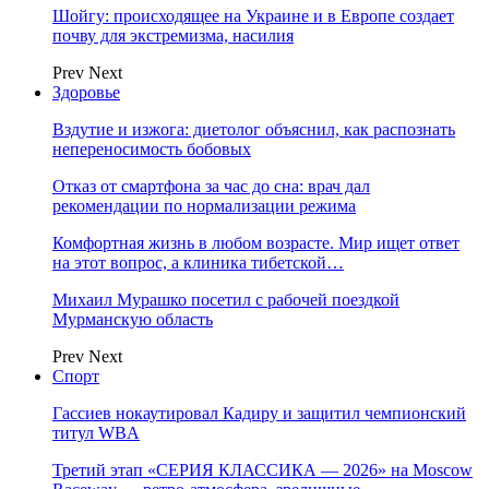
Шойгу: происходящее на Украине и в Европе создает
почву для экстремизма, насилия
Prev
Next
Здоровье
Вздутие и изжога: диетолог объяснил, как распознать
непереносимость бобовых
Отказ от смартфона за час до сна: врач дал
рекомендации по нормализации режима
Комфортная жизнь в любом возрасте. Мир ищет ответ
на этот вопрос, а клиника тибетской…
Михаил Мурашко посетил с рабочей поездкой
Мурманскую область
Prev
Next
Спорт
Гассиев нокаутировал Кадиру и защитил чемпионский
титул WBA
Третий этап «СЕРИЯ КЛАССИКА — 2026» на Moscow