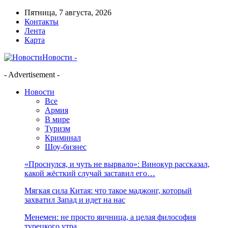
Пятница, 7 августа, 2026
Контакты
Лента
Карта
Новости -
- Advertisement -
Новости
Все
Армия
В мире
Туризм
Криминал
Шоу-бизнес
«Проснулся, и чуть не вырвало»: Винокур рассказал,
какой жёсткий случай заставил его…
Мягкая сила Китая: что такое маджонг, который
захватил Запад и идет на нас
Менемен: не просто яичница, а целая философия
турецкого утра