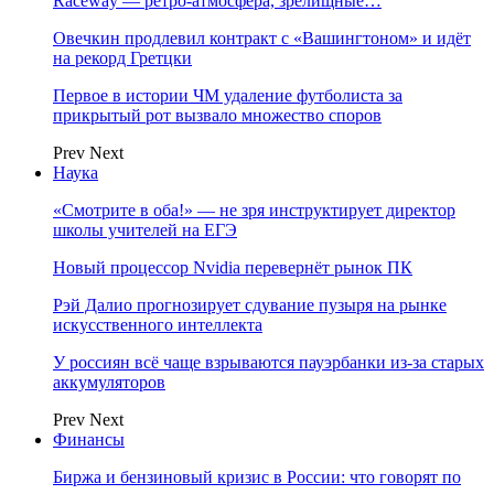
Raceway — ретро‑атмосфера, зрелищные…
Овечкин продлевил контракт с «Вашингтоном» и идёт
на рекорд Гретцки
Первое в истории ЧМ удаление футболиста за
прикрытый рот вызвало множество споров
Prev
Next
Наука
«Смотрите в оба!» — не зря инструктирует директор
школы учителей на ЕГЭ
Новый процессор Nvidia перевернёт рынок ПК
Рэй Далио прогнозирует сдувание пузыря на рынке
искусственного интеллекта
У россиян всё чаще взрываются пауэрбанки из-за старых
аккумуляторов
Prev
Next
Финансы
Биржа и бензиновый кризис в России: что говорят по