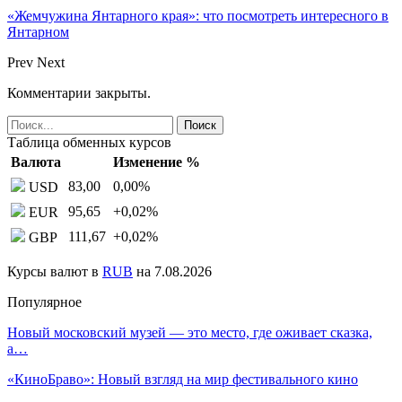
«Жемчужина Янтарного края»: что посмотреть интересного в
Янтарном
Prev
Next
Комментарии закрыты.
Таблица обменных курсов
Валюта
Изменение %
83,00
0,00
%
USD
95,65
+0,02
%
EUR
111,67
+0,02
%
GBP
Курсы валют в
RUB
на 7.08.2026
Популярное
Новый московский музей — это место, где оживает сказка,
а…
«КиноБраво»: Новый взгляд на мир фестивального кино