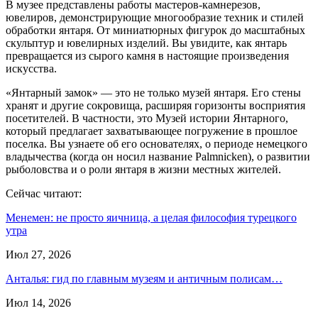
В музее представлены работы мастеров-камнерезов,
ювелиров, демонстрирующие многообразие техник и стилей
обработки янтаря. От миниатюрных фигурок до масштабных
скульптур и ювелирных изделий. Вы увидите, как янтарь
превращается из сырого камня в настоящие произведения
искусства.
«Янтарный замок» — это не только музей янтаря. Его стены
хранят и другие сокровища, расширяя горизонты восприятия
посетителей. В частности, это Музей истории Янтарного,
который предлагает захватывающее погружение в прошлое
поселка. Вы узнаете об его основателях, о периоде немецкого
владычества (когда он носил название Palmnicken), о развитии
рыболовства и о роли янтаря в жизни местных жителей.
Сейчас читают:
Менемен: не просто яичница, а целая философия турецкого
утра
Июл 27, 2026
Анталья: гид по главным музеям и античным полисам…
Июл 14, 2026