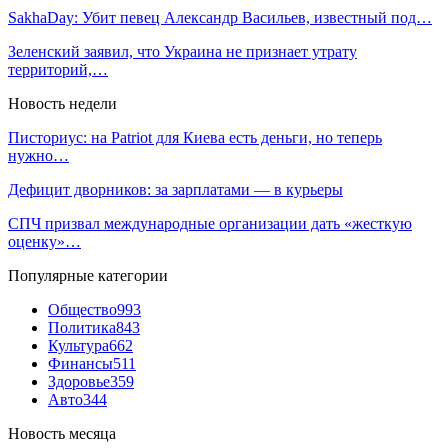
SakhaDay: Убит певец Александр Васильев, известный под…
Зеленский заявил, что Украина не признает утрату
территорий,…
Новость недели
Писториус: на Patriot для Киева есть деньги, но теперь
нужно…
Дефицит дворников: за зарплатами — в курьеры
СПЧ призвал международные организации дать «жесткую
оценку»…
Популярные категории
Общество
993
Политика
843
Культура
662
Финансы
511
Здоровье
359
Авто
344
Новость месяца