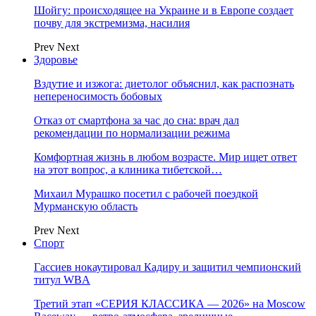
Шойгу: происходящее на Украине и в Европе создает
почву для экстремизма, насилия
Prev
Next
Здоровье
Вздутие и изжога: диетолог объяснил, как распознать
непереносимость бобовых
Отказ от смартфона за час до сна: врач дал
рекомендации по нормализации режима
Комфортная жизнь в любом возрасте. Мир ищет ответ
на этот вопрос, а клиника тибетской…
Михаил Мурашко посетил с рабочей поездкой
Мурманскую область
Prev
Next
Спорт
Гассиев нокаутировал Кадиру и защитил чемпионский
титул WBA
Третий этап «СЕРИЯ КЛАССИКА — 2026» на Moscow