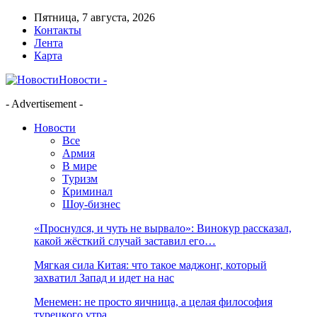
Пятница, 7 августа, 2026
Контакты
Лента
Карта
Новости -
- Advertisement -
Новости
Все
Армия
В мире
Туризм
Криминал
Шоу-бизнес
«Проснулся, и чуть не вырвало»: Винокур рассказал,
какой жёсткий случай заставил его…
Мягкая сила Китая: что такое маджонг, который
захватил Запад и идет на нас
Менемен: не просто яичница, а целая философия
турецкого утра