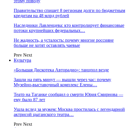
этому поводу
Правительство спишет 8 регионам долги по бюджетным
кредитам на 48 млрд рублей
Наследники Лавленцева: кто контролирует финансовые
потоки крупнейших федеральных…
Не жадность, а усталость: почему многие россияне
больше не хотят оставлять чаевые
Prev
Next
Культура
«Большая Дискотека Авторадио»: танцпол везде
Зашли на пять минут — вышли через час: почему
Музейно-выставочный комплекс Елены…
Театр на Таганке сообщил о смерти Юрия Смирнова —
ему было 87 лет
Ушла вслед за мужем: Москва простилась с легендарной
актрисой цыганского театра…
Prev
Next