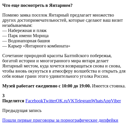
Что еще посмотреть в Янтарном?
Помимо замка поселок Янтарный предлагает множество
других достопримечательностей, которые сделают ваш визит
незабываемым:
— Набережная и пляж
— Парк имени Морица
— Водонапорная башня
— Карьер «Янтарного комбината»
Сочетание природной красоты Балтийского побережья,
богатой истории и многогранного мира янтаря делает
Янтарный местом, куда хочется возвращаться снова и снова,
чтобы вновь окунуться в атмосферу волшебства и открыть для
себя новые грани этого удивительного уголка России.
Музей работает ежедневно с 10:00 до 19:00.
Имеется стоянка.
3
Поделится
Facebook
Twitter
OK.ru
VK
Telegram
WhatsApp
Viber
Предыдущая запись
Пошли первые приговоры за порнографические дипфейки