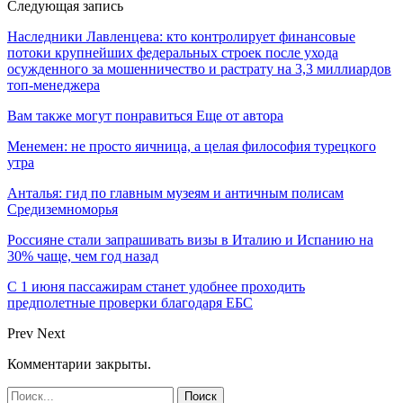
Следующая запись
Наследники Лавленцева: кто контролирует финансовые
потоки крупнейших федеральных строек после ухода
осужденного за мошенничество и растрату на 3,3 миллиардов
топ-менеджера
Вам также могут понравиться
Еще от автора
Менемен: не просто яичница, а целая философия турецкого
утра
Анталья: гид по главным музеям и античным полисам
Средиземноморья
Россияне стали запрашивать визы в Италию и Испанию на
30% чаще, чем год назад
С 1 июня пассажирам станет удобнее проходить
предполетные проверки благодаря ЕБС
Prev
Next
Комментарии закрыты.