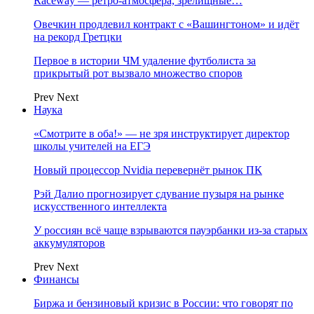
Raceway — ретро‑атмосфера, зрелищные…
Овечкин продлевил контракт с «Вашингтоном» и идёт
на рекорд Гретцки
Первое в истории ЧМ удаление футболиста за
прикрытый рот вызвало множество споров
Prev
Next
Наука
«Смотрите в оба!» — не зря инструктирует директор
школы учителей на ЕГЭ
Новый процессор Nvidia перевернёт рынок ПК
Рэй Далио прогнозирует сдувание пузыря на рынке
искусственного интеллекта
У россиян всё чаще взрываются пауэрбанки из-за старых
аккумуляторов
Prev
Next
Финансы
Биржа и бензиновый кризис в России: что говорят по