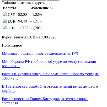
Таблица обменных курсов
Валюта
Изменение %
82,00
–1,22
%
USD
94,48
–1,21
%
EUR
110,32
–1,20
%
GBP
Курсы валют в
RUB
на 7.08.2026
Популярное
Мировые продажи чипов увеличились на 17%
Минобороны РФ сообщило об ударе по месту совещания
военных…
Россия и Украина завершили обмен пленными по формуле
1000 на…
В Третьяковке прошёл благотворительный вечер делового
клуба…
Россия простила Гвинее-Бисау долг, размер которого
составлял…