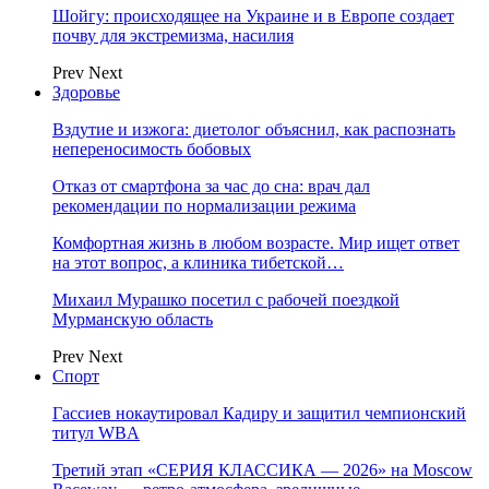
Шойгу: происходящее на Украине и в Европе создает
почву для экстремизма, насилия
Prev
Next
Здоровье
Вздутие и изжога: диетолог объяснил, как распознать
непереносимость бобовых
Отказ от смартфона за час до сна: врач дал
рекомендации по нормализации режима
Комфортная жизнь в любом возрасте. Мир ищет ответ
на этот вопрос, а клиника тибетской…
Михаил Мурашко посетил с рабочей поездкой
Мурманскую область
Prev
Next
Спорт
Гассиев нокаутировал Кадиру и защитил чемпионский
титул WBA
Третий этап «СЕРИЯ КЛАССИКА — 2026» на Moscow