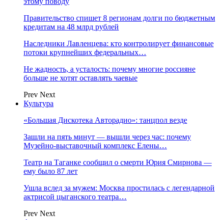
этому поводу
Правительство спишет 8 регионам долги по бюджетным
кредитам на 48 млрд рублей
Наследники Лавленцева: кто контролирует финансовые
потоки крупнейших федеральных…
Не жадность, а усталость: почему многие россияне
больше не хотят оставлять чаевые
Prev
Next
Культура
«Большая Дискотека Авторадио»: танцпол везде
Зашли на пять минут — вышли через час: почему
Музейно-выставочный комплекс Елены…
Театр на Таганке сообщил о смерти Юрия Смирнова —
ему было 87 лет
Ушла вслед за мужем: Москва простилась с легендарной
актрисой цыганского театра…
Prev
Next