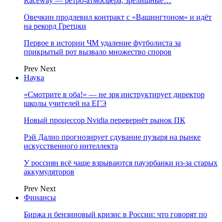
Raceway — ретро‑атмосфера, зрелищные…
Овечкин продлевил контракт с «Вашингтоном» и идёт
на рекорд Гретцки
Первое в истории ЧМ удаление футболиста за
прикрытый рот вызвало множество споров
Prev
Next
Наука
«Смотрите в оба!» — не зря инструктирует директор
школы учителей на ЕГЭ
Новый процессор Nvidia перевернёт рынок ПК
Рэй Далио прогнозирует сдувание пузыря на рынке
искусственного интеллекта
У россиян всё чаще взрываются пауэрбанки из-за старых
аккумуляторов
Prev
Next
Финансы
Биржа и бензиновый кризис в России: что говорят по