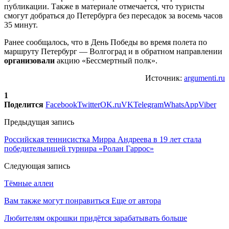
публикации. Также в материале отмечается, что туристы
смогут добраться до Петербурга без пересадок за восемь часов
35 минут.
Ранее сообщалось, что в День Победы во время полета по
маршруту Петербург — Волгоград и в обратном направлении
организовали
акцию «Бессмертный полк».
Источник:
argumenti.ru
1
Поделится
Facebook
Twitter
OK.ru
VK
Telegram
WhatsApp
Viber
Предыдущая запись
Российская теннисистка Мирра Андреева в 19 лет стала
победительницей турнира «Ролан Гаррос»
Следующая запись
Тёмные аллеи
Вам также могут понравиться
Еще от автора
Любителям окрошки придётся зарабатывать больше