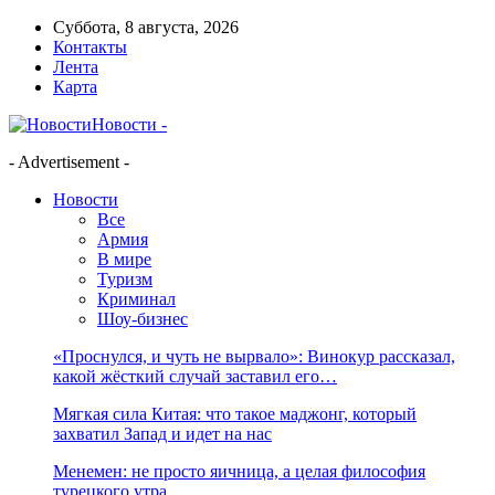
Суббота, 8 августа, 2026
Контакты
Лента
Карта
Новости -
- Advertisement -
Новости
Все
Армия
В мире
Туризм
Криминал
Шоу-бизнес
«Проснулся, и чуть не вырвало»: Винокур рассказал,
какой жёсткий случай заставил его…
Мягкая сила Китая: что такое маджонг, который
захватил Запад и идет на нас
Менемен: не просто яичница, а целая философия
турецкого утра