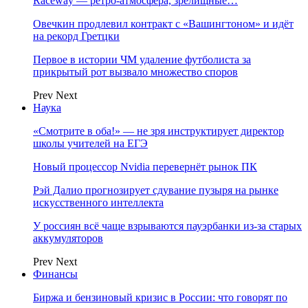
Raceway — ретро‑атмосфера, зрелищные…
Овечкин продлевил контракт с «Вашингтоном» и идёт
на рекорд Гретцки
Первое в истории ЧМ удаление футболиста за
прикрытый рот вызвало множество споров
Prev
Next
Наука
«Смотрите в оба!» — не зря инструктирует директор
школы учителей на ЕГЭ
Новый процессор Nvidia перевернёт рынок ПК
Рэй Далио прогнозирует сдувание пузыря на рынке
искусственного интеллекта
У россиян всё чаще взрываются пауэрбанки из-за старых
аккумуляторов
Prev
Next
Финансы
Биржа и бензиновый кризис в России: что говорят по