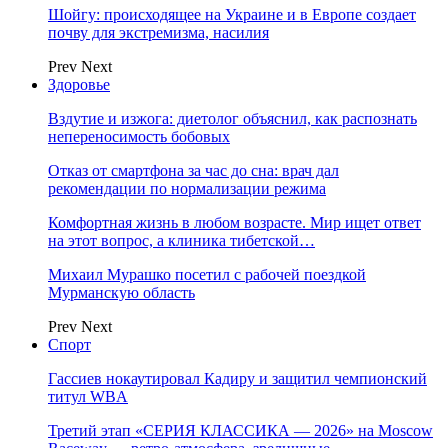
Шойгу: происходящее на Украине и в Европе создает
почву для экстремизма, насилия
Prev
Next
Здоровье
Вздутие и изжога: диетолог объяснил, как распознать
непереносимость бобовых
Отказ от смартфона за час до сна: врач дал
рекомендации по нормализации режима
Комфортная жизнь в любом возрасте. Мир ищет ответ
на этот вопрос, а клиника тибетской…
Михаил Мурашко посетил с рабочей поездкой
Мурманскую область
Prev
Next
Спорт
Гассиев нокаутировал Кадиру и защитил чемпионский
титул WBA
Третий этап «СЕРИЯ КЛАССИКА — 2026» на Moscow