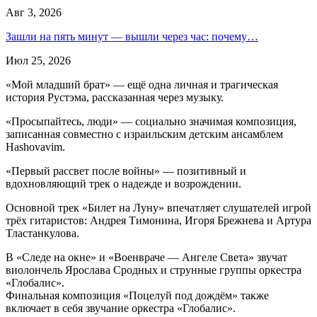
Авг 3, 2026
Зашли на пять минут — вышли через час: почему…
Июл 25, 2026
«Мой младший брат» — ещё одна личная и трагическая
история Рустэма, рассказанная через музыку.
«Просыпайтесь, люди» — социально значимая композиция,
записанная совместно с израильским детским ансамблем
Hashovavim.
«Первый рассвет после войны» — позитивный и
вдохновляющий трек о надежде и возрождении.
Основной трек «Билет на Луну» впечатляет слушателей игрой
трёх гитаристов: Андрея Тимонина, Игоря Брежнева и Артура
Тластанкулова.
В «Следе на окне» и «Военвраче — Ангеле Света» звучат
виолончель Ярослава Сродных и струнные группы оркестра
«Глобалис».
Финальная композиция «Поцелуй под дождём» также
включает в себя звучание оркестра «Глобалис».