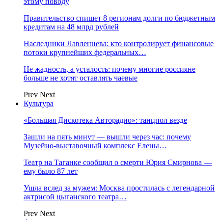
этому поводу
Правительство спишет 8 регионам долги по бюджетным
кредитам на 48 млрд рублей
Наследники Лавленцева: кто контролирует финансовые
потоки крупнейших федеральных…
Не жадность, а усталость: почему многие россияне
больше не хотят оставлять чаевые
Prev
Next
Культура
«Большая Дискотека Авторадио»: танцпол везде
Зашли на пять минут — вышли через час: почему
Музейно-выставочный комплекс Елены…
Театр на Таганке сообщил о смерти Юрия Смирнова —
ему было 87 лет
Ушла вслед за мужем: Москва простилась с легендарной
актрисой цыганского театра…
Prev
Next