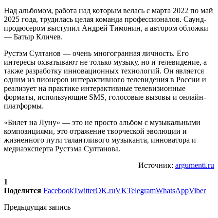
Над альбомом, работа над которым велась с марта 2022 по май
2025 года, трудилась целая команда профессионалов. Саунд-
продюсером выступил Андрей Тимонин, а автором обложки
— Батыр Кличев.
Рустэм Султанов — очень многогранная личность. Его
интересы охватывают не только музыку, но и телевидение, а
также разработку инновационных технологий. Он является
одним из пионеров интерактивного телевидения в России и
реализует на практике интерактивные телевизионные
форматы, использующие SMS, голосовые вызовы и онлайн-
платформы.
«Билет на Луну» — это не просто альбом с музыкальными
композициями, это отражение творческой эволюции и
жизненного пути талантливого музыканта, инноватора и
медиаэксперта Рустэма Султанова.
Источник:
argumenti.ru
1
Поделится
Facebook
Twitter
OK.ru
VK
Telegram
WhatsApp
Viber
Предыдущая запись