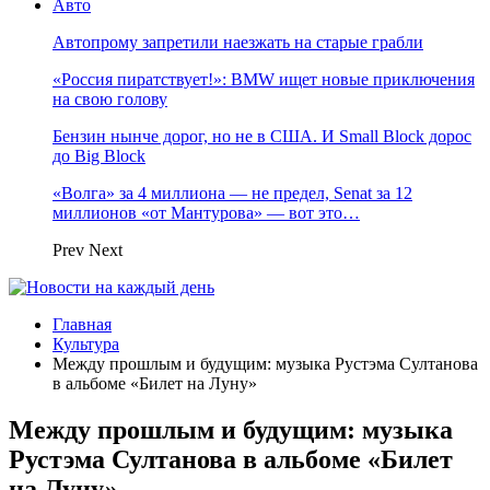
Авто
Автопрому запретили наезжать на старые грабли
«Россия пиратствует!»: BMW ищет новые приключения
на свою голову
Бензин нынче дорог, но не в США. И Small Block дорос
до Big Block
«Волга» за 4 миллиона — не предел, Senat за 12
миллионов «от Мантурова» — вот это…
Prev
Next
Главная
Культура
Между прошлым и будущим: музыка Рустэма Султанова
в альбоме «Билет на Луну»
Между прошлым и будущим: музыка
Рустэма Султанова в альбоме «Билет
на Луну»