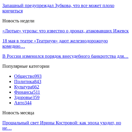
Запашный предупреждал Зубкова, что все может плохо
кончиться
Новость недели
«Лютые» угрозы: что известно о дронах, атаковавших Ижевск
18 мая в театре «Театриум» дают железнодорожную
комедию…
В России изменился порядок внесудебного банкротства для…
Популярные категории
Общество
993
Политика
843
Культура
662
Финансы
511
Здоровье
359
Авто
344
Новость месяца
Прощальный свет Ирины Костровой: как эпоха уходит, но
не…