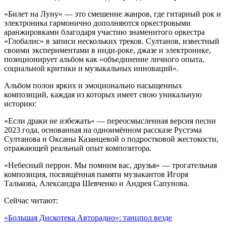
«Билет на Луну» — это смешение жанров, где гитарный рок и
электроника гармонично дополняются оркестровыми
аранжировками благодаря участию знаменитого оркестра
«Глобалис» в записи нескольких треков. Султанов, известный
своими экспериментами в инди-роке, джазе и электронике,
позиционирует альбом как «объединение личного опыта,
социальной критики и музыкальных инноваций».
Альбом полон ярких и эмоционально насыщенных
композиций, каждая из которых имеет свою уникальную
историю:
«Если драки не избежать» — переосмысленная версия песни
2023 года, основанная на одноимённом рассказе Рустэма
Султанова и Оксаны Казанцевой о подростковой жестокости,
отражающей реальный опыт композитора.
«Небесный перрон. Мы помним вас, друзья» — трогательная
композиция, посвящённая памяти музыкантов Игоря
Талькова, Александра Шевченко и Андрея Сапунова.
Сейчас читают:
«Большая Дискотека Авторадио»: танцпол везде