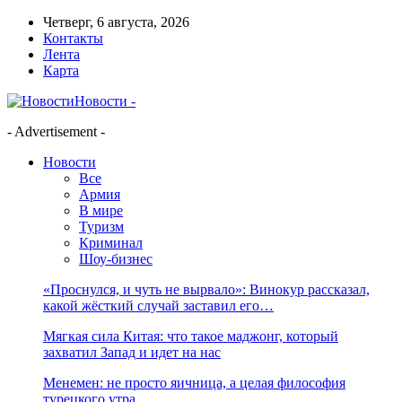
Четверг, 6 августа, 2026
Контакты
Лента
Карта
Новости -
- Advertisement -
Новости
Все
Армия
В мире
Туризм
Криминал
Шоу-бизнес
«Проснулся, и чуть не вырвало»: Винокур рассказал,
какой жёсткий случай заставил его…
Мягкая сила Китая: что такое маджонг, который
захватил Запад и идет на нас
Менемен: не просто яичница, а целая философия
турецкого утра