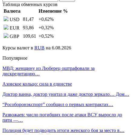
Таблица обменных курсов
Валюта
Изменение %
81,47
+0,62
%
USD
93,86
+0,32
%
EUR
109,61
+0,52
%
GBP
Курсы валют в
RUB
на 6.08.2026
Популярное
МВД: женщину из Люберец оштрафовали за
дискредитацию…
Азовское кольцо: сила в единстве
Доктор ванна, доктор унитаз и даже доктор зеркало… Дом…
“Рособоронэкспорт” сообщил о первых контрактах…
Развожаев: число погибших после атаки ВСУ выросло до
пяти —…
Полиция будет подводить итоги женского боя за место в…