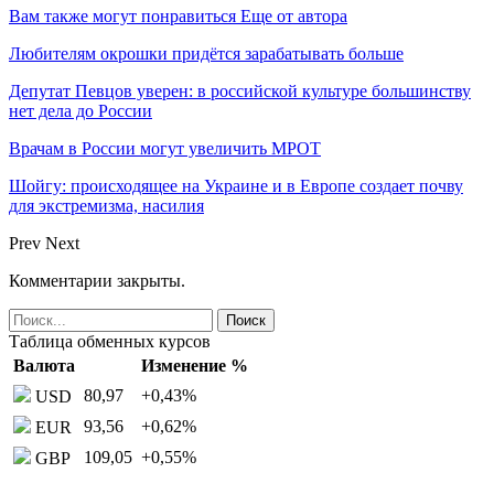
Вам также могут понравиться
Еще от автора
Любителям окрошки придётся зарабатывать больше
Депутат Певцов уверен: в российской культуре большинству
нет дела до России
Врачам в России могут увеличить МРОТ
Шойгу: происходящее на Украине и в Европе создает почву
для экстремизма, насилия
Prev
Next
Комментарии закрыты.
Таблица обменных курсов
Валюта
Изменение %
80,97
+0,43
%
USD
93,56
+0,62
%
EUR
109,05
+0,55
%
GBP