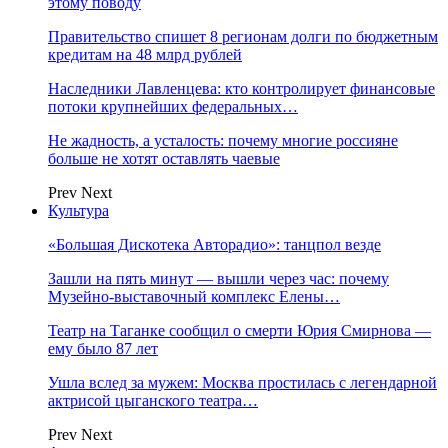
этому поводу
Правительство спишет 8 регионам долги по бюджетным
кредитам на 48 млрд рублей
Наследники Лавленцева: кто контролирует финансовые
потоки крупнейших федеральных…
Не жадность, а усталость: почему многие россияне
больше не хотят оставлять чаевые
Prev
Next
Культура
«Большая Дискотека Авторадио»: танцпол везде
Зашли на пять минут — вышли через час: почему
Музейно-выставочный комплекс Елены…
Театр на Таганке сообщил о смерти Юрия Смирнова —
ему было 87 лет
Ушла вслед за мужем: Москва простилась с легендарной
актрисой цыганского театра…
Prev
Next