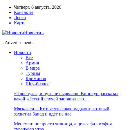
Четверг, 6 августа, 2026
Контакты
Лента
Карта
Новости -
- Advertisement -
Новости
Все
Армия
В мире
Туризм
Криминал
Шоу-бизнес
«Проснулся, и чуть не вырвало»: Винокур рассказал,
какой жёсткий случай заставил его…
Мягкая сила Китая: что такое маджонг, который
захватил Запад и идет на нас
Менемен: не просто яичница, а целая философия
турецкого утра