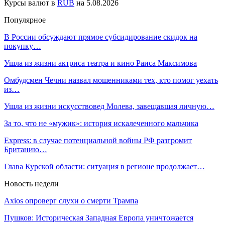
Курсы валют в
RUB
на 5.08.2026
Популярное
В России обсуждают прямое субсидирование скидок на
покупку…
Ушла из жизни актриса театра и кино Раиса Максимова
Омбудсмен Чечни назвал мошенниками тех, кто помог уехать
из…
Ушла из жизни искусствовед Молева, завещавшая личную…
За то, что не «мужик»: история искалеченного мальчика
Express: в случае потенциальной войны РФ разгромит
Британию…
Глава Курской области: ситуация в регионе продолжает…
Новость недели
Axios опроверг слухи о смерти Трампа
Пушков: Историческая Западная Европа уничтожается