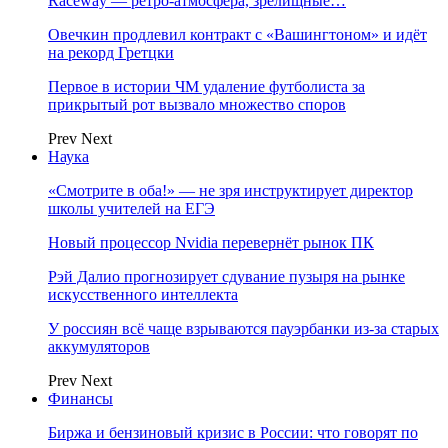
Raceway — ретро‑атмосфера, зрелищные…
Овечкин продлевил контракт с «Вашингтоном» и идёт
на рекорд Гретцки
Первое в истории ЧМ удаление футболиста за
прикрытый рот вызвало множество споров
Prev
Next
Наука
«Смотрите в оба!» — не зря инструктирует директор
школы учителей на ЕГЭ
Новый процессор Nvidia перевернёт рынок ПК
Рэй Далио прогнозирует сдувание пузыря на рынке
искусственного интеллекта
У россиян всё чаще взрываются пауэрбанки из-за старых
аккумуляторов
Prev
Next
Финансы
Биржа и бензиновый кризис в России: что говорят по