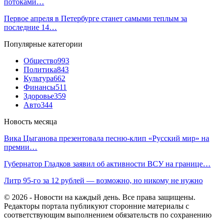
потоками…
Первое апреля в Петербурге станет самыми теплым за
последние 14…
Популярные категории
Общество
993
Политика
843
Культура
662
Финансы
511
Здоровье
359
Авто
344
Новость месяца
Вика Цыганова презентовала песню-клип «Русский мир» на
премии…
Губернатор Гладков заявил об активности ВСУ на границе…
Литр 95-го за 12 рублей — возможно, но никому не нужно
© 2026 - Новости на каждый день. Все права защищены.
Редакторы портала публикуют сторонние материалы с
соответствующим выполнением обязательств по сохранению