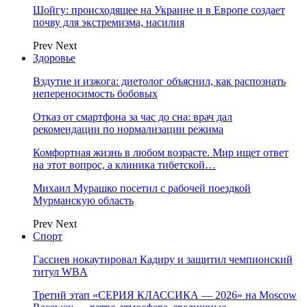
Шойгу: происходящее на Украине и в Европе создает
почву для экстремизма, насилия
Prev
Next
Здоровье
Вздутие и изжога: диетолог объяснил, как распознать
непереносимость бобовых
Отказ от смартфона за час до сна: врач дал
рекомендации по нормализации режима
Комфортная жизнь в любом возрасте. Мир ищет ответ
на этот вопрос, а клиника тибетской…
Михаил Мурашко посетил с рабочей поездкой
Мурманскую область
Prev
Next
Спорт
Гассиев нокаутировал Кадиру и защитил чемпионский
титул WBA
Третий этап «СЕРИЯ КЛАССИКА — 2026» на Moscow