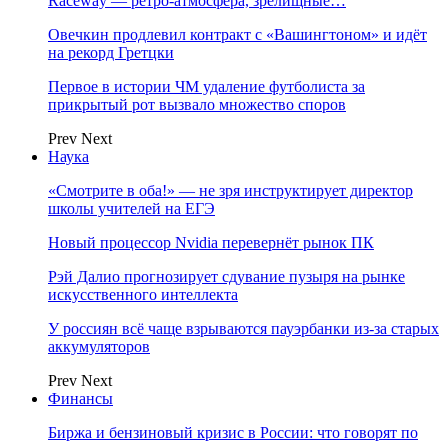
Raceway — ретро‑атмосфера, зрелищные…
Овечкин продлевил контракт с «Вашингтоном» и идёт
на рекорд Гретцки
Первое в истории ЧМ удаление футболиста за
прикрытый рот вызвало множество споров
Prev
Next
Наука
«Смотрите в оба!» — не зря инструктирует директор
школы учителей на ЕГЭ
Новый процессор Nvidia перевернёт рынок ПК
Рэй Далио прогнозирует сдувание пузыря на рынке
искусственного интеллекта
У россиян всё чаще взрываются пауэрбанки из-за старых
аккумуляторов
Prev
Next
Финансы
Биржа и бензиновый кризис в России: что говорят по