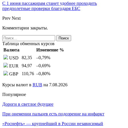
С 1 июня пассажирам станет удобнее проходить
предполетные проверки благодаря ЕБС
Prev
Next
Комментарии закрыты.
Таблица обменных курсов
Валюта
Изменение %
82,35
–0,79
%
USD
94,97
–0,69
%
EUR
110,76
–0,80
%
GBP
Курсы валют в
RUB
на 7.08.2026
Популярное
Дороги в светлое будущее
При онемении пальцев есть подозрение на инфаркт
«Роснефть» — крупнейший в России независимый