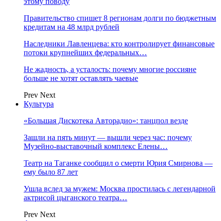
этому поводу
Правительство спишет 8 регионам долги по бюджетным
кредитам на 48 млрд рублей
Наследники Лавленцева: кто контролирует финансовые
потоки крупнейших федеральных…
Не жадность, а усталость: почему многие россияне
больше не хотят оставлять чаевые
Prev
Next
Культура
«Большая Дискотека Авторадио»: танцпол везде
Зашли на пять минут — вышли через час: почему
Музейно-выставочный комплекс Елены…
Театр на Таганке сообщил о смерти Юрия Смирнова —
ему было 87 лет
Ушла вслед за мужем: Москва простилась с легендарной
актрисой цыганского театра…
Prev
Next