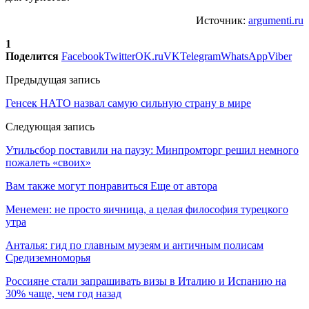
Источник:
argumenti.ru
1
Поделится
Facebook
Twitter
OK.ru
VK
Telegram
WhatsApp
Viber
Предыдущая запись
Генсек НАТО назвал самую сильную страну в мире
Следующая запись
Утильсбор поставили на паузу: Минпромторг решил немного
пожалеть «своих»
Вам также могут понравиться
Еще от автора
Менемен: не просто яичница, а целая философия турецкого
утра
Анталья: гид по главным музеям и античным полисам
Средиземноморья
Россияне стали запрашивать визы в Италию и Испанию на
30% чаще, чем год назад