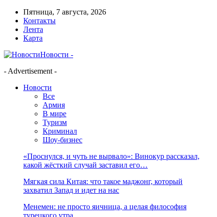
Пятница, 7 августа, 2026
Контакты
Лента
Карта
Новости -
- Advertisement -
Новости
Все
Армия
В мире
Туризм
Криминал
Шоу-бизнес
«Проснулся, и чуть не вырвало»: Винокур рассказал,
какой жёсткий случай заставил его…
Мягкая сила Китая: что такое маджонг, который
захватил Запад и идет на нас
Менемен: не просто яичница, а целая философия
турецкого утра