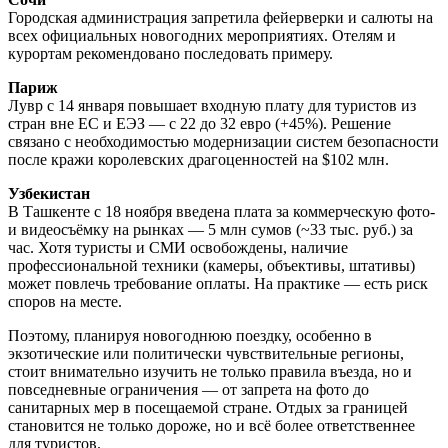
Городская администрация запретила фейерверки и салюты на
всех официальных новогодних мероприятиях. Отелям и
курортам рекомендовано последовать примеру.
Париж
Лувр с 14 января повышает входную плату для туристов из
стран вне ЕС и ЕЭЗ — с 22 до 32 евро (+45%). Решение
связано с необходимостью модернизации систем безопасности
после кражи королевских драгоценностей на $102 млн.
Узбекистан
В Ташкенте с 18 ноября введена плата за коммерческую фото-
и видеосъёмку на рынках — 5 млн сумов (~33 тыс. руб.) за
час. Хотя туристы и СМИ освобождены, наличие
профессиональной техники (камеры, объективы, штативы)
может повлечь требование оплаты. На практике — есть риск
споров на месте.
Поэтому, планируя новогоднюю поездку, особенно в
экзотические или политически чувствительные регионы,
стоит внимательно изучить не только правила въезда, но и
повседневные ограничения — от запрета на фото до
санитарных мер в посещаемой стране. Отдых за границей
становится не только дороже, но и всё более ответственнее
для туристов.