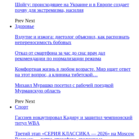
Шойгу: происходящее на Украине и в Европе создает
почву для экстремизма, насилия
Prev
Next
Здоровье
Вздутие и изжога: диетолог объяснил, как распознать
непереносимость бобовых
Отказ от смартфона за час до сна: врач дал
рекомендации по нормализации режима
Комфортная жизнь в любом возрасте. Мир ищет ответ
на этот вопрос, а клиника тибетской…
Михаил Мурашко посетил с рабочей поездкой
Мурманскую область
Prev
Next
Спорт
Гассиев нокаутировал Кадиру и защитил чемпионский
титул WBA
Третий этап «СЕРИЯ КЛАССИКА — 2026» на Moscow