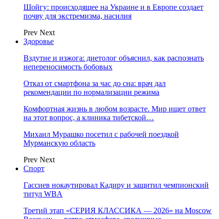
Шойгу: происходящее на Украине и в Европе создает
почву для экстремизма, насилия
Prev
Next
Здоровье
Вздутие и изжога: диетолог объяснил, как распознать
непереносимость бобовых
Отказ от смартфона за час до сна: врач дал
рекомендации по нормализации режима
Комфортная жизнь в любом возрасте. Мир ищет ответ
на этот вопрос, а клиника тибетской…
Михаил Мурашко посетил с рабочей поездкой
Мурманскую область
Prev
Next
Спорт
Гассиев нокаутировал Кадиру и защитил чемпионский
титул WBA
Третий этап «СЕРИЯ КЛАССИКА — 2026» на Moscow