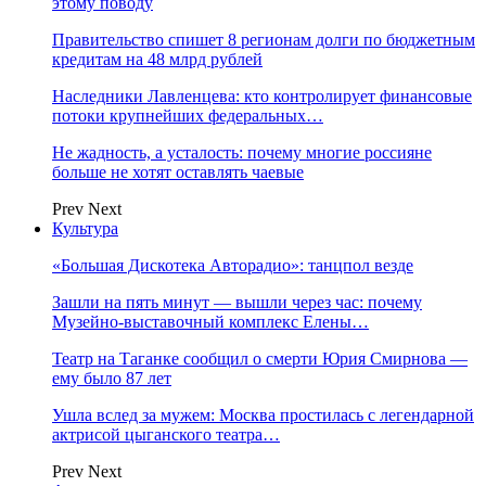
этому поводу
Правительство спишет 8 регионам долги по бюджетным
кредитам на 48 млрд рублей
Наследники Лавленцева: кто контролирует финансовые
потоки крупнейших федеральных…
Не жадность, а усталость: почему многие россияне
больше не хотят оставлять чаевые
Prev
Next
Культура
«Большая Дискотека Авторадио»: танцпол везде
Зашли на пять минут — вышли через час: почему
Музейно-выставочный комплекс Елены…
Театр на Таганке сообщил о смерти Юрия Смирнова —
ему было 87 лет
Ушла вслед за мужем: Москва простилась с легендарной
актрисой цыганского театра…
Prev
Next