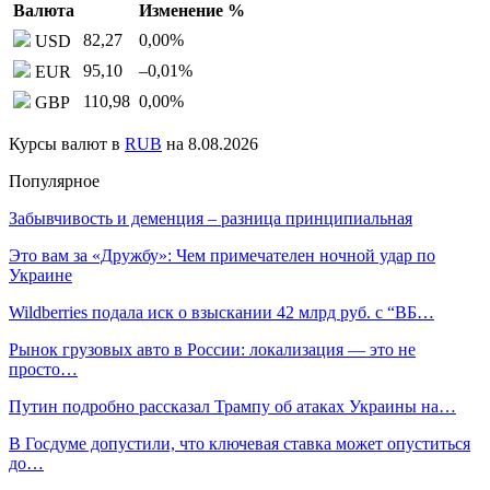
Валюта
Изменение %
82,27
0,00
%
USD
95,10
–0,01
%
EUR
110,98
0,00
%
GBP
Курсы валют в
RUB
на 8.08.2026
Популярное
Забывчивость и деменция – разница принципиальная
Это вам за «Дружбу»: Чем примечателен ночной удар по
Украине
Wildberries подала иск о взыскании 42 млрд руб. с “ВБ…
Рынок грузовых авто в России: локализация — это не
просто…
Путин подробно рассказал Трампу об атаках Украины на…
В Госдуме допустили, что ключевая ставка может опуститься
до…