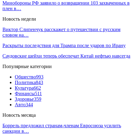
Минобороны РФ заявило о возвращении 103 захваченных в
плен в…
Новость недели
Виктор Слипенчук расскажет о путешествии с русским
словом на…
Раскрыты последствия для Трампа после ударов по Ирану
Саудовские шейхи теперь обеспечат Китай нефтью навсегда
Популярные категории
Общество
993
Политика
843
Культура
662
Финансы
511
Здоровье
359
Авто
344
Новость месяца
Боррель предложил странам-членам Евросоюза усилить
санкции в…