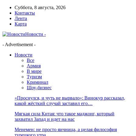
Суббота, 8 августа, 2026
Контакты
Лента
Карта
Новости -
- Advertisement -
Новости
Все
Армия
В мире
Туризм
Криминал
Шоу-бизнес
«Проснулся, и чуть не вырвало»: Винокур рассказал,
какой жёсткий случай заставил его…
Мягкая сила Китая: что такое маджонг, который
захватил Запад и идет на нас
Менемен: не просто яичница, а целая философия
турецкого утра