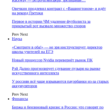
Raceway — ретро‑атмосфера, зрелищные…
Овечкин продлевил контракт с «Вашингтоном» и идёт
на рекорд Гретцки
Первое в истории ЧМ удаление футболиста за
прикрытый рот вызвало множество споров
Prev
Next
Наука
«Смотрите в оба!» — не зря инструктирует директор
школы учителей на ЕГЭ
Новый процессор Nvidia перевернёт рынок ПК
Рэй Далио прогнозирует сдувание пузыря на рынке
искусственного интеллекта
У россиян всё чаще взрываются пауэрбанки из-за старых
аккумуляторов
Prev
Next
Финансы
Биржа и бензиновый кризис в России: что говорят по