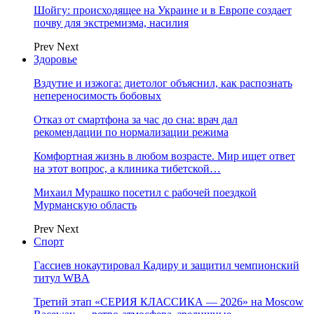
Шойгу: происходящее на Украине и в Европе создает
почву для экстремизма, насилия
Prev
Next
Здоровье
Вздутие и изжога: диетолог объяснил, как распознать
непереносимость бобовых
Отказ от смартфона за час до сна: врач дал
рекомендации по нормализации режима
Комфортная жизнь в любом возрасте. Мир ищет ответ
на этот вопрос, а клиника тибетской…
Михаил Мурашко посетил с рабочей поездкой
Мурманскую область
Prev
Next
Спорт
Гассиев нокаутировал Кадиру и защитил чемпионский
титул WBA
Третий этап «СЕРИЯ КЛАССИКА — 2026» на Moscow