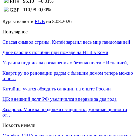
95,10
–0,01
%
EUR
110,98
0,00
%
GBP
Курсы валют в
RUB
на 8.08.2026
Популярное
Спасая символ страны, Китай заразил весь мир пандоманией
Двое рабочих погибли при пожаре на НПЗ в Коми
Украина подписала соглашения о безопасности с Испанией,…
Квартиру по реновации рядом с бывшим домом теперь можно
и не…
Китайцы учатся обходить санкции на опыте России
ЦБ: внешний долг РФ увеличился впервые за два года
Захарова: Москва продолжит защищать духовные ценности
от…
Новость недели
Минфин США ввел санкции против сотни юрлиц и десятков