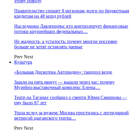
этому поводу
Правительство спишет 8 регионам долги по бюджетным
кредитам на 48 млрд рублей
Наследники Лавленцева: кто контролирует финансовые
потоки крупнейших федеральных…
Не жадность, а усталость: почему многие россияне
больше не хотят оставлять чаевые
Prev
Next
Культура
«Большая Дискотека Авторадио»: танцпол везде
Зашли на пять минут — вышли через час: почему
Музейно-выставочный комплекс Елены…
Театр на Таганке сообщил о смерти Юрия Смирнова —
ему было 87 лет
Ушла вслед за мужем: Москва простилась с легендарной
актрисой цыганского театра…
Prev
Next