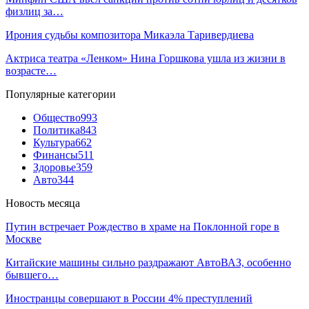
физлиц за…
Ирония судьбы композитора Микаэла Таривердиева
Актриса театра «Ленком» Нина Горшкова ушла из жизни в
возрасте…
Популярные категории
Общество
993
Политика
843
Культура
662
Финансы
511
Здоровье
359
Авто
344
Новость месяца
Путин встречает Рождество в храме на Поклонной горе в
Москве
Китайские машины сильно раздражают АвтоВАЗ, особенно
бывшего…
Иностранцы совершают в России 4% преступлений