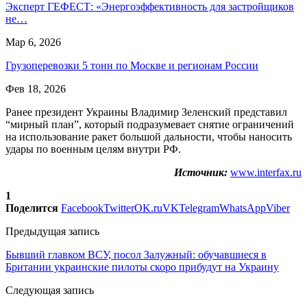
Эксперт ГЕФЕСТ: «Энергоэффективность для застройщиков
не…
Мар 6, 2026
Грузоперевозки 5 тонн по Москве и регионам России
Фев 18, 2026
Ранее президент Украины Владимир Зеленский представил
“мирный план”, который подразумевает снятие ограничений
на использование ракет большой дальности, чтобы наносить
удары по военным целям внутри РФ.
Источник:
www.interfax.ru
1
Поделится
Facebook
Twitter
OK.ru
VK
Telegram
WhatsApp
Viber
Предыдущая запись
Бывший главком ВСУ, посол Залужный: обучавшиеся в
Британии украинские пилоты скоро прибудут на Украину
Следующая запись