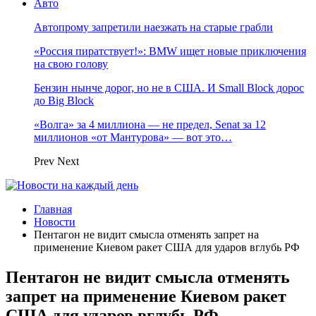
Авто
Автопрому запретили наезжать на старые грабли
«Россия пиратствует!»: BMW ищет новые приключения
на свою голову
Бензин нынче дорог, но не в США. И Small Block дорос
до Big Block
«Волга» за 4 миллиона — не предел, Senat за 12
миллионов «от Мантурова» — вот это…
Prev
Next
Главная
Новости
Пентагон не видит смысла отменять запрет на
применение Киевом ракет США для ударов вглубь РФ
Пентагон не видит смысла отменять
запрет на применение Киевом ракет
США для ударов вглубь РФ