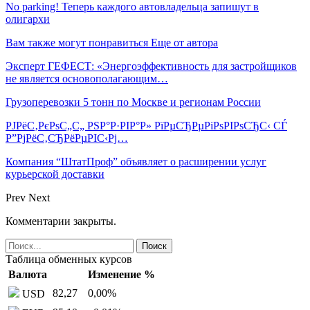
No parking! Теперь каждого автовладельца запишут в
олигархи
Вам также могут понравиться
Еще от автора
Эксперт ГЕФЕСТ: «Энергоэффективность для застройщиков
не является основополагающим…
Грузоперевозки 5 тонн по Москве и регионам России
РЈРёС‚РєРѕС„С„ РЅР°Р·РІР°Р» РїРµСЂРµРіРѕРІРѕСЂС‹ СЃ
Р”РјРёС‚СЂРёРµРІС‹Рј…
Компания “ШтатПроф” объявляет о расширении услуг
курьерской доставки
Prev
Next
Комментарии закрыты.
Таблица обменных курсов
Валюта
Изменение %
82,27
0,00
%
USD