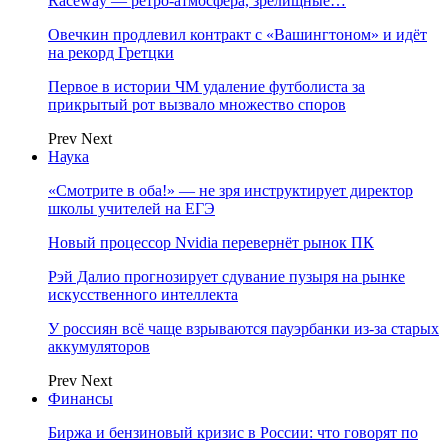
Raceway — ретро‑атмосфера, зрелищные…
Овечкин продлевил контракт с «Вашингтоном» и идёт
на рекорд Гретцки
Первое в истории ЧМ удаление футболиста за
прикрытый рот вызвало множество споров
Prev
Next
Наука
«Смотрите в оба!» — не зря инструктирует директор
школы учителей на ЕГЭ
Новый процессор Nvidia перевернёт рынок ПК
Рэй Далио прогнозирует сдувание пузыря на рынке
искусственного интеллекта
У россиян всё чаще взрываются пауэрбанки из-за старых
аккумуляторов
Prev
Next
Финансы
Биржа и бензиновый кризис в России: что говорят по