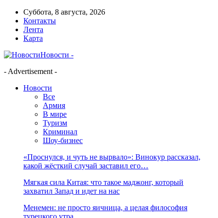
Суббота, 8 августа, 2026
Контакты
Лента
Карта
Новости -
- Advertisement -
Новости
Все
Армия
В мире
Туризм
Криминал
Шоу-бизнес
«Проснулся, и чуть не вырвало»: Винокур рассказал,
какой жёсткий случай заставил его…
Мягкая сила Китая: что такое маджонг, который
захватил Запад и идет на нас
Менемен: не просто яичница, а целая философия
турецкого утра