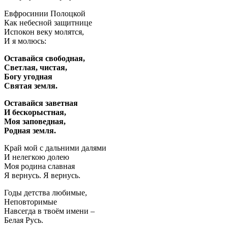
Евфросинии Полоцкой
Как небесной защитнице
Испокон веку молятся,
И я молюсь:
Оставайся свободная,
Светлая, чистая,
Богу угодная
Святая земля.
Оставайся заветная
И бескорыстная,
Моя заповедная,
Родная земля.
Край мой с дальними далями
И нелегкою долею
Моя родина славная
Я вернусь. Я вернусь.
Годы детства любимые,
Неповторимые
Навсегда в твоём имени –
Белая Русь.