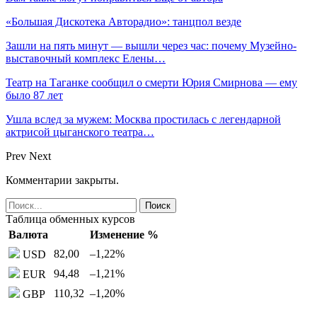
«Большая Дискотека Авторадио»: танцпол везде
Зашли на пять минут — вышли через час: почему Музейно-
выставочный комплекс Елены…
Театр на Таганке сообщил о смерти Юрия Смирнова — ему
было 87 лет
Ушла вслед за мужем: Москва простилась с легендарной
актрисой цыганского театра…
Prev
Next
Комментарии закрыты.
Таблица обменных курсов
Валюта
Изменение %
82,00
–1,22
%
USD
94,48
–1,21
%
EUR
110,32
–1,20
%
GBP