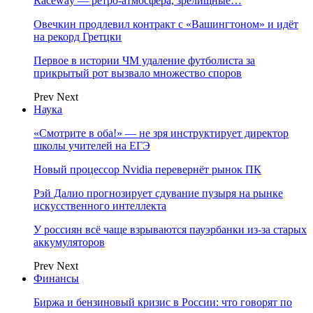
Raceway — ретро‑атмосфера, зрелищные…
Овечкин продлевил контракт с «Вашингтоном» и идёт
на рекорд Гретцки
Первое в истории ЧМ удаление футболиста за
прикрытый рот вызвало множество споров
Prev
Next
Наука
«Смотрите в оба!» — не зря инструктирует директор
школы учителей на ЕГЭ
Новый процессор Nvidia перевернёт рынок ПК
Рэй Далио прогнозирует сдувание пузыря на рынке
искусственного интеллекта
У россиян всё чаще взрываются пауэрбанки из-за старых
аккумуляторов
Prev
Next
Финансы
Биржа и бензиновый кризис в России: что говорят по