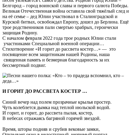
песен увлекается с самого детства. Родной город Юлии –
Белгород – город воинской славы и первого салюта Победы.
Великая Отечественная война оставила свой тяжёлый след и
на её семье – дед Юлии участвовал в Сталинградской и
Курской битвах, освобождал Европу, дошел до Берлина. Ещё
трое родственников пали смертью храбрых, героически
защищая Родину.
С началом февраля 2022 года трое родных Юлии стали
участниками Специальной военной операции…
Стихотворение «И горит до рассвета костер…» — это
посвящение всем защитникам нашей Родины, наша
священная память и безмерная благодарность за их
бессмертный подвиг.
И ГОРИТ ДО РАССВЕТА КОСТЕР …
Синий вечер над полем прозрачные крылья простер.
Чуть колеблется дымка над теплой июльской водой.
И горит, и горит, до рассвета пылая, костер,
В небесах отражаясь багряной горячей звездой.
Время, шторы подняв и срубив вековые замки,
Открывает окно в недоступный, незримый портал,