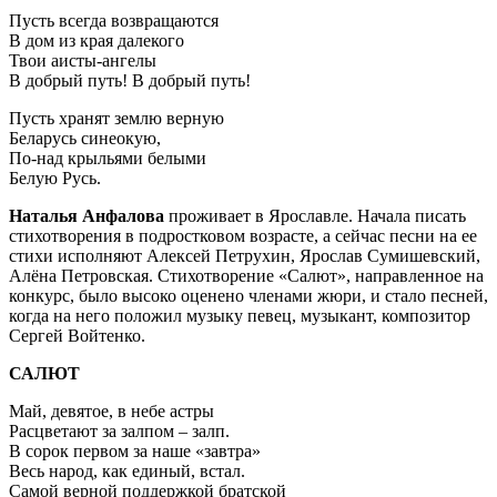
Пусть всегда возвращаются
В дом из края далекого
Твои аисты-ангелы
В добрый путь! В добрый путь!
Пусть хранят землю верную
Беларусь синеокую,
По-над крыльями белыми
Белую Русь.
Наталья Анфалова
проживает в Ярославле. Начала писать
стихотворения в подростковом возрасте, а сейчас песни на ее
стихи исполняют Алексей Петрухин, Ярослав Сумишевский,
Алёна Петровская. Стихотворение «Салют», направленное на
конкурс, было высоко оценено членами жюри, и стало песней,
когда на него положил музыку певец, музыкант, композитор
Сергей Войтенко.
САЛЮТ
Май, девятое, в небе астры
Расцветают за залпом – залп.
В сорок первом за наше «завтра»
Весь народ, как единый, встал.
Самой верной поддержкой братской