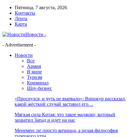
Пятница, 7 августа, 2026
Контакты
Лента
Карта
Новости -
- Advertisement -
Новости
Все
Армия
В мире
Туризм
Криминал
Шоу-бизнес
«Проснулся, и чуть не вырвало»: Винокур рассказал,
какой жёсткий случай заставил его…
Мягкая сила Китая: что такое маджонг, который
захватил Запад и идет на нас
Менемен: не просто яичница, а целая философия
турецкого утра