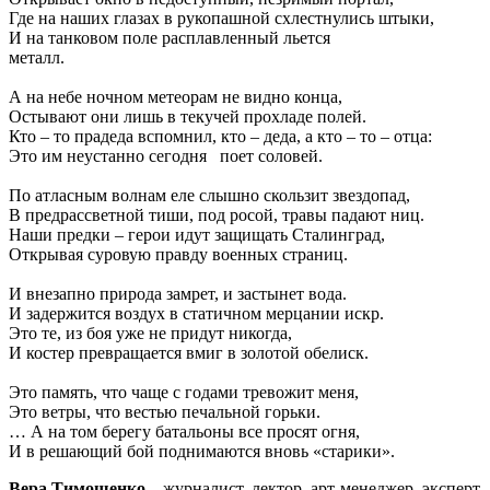
Где на наших глазах в рукопашной схлестнулись штыки,
И на танковом поле расплавленный льется
металл.
А на небе ночном метеорам не видно конца,
Остывают они лишь в текучей прохладе полей.
Кто – то прадеда вспомнил, кто – деда, а кто – то – отца:
Это им неустанно сегодня поет соловей.
По атласным волнам еле слышно скользит звездопад,
В предрассветной тиши, под росой, травы падают ниц.
Наши предки – герои идут защищать Сталинград,
Открывая суровую правду военных страниц.
И внезапно природа замрет, и застынет вода.
И задержится воздух в статичном мерцании искр.
Это те, из боя уже не придут никогда,
И костер превращается вмиг в золотой обелиск.
Это память, что чаще с годами тревожит меня,
Это ветры, что вестью печальной горьки.
… А на том берегу батальоны все просят огня,
И в решающий бой поднимаются вновь «старики».
Вера Тимошенко
– журналист, лектор, арт-менеджер, эксперт