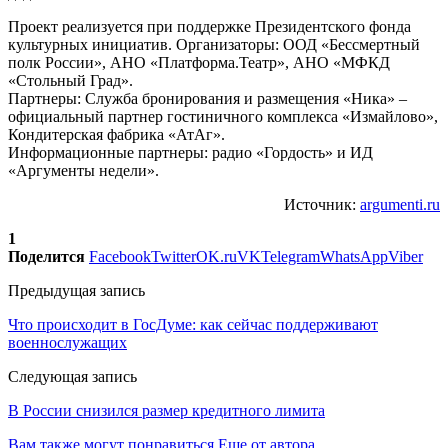
Проект реализуется при поддержке Президентского фонда
культурных инициатив. Организаторы: ООД «Бессмертный
полк России», АНО «Платформа.Театр», АНО «МФКД
«Стольный Град».
Партнеры: Служба бронирования и размещения «Ника» –
официальный партнер гостиничного комплекса «Измайлово»,
Кондитерская фабрика «АтАг».
Информационные партнеры: радио «Гордость» и ИД
«Аргументы недели».
Источник:
argumenti.ru
1
Поделится
Facebook
Twitter
OK.ru
VK
Telegram
WhatsApp
Viber
Предыдущая запись
Что происходит в ГосДуме: как сейчас поддерживают
военнослужащих
Следующая запись
В России снизился размер кредитного лимита
Вам также могут понравиться
Еще от автора