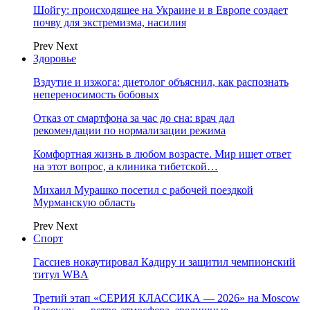
Шойгу: происходящее на Украине и в Европе создает
почву для экстремизма, насилия
Prev
Next
Здоровье
Вздутие и изжога: диетолог объяснил, как распознать
непереносимость бобовых
Отказ от смартфона за час до сна: врач дал
рекомендации по нормализации режима
Комфортная жизнь в любом возрасте. Мир ищет ответ
на этот вопрос, а клиника тибетской…
Михаил Мурашко посетил с рабочей поездкой
Мурманскую область
Prev
Next
Спорт
Гассиев нокаутировал Кадиру и защитил чемпионский
титул WBA
Третий этап «СЕРИЯ КЛАССИКА — 2026» на Moscow