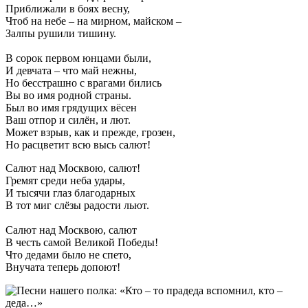
Приближали в боях весну,
Чтоб на небе – на мирном, майском –
Залпы рушили тишину.
В сорок первом юнцами были,
И девчата – что май нежны,
Но бесстрашно с врагами бились
Вы во имя родной страны.
Был во имя грядущих вёсен
Ваш отпор и силён, и лют.
Может взрыв, как и прежде, грозен,
Но расцветит всю высь салют!
Салют над Москвою, салют!
Гремят среди неба удары,
И тысячи глаз благодарных
В тот миг слёзы радости льют.
Салют над Москвою, салют
В честь самой Великой Победы!
Что дедами было не спето,
Внучата теперь допоют!