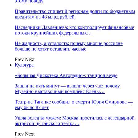
этому поводу
Правительство спишет 8 регионам долги по бюджетным
кредитам на 48 млрд рублей
Наследники Лавленцева: кто контролирует финансовые
потоки крупнейших федеральных…
Не жадность, а усталость: почему многие россияне
больше не хотят оставлять чаевые
Prev
Next
Культура
«Большая Дискотека Авторадио»: танцпол везде
Зашли на пять минут — вышли через час: почему
Музейно-выставочный комплекс Елены…
Театр на Таганке сообщил о смерти Юрия Смирнова —
ему было 87 лет
Ушла вслед за мужем: Москва простилась с легендарной
актрисой цыганского театра…
Prev
Next