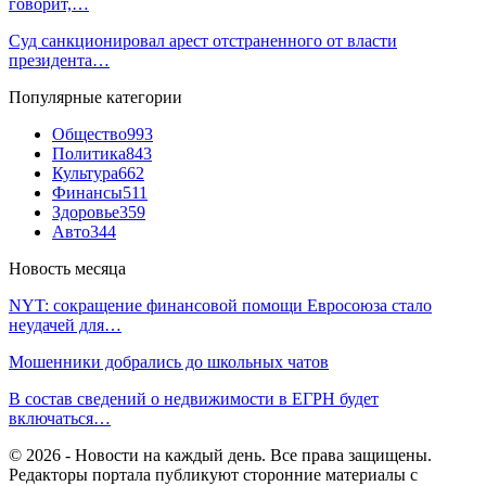
говорит,…
Суд санкционировал арест отстраненного от власти
президента…
Популярные категории
Общество
993
Политика
843
Культура
662
Финансы
511
Здоровье
359
Авто
344
Новость месяца
NYT: сокращение финансовой помощи Евросоюза стало
неудачей для…
Мошенники добрались до школьных чатов
В состав сведений о недвижимости в ЕГРН будет
включаться…
© 2026 - Новости на каждый день. Все права защищены.
Редакторы портала публикуют сторонние материалы с