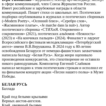
в сфере коммуникаций, член Союза Журналистов России.
Имеет российские и зарубежные награды в области
коммуникаций. Пишет стихи со школьных лет. Поэтические
подборки опубликованы в журналах и поэтических сборниках
(«Modern Poetry», «Осенний блюз», «Серебро слов»,
«Жасминовое платье», «Je marche dans la nuit»). Автор
поэтического сборника «СТИХиЯ. Откровенно о
сокровенном» (2021), поэтических альбомов «Нежность»
(2023) и «На кончиках пальцев» (2024). Финалист и лауреат
Всероссийского фестиваля мелодекламации «Петербургский
ангел» имени В.В.Верушкина. В 2024 году к 80-летию
освобождения Беларуси от немецко-фашистских захватчиков
написала балладу «Белая Русь». Когда жюри оценивало
произведения конкурсантов, это стихотворение не оставило
никого равнодушным. Композитор Евгений Слабиков
написал мелодию к этим поэтическим строкам и исполнил ее
на финальном концерте акции «Песни нашего полка» в Музее
Победы.
БЕЛАЯ РУСЬ
Баллада
Край под белыми крыльями
Верных аистов-ангелов.
Край, овеянный былями,