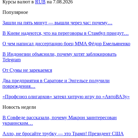
Курсы валют в
RUB
на 7.08.2026
Популярное
Зашли на пять минут — вышли через час: почему…
В Киеве надеются, что на переговоры в Стамбул приедут…
О чем написал диссертацию боец MMA Фёдор Емельяненко
В Индонезии объяснили, почему хотят заблокировать
Telegram
От Сумы не зарекаемся
Два предприятия в Саратове и Энгельсе получили
повреждения…
«Профсоюз олигархов» затеял хитрую игру по «АвтоВАЗу»
Новость недели
В Совфеде рассказали, почему Макрон заинтересован
украинским…
Алло, не бросайте трубку — это Трамп! Президент США