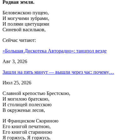
Родная земля.
Беловежскою пущею,
И могучими зубрами,
И полями цветущими
Синевой васильков,
Сейчас читают:
«Большая Дискотека Авторадио»: танцпол везде
Авг 3, 2026
Зашли на пять минут — вышли через час: почему…
Июл 25, 2026
Славной крепостью Брестскою,
И могилою братскою,
И столицей полесскою
В окруженьи лесов,
И Франциском Скориною
Его книгой печатною,
Его книгой старинною
Я горжусь. Я горжусь.