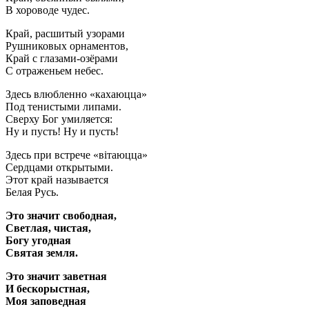
В хороводе чудес.
Край, расшитый узорами
Рушниковых орнаментов,
Край с глазами-озёрами
С отраженьем небес.
Здесь влюбленно «кахаюцца»
Под тенистыми липами.
Сверху Бог умиляется:
Ну и пусть! Ну и пусть!
Здесь при встрече «вiтаюцца»
Сердцами открытыми.
Этот край называется
Белая Русь.
Это значит свободная,
Светлая, чистая,
Богу угодная
Святая земля.
Это значит заветная
И бескорыстная,
Моя заповедная