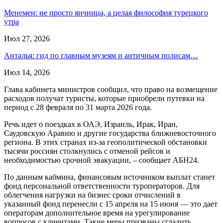
Менемен: не просто яичница, а целая философия турецкого
утра
Июл 27, 2026
Анталья: гид по главным музеям и античным полисам…
Июл 14, 2026
Глава кабинета министров сообщил, что право на возмещение
расходов получат туристы, которые приобрели путевки на
период с 28 февраля по 31 марта 2026 года.
Речь идет о поездках в ОАЭ, Израиль, Ирак, Иран,
Саудовскую Аравию и другие государства ближневосточного
региона. В этих странах из-за геополитической обстановки
тысячи россиян столкнулись с отменой рейсов и
необходимостью срочной эвакуации, – сообщает АБН24.
По данным кабмина, финансовым источником выплат станет
фонд персональной ответственности туроператоров. Для
облегчения нагрузки на бизнес сроки отчислений в
указанный фонд перенесли с 15 апреля на 15 июня — это дает
операторам дополнительное время на урегулирование
вопросов с клиентами. Такие меры призваны сгладить