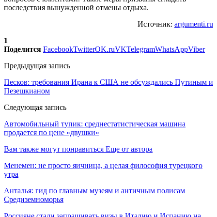
последствия вынужденной отмены отдыха.
Источник:
argumenti.ru
1
Поделится
Facebook
Twitter
OK.ru
VK
Telegram
WhatsApp
Viber
Предыдущая запись
Песков: требования Ирана к США не обсуждались Путиным и
Пезешкианом
Следующая запись
Автомобильный тупик: среднестатистическая машина
продается по цене «двушки»
Вам также могут понравиться
Еще от автора
Менемен: не просто яичница, а целая философия турецкого
утра
Анталья: гид по главным музеям и античным полисам
Средиземноморья
Россияне стали запрашивать визы в Италию и Испанию на