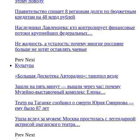
этому поводу
Правительство спишет 8 регионам долги по бюджетным
кредитам на 48 млрд рублей
Наследники Лавленцева: кто контролирует финансовые
потоки крупнейших федеральных…
Не жадность, а усталость: почему многие россияне
больше не хотят оставлять чаевые
Prev
Next
Культура
«Большая Дискотека Авторадио»: танцпол везде
Зашли на пять минут — вышли через час: почему
Музейно-выставочный комплекс Елены…
Театр на Таганке сообщил о смерти Юрия Смирнова —
ему было 87 лет
Ушла вслед за мужем: Москва простилась с легендарной
актрисой цыганского театра…
Prev
Next