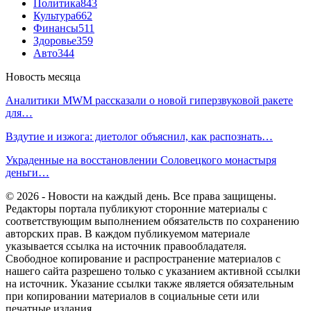
Политика
843
Культура
662
Финансы
511
Здоровье
359
Авто
344
Новость месяца
Аналитики MWM рассказали о новой гиперзвуковой ракете
для…
Вздутие и изжога: диетолог объяснил, как распознать…
Украденные на восстановлении Соловецкого монастыря
деньги…
© 2026 - Новости на каждый день. Все права защищены.
Редакторы портала публикуют сторонние материалы с
соответствующим выполнением обязательств по сохранению
авторских прав. В каждом публикуемом материале
указывается ссылка на источник правообладателя.
Свободное копирование и распространение материалов с
нашего сайта разрешено только с указанием активной ссылки
на источник. Указание ссылки также является обязательным
при копировании материалов в социальные сети или
печатные издания.