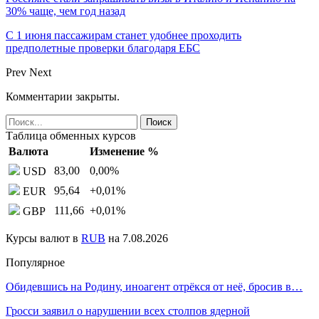
30% чаще, чем год назад
С 1 июня пассажирам станет удобнее проходить
предполетные проверки благодаря ЕБС
Prev
Next
Комментарии закрыты.
Таблица обменных курсов
Валюта
Изменение %
83,00
0,00
%
USD
95,64
+0,01
%
EUR
111,66
+0,01
%
GBP
Курсы валют в
RUB
на 7.08.2026
Популярное
Обидевшись на Родину, иноагент отрёкся от неё, бросив в…
Гросси заявил о нарушении всех столпов ядерной