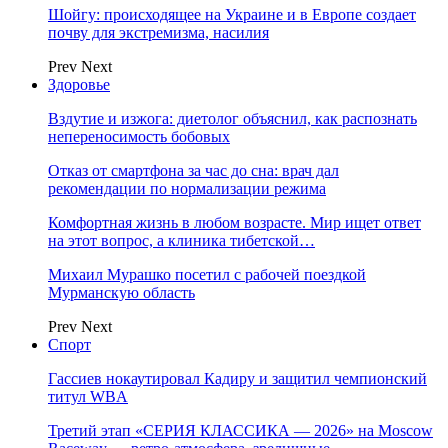
Шойгу: происходящее на Украине и в Европе создает
почву для экстремизма, насилия
Prev
Next
Здоровье
Вздутие и изжога: диетолог объяснил, как распознать
непереносимость бобовых
Отказ от смартфона за час до сна: врач дал
рекомендации по нормализации режима
Комфортная жизнь в любом возрасте. Мир ищет ответ
на этот вопрос, а клиника тибетской…
Михаил Мурашко посетил с рабочей поездкой
Мурманскую область
Prev
Next
Спорт
Гассиев нокаутировал Кадиру и защитил чемпионский
титул WBA
Третий этап «СЕРИЯ КЛАССИКА — 2026» на Moscow