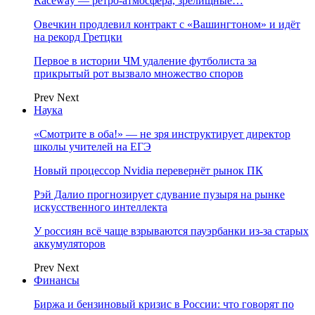
Raceway — ретро‑атмосфера, зрелищные…
Овечкин продлевил контракт с «Вашингтоном» и идёт
на рекорд Гретцки
Первое в истории ЧМ удаление футболиста за
прикрытый рот вызвало множество споров
Prev
Next
Наука
«Смотрите в оба!» — не зря инструктирует директор
школы учителей на ЕГЭ
Новый процессор Nvidia перевернёт рынок ПК
Рэй Далио прогнозирует сдувание пузыря на рынке
искусственного интеллекта
У россиян всё чаще взрываются пауэрбанки из-за старых
аккумуляторов
Prev
Next
Финансы
Биржа и бензиновый кризис в России: что говорят по