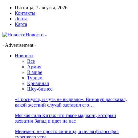
Пятница, 7 августа, 2026
Контакты
Лента
Карта
Новости -
- Advertisement -
Новости
Все
Армия
В мире
Туризм
Криминал
Шоу-бизнес
«Проснулся, и чуть не вырвало»: Винокур рассказал,
какой жёсткий случай заставил его…
Мягкая сила Китая: что такое маджонг, который
захватил Запад и идет на нас
Менемен: не просто яичница, а целая философия
турецкого утра