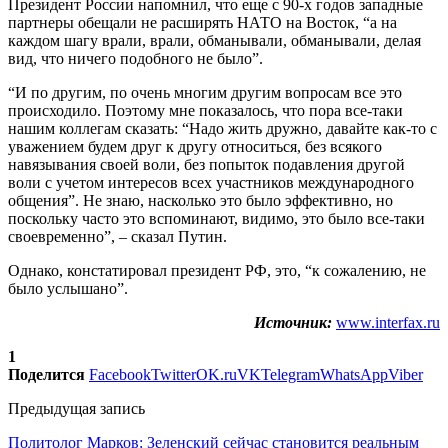
Президент России напомнил, что еще с 90-х годов западные
партнеры обещали не расширять НАТО на Восток, “а на
каждом шагу врали, врали, обманывали, обманывали, делая
вид, что ничего подобного не было”.
“И по другим, по очень многим другим вопросам все это
происходило. Поэтому мне показалось, что пора все-таки
нашим коллегам сказать: “Надо жить дружно, давайте как-то с
уважением будем друг к другу относиться, без всякого
навязывания своей воли, без попыток подавления другой
воли с учетом интересов всех участников международного
общения”. Не знаю, насколько это было эффективно, но
поскольку часто это вспоминают, видимо, это было все-таки
своевременно”, – сказал Путин.
Однако, констатировал президент РФ, это, “к сожалению, не
было услышано”.
Источник:
www.interfax.ru
1
Поделится
Facebook
Twitter
OK.ru
VK
Telegram
WhatsApp
Viber
Предыдущая запись
Политолог Марков: Зеленский сейчас становится реальным