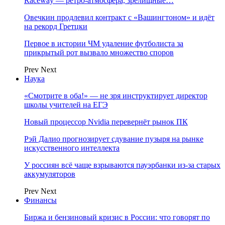
Raceway — ретро‑атмосфера, зрелищные…
Овечкин продлевил контракт с «Вашингтоном» и идёт
на рекорд Гретцки
Первое в истории ЧМ удаление футболиста за
прикрытый рот вызвало множество споров
Prev
Next
Наука
«Смотрите в оба!» — не зря инструктирует директор
школы учителей на ЕГЭ
Новый процессор Nvidia перевернёт рынок ПК
Рэй Далио прогнозирует сдувание пузыря на рынке
искусственного интеллекта
У россиян всё чаще взрываются пауэрбанки из-за старых
аккумуляторов
Prev
Next
Финансы
Биржа и бензиновый кризис в России: что говорят по