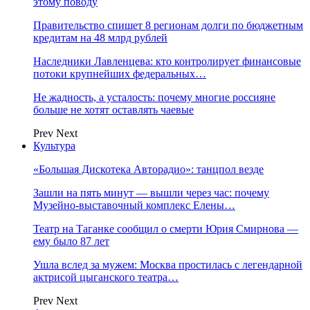
этому поводу
Правительство спишет 8 регионам долги по бюджетным
кредитам на 48 млрд рублей
Наследники Лавленцева: кто контролирует финансовые
потоки крупнейших федеральных…
Не жадность, а усталость: почему многие россияне
больше не хотят оставлять чаевые
Prev
Next
Культура
«Большая Дискотека Авторадио»: танцпол везде
Зашли на пять минут — вышли через час: почему
Музейно-выставочный комплекс Елены…
Театр на Таганке сообщил о смерти Юрия Смирнова —
ему было 87 лет
Ушла вслед за мужем: Москва простилась с легендарной
актрисой цыганского театра…
Prev
Next