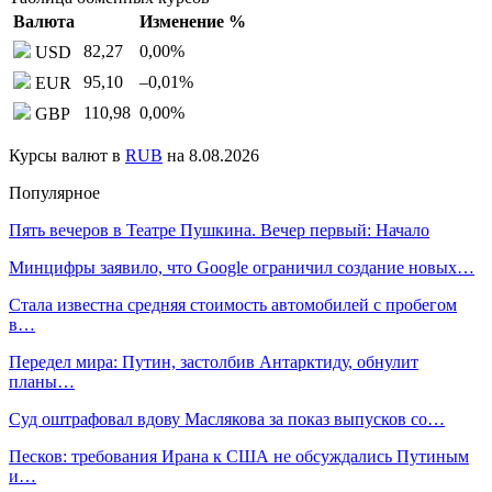
Валюта
Изменение %
82,27
0,00
%
USD
95,10
–0,01
%
EUR
110,98
0,00
%
GBP
Курсы валют в
RUB
на 8.08.2026
Популярное
Пять вечеров в Театре Пушкина. Вечер первый: Начало
Минцифры заявило, что Google ограничил создание новых…
Стала известна средняя стоимость автомобилей с пробегом
в…
Передел мира: Путин, застолбив Антарктиду, обнулит
планы…
Суд оштрафовал вдову Маслякова за показ выпусков со…
Песков: требования Ирана к США не обсуждались Путиным
и…