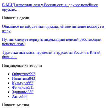
В МИД отметили, что у России есть и другое новейшее
оружие…
Новость недели
Обильное питьё, светлая одежда, лёгкое питание помогут в
жару
Путин: следует вернуть индексацию пенсий работающим
пенсионерам
Туристка пыталась перевезти в трусах из России в Китай
бивни…
Популярные категории
Общество
993
Политика
843
Культура
662
Финансы
511
Здоровье
359
Авто
344
Новость месяца