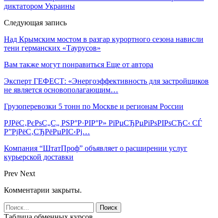
диктатором Украины
Следующая запись
Над Крымским мостом в разгар курортного сезона нависли
тени германских «Таурусов»
Вам также могут понравиться
Еще от автора
Эксперт ГЕФЕСТ: «Энергоэффективность для застройщиков
не является основополагающим…
Грузоперевозки 5 тонн по Москве и регионам России
РЈРёС‚РєРѕС„С„ РЅР°Р·РІР°Р» РїРµСЂРµРіРѕРІРѕСЂС‹ СЃ
Р”РјРёС‚СЂРёРµРІС‹Рј…
Компания “ШтатПроф” объявляет о расширении услуг
курьерской доставки
Prev
Next
Комментарии закрыты.
Таблица обменных курсов