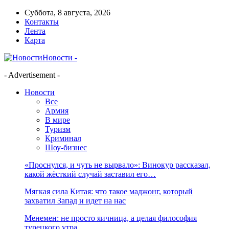
Суббота, 8 августа, 2026
Контакты
Лента
Карта
Новости -
- Advertisement -
Новости
Все
Армия
В мире
Туризм
Криминал
Шоу-бизнес
«Проснулся, и чуть не вырвало»: Винокур рассказал,
какой жёсткий случай заставил его…
Мягкая сила Китая: что такое маджонг, который
захватил Запад и идет на нас
Менемен: не просто яичница, а целая философия
турецкого утра