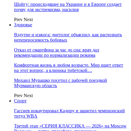
Шойгу: происходящее на Украине и в Европе создает
почву для экстремизма, насилия
Prev
Next
Здоровье
Вздутие и изжога: диетолог объяснил, как распознать
непереносимость бобовых
Отказ от смартфона за час до сна: врач дал
рекомендации по нормализации режима
Комфортная жизнь в любом возрасте. Мир ищет ответ
на этот вопрос, а клиника тибетской…
Михаил Мурашко посетил с рабочей поездкой
Мурманскую область
Prev
Next
Спорт
Гассиев нокаутировал Кадиру и защитил чемпионский
титул WBA
Третий этап «СЕРИЯ КЛАССИКА — 2026» на Moscow