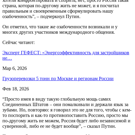
хотели конфронтировать и спорить, нет, просто Россия такая
страна, которая по-другому жить не может, и я посчитал
правильным и своевременным сформулировать нашу
озабоченность”, – подчеркнул Путин.
Он отметил, что такие же озабоченности возникали и у
многих других участников международного общения.
Сейчас читают:
Эксперт ГЕФЕСТ: «Энергоэффективность для застройщиков
не…
Мар 6, 2026
Грузоперевозки 5 тонн по Москве и регионам России
Фев 18, 2026
“Просто имея в виду такую глобальную мощь самих
Соединенных Штатов – они помалкивали и держали язык за
зубами. Но, повторяю: я говорил это не для того, чтобы с кем-
то поспорить и как-то противопоставить Россию, просто мы
по-другому жить не можем, Россия будет либо независимой и
суверенной, либо ее не будет вообще”, – сказал Путин.